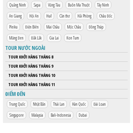
Quảng Ninh
Sapa
Vũng Tàu
Buôn Ma Thuột
Tây Ninh
An Giang
Hội An
Huế
Cần thơ
Hải Phòng
Châu Đốc
Pleiku
Điện Biên
Mai Châu
Mộc Châu
Đồng Tháp
Măng Đen
Đắk Lắk
Gia Lai
Kon Tum
TOUR NƯỚC NGOÀI
TOUR KHỞI HÀNG THÁNG 8
TOUR KHỞI HÀNG THÁNG 9
TOUR KHỞI HÀNG THÁNG 10
TOUR KHỞI HÀNG THÁNG 11
ĐIỂM ĐẾN
Trung Quốc
Nhật Bản
Thái Lan
Hàn Quốc
Đài Loan
Singapore
Malaysia
Bali-Indonesia
Dubai