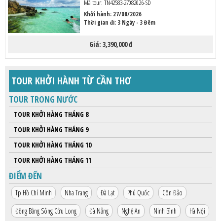
Mã tour: TN42583-27082026-SD
Khởi hành:
27/08/2026
Thời gian đi: 3 Ngày - 3 Đêm
Giá:
3,390,000 đ
TOUR KHỞI HÀNH TỪ CẦN THƠ
TOUR TRONG NƯỚC
TOUR KHỞI HÀNG THÁNG 8
TOUR KHỞI HÀNG THÁNG 9
TOUR KHỞI HÀNG THÁNG 10
TOUR KHỞI HÀNG THÁNG 11
ĐIỂM ĐẾN
Tp Hồ Chí Minh
Nha Trang
Đà Lạt
Phú Quốc
Côn Đảo
Đồng Bằng Sông Cửu Long
Đà Nẵng
Nghệ An
Ninh Bình
Hà Nội