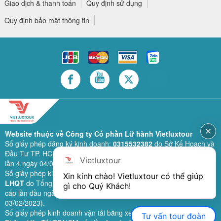
Giao dịch & thanh toán
Quy định sử dụng
Quy định bảo mật thông tin
Website thuộc về Công ty Cổ phần Lữ hành Vietluxtour
Số giấy phép đăng ký kinh doanh:
0315532382
do Sở Kế Hoạch và
Đầu Tư TP. HCM cấp lần đầu ngày 28/02/2019 (sửa đổi bổ sung
Vietluxtour
lần 4 ngày 04/06/2024).
Số giấy phép kinh doanh lữ hành quốc tế:
79-1111/2019/TCDL-GP
Xin kính chào! Vietluxtour có thể giúp 
LHQT
do Tổng Cục Du Lịch (nay là Cục Du lịch quốc gia Việt Nam)
gì cho Quý Khách!
cấp lần đầu ngày 26/09/2019 (sửa đổi, bổ sung lần 3 ngày
03/02/2023).
Số giấy phép kinh doanh vận tải bằng xe ô tô:
11924
do Sở Giao
Tư vấn tour đoàn