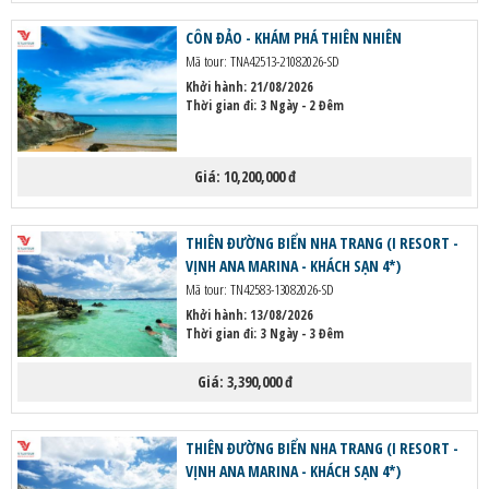
HỘP THƯ GÓP Ý
CÔN ĐẢO - KHÁM PHÁ THIÊN NHIÊN
PROFILE HƯỚNG DẪN VIÊN
Mã tour: TNA42513-21082026-SD
Khởi hành:
21/08/2026
TUYỂN DỤNG
Thời gian đi: 3 Ngày - 2 Đêm
LIÊN HỆ
Giá:
10,200,000 đ
THIÊN ĐƯỜNG BIỂN NHA TRANG (I RESORT -
VỊNH ANA MARINA - KHÁCH SẠN 4*)
Mã tour: TN42583-13082026-SD
Khởi hành:
13/08/2026
Thời gian đi: 3 Ngày - 3 Đêm
Giá:
3,390,000 đ
THIÊN ĐƯỜNG BIỂN NHA TRANG (I RESORT -
VỊNH ANA MARINA - KHÁCH SẠN 4*)