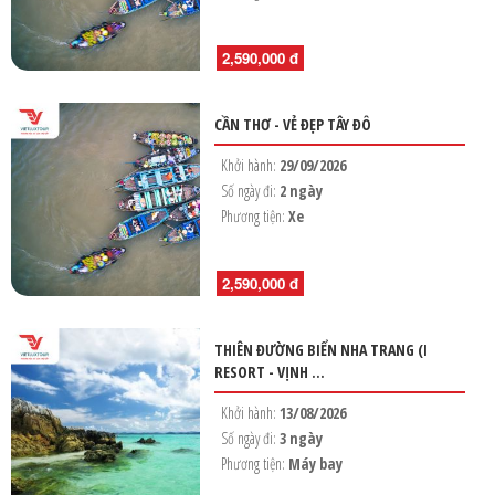
2,590,000 đ
CẦN THƠ - VẺ ĐẸP TÂY ĐÔ
Khởi hành:
29/09/2026
Số ngày đi:
2 ngày
Phương tiện:
Xe
2,590,000 đ
THIÊN ĐƯỜNG BIỂN NHA TRANG (I
RESORT - VỊNH ...
Khởi hành:
13/08/2026
Số ngày đi:
3 ngày
Phương tiện:
Máy bay