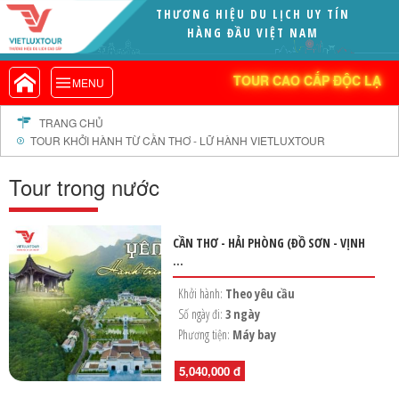
THƯƠNG HIỆU DU LỊCH UY TÍN
VIETLUXTOUR.COM
HÀNG ĐẦU VIỆT NAM
TOUR CAO CẤP ĐỘC LẠ
TOUR CAO CẤP ĐỘC LẠ
MENU
TOUR TRONG NƯỚC
TOUR NƯỚC NGOÀI
TRANG CHỦ
TOUR KHỞI HÀNH TỪ CẦN THƠ - LỮ HÀNH VIETLUXTOUR
TOUR KHỞI HÀNH TỪ HÀ NỘI
TOUR KHỞI HÀNH TỪ ĐÀ NẴNG
Tour trong nước
TOUR KHỞI HÀNH TỪ CẦN THƠ
TOUR ĐOÀN - M.I.C.E
CẦN THƠ - HẢI PHÒNG (ĐỒ SƠN - VỊNH
TOUR COMBO
...
DỊCH VỤ
Khởi hành:
Theo yêu cầu
GIỚI THIỆU
Số ngày đi:
3 ngày
Phương tiện:
Máy bay
HỒ SƠ NĂNG LỰC
PROFILE EN
5,040,000 đ
THƯ KHEN VIETLUXTOUR