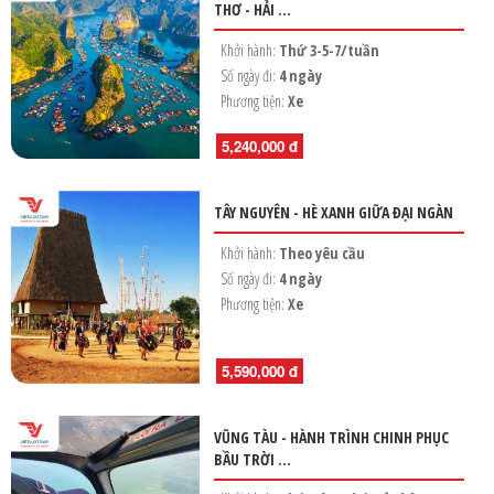
THƠ - HẢI ...
Khởi hành:
Thứ 3-5-7/tuần
Số ngày đi:
4 ngày
Phương tiện:
Xe
5,240,000 đ
TÂY NGUYÊN - HÈ XANH GIỮA ĐẠI NGÀN
Khởi hành:
Theo yêu cầu
Số ngày đi:
4 ngày
Phương tiện:
Xe
5,590,000 đ
VŨNG TÀU - HÀNH TRÌNH CHINH PHỤC
BẦU TRỜI ...