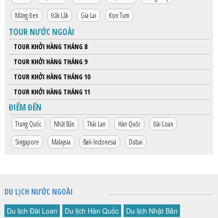
Măng Đen
Đắk Lắk
Gia Lai
Kon Tum
TOUR NƯỚC NGOÀI
TOUR KHỞI HÀNG THÁNG 8
TOUR KHỞI HÀNG THÁNG 9
TOUR KHỞI HÀNG THÁNG 10
TOUR KHỞI HÀNG THÁNG 11
ĐIỂM ĐẾN
Trung Quốc
Nhật Bản
Thái Lan
Hàn Quốc
Đài Loan
Singapore
Malaysia
Bali-Indonesia
Dubai
DU LỊCH NƯỚC NGOÀI
Du lịch Đài Loan
Du lịch Hàn Quốc
Du lịch Nhật Bản