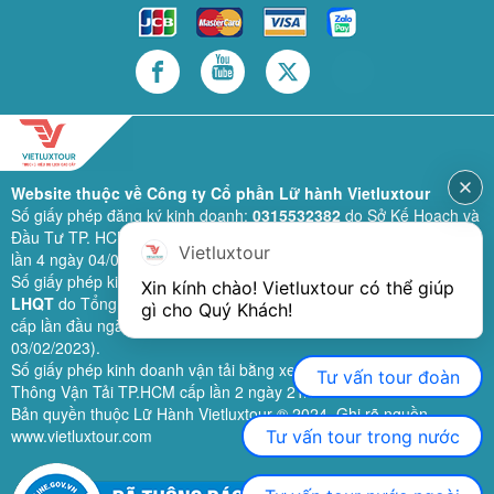
Website thuộc về Công ty Cổ phần Lữ hành Vietluxtour
Số giấy phép đăng ký kinh doanh:
0315532382
do Sở Kế Hoạch và
Đầu Tư TP. HCM cấp lần đầu ngày 28/02/2019 (sửa đổi bổ sung
Vietluxtour
lần 4 ngày 04/06/2024).
Số giấy phép kinh doanh lữ hành quốc tế:
79-1111/2019/TCDL-GP
Xin kính chào! Vietluxtour có thể giúp 
LHQT
do Tổng Cục Du Lịch (nay là Cục Du lịch quốc gia Việt Nam)
gì cho Quý Khách!
cấp lần đầu ngày 26/09/2019 (sửa đổi, bổ sung lần 3 ngày
03/02/2023).
Số giấy phép kinh doanh vận tải bằng xe ô tô:
11924
do Sở Giao
Tư vấn tour đoàn
Thông Vận Tải TP.HCM cấp lần 2 ngày 21/02/2023.
Bản quyền thuộc Lữ Hành Vietluxtour ® 2024. Ghi rõ nguồn
www.vietluxtour.com
Tư vấn tour trong nước