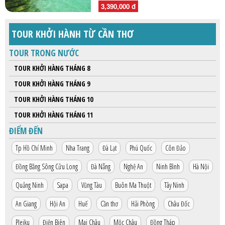
3,390,000 đ
TOUR KHỞI HÀNH TỪ CẦN THƠ
TOUR TRONG NƯỚC
TOUR KHỞI HÀNG THÁNG 8
TOUR KHỞI HÀNG THÁNG 9
TOUR KHỞI HÀNG THÁNG 10
TOUR KHỞI HÀNG THÁNG 11
ĐIỂM ĐẾN
Tp Hồ Chí Minh
Nha Trang
Đà Lạt
Phú Quốc
Côn Đảo
Đồng Bằng Sông Cửu Long
Đà Nẵng
Nghệ An
Ninh Bình
Hà Nội
Quảng Ninh
Sapa
Vũng Tàu
Buôn Ma Thuột
Tây Ninh
An Giang
Hội An
Huế
Cần thơ
Hải Phòng
Châu Đốc
Pleiku
Điện Biên
Mai Châu
Mộc Châu
Đồng Tháp