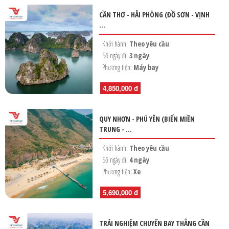
HỘP THƯ GÓP Ý
CẦN THƠ - HẢI PHÒNG (ĐỒ SƠN - VỊNH
...
PROFILE HƯỚNG DẪN VIÊN
TUYỂN DỤNG
Khởi hành:
Theo yêu cầu
Số ngày đi:
3 ngày
LIÊN HỆ
Phương tiện:
Máy bay
4,850,000 đ
QUY NHƠN - PHÚ YÊN (BIỂN MIỀN
TRUNG - ...
Khởi hành:
Theo yêu cầu
Số ngày đi:
4 ngày
Phương tiện:
Xe
5,690,000 đ
TRẢI NGHIỆM CHUYẾN BAY THẲNG CẦN