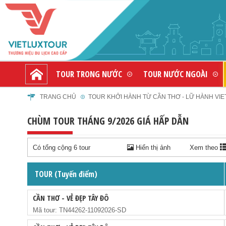
TOUR TRONG NƯỚC
TOUR NƯỚC NGOÀI
TRANG CHỦ
TOUR KHỞI HÀNH TỪ CẦN THƠ - LỮ HÀNH VI
CHÙM TOUR THÁNG 9/2026 GIÁ HẤP DẪN
Có tổng cộng 6 tour
Hiển thị ảnh
Xem theo
TOUR (Tuyến điểm)
CẦN THƠ - VẺ ĐẸP TÂY ĐÔ
Mã tour: TN44262-11092026-SD