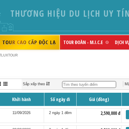
THƯƠNG HIỆU DU LỊCH UY TÍ
TOUR CAO CẤP ĐỘC LẠ
TOUR ĐOÀN - M.I.C.E
DỊCH V
ETLUXTOUR
Sắp xếp theo
Mặ
Khởi hành
Số ngày đi
Giá (đồng)
2,590,000 đ
11/09/2026
2 ngày 1 đêm