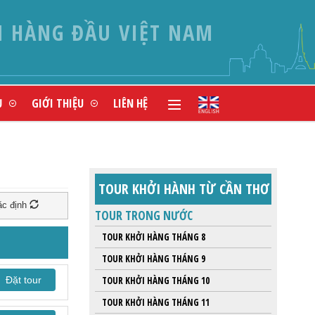
N HÀNG ĐẦU VIỆT NAM
Ụ
GIỚI THIỆU
LIÊN HỆ
TOUR KHỞI HÀNH TỪ CẦN THƠ
c định
TOUR TRONG NƯỚC
TOUR KHỞI HÀNG THÁNG 8
TOUR KHỞI HÀNG THÁNG 9
Đặt tour
TOUR KHỞI HÀNG THÁNG 10
TOUR KHỞI HÀNG THÁNG 11