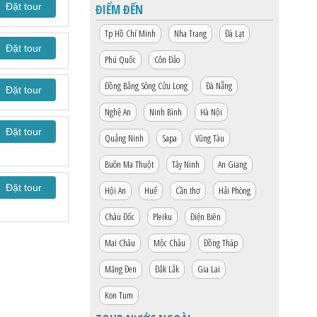
Đặt tour
ĐIỂM ĐẾN
Tp Hồ Chí Minh
Nha Trang
Đà Lạt
Đặt tour
Phú Quốc
Côn Đảo
Đồng Bằng Sông Cửu Long
Đà Nẵng
Đặt tour
Nghệ An
Ninh Bình
Hà Nội
Đặt tour
Quảng Ninh
Sapa
Vũng Tàu
Buôn Ma Thuột
Tây Ninh
An Giang
Đặt tour
Hội An
Huế
Cần thơ
Hải Phòng
Châu Đốc
Pleiku
Điện Biên
Mai Châu
Mộc Châu
Đồng Tháp
Măng Đen
Đắk Lắk
Gia Lai
Kon Tum