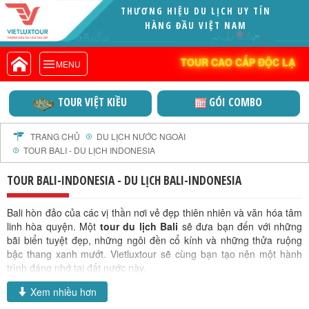
THƯƠNG HIỆU DU LỊCH UY TÍN
VIETLUXTOUR.COM
HÀNG ĐẦU VIỆT NAM
TOUR CAO CẤP ĐỘC LẠ
TOUR CAO CẤP ĐỘC LẠ
MENU
TOUR TRONG NƯỚC
TOUR NƯỚC NGOÀI
TOUR VIỆT KIỀU
GÓI COMBO
TOUR KHỞI HÀNH TỪ HÀ NỘI
TOUR KHỞI HÀNH TỪ ĐÀ NẴNG
TRANG CHỦ
DU LỊCH NƯỚC NGOÀI
TOUR BALI - DU LỊCH INDONESIA
TOUR KHỞI HÀNH TỪ CẦN THƠ
TOUR ĐOÀN - M.I.C.E
TOUR BALI-INDONESIA - DU LỊCH BALI-INDONESIA
TOUR COMBO
Bali hòn đảo của các vị thần nơi vẻ đẹp thiên nhiên và văn hóa tâm
DỊCH VỤ
linh hòa quyện. Một
tour du lịch Bali
sẽ đưa bạn đến với những
GIỚI THIỆU
bãi biển tuyệt đẹp, những ngôi đền cổ kính và những thửa ruộng
bậc thang xanh mướt. Vietluxtour sẽ cùng bạn tạo nên một hành
HỒ SƠ NĂNG LỰC
trình đáng nhớ tại đất nước này.
PROFILE EN
Hành trình khám phá hòn
Xem nhiều hơn
THƯ KHEN VIETLUXTOUR