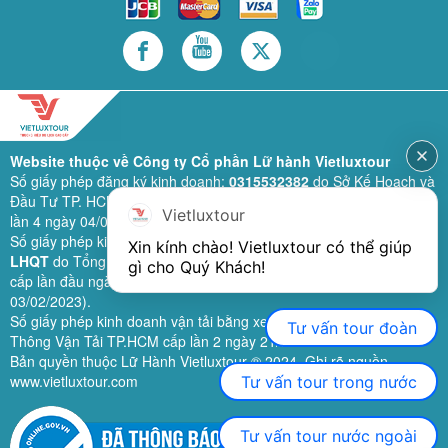
Website thuộc về Công ty Cổ phần Lữ hành Vietluxtour
Số giấy phép đăng ký kinh doanh:
0315532382
do Sở Kế Hoạch và
Đầu Tư TP. HCM cấp lần đầu ngày 28/02/2019 (sửa đổi bổ sung
Vietluxtour
lần 4 ngày 04/06/2024).
Số giấy phép kinh doanh lữ hành quốc tế:
79-1111/2019/TCDL-GP
Xin kính chào! Vietluxtour có thể giúp 
LHQT
do Tổng Cục Du Lịch (nay là Cục Du lịch quốc gia Việt Nam)
gì cho Quý Khách!
cấp lần đầu ngày 26/09/2019 (sửa đổi, bổ sung lần 3 ngày
03/02/2023).
Số giấy phép kinh doanh vận tải bằng xe ô tô:
11924
do Sở Giao
Tư vấn tour đoàn
Thông Vận Tải TP.HCM cấp lần 2 ngày 21/02/2023.
Bản quyền thuộc Lữ Hành Vietluxtour ® 2024. Ghi rõ nguồn
www.vietluxtour.com
Tư vấn tour trong nước
Tư vấn tour nước ngoài