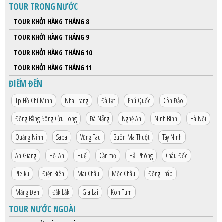
TOUR TRONG NƯỚC
TOUR KHỞI HÀNG THÁNG 8
TOUR KHỞI HÀNG THÁNG 9
TOUR KHỞI HÀNG THÁNG 10
TOUR KHỞI HÀNG THÁNG 11
ĐIỂM ĐẾN
Tp Hồ Chí Minh
Nha Trang
Đà Lạt
Phú Quốc
Côn Đảo
Đồng Bằng Sông Cửu Long
Đà Nẵng
Nghệ An
Ninh Bình
Hà Nội
Quảng Ninh
Sapa
Vũng Tàu
Buôn Ma Thuột
Tây Ninh
An Giang
Hội An
Huế
Cần thơ
Hải Phòng
Châu Đốc
Pleiku
Điện Biên
Mai Châu
Mộc Châu
Đồng Tháp
Măng Đen
Đắk Lắk
Gia Lai
Kon Tum
TOUR NƯỚC NGOÀI