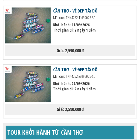
HỘP THƯ GÓP Ý
CẦN THƠ - VẺ ĐẸP TÂY ĐÔ
PROFILE HƯỚNG DẪN VIÊN
Mã tour: TN44262-11092026-SD
Khởi hành:
11/09/2026
TUYỂN DỤNG
Thời gian đi: 2 ngày 1 đêm
LIÊN HỆ
Giá:
2,590,000 đ
CẦN THƠ - VẺ ĐẸP TÂY ĐÔ
Mã tour: TN44262-29092026-SD
Khởi hành:
29/09/2026
Thời gian đi: 2 ngày 1 đêm
Giá:
2,590,000 đ
TOUR KHỞI HÀNH TỪ CẦN THƠ