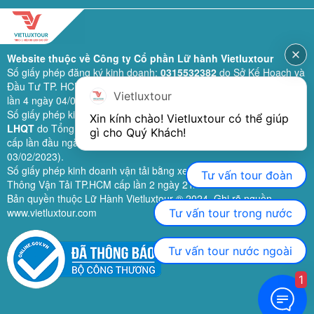
Website thuộc về Công ty Cổ phần Lữ hành Vietluxtour
Số giấy phép đăng ký kinh doanh:
0315532382
do Sở Kế Hoạch và
Đầu Tư TP. HCM cấp lần đầu ngày 28/02/2019 (sửa đổi bổ sung
Vietluxtour
lần 4 ngày 04/06/2024).
Số giấy phép kinh doanh lữ hành quốc tế:
79-1111/2019/TCDL-GP
Xin kính chào! Vietluxtour có thể giúp 
LHQT
do Tổng Cục Du Lịch (nay là Cục Du lịch quốc gia Việt Nam)
gì cho Quý Khách!
cấp lần đầu ngày 26/09/2019 (sửa đổi, bổ sung lần 3 ngày
03/02/2023).
Số giấy phép kinh doanh vận tải bằng xe ô tô:
11924
do Sở Giao
Tư vấn tour đoàn
Thông Vận Tải TP.HCM cấp lần 2 ngày 21/02/2023.
Bản quyền thuộc Lữ Hành Vietluxtour ® 2024. Ghi rõ nguồn
www.vietluxtour.com
Tư vấn tour trong nước
Tư vấn tour nước ngoài
1