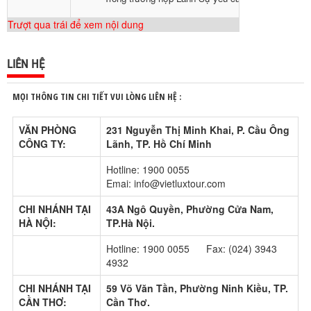
Trượt qua trái để xem nội dung
LIÊN HỆ
MỌI THÔNG TIN CHI TIẾT VUI LÒNG LIÊN HỆ :
VĂN PHÒNG
231 Nguyễn Thị Minh Khai, P. Cầu Ông
CÔNG TY:
Lãnh, TP. Hồ Chí Minh
Hotline: 1900 0055
Emai: info@vietluxtour.com
CHI NHÁNH TẠI
43A Ngô Quyền, Phường Cửa Nam,
HÀ NỘI:
TP.Hà Nội.
Hotline: 1900 0055 Fax: (024) 3943
4932
CHI NHÁNH TẠI
59 Võ Văn Tần, Phường Ninh Kiều, TP.
CẦN THƠ:
Cần Thơ.