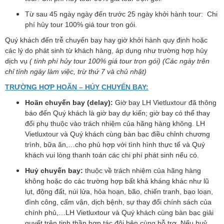
Từ sau 45 ngày ngày đến trước 25 ngày khởi hành tour: Chi
phí hủy tour 100% giá tour trọn gói.
Quý khách đến trễ chuyến bay hay giờ khởi hành quy định hoặc
các lý do phát sinh từ khách hàng, áp dụng như trường hợp hủy
dịch vụ
( tính phí hủy tour 100% giá tour trọn gói) (Các ngày trên
chỉ tính ngày làm việc, trừ thứ 7 và chủ nhật)
TRƯỜNG HỢP HOÃN – HỦY CHUYẾN BAY:
Hoãn chuyến bay (delay):
Giờ bay LH Vietluxtour đã thông
báo đến Quý khách là giờ bay dự kiến; giờ bay có thể thay
đổi phụ thuộc vào trách nhiệm của hãng hàng không. LH
Vietluxtour và Quý khách cùng bàn bạc điều chỉnh chương
trình, bữa ăn,…cho phù hợp với tình hình thực tế và Quý
khách vui lòng thanh toán các chi phí phát sinh nếu có.
Huỷ chuyến bay:
thuộc về trách nhiệm của hãng hàng
không hoặc do các trường hợp bất khả kháng khác như lũ
lụt, động đất, núi lửa, hỏa hoạn, bão, chiến tranh, bạo loạn,
đình công, cấm vận, dịch bệnh, sự thay đổi chính sách của
chính phủ,…LH Vietluxtour và Quý khách cùng bàn bạc giải
quyết trên tinh thần hợp tác đôi bên cùng hỗ trợ. Nếu huỷ