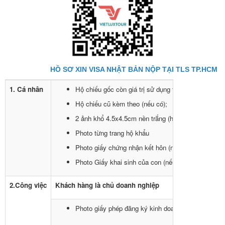
HỒ SƠ XIN VISA NHẬT BẢN NỘP TẠI TLS TP.HCM
1. Cá nhân
Hộ chiếu gốc còn giá trị sử dụng trên 6 tháng tính đê
Hộ chiếu cũ kèm theo (nếu có);
2 ảnh khổ 4.5x4.5cm nền trắng (hình chụp không q
Photo từng trang hộ khẩu
Photo giấy chứng nhận kết hôn (nếu đã có gia đình
Photo Giấy khai sinh của con (nếu có con đi cùng)
2.Công việc
Khách hàng là chủ doanh nghiệp
Photo giấy phép đăng ký kinh doanh+ biên lai nộp 