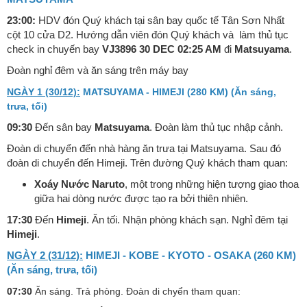
23:00:
HDV đón Quý khách tại sân bay quốc tế Tân Sơn Nhất
cột 10 cửa D2. Hướng dẫn viên đón Quý khách và làm thủ tục
check in chuyến bay
VJ3896 30 DEC 02:25 AM
đi
Matsuyama
.
Đoàn nghỉ đêm và ăn sáng trên máy bay
NGÀY 1 (30/12):
MATSUYAMA - HIMEJI (280 KM) (Ăn sáng,
trưa, tối)
09:30
Đến sân bay
Matsuyama
. Đoàn làm thủ tục nhập cảnh.
Đoàn di chuyển đến nhà hàng ăn trưa tại Matsuyama. Sau đó
đoàn di chuyển đến Himeji. Trên đường Quý khách tham quan:
Xoáy Nước Naruto
, một trong những hiện tượng giao thoa
giữa hai dòng nước được tạo ra bởi thiên nhiên.
17:30
Đến
Himeji
. Ăn tối. Nhận phòng khách sạn. Nghỉ đêm tại
Himeji
.
NGÀY 2 (31/12):
HIMEJI - KOBE - KYOTO - OSAKA (260 KM)
(Ăn sáng, trưa, tối)
07:30
Ăn sáng. Trả phòng. Đoàn di chyển tham quan: