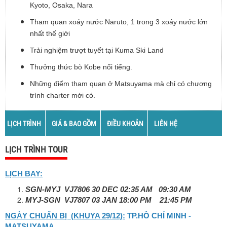
Kyoto, Osaka, Nara
Tham quan xoáy nước Naruto, 1 trong 3 xoáy nước lớn
nhất thế giới
Trải nghiệm trượt tuyết tại Kuma Ski Land
Thưởng thức bò Kobe nổi tiếng.
Những điểm tham quan ở Matsuyama mà chỉ có chương
trình charter mới có.
LỊCH TRÌNH
GIÁ & BAO GỒM
ĐIỀU KHOẢN
LIÊN HỆ
LỊCH TRÌNH TOUR
LỊCH BAY:
SGN-MYJ VJ7806 30 DEC 02:35 AM 09:30 AM
MYJ-SGN VJ7807 03 JAN 18:00 PM 21:45 PM
NGÀY CHUẨN BỊ (KHUYA 29/12):
TP.HỒ CHÍ MINH -
MATSUYAMA