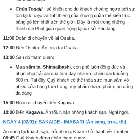
Chùa Todaiji
- sẽ khiến cho du khách choáng ngợp bởi sự
tồn tại kì diệu và linh thiêng của những quần thể kiến trúc
bằng gỗ lớn nhất trên thế giới. Đây là một trong những
thánh địa Phật giáo quan trọng tại xứ sở Phù tang.
11:00
Đoàn di chuyển về lại Osaka.
12:00
Đến Osaka. Ăn trưa tại Osaka.
13:00
Sau đó tham quan:
Mua sắm tại Shinsaibashi
, con phố luôn đông đúc và
nhộn nhịp trải dài qua tám dãy nhà với chiều dài khoảng
600 m. Tại đây Quý khách có thể thỏa sức mua sắm với
nhiều cửa hàng thời trang, mỹ phẩm dược phẩm, ăn uống
đa dạng
15:00
Đoàn di chuyển đến Kagawa.
18:00
Đến
Kagawa
. Ăn tối. Nhận phòng khách sạn. Nghỉ ngơi.
NGÀY 4 (02/01):
SAKAIDE - IMABARI (Ăn sáng, trưa, tối)
Ăn sáng tại khách sạn. Trả phòng. Đoàn khởi hành về Imabari.
08:45
Quý khách dừng chân tham quan: