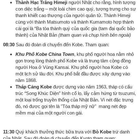
Thành Hạc Trắng Himeji
người Nhật cho rằng, hình tượng
con diệc trắng – một loài chim cao quý, tượng trưng cho sự
thanh khiết cao thượng của người quân tử. Thành Himeji
cùng với thành Matsumoto và thành Kumamoto hợp thành
cái gọi là “Ba tòa thành quý của quốc gia (tam đại quốc bảo
thành) của Nhật Bản
(tham quan và chụp hình bên ngoài)
08:30
Sau đó đoàn di chuyển đến Kobe. Tham quan:
Khu Phố Kobe China Town
, khu phố người hoa nằm nhỏ
gọn trong lòng thành phố Kobe và là trung tâm cộng đồng
người Hoa ở Vùng Kansai. Khu phố người hoa Kobe có
một lịch sử lâu đời. Khu phố bắt đầu được xây dựng vào
năm 1868.
Tháp Cảng Kobe
được dựng vào năm 1963, tháp có cấu
trúc “Song Khúc Diện” hình cổ lọ, lấy cảm hứng từ tsuzumi,
một loại trống truyền thống của Nhật Bản. Vì nét đặc trưng
đó, nó được gọi tên là "Tòa tháp mỹ nữ" mang nét đẹp
mềm mại của một người con gái.
11:30
Quý khách thưởng thức bữa trưa với
Bò Kobe
trứ danh
của Nhật. Sau đó đoàn di chuyển đến Kyoto tham quan: