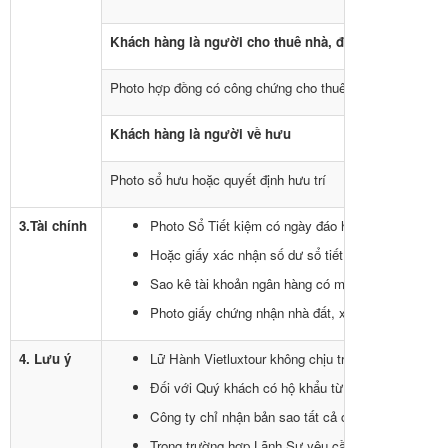
Khách hàng là người cho thuê nhà, đất, xe
Photo hợp đồng có công chứng cho thuê nhà, đất, xe, kèm
Khách hàng là người về hưu
Photo sổ hưu hoặc quyết định hưu trí
3.Tài chính
Photo Sổ Tiết kiệm có ngày đáo hạn sau ngày kết th
Hoặc giấy xác nhận số dư sổ tiết kiệm tối thiểu 100
Sao kê tài khoản ngân hàng có mộc đỏ, trong vòng 
Photo giấy chứng nhận nhà đất, xe hơi (nếu có).
4. Lưu ý
Lữ Hành Vietluxtour không chịu trách nhiệm về gía 
Đối với Quý khách có hộ khẩu từ Bình Định trở ra
Công ty chỉ nhận bản sao tất cả các loại hồ sơ và 
Trong trường hợp Lãnh Sự yêu cầu bổ sung thêm hồ 