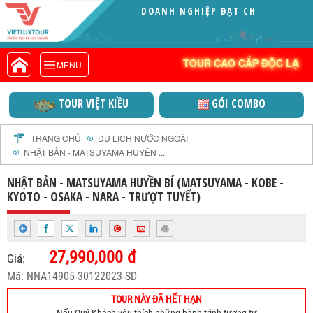
DOANH NGHIỆP ĐẠT CHỨNG
VIETLUXTOUR.COM
NHẬN VITA GREE
TOUR CAO CẤP ĐỘC LẠ
TOUR CAO CẤP ĐỘC LẠ
MENU
TOUR TRONG NƯỚC
TOUR NƯỚC NGOÀI
ỆT KIỀU
GÓI COMBO
VIỆT NAM THỜI
TOUR KHỞI HÀNH TỪ HÀ NỘI
TOUR KHỞI HÀNH TỪ ĐÀ NẴNG
TRANG CHỦ
DU LỊCH NƯỚC NGOÀI
NHẬT BẢN - MATSUYAMA HUYỀN ...
TOUR KHỞI HÀNH TỪ CẦN THƠ
TOUR ĐOÀN - M.I.C.E
NHẬT BẢN - MATSUYAMA HUYỀN BÍ (MATSUYAMA - KOBE -
KYOTO - OSAKA - NARA - TRƯỢT TUYẾT)
TOUR COMBO
DỊCH VỤ
GIỚI THIỆU
27,990,000 đ
Giá:
HỒ SƠ NĂNG LỰC
Mã: NNA14905-30122023-SD
PROFILE EN
TOUR NÀY ĐÃ HẾT HẠN
THƯ KHEN VIETLUXTOUR