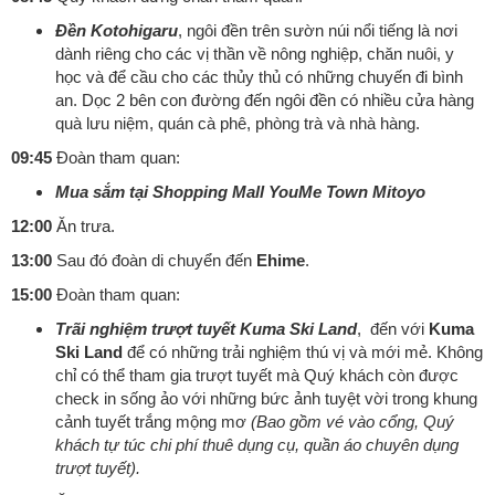
Đền Kotohigaru
, ngôi đền trên sườn núi nổi tiếng là nơi
dành riêng cho các vị thần về nông nghiệp, chăn nuôi, y
học và để cầu cho các thủy thủ có những chuyến đi bình
an. Dọc 2 bên con đường đến ngôi đền có nhiều cửa hàng
quà lưu niệm, quán cà phê, phòng trà và nhà hàng.
09:45
Đoàn tham quan:
Mua sắm tại Shopping Mall YouMe Town Mitoyo
12:00
Ăn trưa.
13:00
Sau đó đoàn di chuyển đến
Ehime
.
15:00
Đoàn tham quan:
Trãi nghiệm trượt tuyết Kuma Ski Land
, đến với
Kuma
Ski Land
để có những trải nghiệm thú vị và mới mẻ. Không
chỉ có thể tham gia trượt tuyết mà Quý khách còn được
check in sống ảo với những bức ảnh tuyệt vời trong khung
cảnh tuyết trắng mộng mơ
(Bao gồm vé vào cổng, Quý
khách tự túc chi phí thuê dụng cụ, quần áo chuyên dụng
trượt tuyết).