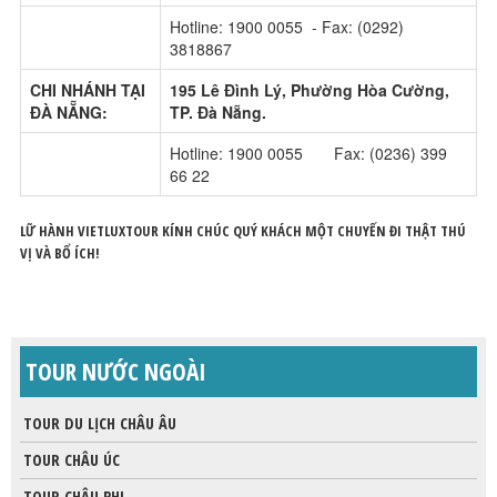
Hotline: 1900 0055 - Fax: (0292)
3818867
CHI NHÁNH TẠI
195 Lê Đình Lý, Phường Hòa Cường,
ĐÀ NẴNG:
TP. Đà Nẵng.
Hotline: 1900 0055 Fax: (0236) 399
66 22
LỮ HÀNH VIETLUXTOUR KÍNH CHÚC QUÝ KHÁCH MỘT CHUYẾN ĐI THẬT THÚ
VỊ VÀ BỔ ÍCH!
TOUR NƯỚC NGOÀI
TOUR DU LỊCH CHÂU ÂU
TOUR CHÂU ÚC
TOUR CHÂU PHI