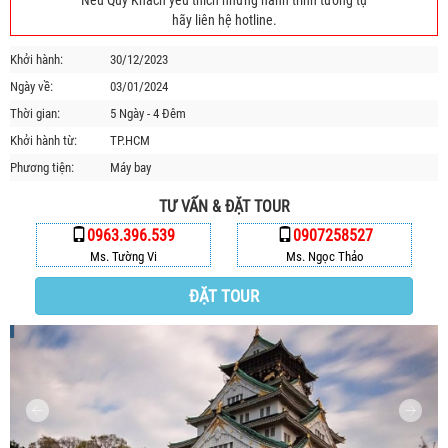
Nếu Quý Khách yêu thích những hành trình tương tự
HỘP THƯ GÓP Ý
hãy liên hệ hotline.
PROFILE HƯỚNG DẪN VIÊN
Khởi hành:
30/12/2023
TUYỂN DỤNG
Ngày về:
03/01/2024
LIÊN HỆ
Thời gian:
5 Ngày - 4 Đêm
Khởi hành từ:
TP.HCM
Phương tiện:
Máy bay
TƯ VẤN & ĐẶT TOUR
0963.396.539
0907258527
Ms. Tường Vi
Ms. Ngọc Thảo
ĐẶT TOUR