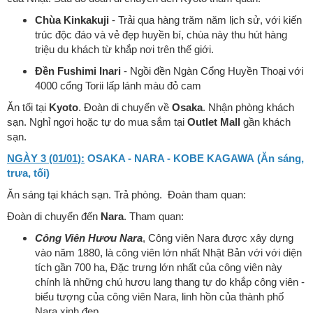
Chùa Kinkakuji
- Trải qua hàng trăm năm lịch sử, với kiến
trúc độc đáo và vẻ đẹp huyền bí, chùa này thu hút hàng
triệu du khách từ khắp nơi trên thế giới.
Đền Fushimi Inari
- Ngồi đền Ngàn Cổng Huyền Thoại với
4000 cổng Torii lấp lánh màu đỏ cam
Ăn tối tại
Kyoto
. Đoàn di chuyển về
Osaka
. Nhận phòng khách
sạn. Nghỉ ngơi hoặc tự do mua sắm tại
Outlet Mall
gần khách
sạn.
NGÀY 3 (01/01):
OSAKA - NARA - KOBE KAGAWA (Ăn sáng,
trưa, tối)
Ăn sáng tại khách sạn. Trả phòng. Đoàn tham quan:
Đoàn di chuyển đến
Nara
. Tham quan:
Công Viên Hươu Nara
, Công viên Nara được xây dựng
vào năm 1880, là công viên lớn nhất Nhật Bản với với diện
tích gần 700 ha, Đặc trưng lớn nhất của công viên này
chính là những chú hươu lang thang tự do khắp công viên -
biểu tượng của công viên Nara, linh hồn của thành phố
Nara xinh đẹp.