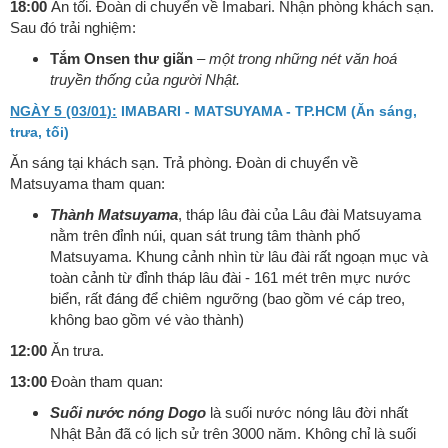
18:00
Ăn tối. Đoàn di chuyển về Imabari. Nhận phòng khách sạn.
Sau đó trải nghiệm:
Tắm Onsen thư giãn
– một trong những nét văn hoá
truyền thống của người Nhật.
NGÀY 5 (03/01):
IMABARI - MATSUYAMA - TP.HCM (Ăn sáng,
trưa, tối)
Ăn sáng tại khách sạn. Trả phòng. Đoàn di chuyển về
Matsuyama tham quan:
Thành Matsuyama
, tháp lâu đài của Lâu đài Matsuyama
nằm trên đỉnh núi, quan sát trung tâm thành phố
Matsuyama. Khung cảnh nhìn từ lâu đài rất ngoạn mục và
toàn cảnh từ đỉnh tháp lâu đài - 161 mét trên mực nước
biển, rất đáng để chiêm ngưỡng (bao gồm vé cáp treo,
không bao gồm vé vào thành)
12:00
Ăn trưa.
13:00
Đoàn tham quan:
Suối nước nóng Dogo
là suối nước nóng lâu đời nhất
Nhật Bản đã có lịch sử trên 3000 năm. Không chỉ là suối