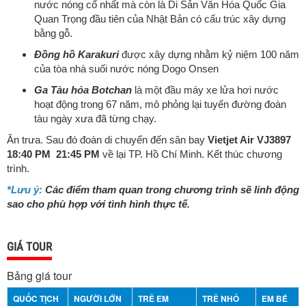
nước nóng cổ nhất mà còn là Di Sản Văn Hóa Quốc Gia
Quan Trọng đầu tiên của Nhật Bản có cấu trúc xây dựng
bằng gỗ.
Đồng hồ Karakuri
được xây dựng nhằm kỷ niệm 100 năm
của tòa nhà suối nước nóng Dogo Onsen
Ga Tàu hỏa Botchan
là một đầu máy xe lửa hơi nước
hoạt động trong 67 năm, mô phỏng lại tuyến đường đoàn
tàu ngày xưa đã từng chạy.
Ăn trưa. Sau đó đoàn di chuyển đến sân bay
Vietjet Air VJ3897
18:40 PM 21:45 PM
về lại TP. Hồ Chí Minh. Kết thúc chương
trình.
*Lưu ý:
Các điểm tham quan trong chương trình sẽ linh động
sao cho phù hợp với tình hình thực tế.
GIÁ TOUR
Bảng giá tour
QUỐC TỊCH
NGƯỜI LỚN
TRẺ EM
TRẺ NHỎ
EM BÉ