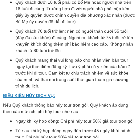
Quý khách dưới 18 tuổi phải có Bố Mẹ hoặc người nhà trên
18 tuổi đi cùng. Trường hợp đi với người nhà phải nộp kèm
giấy ủy quyền được chính quyền địa phương xác nhận (được
Bố Mẹ ủy quyến để dắt đi tour)
Quý khách 70 tuổi trở lên: nên có người thân dưới 55 tuổi
(đầy đủ sức khỏe) đi cùng. Ngoài ra, khách từ 75 tuổi trở lên
khuyến khích đóng thêm phí bảo hiểm cao cấp. Không nhận
khách từ 80 tuổi trở lên.
Quý khách mang thai vui lòng báo cho nhân viên bán tour
ngay tại thời điểm đăng ký. Lưu ý phải có ý kiến của bác sĩ
trước khi đi tour. Cam kết tự chịu trách nhiệm về sức khỏe
của mình và thai nhi trong suốt thời gian tham gia chương
trình du lịch.
ĐIỀU KIỆN HỦY DỊCH VỤ:
Nếu Quý khách thông báo hủy tour trọn gói. Quý khách áp dụng
theo các mức chi phí hủy tour như sau:
Ngay khi ký hợp đồng: Chi phí hủy tour 50% giá tour trọn gói.
Từ sau khi ký hợp đồng ngày đến trước 45 ngày khởi hành
tour: Chi phí hủy tour 90% giá tour trọn gói.