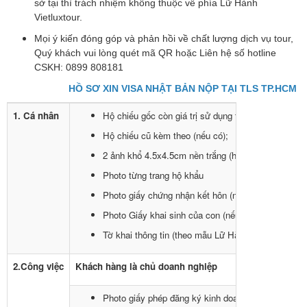
sở tại thì trách nhiệm không thuộc về phía Lữ Hành
Vietluxtour.
Mọi ý kiến đóng góp và phản hồi về chất lượng dịch vụ tour,
Quý khách vui lòng quét mã QR hoặc Liên hệ số hotline
CSKH: 0899 808181
HỒ SƠ XIN VISA NHẬT BẢN NỘP TẠI TLS TP.HCM
1. Cá nhân
Hộ chiếu gốc còn giá trị sử dụng trên 6 tháng tính đê
Hộ chiếu cũ kèm theo (nếu có);
2 ảnh khổ 4.5x4.5cm nền trắng (hình chụp không q
Photo từng trang hộ khẩu
Photo giấy chứng nhận kết hôn (nếu đã có gia đình
Photo Giấy khai sinh của con (nếu có con đi cùng)
Tờ khai thông tin (theo mẫu Lữ Hành Vietluxtour c
2.Công việc
Khách hàng là chủ doanh nghiệp
Photo giấy phép đăng ký kinh doanh+ biên lai nộp 