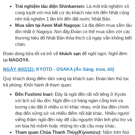
Trải nghiệm tàu điện Shinkansen:
Là một trải nghiệm vô
cùng tuyệt vời mà bất cứ du khách nào khi đến Nhật cũng
nên trải nghiệm 1 lần khi đến đất nước Nhật Bản.
Mua sắm tại Aeon Mall Nagoya:
Là địa điểm mua sắm lâu
đời nhất ở Nagoya .Nơi đây,Đoàn có thể mua sắm với các
thương hiệu đổ Nhật Bản thỏa thích cả ngày vẫn không biết
chán.
Đoàn dùng bữa tối và trở về
khách sạn
để nghỉ ngơi. Nghỉ đêm
tại
NAGOYA
.
NGÀY 4(01/11):
KYOTO - OSAKA
(Ăn Sáng, trưa, tối)
Quý khách dùng điểm tâm sáng tại khách sạn. Đoàn làm thủ tục
trả phòng. Khởi hành đi tham quan:
Đền Fushimi Inari:
Đây là ngôi đền rất nổi tiếng ở Kyoto
với lịch sử lâu đời. Ngôi đền có hàng ngàn cổng torii và
tượng cáo đặt ở nhiều vị trí khác nhau, một tòa điện chính
đẹp đến sững sờ và nhiều điểm nổi bật khác. Nhiều người
viếng thăm ngôi đền này để cầu nguyện thần linh phù trợ và
xin bùa hộ mệnh hoặc những tín vật cầu may khác.
Tham quan Chùa Thanh Thủy
(Kiyomizu)
:
Nằm trên Núi