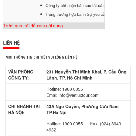
Công ty chỉ nhận bản sao tất cả các loại hồ sơ và 
Trong trường hợp Lãnh Sự yêu cầu bổ sung thêm hồ 
Trượt qua trái để xem nội dung
LIÊN HỆ
MỌI THÔNG TIN CHI TIẾT VUI LÒNG LIÊN HỆ :
VĂN PHÒNG
231 Nguyễn Thị Minh Khai, P. Cầu Ông
CÔNG TY:
Lãnh, TP. Hồ Chí Minh
Hotline: 1900 0055
Emai: info@vietluxtour.com
CHI NHÁNH TẠI
43A Ngô Quyền, Phường Cửa Nam,
HÀ NỘI:
TP.Hà Nội.
Hotline: 1900 0055 Fax: (024) 3943
4932