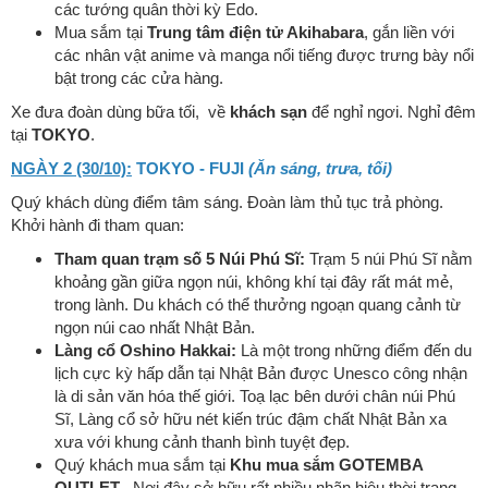
các tướng quân thời kỳ Edo.
Mua sắm tại
Trung tâm điện tử Akihabara
, gắn liền với
các nhân vật anime và manga nổi tiếng được trưng bày nổi
bật trong các cửa hàng.
Xe đưa đoàn dùng bữa tối, về
khách sạn
để nghỉ ngơi. Nghỉ đêm
tại
TOKYO
.
NGÀY 2 (30/10):
TOKYO - FUJI
(Ăn sáng, trưa, tối)
Quý khách dùng điểm tâm sáng. Đoàn làm thủ tục trả phòng.
Khởi hành đi tham quan:
Tham quan trạm số 5 Núi Phú Sĩ:
Trạm 5 núi Phú Sĩ nằm
khoảng gần giữa ngọn núi, không khí tại đây rất mát mẻ,
trong lành. Du khách có thể thưởng ngoạn quang cảnh từ
ngọn núi cao nhất Nhật Bản.
Làng cổ Oshino Hakkai:
Là một trong những điểm đến du
lịch cực kỳ hấp dẫn tại Nhật Bản được Unesco công nhận
là di sản văn hóa thế giới. Toạ lạc bên dưới chân núi Phú
Sĩ, Làng cổ sở hữu nét kiến trúc đậm chất Nhật Bản xa
xưa với khung cảnh thanh bình tuyệt đẹp.
Quý khách mua sắm tại
Khu mua sắm GOTEMBA