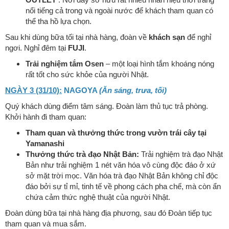
OUTLET
. Nơi đây sở hữu rất nhiều nhãn hiệu thời trang
nổi tiếng cả trong và ngoài nước để khách tham quan có
thể tha hồ lựa chọn.
Sau khi dùng bữa tối tại nhà hàng, đoàn về
khách sạn
để nghỉ
ngơi. Nghỉ đêm tại
FUJI
.
Trải nghiệm tắm Osen
– một loại hình tắm khoáng nóng
rất tốt cho sức khỏe của người Nhật.
NGÀY 3 (31/10):
NAGOYA
(Ăn sáng, trưa, tối)
Quý khách dùng điểm tâm sáng. Đoàn làm thủ tục trả phòng.
Khởi hành đi tham quan:
Tham quan và thưởng thức trong vườn trái cây tại
Yamanashi
Thưởng thức trà đạo Nhật Bản:
Trải nghiệm trà đạo Nhật
Bản như trải nghiệm 1 nét văn hóa vô cùng độc đáo ở xứ
sở mặt trời mọc. Văn hóa trà đạo Nhật Bản không chỉ độc
đáo bởi sự tỉ mỉ, tinh tế về phong cách pha chế, mà còn ẩn
chứa cảm thức nghệ thuật của người Nhật.
Đoàn dùng bữa tại nhà hàng địa phương, sau đó Đoàn tiếp tục
tham quan và mua sắm.