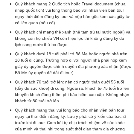
Quý khách mang 2 Quốc tịch hoặc Travel document (chưa
nhập quốc tịch) vui lòng thông báo với nhân viên bán tour
ngay thời điểm đăng ký tour và nộp bản gốc kèm các giấy tờ
có liên quan (nếu có).
Quý khách chỉ mang thẻ xanh (thẻ tạm trú tại nước ngoài) và
không còn hộ chiếu VN còn hiệu lực thì không đăng ký du
lịch sang nước thứ ba được.
Quý khách dưới 18 tuổi phải có Bố Mẹ hoặc người nhà trên
18 tuổi đi cùng. Trường hợp đi với người nhà phải nộp kèm
giấy ủy quyền được chính quyền địa phương xác nhận (được
Bố Mẹ ủy quyến để dắt đi tour)
Quý khách 70 tuổi trở lên: nên có người thân dưới 55 tuổi
(đầy đủ sức khỏe) đi cùng. Ngoài ra, khách từ 75 tuổi trở lên
khuyến khích đóng thêm phí bảo hiểm cao cấp. Không nhận
khách từ 80 tuổi trở lên.
Quý khách mang thai vui lòng báo cho nhân viên bán tour
ngay tại thời điểm đăng ký. Lưu ý phải có ý kiến của bác sĩ
trước khi đi tour. Cam kết tự chịu trách nhiệm về sức khỏe
của mình và thai nhi trong suốt thời gian tham gia chương