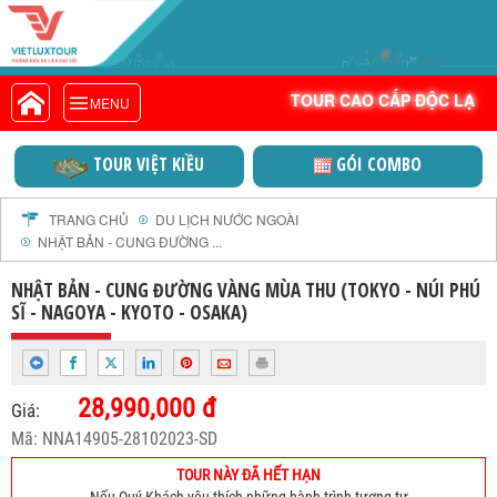
DOANH NGHIỆP ĐẠT
VIETLUXTOUR.COM
TOUR CAO CẤP ĐỘC LẠ
TOUR CAO CẤP ĐỘC LẠ
MENU
TOUR TRONG NƯỚC
TOUR NƯỚC NGOÀI
TOUR VIỆT KIỀU
GÓI COMBO
TOUR KHỞI HÀNH TỪ HÀ NỘI
TOUR KHỞI HÀNH TỪ ĐÀ NẴNG
TRANG CHỦ
DU LỊCH NƯỚC NGOÀI
NHẬT BẢN - CUNG ĐƯỜNG ...
TOUR KHỞI HÀNH TỪ CẦN THƠ
TOUR ĐOÀN - M.I.C.E
NHẬT BẢN - CUNG ĐƯỜNG VÀNG MÙA THU (TOKYO - NÚI PHÚ
SĨ - NAGOYA - KYOTO - OSAKA)
TOUR COMBO
DỊCH VỤ
GIỚI THIỆU
28,990,000 đ
Giá:
HỒ SƠ NĂNG LỰC
Mã: NNA14905-28102023-SD
PROFILE EN
TOUR NÀY ĐÃ HẾT HẠN
THƯ KHEN VIETLUXTOUR