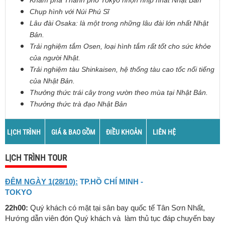
Khám phá Thành phố Tokyo nhộn nhịp nhất Nhật Bản
Chụp hình với Núi Phú Sĩ
Lâu đài Osaka: là một trong những lâu đài lớn nhất Nhật
Bản.
Trải nghiệm tắm Osen, loại hình tắm rất tốt cho sức khỏe
của người Nhật.
Trải nghiệm tàu Shinkaisen, hệ thống tàu cao tốc nổi tiếng
của Nhật Bản.
Thưởng thức trái cây trong vườn theo mùa tại Nhật Bản.
Thưởng thức trà đạo Nhật Bản
LỊCH TRÌNH
GIÁ & BAO GỒM
ĐIỀU KHOẢN
LIÊN HỆ
LỊCH TRÌNH TOUR
ĐÊM NGÀY 1(28/10):
TP.HỒ CHÍ MINH -
TOKYO
22h00:
Quý khách có mặt tại sân bay quốc tế Tân Sơn Nhất,
Hướng dẫn viên đón Quý khách và làm thủ tục đáp chuyến bay