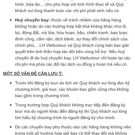
trình, bữa ăn,…cho phù hợp với tình hình thực tế và Quý
khách vui lòng thanh toán các chi phí phát sinh nếu có.
Huỷ chuyến bay:
thuộc về trách nhiệm của hãng hàng
không hoặc do các trường hợp bất khả kháng khác như lũ
lụt, động đất, núi lửa, hỏa hoạn, bão, chiến tranh, bạo loạn,
đình công, cấm vận, dịch bệnh, sự thay đổi chính sách của
chính phủ,…LH Vietluxtour và Quý khách cùng bàn bạc giải
quyết trên tinh thần hợp tác đôi bên cùng hỗ trợ. Nếu huỷ
chuyến đi do huỷ chuyến bay, LH Vietluxtour chỉ hoàn lại các
chi phí mà phía các đối tác dịch vụ đồng ý hoàn trả nếu có.
MỘT SỐ VẤN ĐỀ CẦN LƯU Ý:
Trước khi đăng ký tour du lịch xin Quý khách vui lòng đọc kỹ
chương trình, giá tour, các khoản bao gồm cũng như không
bao gồm trong chương trình.
Trong trường hợp Quý khách không trực tiếp đến đăng ký
tour mà do người khác đến đăng ký thì Quý khách vui lòng
tìm hiểu kỹ chương trình từ người đăng ký cho mình.
Do các chuyến bay phụ thuộc vào các hãng hàng không nên
trong một số trường hợp giờ bay có thể thay đổi mà không