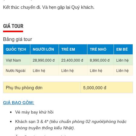
Kết thúc chuyến đi. Và hẹn gặp lại Quý khách.
GIÁ TOUR
Bảng giá tour
QUỐC TỊCH
NGƯỜI LỚN
TRẺ EM
TRẺ NHỎ
EM BÉ
Việt Nam
28,990,000 đ
23,400,000 đ
8,990,000 đ
Liên hệ
Nước Ngoài
Liên hệ
Liên hệ
Liên hệ
Liên hệ
Phụ thu phòng đơn
5,000,000 đ
GIÁ BAO GỒM:
Vé máy bay khứ hồi
Khách sạn 3 & 4*
(tiêu chuẩn phòng 02 người/phòng hoặc
phòng truyền thống kiểu Nhật)
.