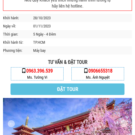
Nếu Quý Khách yêu thích những hành trình tương tự
HỘP THƯ GÓP Ý
hãy liên hệ hotline.
PROFILE HƯỚNG DẪN VIÊN
Khởi hành:
28/10/2023
TUYỂN DỤNG
Ngày về:
01/11/2023
LIÊN HỆ
Thời gian:
5 Ngày - 4 Đêm
Khởi hành từ:
TP.HCM
Phương tiện:
Máy bay
TƯ VẤN & ĐẶT TOUR
0963.396.539
0906655318
Ms. Tường Vi
Ms. Ánh Nguyệt
ĐẶT TOUR