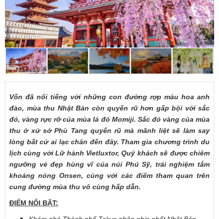
Vốn đã nổi tiếng với những con đường rợp màu hoa anh
đào, mùa thu Nhật Bản còn quyến rũ hơn gấp bội với sắc
đỏ, vàng rực rỡ của mùa lá đỏ Momiji. Sắc đỏ vàng của mùa
thu ở xứ sở Phù Tang quyến rũ mà mãnh liệt sẽ làm say
lòng bất cứ ai lạc chân đến đây. Tham gia chương trình du
lịch cùng với Lữ hành Vietluxtor, Quý khách sẽ được chiêm
ngưỡng vẻ đẹp hùng vĩ của núi Phú Sỹ, trải nghiệm tắm
khoáng nóng Onsen, cùng với các điểm tham quan trên
cung đường mùa thu vô cùng hấp dẫn.
ĐIỂM NỔI BẬT: