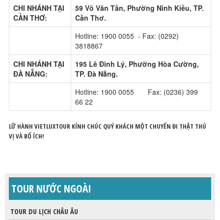
CHI NHÁNH TẠI
59 Võ Văn Tần, Phường Ninh Kiều, TP.
CẦN THƠ:
Cần Thơ.
Hotline: 1900 0055 - Fax: (0292)
3818867
CHI NHÁNH TẠI
195 Lê Đình Lý, Phường Hòa Cường,
ĐÀ NẴNG:
TP. Đà Nẵng.
Hotline: 1900 0055 Fax: (0236) 399
66 22
LỮ HÀNH VIETLUXTOUR KÍNH CHÚC QUÝ KHÁCH MỘT CHUYẾN ĐI THẬT THÚ
VỊ VÀ BỔ ÍCH!
TOUR NƯỚC NGOÀI
TOUR DU LỊCH CHÂU ÂU