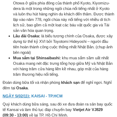
Otowa ở giữa phía đông của thành phố Kyoto, Kiyomizu-
dera là một trong những ngôi chùa nổi tiếng nhất ở Kyoto
và luôn thu hút hàng nghìn du khách đến thăm. Được thành
lập vào năm 778, ngôi chùa này nổi tiếng với nhiều di tích
lịch sử, bao gồm cả một loạt các báu vật quốc gia và Tài
sản văn hóa quan trọng.
Lâu đài Osaka:
là biểu tượng chính của Osaka, được xây
dựng từ thế kỷ XVI bởi Toyotomi Hideyoshi – người đầu
tiên hoàn thành công cuộc thống nhất Nhật Bản. (chụp ảnh
bên ngoài)
Mua sắm tại Shinsaibashi:
khu mua sắm sầm uất nhất
Osaka mang nét đặc trưng tổng hợp giữa Mỹ và Nhật Bản
với hàng trăm cửa hàng liền kề nhau, góp mặt của hàng
trăm thương hiệu nổi tiếng.
Đoàn dùng bữa tối và nhận phòng
khách sạn
để nghỉ ngơi. Nghỉ
đêm tại
Osaka
.
NGÀY 5(02/11):
KAISAI - TP.HCM
Quý khách dùng bữa sáng, sau đó xe đưa đoàn ra sân bay quốc
tế Kansai và làm thủ tục đáp chuyến bay
Vietjet Air VJ829
(09:30 - 13:00)
về lại TP. Hồ Chí Minh.