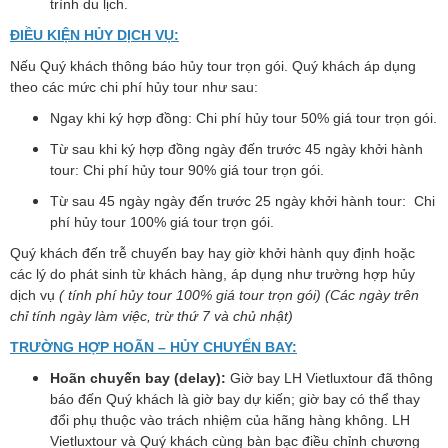
trình du lịch.
ĐIỀU KIỆN HỦY DỊCH VỤ:
Nếu Quý khách thông báo hủy tour trọn gói. Quý khách áp dụng
theo các mức chi phí hủy tour như sau:
Ngay khi ký hợp đồng: Chi phí hủy tour 50% giá tour trọn gói.
Từ sau khi ký hợp đồng ngày đến trước 45 ngày khởi hành
tour: Chi phí hủy tour 90% giá tour trọn gói.
Từ sau 45 ngày ngày đến trước 25 ngày khởi hành tour: Chi
phí hủy tour 100% giá tour trọn gói.
Quý khách đến trễ chuyến bay hay giờ khởi hành quy định hoặc
các lý do phát sinh từ khách hàng, áp dụng như trường hợp hủy
dịch vụ
( tính phí hủy tour 100% giá tour trọn gói) (Các ngày trên
chỉ tính ngày làm việc, trừ thứ 7 và chủ nhật)
TRƯỜNG HỢP HOÃN – HỦY CHUYẾN BAY:
Hoãn chuyến bay (delay):
Giờ bay LH Vietluxtour đã thông
báo đến Quý khách là giờ bay dự kiến; giờ bay có thể thay
đổi phụ thuộc vào trách nhiệm của hãng hàng không. LH
Vietluxtour và Quý khách cùng bàn bạc điều chỉnh chương