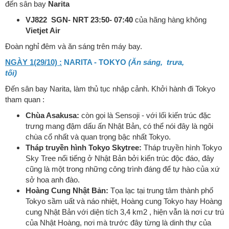
đến sân bay
Narita
VJ822 SGN- NRT 23:50- 07:40
của hãng hàng không
Vietjet Air
Đoàn nghỉ đêm và ăn sáng trên máy bay.
NGÀY 1(29/10) :
NARITA - TOKYO
(Ăn sáng, trưa,
tối)
Đến sân bay Narita, làm thủ tục nhập cảnh. Khởi hành đi Tokyo
tham quan :
Chùa Asakusa:
còn gọi là Sensoji - với lối kiến trúc đặc
trưng mang đậm dấu ấn Nhật Bản, có thể nói đây là ngôi
chùa cổ nhất và quan trọng bậc nhất Tokyo.
Tháp truyền hình Tokyo Skytree:
Tháp truyền hình Tokyo
Sky Tree nổi tiếng ở Nhật Bản bởi kiến trúc độc đáo, đây
cũng là một trong những công trình đáng để tự hào của xứ
sở hoa anh đào.
Hoàng Cung Nhật Bản:
Tọa lạc tại trung tâm thành phố
Tokyo sầm uất và náo nhiệt, Hoàng cung Tokyo hay Hoàng
cung Nhật Bản với diện tích 3,4 km2 , hiện vẫn là nơi cư trú
của Nhật Hoàng, nơi mà trước đây từng là dinh thự của