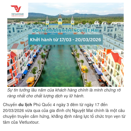
HỘP THƯ GÓP Ý
PROFILE HƯỚNG DẪN VIÊN
TUYỂN DỤNG
LIÊN HỆ
Sự tin tưởng lâu năm của khách hàng chính là minh chứng rõ
ràng nhất cho chất lượng dịch vụ lữ hành.
Chuyến
du lịch
Phú Quốc 4 ngày 3 đêm từ ngày 17 đến
20/03/2026 vừa qua của gia đình chị Nguyệt Mai chính là một câu
chuyện truyền cảm hứng, khẳng định năng lực tổ chức trọn vẹn từ
tâm của Vietluxtour.