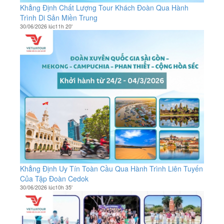
Khẳng Định Chất Lượng Tour Khách Đoàn Qua Hành
Trình Di Sản Miền Trung
30/06/2026 lúc11h 20'
Khẳng Định Uy Tín Toàn Cầu Qua Hành Trình Liên Tuyến
Của Tập Đoàn Cedok
30/06/2026 lúc10h 35'