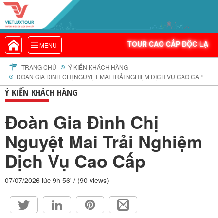
DOANH NGHIỆP ĐẠ
VIETLUXTOUR.COM
TOUR CAO CẤP ĐỘC LẠ
TOUR CAO CẤP ĐỘC LẠ
MENU
TOUR TRONG NƯỚC
TOUR NƯỚC NGOÀI
TRANG CHỦ
Ý KIẾN KHÁCH HÀNG
ĐOÀN GIA ĐÌNH CHỊ NGUYỆT MAI TRẢI NGHIỆM DỊCH VỤ CAO CẤP
TOUR KHỞI HÀNH TỪ HÀ NỘI
Ý KIẾN KHÁCH HÀNG
TOUR KHỞI HÀNH TỪ ĐÀ NẴNG
TOUR KHỞI HÀNH TỪ CẦN THƠ
Đoàn Gia Đình Chị
TOUR ĐOÀN - M.I.C.E
Nguyệt Mai Trải Nghiệm
TOUR COMBO
Dịch Vụ Cao Cấp
DỊCH VỤ
GIỚI THIỆU
07/07/2026 lúc 9h 56' / (90 views)
HỒ SƠ NĂNG LỰC
PROFILE EN
THƯ KHEN VIETLUXTOUR