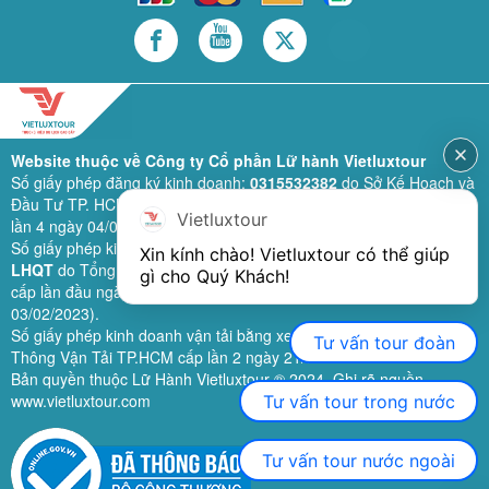
Website thuộc về Công ty Cổ phần Lữ hành Vietluxtour
Số giấy phép đăng ký kinh doanh:
0315532382
do Sở Kế Hoạch và
Đầu Tư TP. HCM cấp lần đầu ngày 28/02/2019 (sửa đổi bổ sung
Vietluxtour
lần 4 ngày 04/06/2024).
Số giấy phép kinh doanh lữ hành quốc tế:
79-1111/2019/TCDL-GP
Xin kính chào! Vietluxtour có thể giúp 
LHQT
do Tổng Cục Du Lịch (nay là Cục Du lịch quốc gia Việt Nam)
gì cho Quý Khách!
cấp lần đầu ngày 26/09/2019 (sửa đổi, bổ sung lần 3 ngày
03/02/2023).
Số giấy phép kinh doanh vận tải bằng xe ô tô:
11924
do Sở Giao
Tư vấn tour đoàn
Thông Vận Tải TP.HCM cấp lần 2 ngày 21/02/2023.
Bản quyền thuộc Lữ Hành Vietluxtour ® 2024. Ghi rõ nguồn
www.vietluxtour.com
Tư vấn tour trong nước
Tư vấn tour nước ngoài