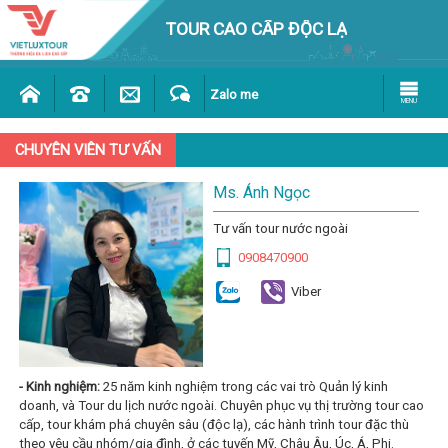
TOUR CAO CẤP ĐỘC LẠ
Zalo me
MENU
CHUYÊN VIÊN TƯ VẤN
Ms. Ánh Ngọc
Tư vấn tour
nước ngoài
0908470900
Viber
- Kinh nghiệm:
25 năm kinh nghiệm trong các vai trò Quản lý kinh
doanh, và Tour du lịch nước ngoài. Chuyên phục vụ thị trường tour cao
cấp, tour khám phá chuyên sâu (độc lạ), các hành trình tour đặc thù
theo yêu cầu nhóm/gia đình, ở các tuyến Mỹ, Châu Âu, Úc, Á, Phi.