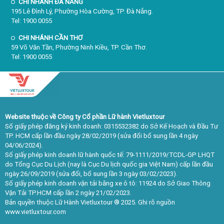
CHI NHÁNH ĐÀ NẴNG
195 Lê Đình Lý, Phường Hòa Cường, TP. Đà Nẵng.
Tel: 1900 0055
CHI NHÁNH CẦN THƠ
59 Võ Văn Tần, Phường Ninh Kiều, TP. Cần Thơ.
Tel: 1900 0055
Website thuộc về Công ty Cổ phần Lữ hành Vietluxtour
Số giấy phép đăng ký kinh doanh: 0315532382 do Sở Kế Hoạch và Đầu Tư
TP. HCM cấp lần đầu ngày 28/02/2019 (sửa đổi bổ sung lần 4 ngày
04/06/2024).
Số giấy phép kinh doanh lữ hành quốc tế: 79-1111/2019/TCDL-GP LHQT
do Tổng Cục Du Lịch (nay là Cục Du lịch quốc gia Việt Nam) cấp lần đầu
ngày 26/09/2019 (sửa đổi, bổ sung lần 3 ngày 03/02/2023).
Số giấy phép kinh doanh vận tải bằng xe ô tô: 11924 do Sở Giao Thông
Vận Tải TP.HCM cấp lần 2 ngày 21/02/2023.
Bản quyền thuộc Lữ Hành Vietluxtour ® 2025. Ghi rõ nguồn
www.vietluxtour.com