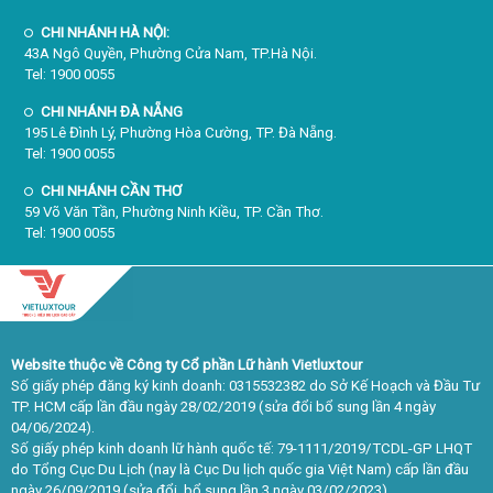
CHI NHÁNH HÀ NỘI:
43A Ngô Quyền, Phường Cửa Nam, TP.Hà Nội.
Tel: 1900 0055
CHI NHÁNH ĐÀ NẴNG
195 Lê Đình Lý, Phường Hòa Cường, TP. Đà Nẵng.
Tel: 1900 0055
CHI NHÁNH CẦN THƠ
59 Võ Văn Tần, Phường Ninh Kiều, TP. Cần Thơ.
Tel: 1900 0055
Website thuộc về Công ty Cổ phần Lữ hành Vietluxtour
Số giấy phép đăng ký kinh doanh: 0315532382 do Sở Kế Hoạch và Đầu Tư
TP. HCM cấp lần đầu ngày 28/02/2019 (sửa đổi bổ sung lần 4 ngày
04/06/2024).
Số giấy phép kinh doanh lữ hành quốc tế: 79-1111/2019/TCDL-GP LHQT
do Tổng Cục Du Lịch (nay là Cục Du lịch quốc gia Việt Nam) cấp lần đầu
ngày 26/09/2019 (sửa đổi, bổ sung lần 3 ngày 03/02/2023).