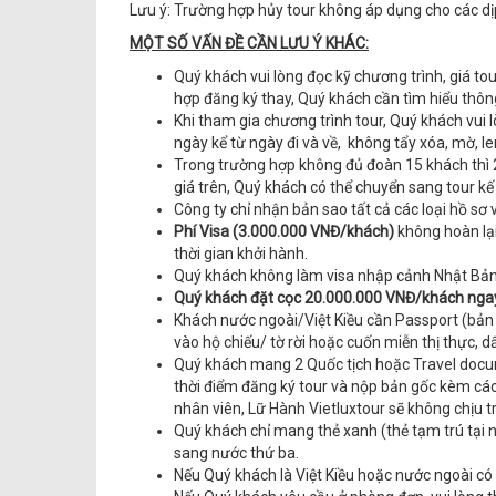
Lưu ý: Trường hợp hủy tour không áp dụng cho các dịp
MỘT SỐ VẤN ĐỀ CẦN LƯU Ý KHÁC:
Quý khách vui lòng đọc kỹ chương trình, giá t
hợp đăng ký thay, Quý khách cần tìm hiểu thông
Khi tham gia chương trình tour, Quý khách vui 
ngày kể từ ngày đi và về, không tẩy xóa, mờ, lem
Trong trường hợp không đủ đoàn 15 khách thì 2
giá trên, Quý khách có thể chuyển sang tour kế
Công ty chỉ nhận bản sao tất cả các loại hồ sơ
Phí Visa (3.000.000 VNĐ/khách)
không hoàn lại
thời gian khởi hành.
Quý khách không làm visa nhập cảnh Nhật Bả
Quý khách đặt cọc 20.000.000 VNĐ/khách ngay 
Khách nước ngoài/Việt Kiều cần Passport (bản 
vào hộ chiếu/ tờ rời hoặc cuốn miễn thị thực, 
Quý khách mang 2 Quốc tịch hoặc Travel docum
thời điểm đăng ký tour và nộp bản gốc kèm các
nhân viên, Lữ Hành Vietluxtour sẽ không chịu t
Quý khách chỉ mang thẻ xanh (thẻ tạm trú tại 
sang nước thứ ba.
Nếu Quý khách là Việt Kiều hoặc nước ngoài có v