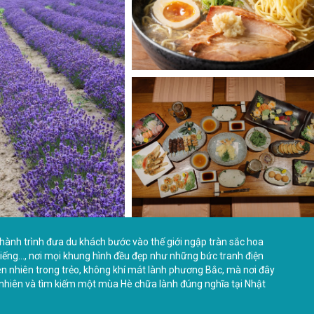
hành trình đưa du khách bước vào thế giới ngập tràn sắc hoa
 tiếng…, nơi mọi khung hình đều đẹp như những bức tranh điện
ên nhiên trong trẻo, không khí mát lành phương Bắc, mà nơi đây
n nhiên và tìm kiếm một mùa Hè chữa lành đúng nghĩa tại Nhật