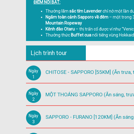
ĐIỂM NỔI BẬT:
Thưởng lãm
sắc tím Lavender
chỉ nở một lần d
Ngắm toàn cảnh Sapporo về đêm
– một trong 
Mountain Ropeway
Kênh đào Otaru
– thị trấn cổ được ví như “Veni
Thưởng thức
Buffet cua
nổi tiếng vùng Hokkai
Lịch trình tour
Ngày
CHITOSE - SAPPORO [55KM] (Ăn trưa, t
1
Ngày
MỘT THOÁNG SAPPORO (Ăn sáng, trưa,
2
Ngày
SAPPORO - FURANO [120KM] (Ăn sáng, t
3