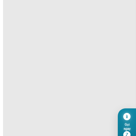
📱
Gọi
ngay
Z