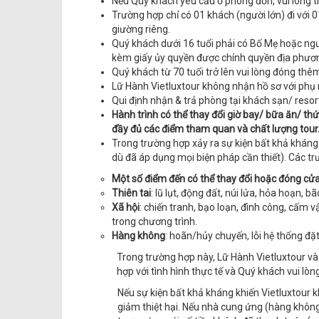
Nếu Quý khách yêu cầu ở phòng đơn, vui lòng 
Trường hợp chỉ có 01 khách (người lớn) đi với 0
giường riêng.
Quý khách dưới 16 tuổi phải có Bố Mẹ hoặc ngườ
kèm giấy ủy quyền được chính quyền địa phươn
Quý khách từ 70 tuổi trở lên vui lòng đóng thêm
Lữ Hành Vietluxtour không nhận hồ sơ với phụ n
Qui định nhận & trả phòng tại khách sạn/ resor
Hành trình có thể thay đổi giờ bay/ bữa ăn/ th
đầy đủ các điểm tham quan và chất lượng tour
Trong trường hợp xảy ra sự kiện bất khả kháng
dù đã áp dụng mọi biện pháp cần thiết). Các 
Một số điểm đến có thể thay đổi hoặc đóng cửa d
Thiên tai
: lũ lụt, động đất, núi lửa, hỏa hoạn,
Xã hội
: chiến tranh, bạo loạn, đình công, cấm 
trong chương trình.
Hàng không
: hoãn/hủy chuyến, lỗi hệ thống đ
Trong trường hợp này, Lữ Hành Vietluxtour v
hợp với tình hình thực tế và Quý khách vui lòn
Nếu sự kiện bất khả kháng khiến Vietluxtour 
giảm thiệt hại. Nếu nhà cung ứng (hàng không