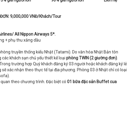
75% giá người lớn
90% giá người lớn
Liên hệ
ĐƠN: 9,000,000 VNĐ/Khách/Tour
rlines/ All Nippon Airways 5*.
ông + phụ thu xăng dầu
phòng truyền thống kiểu Nhật (Tatami). Do văn hóa Nhật Bản tôn
 các khách sạn chủ yếu thiết kế loại
phòng TWIN (2 giường đơn)
.
 Trong trường hợp Quý khách đăng ký 03 người hoặc khách đăng ký lẻ
sẽ xác nhận theo thực tế tại địa phương. Phòng 03 ở Nhật chỉ có loại
sofa).
quan theo chương trình. Đặc biệt có
01 bữa đặc sản Buffet cua