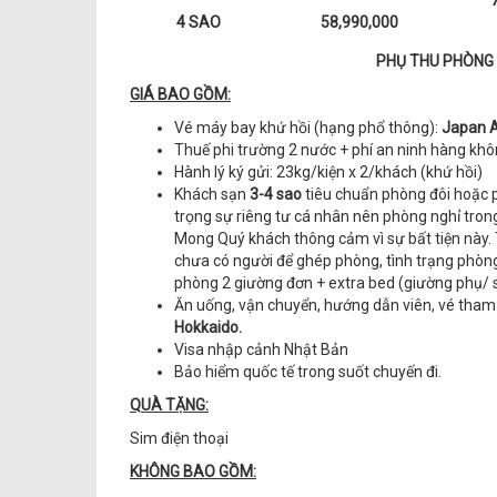
4 SAO
58,990,000
PHỤ THU PHÒNG 
GIÁ BAO GỒM:
Vé máy bay khứ hồi (hạng phổ thông):
Japan Ai
Thuế phi trường 2 nước + phí an ninh hàng kh
Hành lý ký gửi: 23kg/kiện x 2/khách (khứ hồi)
Khách sạn
3-4 sao
tiêu chuẩn phòng đôi hoặc 
trọng sự riêng tư cá nhân nên phòng nghỉ trong
Mong Quý khách thông cảm vì sự bất tiện này.
chưa có người để ghép phòng, tình trạng phòng 
phòng 2 giường đơn + extra bed (giường phụ/ 
Ăn uống, vận chuyển, hướng dẫn viên, vé tham 
Hokkaido.
Visa nhập cảnh Nhật Bản
Bảo hiểm quốc tế trong suốt chuyến đi.
QUÀ TẶNG:
Sim điện thoại
KHÔNG BAO GỒM: