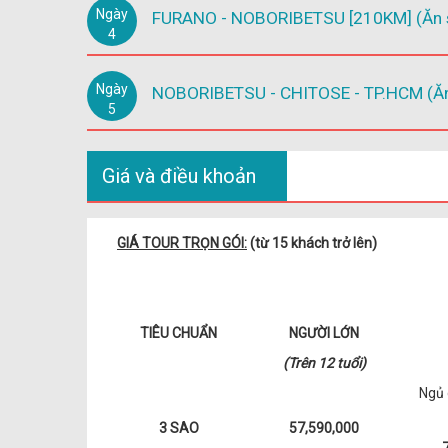
Ngày
FURANO - NOBORIBETSU [210KM] (Ăn sá
4
Ngày
NOBORIBETSU - CHITOSE - TP.HCM (Ăn 
5
Giá và điều khoản
GIÁ TOUR TRỌN GÓI:
(từ 15 khách trở lên)
TIÊU CHUẨN
NGƯỜI LỚN
(Trên 12 tuổi)
Ngủ 
3 SAO
57,590,000