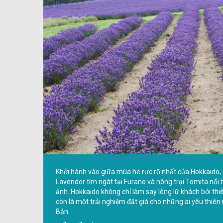
Khởi hành vào giữa mùa hè rực rỡ nhất của Hokkaido, 
Lavender tím ngát tại Furano và nông trại Tomita nổi
ảnh. Hokkaido không chỉ làm say lòng lữ khách bởi thi
còn là một trải nghiệm đắt giá cho những ai yêu thiê
Bản.