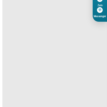
Zalo
💬
Messenger