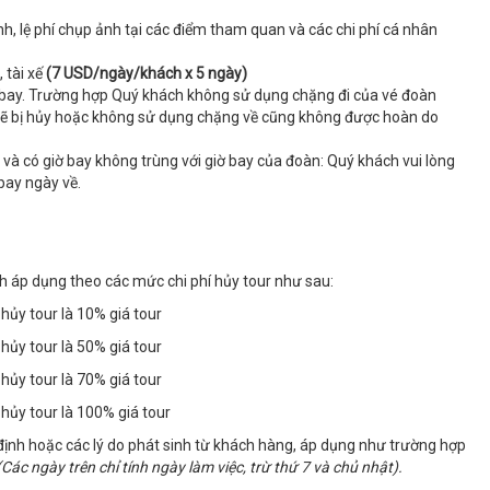
ịnh, lệ phí chụp ảnh tại các điểm tham quan và các chi phí cá nhân
 tài xế
(7 USD/ngày/khách x 5 ngày)
y bay. Trường hợp Quý khách không sử dụng chặng đi của vé đoàn
ại sẽ bị hủy hoặc không sử dụng chặng về cũng không được hoàn do
và có giờ bay không trùng với giờ bay của đoàn: Quý khách vui lòng
bay ngày về.
h áp dụng theo các mức chi phí hủy tour như sau:
 hủy tour là 10% giá tour
 hủy tour là 50% giá tour
 hủy tour là 70% giá tour
 hủy tour là 100% giá tour
định hoặc các lý do phát sinh từ khách hàng, áp dụng như trường hợp
(Các ngày trên chỉ tính ngày làm việc, trừ thứ 7 và chủ nhật).