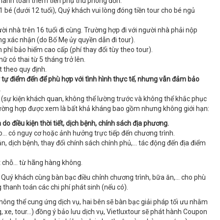
thanh toán thêm tiền phụ thu phòng đơn.
1 bé (dưới 12 tuổi), Quý khách vui lòng đóng tiền tour cho bé ngủ
i nhà trên 16 tuổi đi cùng. Trường hợp đi với người nhà phải nộp
g xác nhận (do Bố Mẹ ủy quyền dẫn đi tour).
 phí bảo hiểm cao cấp (phí thay đổi tùy theo tour).
ữ có thai từ 5 tháng trở lên.
t theo quy định.
ứ tự điểm đến để phù hợp với tình hình thực tế, nhưng vẫn đảm bảo
.
 (sự kiện khách quan, không thể lường trước và không thể khắc phục
trường hợp được xem là bất khả kháng bao gồm nhưng không giới hạn:
o điều kiện thời tiết, dịch bệnh, chính sách địa phương.
 bão… có nguy cơ hoặc ảnh hưởng trực tiếp đến chương trình.
vận, dịch bệnh, thay đổi chính sách chính phủ,… tác động đến địa điểm
ặt chỗ… từ hãng hàng không.
à Quý khách cùng bàn bạc điều chỉnh chương trình, bữa ăn,… cho phù
g thanh toán các chi phí phát sinh (nếu có).
không thể cung ứng dịch vụ, hai bên sẽ bàn bạc giải pháp tối ưu nhằm
, xe, tour…) đồng ý bảo lưu dịch vụ, Vietluxtour sẽ phát hành Coupon