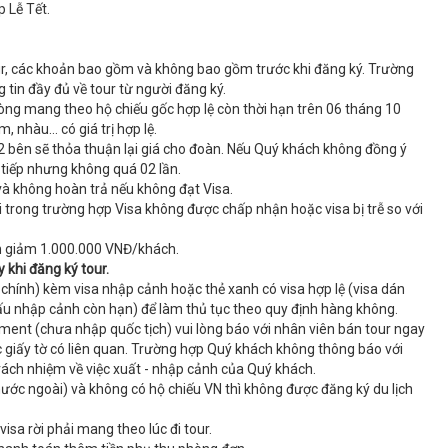
 Lễ Tết.
our, các khoản bao gồm và không bao gồm trước khi đăng ký. Trường
 tin đầy đủ về tour từ người đăng ký.
lòng mang theo hộ chiếu gốc hợp lệ còn thời hạn trên 06 tháng 10
, nhàu… có giá trị hợp lệ.
 bên sẽ thỏa thuận lại giá cho đoàn. Nếu Quý khách không đồng ý
 tiếp nhưng không quá 02 lần.
 và không hoàn trả nếu không đạt Visa.
 trong trường hợp Visa không được chấp nhận hoặc visa bị trễ so với
n giảm 1.000.000 VNĐ/khách.
khi đăng ký tour.
chính) kèm visa nhập cảnh hoặc thẻ xanh có visa hợp lệ (visa dán
dấu nhập cảnh còn hạn) để làm thủ tục theo quy định hàng không.
ent (chưa nhập quốc tịch) vui lòng báo với nhân viên bán tour ngay
 giấy tờ có liên quan. Trường hợp Quý khách không thông báo với
rách nhiệm về việc xuất - nhập cảnh của Quý khách.
nước ngoài) và không có hộ chiếu VN thì không được đăng ký du lịch
isa rời phải mang theo lúc đi tour.