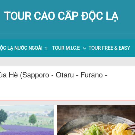
TOUR CAO CẤP ĐỘC LẠ
ĐỘC LẠ NƯỚC NGOÀI
TOUR M.I.C.E
TOUR FREE & EASY
a Hè (Sapporo - Otaru - Furano -