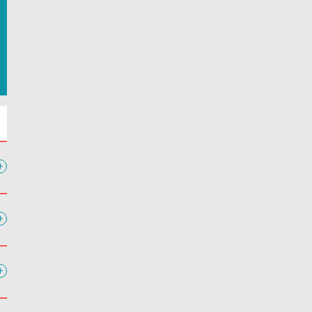
+
+
+