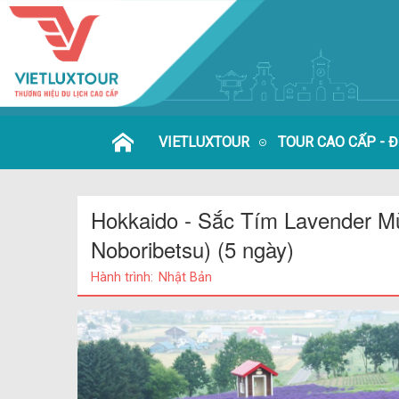
VIETLUXTOUR
TOUR CAO CẤP - 
Hokkaido - Sắc Tím Lavender Mù
Noboribetsu)
(5 ngày)
Hành trình:
Nhật Bản