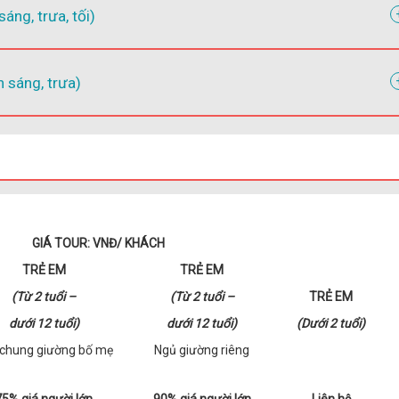
ng, trưa, tối)
sáng, trưa)
GIÁ TOUR: VNĐ/ KHÁCH
TRẺ EM
TRẺ EM
(Từ 2 tuổi –
(Từ 2 tuổi –
TRẺ EM
dưới 12 tuổi)
dưới 12 tuổi)
(Dưới 2 tuổi)
chung giường bố mẹ
Ngủ giường riêng