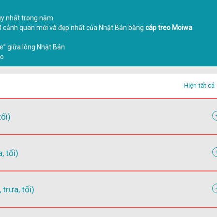
uy nhất trong năm.
3 cảnh quan mới và đẹp nhất của Nhật Bản bằng
cáp treo Moiwa
ce” giữa lòng Nhật Bản
do
Hiện tất cả
ối)
 tối)
rưa, tối)