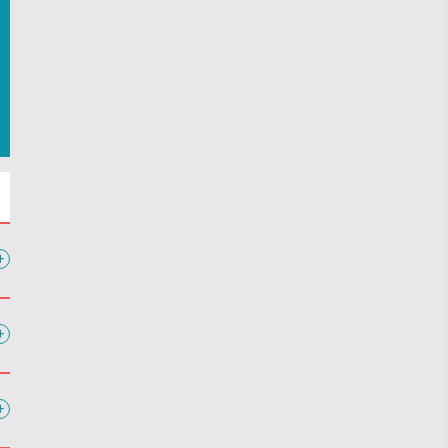
+
+
+