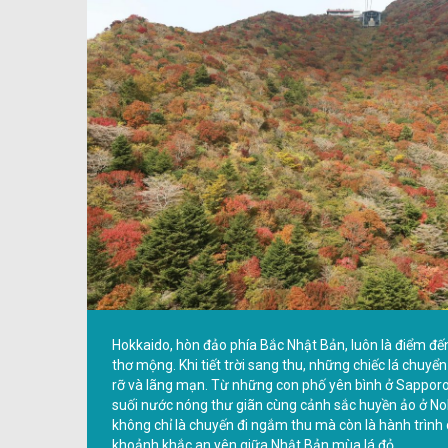
Hokkaido, hòn đảo phía Bắc Nhật Bản, luôn là điểm đến
thơ mộng. Khi tiết trời sang thu, những chiếc lá chu
rỡ và lãng mạn. Từ những con phố yên bình ở Sapporo,
suối nước nóng thư giãn cùng cảnh sắc huyền ảo ở N
không chỉ là chuyến đi ngắm thu mà còn là hành trình
khoảnh khắc an yên giữa Nhật Bản mùa lá đỏ.