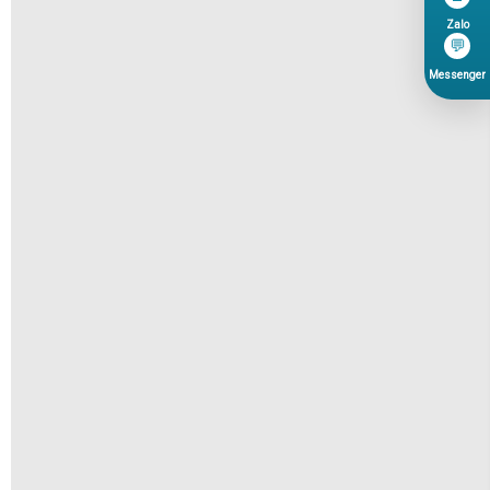
Zalo
💬
Messenger