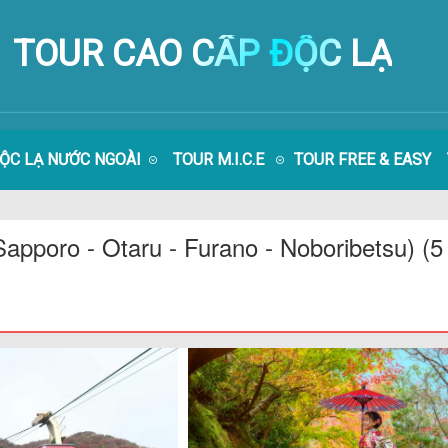
TOUR CAO CẤP ĐỘC LẠ
ĐỘC LẠ NƯỚC NGOÀI
TOUR M.I.C.E
TOUR FREE & EASY
apporo - Otaru - Furano - Noboribetsu)
(5