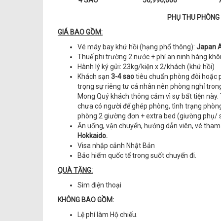
4 SAO
56,990,000
PHỤ THU PHÒNG 
GIÁ BAO GỒM:
Vé máy bay khứ hồi (hạng phổ thông):
Japan Ai
Thuế phi trường 2 nước + phí an ninh hàng kh
Hành lý ký gửi: 23kg/kiện x 2/khách (khứ hồi)
Khách sạn
3-4 sao
tiêu chuẩn phòng đôi hoặc 
trọng sự riêng tư cá nhân nên phòng nghỉ trong
Mong Quý khách thông cảm vì sự bất tiện này.
chưa có người để ghép phòng, tình trạng phòng 
phòng 2 giường đơn + extra bed (giường phụ/ 
Ăn uống, vận chuyển, hướng dẫn viên, vé tham 
Hokkaido.
Visa nhập cảnh Nhật Bản
Bảo hiểm quốc tế trong suốt chuyến đi.
QUÀ TẶNG:
Sim điện thoại
KHÔNG BAO GỒM:
Lệ phí làm Hộ chiếu.