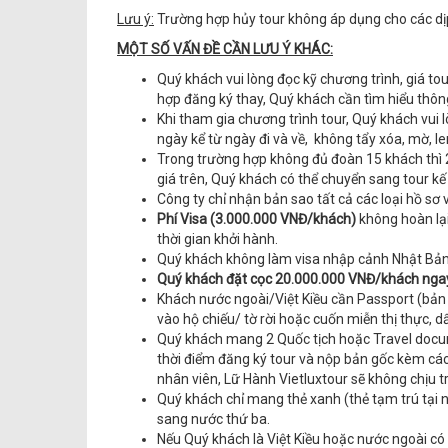
Lưu ý:
Trường hợp hủy tour không áp dụng cho các dịp
MỘT SỐ VẤN ĐỀ CẦN LƯU Ý KHÁC:
Quý khách vui lòng đọc kỹ chương trình, giá t
hợp đăng ký thay, Quý khách cần tìm hiểu thông
Khi tham gia chương trình tour, Quý khách vui 
ngày kể từ ngày đi và về, không tẩy xóa, mờ, lem
Trong trường hợp không đủ đoàn 15 khách thì 2
giá trên, Quý khách có thể chuyển sang tour kế
Công ty chỉ nhận bản sao tất cả các loại hồ sơ
Phí Visa (3.000.000 VNĐ/khách)
không hoàn lại
thời gian khởi hành.
Quý khách không làm visa nhập cảnh Nhật Bả
Quý khách đặt cọc 20.000.000 VNĐ/khách ngay 
Khách nước ngoài/Việt Kiều cần Passport (bản 
vào hộ chiếu/ tờ rời hoặc cuốn miễn thị thực, 
Quý khách mang 2 Quốc tịch hoặc Travel docum
thời điểm đăng ký tour và nộp bản gốc kèm các
nhân viên, Lữ Hành Vietluxtour sẽ không chịu t
Quý khách chỉ mang thẻ xanh (thẻ tạm trú tại 
sang nước thứ ba.
Nếu Quý khách là Việt Kiều hoặc nước ngoài có v