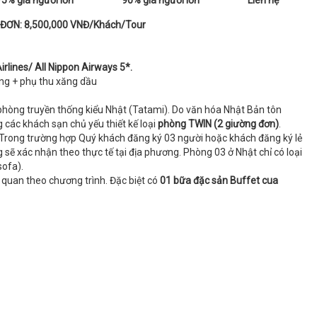
75% giá người lớn
90% giá người lớn
Liên hệ
ĐƠN: 8,500,000 VNĐ/Khách/Tour
rlines/ All Nippon Airways 5*.
ông + phụ thu xăng dầu
phòng truyền thống kiểu Nhật (Tatami). Do văn hóa Nhật Bản tôn
 các khách sạn chủ yếu thiết kế loại
phòng TWIN (2 giường đơn)
.
 Trong trường hợp Quý khách đăng ký 03 người hoặc khách đăng ký lẻ
sẽ xác nhận theo thực tế tại địa phương. Phòng 03 ở Nhật chỉ có loại
sofa).
quan theo chương trình. Đặc biệt có
01 bữa đặc sản Buffet cua