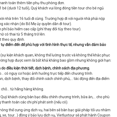
thanh toán thêm tiền phụ thu phòng đơn.
1 bé (dưới 12 tuổi), Quý khách vui lòng đóng tiền tour cho bé ngủ
i nhà trên 16 tuổi đi cùng. Trường hợp đi với người nhà phải nộp
g xác nhận (do Bố Mẹ ủy quyền dẫn đi tour).
 phí bảo hiểm cao cấp (phí thay đổi tùy theo tour).
ữ có thai từ 5 tháng trở lên.
t theo quy định.
ứ tự điểm đến để phù hợp với tình hình thực tế, nhưng vẫn đảm bảo
.
 (sự kiện khách quan, không thể lường trước và không thể khắc phục
trường hợp được xem là bất khả kháng bao gồm nhưng không giới hạn:
o điều kiện thời tiết, dịch bệnh, chính sách địa phương.
 bão… có nguy cơ hoặc ảnh hưởng trực tiếp đến chương trình.
vận, dịch bệnh, thay đổi chính sách chính phủ,… tác động đến địa điểm
ặt chỗ… từ hãng hàng không.
à Quý khách cùng bàn bạc điều chỉnh chương trình, bữa ăn,… cho phù
g thanh toán các chi phí phát sinh (nếu có).
không thể cung ứng dịch vụ, hai bên sẽ bàn bạc giải pháp tối ưu nhằm
, xe, tour…) đồng ý bảo lưu dịch vụ, Vietluxtour sẽ phát hành Coupon