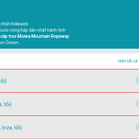
ỡ nhất Hokkaido
.nước nóng hấp dẫn nhất hành tinh
n
cáp treo Moiwa Mountain Ropeway
tắm Onsen….
Hiện tất cả
ối)
 tối)
rưa, tối)