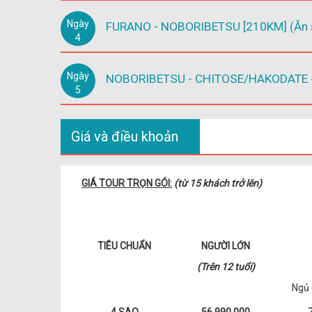
Ngày
FURANO - NOBORIBETSU [210KM] (Ăn sá
4
Ngày
NOBORIBETSU - CHITOSE/HAKODATE - 
5
Giá và điều khoản
GIÁ TOUR TRỌN GÓI:
(từ 15 khách trở lên)
TIÊU CHUẨN
NGƯỜI LỚN
(Trên 12 tuổi)
Ngủ 