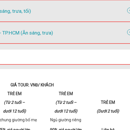
ng, trưa, tối)
TP.HCM (Ăn sáng, trưa)
GIÁ TOUR: VNĐ/ KHÁCH
TRẺ EM
TRẺ EM
(Từ 2 tuổi –
(Từ 2 tuổi –
TRẺ EM
dưới 12 tuổi)
dưới 12 tuổi)
(Dưới 2 tuổi)
chung giường bố mẹ
Ngủ giường riêng