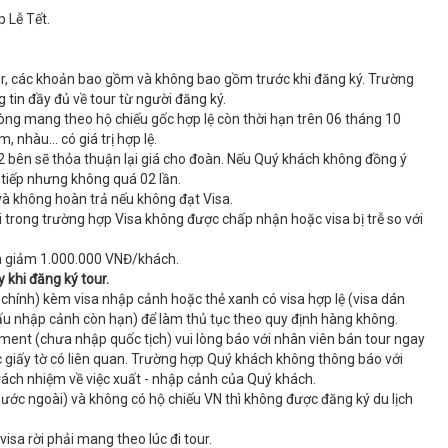
 Lễ Tết.
our, các khoản bao gồm và không bao gồm trước khi đăng ký. Trường
 tin đầy đủ về tour từ người đăng ký.
lòng mang theo hộ chiếu gốc hợp lệ còn thời hạn trên 06 tháng 10
, nhàu… có giá trị hợp lệ.
 bên sẽ thỏa thuận lại giá cho đoàn. Nếu Quý khách không đồng ý
 tiếp nhưng không quá 02 lần.
 và không hoàn trả nếu không đạt Visa.
 trong trường hợp Visa không được chấp nhận hoặc visa bị trễ so với
n giảm 1.000.000 VNĐ/khách.
khi đăng ký tour.
chính) kèm visa nhập cảnh hoặc thẻ xanh có visa hợp lệ (visa dán
dấu nhập cảnh còn hạn) để làm thủ tục theo quy định hàng không.
ent (chưa nhập quốc tịch) vui lòng báo với nhân viên bán tour ngay
 giấy tờ có liên quan. Trường hợp Quý khách không thông báo với
rách nhiệm về việc xuất - nhập cảnh của Quý khách.
nước ngoài) và không có hộ chiếu VN thì không được đăng ký du lịch
isa rời phải mang theo lúc đi tour.