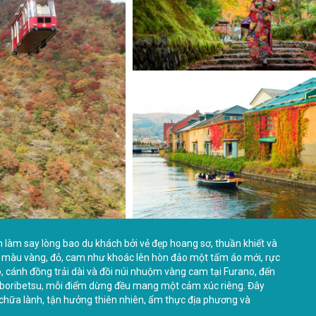
 làm say lòng bao du khách bởi vẻ đẹp hoang sơ, thuần khiết và
yển màu vàng, đỏ, cam như khoác lên hòn đảo một tấm áo mới, rực
 cánh đồng trải dài và đồi núi nhuộm vàng cam tại Furano, đến
oboribetsu, mỗi điểm dừng đều mang một cảm xúc riêng. Đây
 chữa lành, tận hưởng thiên nhiên, ẩm thực địa phương và