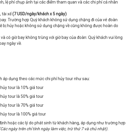
ịnh, lệ phí chụp ảnh tại các điểm tham quan và các chi phí cá nhân
 tài xế
(7 USD/ngày/khách x 5 ngày)
y bay. Trường hợp Quý khách không sử dụng chặng đi của vé đoàn
ại sẽ bị hủy hoặc không sử dụng chặng về cũng không được hoàn do
và có giờ bay không trùng với giờ bay của đoàn: Quý khách vui lòng
bay ngày về.
h áp dụng theo các mức chi phí hủy tour như sau:
 hủy tour là 10% giá tour
 hủy tour là 50% giá tour
 hủy tour là 70% giá tour
 hủy tour là 100% giá tour
định hoặc các lý do phát sinh từ khách hàng, áp dụng như trường hợp
(Các ngày trên chỉ tính ngày làm việc, trừ thứ 7 và chủ nhật).