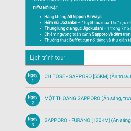
ĐIỂM NỔI BẬT:
Hàng không
All Nippon Airways
Hẻm núi Jozankei
– “Tuyệt tác mùa Thu” rực r
Thung lũng địa ngục Jigokudani
– 1 trong 7 hồ
Chiêm ngưỡng toàn cảnh
Sapporo về đêm
trê
Thưởng thức
Buffet cua
nổi tiếng và thư giãn 
Lịch trình tour
Ngày
CHITOSE - SAPPORO [55KM] (Ăn trưa, t
1
Ngày
MỘT THOÁNG SAPPORO (Ăn sáng, trưa,
2
Ngày
SAPPORO - FURANO [120KM] (Ăn sáng, t
3