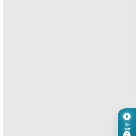
📱
Gọi
ngay
Z