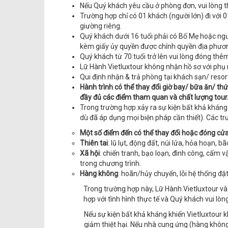
Nếu Quý khách yêu cầu ở phòng đơn, vui lòng 
Trường hợp chỉ có 01 khách (người lớn) đi với 0
giường riêng.
Quý khách dưới 16 tuổi phải có Bố Mẹ hoặc ngườ
kèm giấy ủy quyền được chính quyền địa phươn
Quý khách từ 70 tuổi trở lên vui lòng đóng thêm
Lữ Hành Vietluxtour không nhận hồ sơ với phụ n
Qui định nhận & trả phòng tại khách sạn/ resor
Hành trình có thể thay đổi giờ bay/ bữa ăn/ th
đầy đủ các điểm tham quan và chất lượng tour
Trong trường hợp xảy ra sự kiện bất khả kháng
dù đã áp dụng mọi biện pháp cần thiết). Các 
Một số điểm đến có thể thay đổi hoặc đóng cửa d
Thiên tai
: lũ lụt, động đất, núi lửa, hỏa hoạn,
Xã hội
: chiến tranh, bạo loạn, đình công, cấm 
trong chương trình.
Hàng không
: hoãn/hủy chuyến, lỗi hệ thống đ
Trong trường hợp này, Lữ Hành Vietluxtour v
hợp với tình hình thực tế và Quý khách vui lòn
Nếu sự kiện bất khả kháng khiến Vietluxtour 
giảm thiệt hại. Nếu nhà cung ứng (hàng không