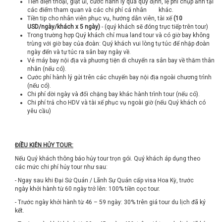
Tiền điện thoại, giặt ủi, cước hành lý quá quy định, lệ phí chụp ảnh tại
các điểm tham quan và các chi phí cá nhân khác.
Tiền tip cho nhân viên phục vụ, hướng dẫn viên, tài xế
(10
USD/ngày/khách x 5 ngày)
- (quý khách sẽ đóng trực tiếp trên tour)
Trong trường hợp Quý khách chỉ mua land tour và có giờ bay không
trùng với giờ bay của đoàn: Quý khách vui lòng tự túc để nhập đoàn
ngày đến và tự túc ra sân bay ngày về.
Vé máy bay nội địa và phương tiện di chuyển ra sân bay về thăm thân
nhân (nếu có).
Cước phí hành lý gửi trên các chuyến bay nội địa ngoài chương trình
(nếu có).
Chi phí dời ngày và đổi chặng bay khác hành trình tour (nếu có).
Chi phí trả cho HDV và tài xế phục vụ ngoài giờ (nếu Quý khách có
yêu cầu)
ĐIỀU KIỆN HỦY TOUR:
Nếu Quý khách thông báo hủy tour trọn gói. Quý khách áp dụng theo
các mức chi phí hủy tour như sau:
- Ngay sau khi Đại Sứ Quán / Lãnh Sự Quán cấp visa Hoa Kỳ, trước
ngày khởi hành từ 60 ngày trở lên: 100% tiền cọc tour.
- Trước ngày khởi hành từ 46 – 59 ngày: 30% trên giá tour du lịch đã ký
kết.