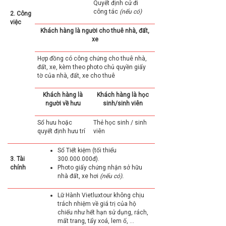
Quyết định cử đi
công tác
(nếu có)
2.
Công
việc
Khách hàng là người cho thuê nhà, đất,
xe
Hợp đồng có công chứng cho thuê nhà,
đất, xe, kèm theo photo chủ quyền giấy
tờ của nhà, đất, xe cho thuê
Khách hàng là
Khách hàng là học
người về hưu
sinh/sinh viên
Sổ hưu hoặc
Thẻ học sinh / sinh
quyết định hưu trí
viên
Sổ Tiết kiệm (tối thiểu
3.
Tài
300.000.000đ).
chính
Photo giấy chứng nhận sở hữu
nhà đất, xe hơi
(nếu có).
Lữ Hành Vietluxtour không chịu
trách nhiệm về giá trị của hộ
chiếu như hết hạn sử dụng, rách,
mất trang, tẩy xoá, lem ố, …