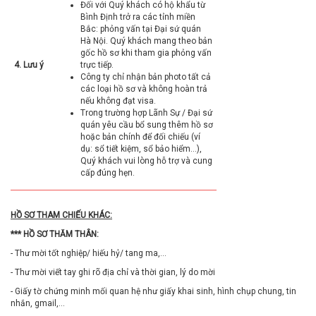
Đối với Quý khách có hộ khẩu từ
Bình Định trở ra các tỉnh miền
Bắc: phỏng vấn tại Đại sứ quán
Hà Nội. Quý khách mang theo bản
gốc hồ sơ khi tham gia phỏng vấn
4. Lưu ý
trực tiếp.
Công ty chỉ nhận bản photo tất cả
các loại hồ sơ và không hoàn trả
nếu không đạt visa.
Trong trường hợp Lãnh Sự / Đại sứ
quán yêu cầu bổ sung thêm hồ sơ
hoặc bản chính để đối chiếu (ví
dụ: sổ tiết kiệm, sổ bảo hiểm…),
Quý khách vui lòng hỗ trợ và cung
cấp đúng hẹn.
HỒ SƠ THAM CHIẾU KHÁC:
*** HỒ SƠ THĂM THÂN:
- Thư mời tốt nghiệp/ hiếu hỷ/ tang ma,...
- Thư mời viết tay ghi rõ địa chỉ và thời gian, lý do mời
- Giấy tờ chứng minh mối quan hệ như giấy khai sinh, hình chụp chung, tin
nhắn, gmail,...