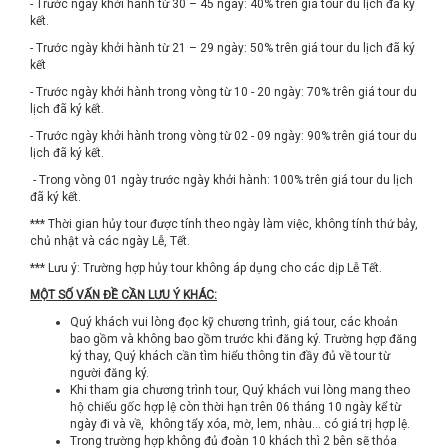
- Trước ngày khởi hành từ 30 – 45 ngày: 40% trên giá tour du lịch đã ký
kết.
- Trước ngày khởi hành từ 21 – 29 ngày: 50% trên giá tour du lịch đã ký
kết
- Trước ngày khởi hành trong vòng từ 10 - 20 ngày: 70% trên giá tour du
lịch đã ký kết.
- Trước ngày khởi hành trong vòng từ 02 - 09 ngày: 90% trên giá tour du
lịch đã ký kết.
- Trong vòng 01 ngày trước ngày khởi hành: 100% trên giá tour du lịch
đã ký kết.
*** Thời gian hủy tour được tính theo ngày làm việc, không tính thứ bảy,
chủ nhật và các ngày Lễ, Tết.
*** Lưu ý: Trường hợp hủy tour không áp dụng cho các dịp Lễ Tết.
MỘT SỐ VẤN ĐỀ CẦN LƯU Ý KHÁC:
Quý khách vui lòng đọc kỹ chương trình, giá tour, các khoản
bao gồm và không bao gồm trước khi đăng ký. Trường hợp đăng
ký thay, Quý khách cần tìm hiểu thông tin đầy đủ về tour từ
người đăng ký.
Khi tham gia chương trình tour, Quý khách vui lòng mang theo
hộ chiếu gốc hợp lệ còn thời hạn trên 06 tháng 10 ngày kể từ
ngày đi và về, không tẩy xóa, mờ, lem, nhàu… có giá trị hợp lệ.
Trong trường hợp không đủ đoàn 10 khách thì 2 bên sẽ thỏa