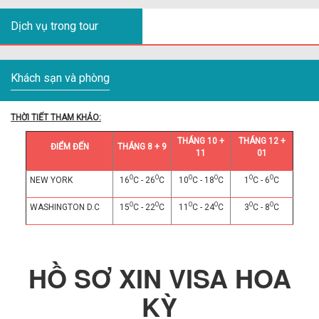
Dịch vụ trong tour
Khách sạn và phòng
THỜI TIẾT THAM KHẢO:
THÁNG 10 +
THÁNG 12 +
ĐIỂM ĐẾN
THÁNG 8 + 9
11
01
O
O
O
O
O
O
NEW YORK
16
C - 26
C
10
C - 18
C
1
C - 6
C
O
O
O
O
O
O
WASHINGTON D.C
15
C - 22
C
11
C - 24
C
3
C - 8
C
HỒ SƠ XIN VISA HOA
KỲ