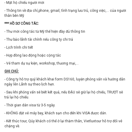
- Mặt hộ chiếu người mời
- Thông tin về địa chỉ,phone, gmail, tình trạng lưu trú, công việc,... của người
thân bên Mỹ
*** HỒ SƠ CÔNG TÁC:
- Thư mời công tác từ Mỹ thể hiện đầy đủ thông tin
- Thư bảo lãnh tài chính nếu công ty chi trả
- Lịch trình chi tiết
- Hợp đồng lao động hoặc cộng tác
- Vé tham dự sự kiện, workshop, thương mại,...
GHI CHÚ:
- Công ty hỗ trợ quý khách khai form DS160, luyện phỏng vấn và hướng dẫn
ngày lên Lãnh sự theo lịch hẹn.
- Sau khi phỏng vấn sẽ biết kết quả, nếu ĐẬU sẽ giữ lại hộ chiếu, TRƯỢT sẽ
trả lại hộ chiếu.
- Thời gian dán visa từ 3-5 ngày.
- KHÔNG đặt vé máy bay, khách sạn cho đến khi VISA được dán.
- Kết thúc tour, Qúy khách có thể ở lại thăm thân, Vietluxtour hỗ trợ đổi vé
chặng về.