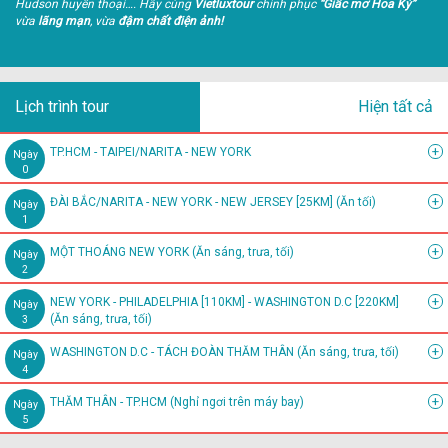
Hudson huyền thoại…. Hãy cùng
Vietluxtour
chinh phục
“Giấc mơ Hoa Kỳ”
vừa
lãng mạn
, vừa
đậm chất điện ảnh!
Lịch trình tour
Hiện tất cả
+
TP.HCM - TAIPEI/NARITA - NEW YORK
Ngày
0
+
ĐÀI BẮC/NARITA - NEW YORK - NEW JERSEY [25KM] (Ăn tối)
Ngày
1
+
MỘT THOÁNG NEW YORK (Ăn sáng, trưa, tối)
Ngày
2
+
NEW YORK - PHILADELPHIA [110KM] - WASHINGTON D.C [220KM]
Ngày
(Ăn sáng, trưa, tối)
3
+
WASHINGTON D.C - TÁCH ĐOÀN THĂM THÂN (Ăn sáng, trưa, tối)
Ngày
4
+
THĂM THÂN - TP.HCM (Nghỉ ngơi trên máy bay)
Ngày
5