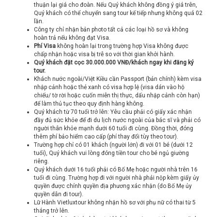
thuận lại giá cho đoàn. Nếu Quý khách không đồng ý giá trên,
Quý khách có thể chuyển sang tour kế tiếp nhưng không quá 02
lần.
Công ty chỉ nhận bản photo tất cả các loại hồ sơ và không
hoàn trả nếu không đạt Visa.
Phí Visa
không hoàn lại trong trường hợp Visa không được
chấp nhận hoặc visa bị trễ so với thời gian khởi hành.
Quý khách đặt cọc 30.000.000 VNĐ/khách ngay khi đăng ký
tour.
Khách nước ngoài/Việt Kiều cần Passport (bản chính) kèm visa
nhập cảnh hoặc thẻ xanh có visa hợp lệ (visa dán vào hộ
chiếu/ tờ rời hoặc cuốn miễn thị thực, dấu nhập cảnh còn hạn)
để làm thủ tục theo quy định hàng không.
Quý khách từ 70 tuổi trở lên: Yêu cầu phải có giấy xác nhận
đầy đủ sức khỏe để đi du lịch nước ngoài của bác sĩ và phải có
người thân khỏe mạnh dưới 60 tuổi đi cùng. Đồng thời, đóng
thêm phí bảo hiểm cao cấp (phí thay đổi tùy theo tour).
Trường hợp chỉ có 01 khách (người lớn) đi với 01 bé (dưới 12
tuổi), Quý khách vui lòng đóng tiền tour cho bé ngủ giường
riêng.
Quý khách dưới 16 tuổi phải có Bố Mẹ hoặc người nhà trên 16
tuổi đi cùng. Trường hợp đi với người nhà phải nộp kèm giấy ủy
quyền được chính quyền địa phương xác nhận (do Bố Mẹ ủy
quyền dẫn đi tour).
Lữ Hành Vietluxtour không nhận hồ sơ với phụ nữ có thai từ 5
tháng trở lên.