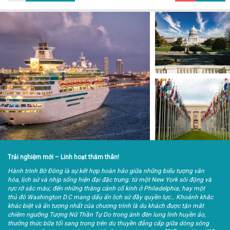
Trải nghiệm mới – Linh hoạt thăm thân!
Hành trình Bờ Đông là sự kết hợp hoàn hảo giữa những biểu tượng văn
hóa, lịch sử và nhịp sống hiện đại đặc trưng: từ một New York sôi động và
rực rỡ sắc màu; đến những thắng cảnh cổ kính ở Philadelphia; hay một
thủ đô Washington D.C mang dấu ấn lịch sử đầy quyền lực… Khoảnh khắc
khác biệt và ấn tượng nhất của chương trình là du khách được tận mắt
chiêm ngưỡng Tượng Nữ Thần Tự Do trong ánh đèn lung linh huyền ảo,
thưởng thức bữa tối sang trọng trên du thuyền đẳng cấp giữa dòng sông