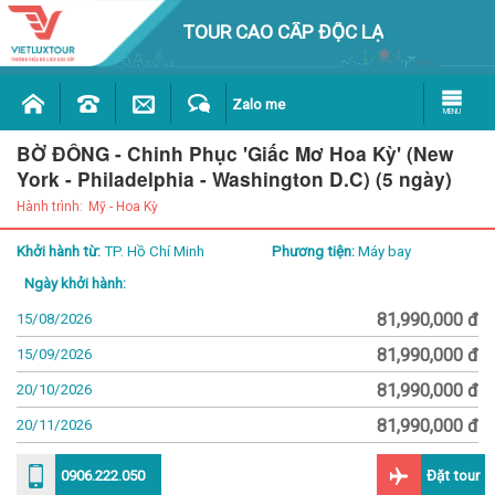
TOUR CAO CẤP ĐỘC LẠ
Zalo me
MENU
BỜ ĐÔNG - Chinh Phục 'Giấc Mơ Hoa Kỳ' (New
York - Philadelphia - Washington D.C)
(5 ngày)
Hành trình:
Mỹ - Hoa Kỳ
Khởi hành từ:
TP. Hồ Chí Minh
Phương tiện:
Máy bay
Ngày khởi hành:
81,990,000
15/08/2026
81,990,000
15/09/2026
81,990,000
20/10/2026
81,990,000
20/11/2026
0906.222.050
Đặt tour