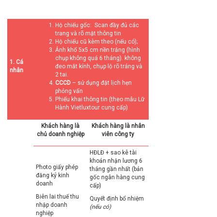
Hộ chiếu gốc: Scan đầy đủ các
trang và rõ mặt thông tin
Hộ chiếu cũ kèm theo (nếu có);
Ảnh khổ 5x5 cm nền trắng (hình
chụp không quá 6 tháng). không
1. Cá
đeo mắt kính, chụp lộ rõ tráng và
nhân
2 tai.
CCCD
– sử dụng đặt lịch hẹn
phỏng vấn
Phiếu khai thông tin (theo mẫu Lữ
Hành Vietluxtour cung cấp)
Khách hàng là
Khách hàng là nhân
chủ doanh nghiệp
viên công ty
HĐLĐ + sao kê tài
khoản nhận lương 6
Photo giấy phép
tháng gần nhất (bản
đăng ký kinh
gốc ngân hàng cung
doanh
cấp)
Biên lai thuế thu
Quyết định bổ nhiệm
nhập doanh
(nếu có)
nghiệp