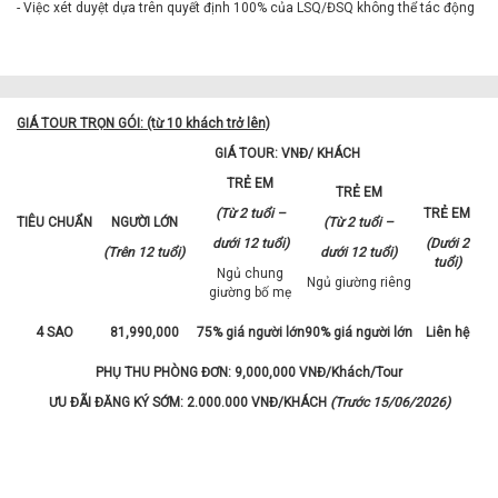
- Việc xét duyệt dựa trên quyết định 100% của LSQ/ĐSQ không thể tác động
GIÁ TOUR TRỌN GÓI: (từ 10 khách trở lên)
GIÁ TOUR: VNĐ/ KHÁCH
TRẺ EM
TRẺ EM
(Từ 2 tuổi –
TRẺ EM
TIÊU CHUẨN
NGƯỜI LỚN
(Từ 2 tuổi –
dưới 12 tuổi)
(Dưới 2
(Trên 12 tuổi)
dưới 12 tuổi)
tuổi)
Ngủ chung
Ngủ giường riêng
giường bố mẹ
4 SAO
81,990,000
75% giá người lớn
90% giá người lớn
Liên hệ
PHỤ THU PHÒNG ĐƠN: 9,000,000 VNĐ/Khách/Tour
ƯU ĐÃI ĐĂNG KÝ SỚM: 2.000.000 VNĐ/KHÁCH
(Trước 15/06/2026)