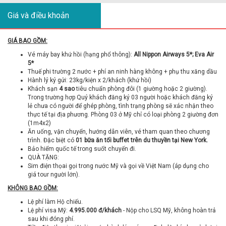
Giá và điều khoản
GIÁ BAO GỒM:
Vé máy bay khứ hồi (hạng phổ thông):
All Nippon Airways 5*; Eva Air
5*
Thuế phi trường 2 nước + phí an ninh hàng không + phụ thu xăng dầu
Hành lý ký gửi: 23kg/kiện x 2/khách (khứ hồi)
Khách sạn
4 sao
tiêu chuẩn phòng đôi (1 giường hoặc 2 giường).
Trong trường hợp Quý khách đăng ký 03 người hoặc khách đăng ký
lẻ chưa có người để ghép phòng, tình trạng phòng sẽ xác nhận theo
thực tế tại địa phương. Phòng 03 ở Mỹ chỉ có loại phòng 2 giường đơn
(1m4x2)
Ăn uống, vận chuyển, hướng dẫn viên, vé tham quan theo chương
trình. Đặc biệt có
01 bữa ăn tối buffet trên du thuyền tại New York.
Bảo hiểm quốc tế trong suốt chuyến đi.
QUÀ TẶNG:
Sim điện thọai gọi trong nước Mỹ và gọi về Việt Nam (áp dụng cho
giá tour người lớn).
KHÔNG BAO GỒM:
Lệ phí làm Hộ chiếu.
Lệ phí visa Mỹ:
4.995.000 đ/khách
- Nộp cho LSQ Mỹ, không hoàn trả
sau khi đóng phí.