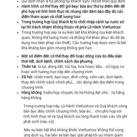
Qui định nhận & trả phòng tại khách sạn/ resort theo quy định.
Hành trình có thể thay đổi giờ bay/ bữa ăn/ thứ tự điểm đến để
phù hợp với tình hình thực tế, nhưng vẫn đảm bảo đầy đủ các
điểm tham quan và chất lượng tour.
Trong trường hợp Quý khách bị từ chối nhập cảnh tại nước sở
tại thì trách nhiệm không thuộc về phía Lữ Hành Vietluxtour.
Trong trường hợp xảy ra sự kiện bất khả kháng (sự kiện khách
quan, không thể lường trước và không thể khắc phục dù đã áp
dụng mọi biện pháp cần thiết). Các trường hợp được xem là bất
khả kháng bao gồm nhưng không giới hạn:
Một số điểm đến có thể thay đổi hoặc đóng cửa do điều kiện
thời tiết, dịch bệnh, chính sách địa phương.
Thiên tai
: lũ lụt, động đất, núi lửa, hỏa hoạn, bão… có nguy cơ
hoặc ảnh hưởng trực tiếp đến chương trình.
Xã hội
: chiến tranh, bạo loạn, đình công, cấm vận, dịch bệnh,
thay đổi chính sách chính phủ,… tác động đến địa điểm trong
chương trình.
Hàng không
: hoãn/hủy chuyến, lỗi hệ thống đặt chỗ… từ hãng
hàng không.
Trong trường hợp này, Lữ Hành Vietluxtour và Quý khách cùng
bàn bạc điều chỉnh chương trình, bữa ăn,… cho phù hợp với
tình hình thực tế và Quý khách vui lòng thanh toán các chi phí
phát sinh (nếu có).
Nếu sự kiện bất khả kháng khiến Vietluxtour không thể cung
ứng dịch vụ, hai bên sẽ bàn bạc giải pháp tối ưu nhằm giảm