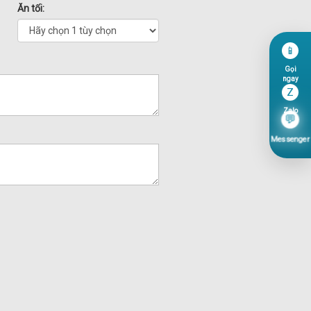
Ăn tối:
📱
Gọi
ngay
Z
Zalo
💬
Messenger