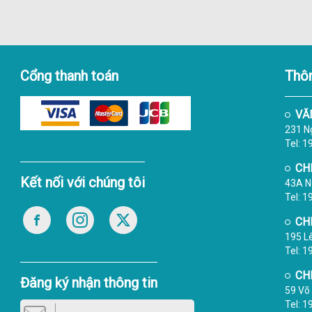
Cổng thanh toán
Thôn
VĂ
231 Ng
Tel: 
CH
Kết nối với chúng tôi
43A N
Tel: 
CH
195 L
Tel: 
CH
Đăng ký nhận thông tin
59 Võ 
Tel: 