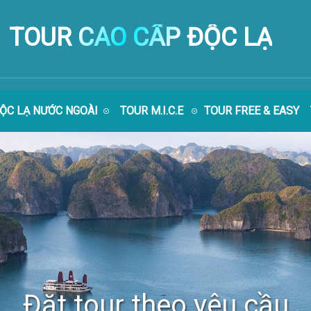
TOUR CAO CẤP ĐỘC LẠ
ĐỘC LẠ NƯỚC NGOÀI
TOUR M.I.C.E
TOUR FREE & EASY
Đặt tour theo yêu cầu