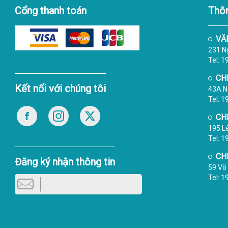
Cổng thanh toán
Thôn
VĂ
231 Ng
Tel: 
CH
Kết nối với chúng tôi
43A N
Tel: 
CH
195 L
Tel: 
CH
Đăng ký nhận thông tin
59 Võ 
Tel: 