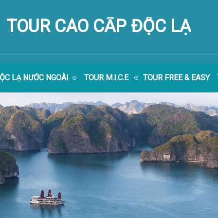
TOUR CAO CẤP ĐỘC LẠ
ĐỘC LẠ NƯỚC NGOÀI
TOUR M.I.C.E
TOUR FREE & EASY