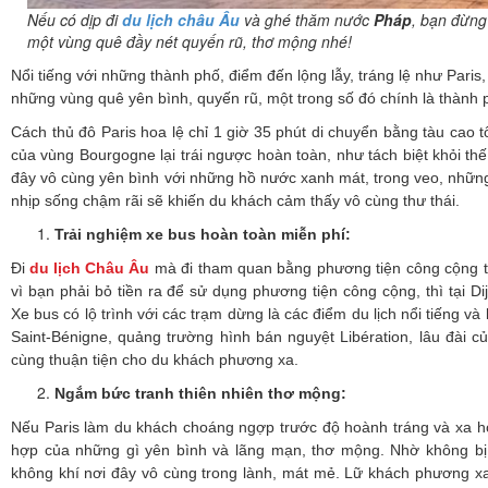
Nếu có dịp đi
du lịch châu Âu
và ghé thăm nước
Pháp
, bạn đừn
một vùng quê đầy nét quyến rũ, thơ mộng nhé!
Nổi tiếng với những thành phố, điểm đến lộng lẫy, tráng lệ như Pari
những vùng quê yên bình, quyến rũ, một trong số đó chính là thành 
Cách thủ đô Paris hoa lệ chỉ 1 giờ 35 phút di chuyển bằng tàu cao t
của vùng Bourgogne lại trái ngược hoàn toàn, như tách biệt khỏi thế 
đây vô cùng yên bình với những hồ nước xanh mát, trong veo, những
nhịp sống chậm rãi sẽ khiến du khách cảm thấy vô cùng thư thái.
Trải nghiệm xe bus hoàn toàn miễn phí:
Đi
du lịch Châu Âu
mà đi tham quan bằng phương tiện công cộng t
vì bạn phải bỏ tiền ra để sử dụng phương tiện công cộng, thì tại Di
Xe bus có lộ trình với các trạm dừng là các điểm du lịch nổi tiếng và l
Saint-Bénigne, quảng trường hình bán nguyệt Libération, lâu đài c
cùng thuận tiện cho du khách phương xa.
Ngắm bức tranh thiên nhiên thơ mộng:
Nếu Paris làm du khách choáng ngợp trước độ hoành tráng và xa h
hợp của những gì yên bình và lãng mạn, thơ mộng. Nhờ không bị 
không khí nơi đây vô cùng trong lành, mát mẻ. Lữ khách phương 