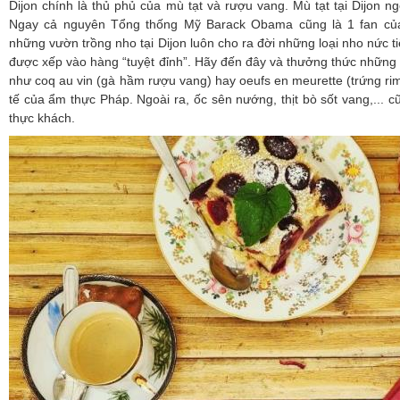
Dijon chính là thủ phủ của mù tạt và rượu vang. Mù tạt tại Dijon n
Ngay cả nguyên Tổng thống Mỹ Barack Obama cũng là 1 fan của 
những vườn trồng nho tại Dijon luôn cho ra đời những loại nho nức t
được xếp vào hàng “tuyệt đỉnh”. Hãy đến đây và thưởng thức những
như coq au vin (gà hầm rượu vang) hay oeufs en meurette (trứng rim
tế của ẩm thực Pháp. Ngoài ra, ốc sên nướng, thịt bò sốt vang,...
thực khách.