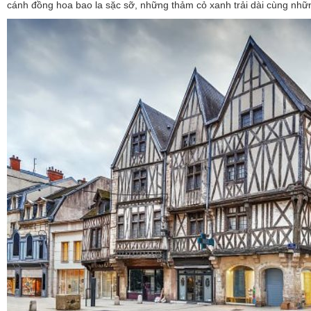
cánh đồng hoa bao la sặc sỡ, những thảm cỏ xanh trải dài cùng nhữn