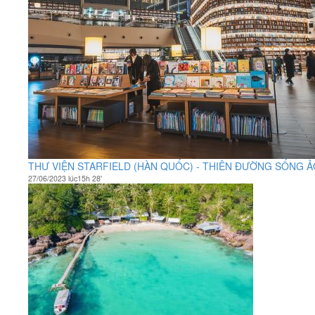
THƯ VIỆN STARFIELD (HÀN QUỐC) - THIÊN ĐƯỜNG SỐNG 
27/06/2023 lúc15h 28'