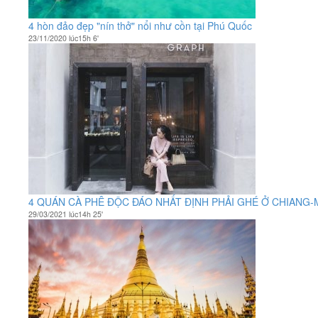
4 hòn đảo đẹp "nín thở" nổi như cồn tại Phú Quốc
23/11/2020 lúc15h 6'
4 QUÁN CÀ PHÊ ĐỘC ĐÁO NHẤT ĐỊNH PHẢI GHÉ Ở CHIANG-
29/03/2021 lúc14h 25'