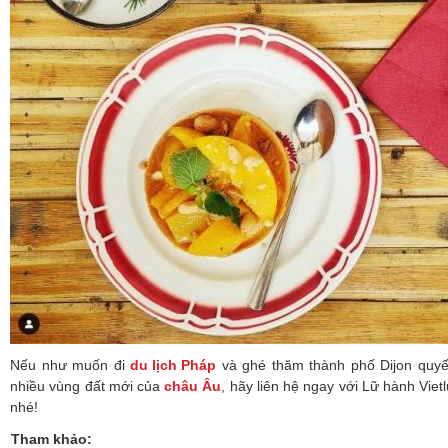
Nếu như muốn đi
du lịch Pháp
và ghé thăm thành phố Dijon quy
nhiều vùng đất mới của
châu Âu
, hãy liên hệ ngay với Lữ hành Viet
nhé!
Tham khảo: