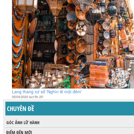
Lang thang xứ sở 'Nghìn lẻ một đêm'
05/04/2020 lúc15h 20'
CHUYÊN ĐỀ
GÓC ẢNH LỮ HÀNH
ĐIỂM ĐẾN MỚI