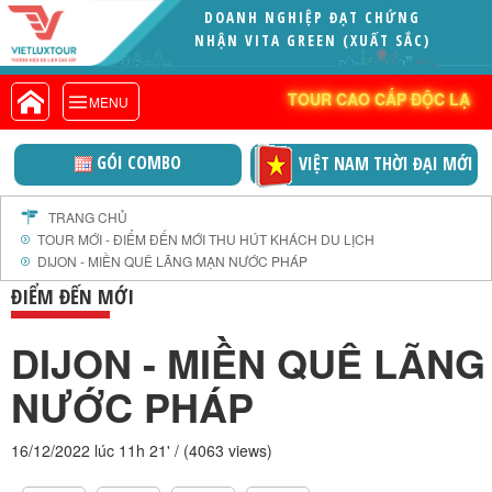
DOANH NGHIỆP ĐẠT CHỨNG
VIETLUXTOUR.COM
NHẬN VITA GREEN (XUẤT SẮC)
TOUR CAO CẤP ĐỘC LẠ
TOUR CAO CẤP ĐỘC LẠ
MENU
TOUR TRONG NƯỚC
TOUR NƯỚC NGOÀI
GÓI COMBO
VIỆT NAM THỜI ĐẠI MỚI
TOUR KHỞI HÀNH TỪ HÀ NỘI
TOUR KHỞI HÀNH TỪ ĐÀ NẴNG
TRANG CHỦ
TOUR MỚI - ĐIỂM ĐẾN MỚI THU HÚT KHÁCH DU LỊCH
TOUR KHỞI HÀNH TỪ CẦN THƠ
DIJON - MIỀN QUÊ LÃNG MẠN NƯỚC PHÁP
TOUR ĐOÀN - M.I.C.E
ĐIỂM ĐẾN MỚI
TOUR COMBO
DIJON - MIỀN QUÊ LÃN
DỊCH VỤ
GIỚI THIỆU
NƯỚC PHÁP
HỒ SƠ NĂNG LỰC
PROFILE EN
16/12/2022 lúc 11h 21' / (4063 views)
THƯ KHEN VIETLUXTOUR