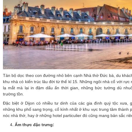
Tản bộ dọc theo con đường nhỏ bên cạnh Nhà thờ Đức bà, du khá
khu nhà có kiến trúc lâu đời từ thế kỉ 15. Những ngôi nhà cổ với rự
lạ mắt mà lại in đậm dấu ấn thời gian, những bức tường dù n
trường tồn.
Đặc biệt ở Dijon có nhiều tư dinh của các gia đình quý tộc xưa, gọi
những khu phố sang trọng, cổ kính nhất ở khu vực trung tâm thành ph
nóc nhà thờ, hay ở những hotel particulier đó cũng mang bản sắc riê
Ẩm thực đặc trưng: