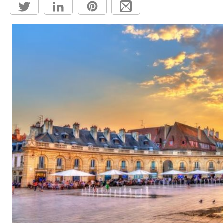
HỘP THƯ GÓP Ý
PROFILE HƯỚNG DẪN VIÊN
TUYỂN DỤNG
LIÊN HỆ