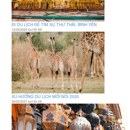
ĐI DU LỊCH ĐỂ TÌM SỰ THƯ THÁI, BÌNH YÊN
12/03/2020 lúc10h 59'
XU HƯỚNG DU LỊCH MỚI NỔI 2020
29/03/2021 lúc14h 24'