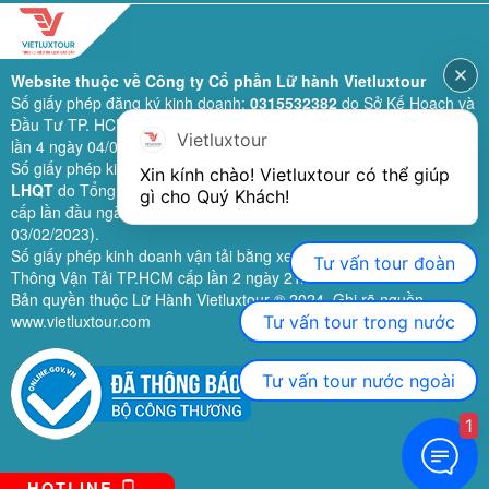
Website thuộc về Công ty Cổ phần Lữ hành Vietluxtour
Số giấy phép đăng ký kinh doanh:
0315532382
do Sở Kế Hoạch và
Đầu Tư TP. HCM cấp lần đầu ngày 28/02/2019 (sửa đổi bổ sung
Vietluxtour
lần 4 ngày 04/06/2024).
Số giấy phép kinh doanh lữ hành quốc tế:
79-1111/2019/TCDL-GP
Xin kính chào! Vietluxtour có thể giúp 
LHQT
do Tổng Cục Du Lịch (nay là Cục Du lịch quốc gia Việt Nam)
gì cho Quý Khách!
cấp lần đầu ngày 26/09/2019 (sửa đổi, bổ sung lần 3 ngày
03/02/2023).
Số giấy phép kinh doanh vận tải bằng xe ô tô:
11924
do Sở Giao
Tư vấn tour đoàn
Thông Vận Tải TP.HCM cấp lần 2 ngày 21/02/2023.
Bản quyền thuộc Lữ Hành Vietluxtour ® 2024. Ghi rõ nguồn
www.vietluxtour.com
Tư vấn tour trong nước
Tư vấn tour nước ngoài
1
HOTLINE