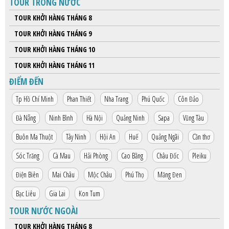
TOUR TRONG NƯỚC
HỘP THƯ GÓP Ý
TOUR KHỞI HÀNG THÁNG 8
PROFILE HƯỚNG DẪN VIÊN
TOUR KHỞI HÀNG THÁNG 9
TUYỂN DỤNG
TOUR KHỞI HÀNG THÁNG 10
LIÊN HỆ
TOUR KHỞI HÀNG THÁNG 11
ĐIỂM ĐẾN
Tp Hồ Chí Minh
Phan Thiết
Nha Trang
Phú Quốc
Côn Đảo
Đà Nẵng
Ninh Bình
Hà Nội
Quảng Ninh
Sapa
Vũng Tàu
Buôn Ma Thuột
Tây Ninh
Hội An
Huế
Quảng Ngãi
Cần thơ
Sóc Trăng
Cà Mau
Hải Phòng
Cao Bằng
Châu Đốc
Pleiku
Điện Biên
Mai Châu
Mộc Châu
Phú Thọ
Măng Đen
Bạc Liêu
Gia Lai
Kon Tum
TOUR NƯỚC NGOÀI
TOUR KHỞI HÀNG THÁNG 8