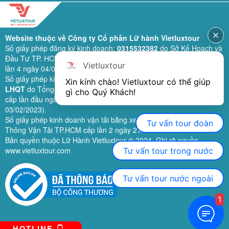
Website thuộc về Công ty Cổ phần Lữ hành Vietluxtour
Số giấy phép đăng ký kinh doanh:
0315532382
do Sở Kế Hoạch và
Đầu Tư TP. HCM cấp lần đầu ngày 28/02/2019 (sửa đổi bổ sung
Vietluxtour
lần 4 ngày 04/06/2024).
Số giấy phép kinh doanh lữ hành quốc tế:
79-1111/2019/TCDL-GP
Xin kính chào! Vietluxtour có thể giúp 
LHQT
do Tổng Cục Du Lịch (nay là Cục Du lịch quốc gia Việt Nam)
gì cho Quý Khách!
cấp lần đầu ngày 26/09/2019 (sửa đổi, bổ sung lần 3 ngày
03/02/2023).
Số giấy phép kinh doanh vận tải bằng xe ô tô:
11924
do Sở Giao
Tư vấn tour đoàn
Thông Vận Tải TP.HCM cấp lần 2 ngày 21/02/2023.
Bản quyền thuộc Lữ Hành Vietluxtour ® 2024. Ghi rõ nguồn
www.vietluxtour.com
Tư vấn tour trong nước
Tư vấn tour nước ngoài
1
HOTLINE