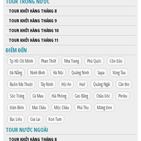
TOUR TRONG NƯỚC
HỘP THƯ GÓP Ý
TOUR KHỞI HÀNG THÁNG 8
PROFILE HƯỚNG DẪN VIÊN
TOUR KHỞI HÀNG THÁNG 9
TUYỂN DỤNG
TOUR KHỞI HÀNG THÁNG 10
LIÊN HỆ
TOUR KHỞI HÀNG THÁNG 11
ĐIỂM ĐẾN
Tp Hồ Chí Minh
Phan Thiết
Nha Trang
Phú Quốc
Côn Đảo
Đà Nẵng
Ninh Bình
Hà Nội
Quảng Ninh
Sapa
Vũng Tàu
Buôn Ma Thuột
Tây Ninh
Hội An
Huế
Quảng Ngãi
Cần thơ
Sóc Trăng
Cà Mau
Hải Phòng
Cao Bằng
Châu Đốc
Pleiku
Điện Biên
Mai Châu
Mộc Châu
Phú Thọ
Măng Đen
Bạc Liêu
Gia Lai
Kon Tum
TOUR NƯỚC NGOÀI
TOUR KHỞI HÀNG THÁNG 8