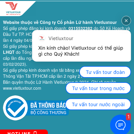
Website thuộc về Công ty Cổ phần Lữ hành Vietluxtour
Số giấy phép đăng ký kinh doanh:
0315532382
do Sở Kế Hoạch và
Đầu Tư TP. HCM cấp lần đầu ngày 28/02/2019 (sửa đổi bổ sung
Vietluxtour
lần 4 ngày 04/06/2024).
Số giấy phép kinh doanh lữ hành quốc tế:
79-1111/2019/TCDL-GP
Xin kính chào! Vietluxtour có thể giúp 
LHQT
do Tổng Cục Du Lịch (nay là Cục Du lịch quốc gia Việt Nam)
gì cho Quý Khách!
cấp lần đầu ngày 26/09/2019 (sửa đổi, bổ sung lần 3 ngày
03/02/2023).
Số giấy phép kinh doanh vận tải bằng xe ô tô:
11924
do Sở Giao
Tư vấn tour đoàn
Thông Vận Tải TP.HCM cấp lần 2 ngày 21/02/2023.
Bản quyền thuộc Lữ Hành Vietluxtour ® 2024. Ghi rõ nguồn
www.vietluxtour.com
Tư vấn tour trong nước
Tư vấn tour nước ngoài
1
HOTLINE