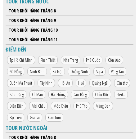
TOUR TRONG NƯỚC
HỘP THƯ GÓP Ý
TOUR KHỞI HÀNG THÁNG 8
PROFILE HƯỚNG DẪN VIÊN
TOUR KHỞI HÀNG THÁNG 9
TUYỂN DỤNG
TOUR KHỞI HÀNG THÁNG 10
LIÊN HỆ
TOUR KHỞI HÀNG THÁNG 11
ĐIỂM ĐẾN
Tp Hồ Chí Minh
Phan Thiết
Nha Trang
Phú Quốc
Côn Đảo
Đà Nẵng
Ninh Bình
Hà Nội
Quảng Ninh
Sapa
Vũng Tàu
Buôn Ma Thuột
Tây Ninh
Hội An
Huế
Quảng Ngãi
Cần thơ
Sóc Trăng
Cà Mau
Hải Phòng
Cao Bằng
Châu Đốc
Pleiku
Điện Biên
Mai Châu
Mộc Châu
Phú Thọ
Măng Đen
Bạc Liêu
Gia Lai
Kon Tum
TOUR NƯỚC NGOÀI
TOUR KHỞI HÀNG THÁNG 8