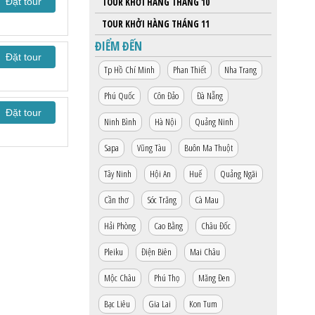
Đặt tour
TOUR KHỞI HÀNG THÁNG 10
TOUR KHỞI HÀNG THÁNG 11
ĐIỂM ĐẾN
Đặt tour
Tp Hồ Chí Minh
Phan Thiết
Nha Trang
Phú Quốc
Côn Đảo
Đà Nẵng
Đặt tour
Ninh Bình
Hà Nội
Quảng Ninh
Sapa
Vũng Tàu
Buôn Ma Thuột
Tây Ninh
Hội An
Huế
Quảng Ngãi
Cần thơ
Sóc Trăng
Cà Mau
Hải Phòng
Cao Bằng
Châu Đốc
Pleiku
Điện Biên
Mai Châu
Mộc Châu
Phú Thọ
Măng Đen
Bạc Liêu
Gia Lai
Kon Tum