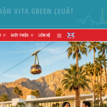
UR CAO CẤP ĐỘC LẠ
Ụ
GIỚI THIỆU
LIÊN HỆ