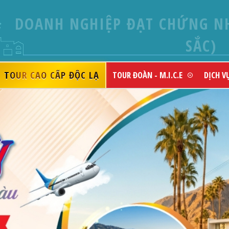
VIETLUXTOUR - CHUYÊN TO
TOUR CAO CẤP ĐỘC LẠ
TOUR ĐOÀN - M.I.C.E
DỊCH V