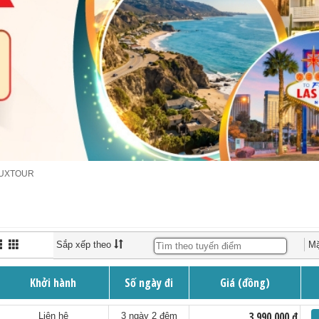
LUXTOUR
Sắp xếp theo
Mặ
Khởi hành
Số ngày đi
Giá (đồng)
3,990,000 đ
Liên hệ
3 ngày 2 đêm