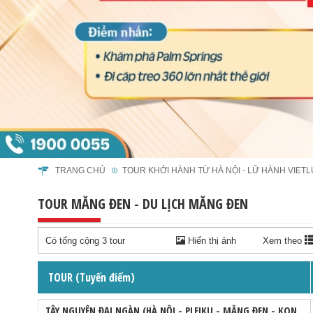
TRANG CHỦ
TOUR KHỞI HÀNH TỪ HÀ NỘI - LỮ HÀNH VIET
TOUR MĂNG ĐEN - DU LỊCH MĂNG ĐEN
Có tổng cộng 3 tour
Hiển thị ảnh
Xem theo
TOUR (Tuyến điểm)
TÂY NGUYÊN ĐẠI NGÀN (HÀ NỘI - PLEIKU - MĂNG ĐEN - KON