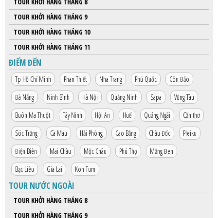
TOUR KHỞI HÀNG THÁNG 8
HỘP THƯ GÓP Ý
TOUR KHỞI HÀNG THÁNG 9
PROFILE HƯỚNG DẪN VIÊN
TOUR KHỞI HÀNG THÁNG 10
TUYỂN DỤNG
TOUR KHỞI HÀNG THÁNG 11
LIÊN HỆ
ĐIỂM ĐẾN
Tp Hồ Chí Minh
Phan Thiết
Nha Trang
Phú Quốc
Côn Đảo
Đà Nẵng
Ninh Bình
Hà Nội
Quảng Ninh
Sapa
Vũng Tàu
Buôn Ma Thuột
Tây Ninh
Hội An
Huế
Quảng Ngãi
Cần thơ
Sóc Trăng
Cà Mau
Hải Phòng
Cao Bằng
Châu Đốc
Pleiku
Điện Biên
Mai Châu
Mộc Châu
Phú Thọ
Măng Đen
Bạc Liêu
Gia Lai
Kon Tum
TOUR NƯỚC NGOÀI
TOUR KHỞI HÀNG THÁNG 8
TOUR KHỞI HÀNG THÁNG 9