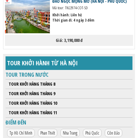
ĐẢO NGỌC MỘNG MƠ (HÀ NỘI - PHÚ QUỐC)
HỘP THƯ GÓP Ý
Mã tour: TN22974-COT-SD
Khởi hành:
Liên hệ
PROFILE HƯỚNG DẪN VIÊN
Thời gian đi: 4 ngày 3 đêm
TUYỂN DỤNG
LIÊN HỆ
Giá:
3,190,000 đ
TOUR KHỞI HÀNH TỪ HÀ NỘI
TOUR TRONG NƯỚC
TOUR KHỞI HÀNG THÁNG 8
TOUR KHỞI HÀNG THÁNG 9
TOUR KHỞI HÀNG THÁNG 10
TOUR KHỞI HÀNG THÁNG 11
ĐIỂM ĐẾN
Tp Hồ Chí Minh
Phan Thiết
Nha Trang
Phú Quốc
Côn Đảo