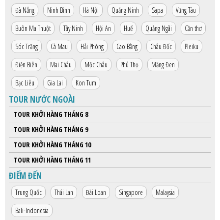
Đà Nẵng
Ninh Bình
Hà Nội
Quảng Ninh
Sapa
Vũng Tàu
Buôn Ma Thuột
Tây Ninh
Hội An
Huế
Quảng Ngãi
Cần thơ
Sóc Trăng
Cà Mau
Hải Phòng
Cao Bằng
Châu Đốc
Pleiku
Điện Biên
Mai Châu
Mộc Châu
Phú Thọ
Măng Đen
Bạc Liêu
Gia Lai
Kon Tum
TOUR NƯỚC NGOÀI
TOUR KHỞI HÀNG THÁNG 8
TOUR KHỞI HÀNG THÁNG 9
TOUR KHỞI HÀNG THÁNG 10
TOUR KHỞI HÀNG THÁNG 11
ĐIỂM ĐẾN
Trung Quốc
Thái Lan
Đài Loan
Singapore
Malaysia
Bali-Indonesia