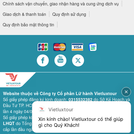
Chính sách vận chuyển, giao nhận hàng và cung ứng dịch vụ
Giao dịch & thanh toán
Quy định sử dụng
Quy định bảo mật thông tin
Website thuộc về Công ty Cổ phần Lữ hành Vietluxtour
Số giấy phép đăng ký kinh doanh:
0315532382
do Sở Kế Hoạch và
Đầu Tư TP. HCM cấp lần đầu ngày 28/02/2019 (sửa đổi bổ sung
Vietluxtour
lần 4 ngày 04/06/2024).
Số giấy phép kinh doanh lữ hành quốc tế:
79-1111/2019/TCDL-GP
Xin kính chào! Vietluxtour có thể giúp 
LHQT
do Tổng Cục Du Lịch (nay là Cục Du lịch quốc gia Việt Nam)
gì cho Quý Khách!
cấp lần đầu ngày 26/09/2019 (sửa đổi, bổ sung lần 3 ngày