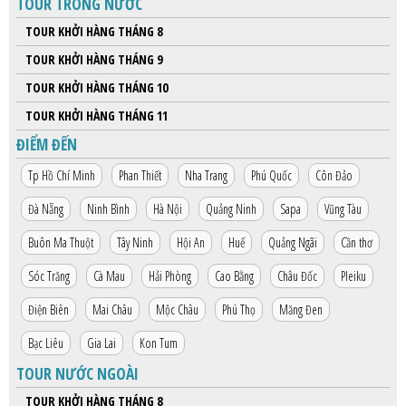
TOUR TRONG NƯỚC
HỘP THƯ GÓP Ý
TOUR KHỞI HÀNG THÁNG 8
PROFILE HƯỚNG DẪN VIÊN
TOUR KHỞI HÀNG THÁNG 9
TUYỂN DỤNG
TOUR KHỞI HÀNG THÁNG 10
LIÊN HỆ
TOUR KHỞI HÀNG THÁNG 11
ĐIỂM ĐẾN
Tp Hồ Chí Minh
Phan Thiết
Nha Trang
Phú Quốc
Côn Đảo
Đà Nẵng
Ninh Bình
Hà Nội
Quảng Ninh
Sapa
Vũng Tàu
Buôn Ma Thuột
Tây Ninh
Hội An
Huế
Quảng Ngãi
Cần thơ
Sóc Trăng
Cà Mau
Hải Phòng
Cao Bằng
Châu Đốc
Pleiku
Điện Biên
Mai Châu
Mộc Châu
Phú Thọ
Măng Đen
Bạc Liêu
Gia Lai
Kon Tum
TOUR NƯỚC NGOÀI
TOUR KHỞI HÀNG THÁNG 8