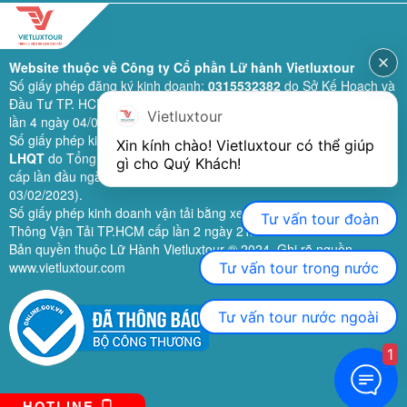
Website thuộc về Công ty Cổ phần Lữ hành Vietluxtour
Số giấy phép đăng ký kinh doanh:
0315532382
do Sở Kế Hoạch và
Đầu Tư TP. HCM cấp lần đầu ngày 28/02/2019 (sửa đổi bổ sung
Vietluxtour
lần 4 ngày 04/06/2024).
Số giấy phép kinh doanh lữ hành quốc tế:
79-1111/2019/TCDL-GP
Xin kính chào! Vietluxtour có thể giúp 
LHQT
do Tổng Cục Du Lịch (nay là Cục Du lịch quốc gia Việt Nam)
gì cho Quý Khách!
cấp lần đầu ngày 26/09/2019 (sửa đổi, bổ sung lần 3 ngày
03/02/2023).
Số giấy phép kinh doanh vận tải bằng xe ô tô:
11924
do Sở Giao
Tư vấn tour đoàn
Thông Vận Tải TP.HCM cấp lần 2 ngày 21/02/2023.
Bản quyền thuộc Lữ Hành Vietluxtour ® 2024. Ghi rõ nguồn
www.vietluxtour.com
Tư vấn tour trong nước
Tư vấn tour nước ngoài
1
HOTLINE