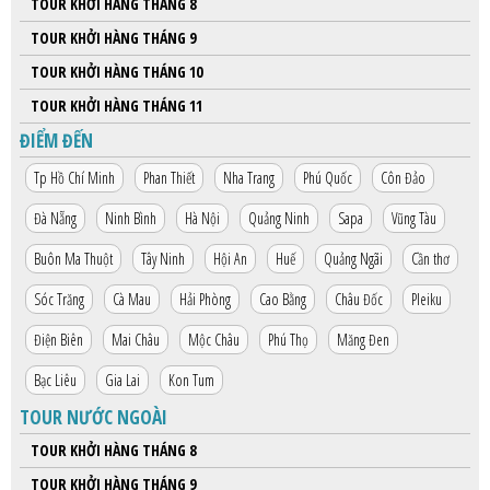
TOUR KHỞI HÀNG THÁNG 8
HỘP THƯ GÓP Ý
TOUR KHỞI HÀNG THÁNG 9
PROFILE HƯỚNG DẪN VIÊN
TOUR KHỞI HÀNG THÁNG 10
TUYỂN DỤNG
TOUR KHỞI HÀNG THÁNG 11
LIÊN HỆ
ĐIỂM ĐẾN
Tp Hồ Chí Minh
Phan Thiết
Nha Trang
Phú Quốc
Côn Đảo
Đà Nẵng
Ninh Bình
Hà Nội
Quảng Ninh
Sapa
Vũng Tàu
Buôn Ma Thuột
Tây Ninh
Hội An
Huế
Quảng Ngãi
Cần thơ
Sóc Trăng
Cà Mau
Hải Phòng
Cao Bằng
Châu Đốc
Pleiku
Điện Biên
Mai Châu
Mộc Châu
Phú Thọ
Măng Đen
Bạc Liêu
Gia Lai
Kon Tum
TOUR NƯỚC NGOÀI
TOUR KHỞI HÀNG THÁNG 8
TOUR KHỞI HÀNG THÁNG 9