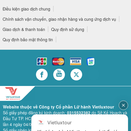
Điều kiện giao dịch chung
Chính sách vận chuyển, giao nhận hàng và cung ứng dịch vụ
Giao dịch & thanh toán
Quy định sử dụng
Quy định bảo mật thông tin
Website thuộc về Công ty Cổ phần Lữ hành Vietluxtour
Số giấy phép đăng ký kinh doanh:
0315532382
do Sở Kế Hoạch và
Đầu Tư TP. HCM cấp lần đầu ngày 28/02/2019 (sửa đổi bổ sung
Vietluxtour
lần 4 ngày 04/06/2024).
Số giấy phép kinh doanh lữ hành quốc tế:
79-1111/2019/TCDL-GP