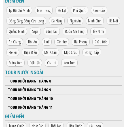
ĐIỂM ĐẾN
HỘP THƯ GÓP Ý
Tp Hồ Chí Minh
Nha Trang
Đà Lạt
Phú Quốc
Côn Đảo
PROFILE HƯỚNG DẪN VIÊN
Đồng Bằng Sông Cửu Long
Đà Nẵng
Nghệ An
Ninh Bình
Hà Nội
TUYỂN DỤNG
Quảng Ninh
Sapa
Vũng Tàu
Buôn Ma Thuột
Tây Ninh
LIÊN HỆ
An Giang
Hội An
Huế
Cần thơ
Hải Phòng
Châu Đốc
Pleiku
Điện Biên
Mai Châu
Mộc Châu
Đồng Tháp
Măng Đen
Đắk Lắk
Gia Lai
Kon Tum
TOUR NƯỚC NGOÀI
TOUR KHỞI HÀNG THÁNG 8
TOUR KHỞI HÀNG THÁNG 9
TOUR KHỞI HÀNG THÁNG 10
TOUR KHỞI HÀNG THÁNG 11
ĐIỂM ĐẾN
Trung Quốc
Nhật Bản
Thái Lan
Hàn Quốc
Đài Loan