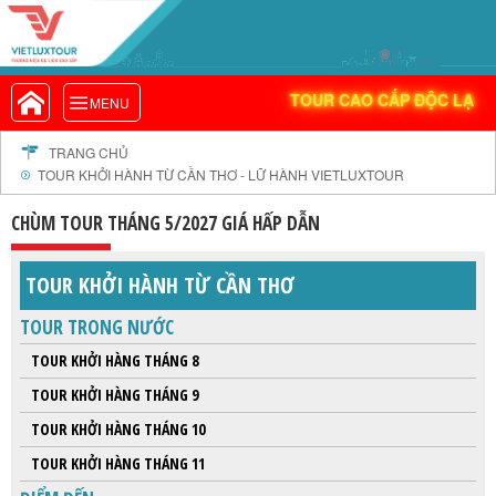
THƯƠNG HIỆU DU LỊCH UY TÍN
VIETLUXTOUR.COM
HÀNG ĐẦU VIỆT NAM
TOUR CAO CẤP ĐỘC LẠ
TOUR CAO CẤP ĐỘC LẠ
MENU
TOUR TRONG NƯỚC
TOUR NƯỚC NGOÀI
TRANG CHỦ
TOUR KHỞI HÀNH TỪ CẦN THƠ - LỮ HÀNH VIETLUXTOUR
TOUR KHỞI HÀNH TỪ HÀ NỘI
TOUR KHỞI HÀNH TỪ ĐÀ NẴNG
CHÙM TOUR THÁNG 5/2027 GIÁ HẤP DẪN
TOUR KHỞI HÀNH TỪ CẦN THƠ
TOUR ĐOÀN - M.I.C.E
TOUR KHỞI HÀNH TỪ CẦN THƠ
TOUR COMBO
TOUR TRONG NƯỚC
DỊCH VỤ
TOUR KHỞI HÀNG THÁNG 8
GIỚI THIỆU
TOUR KHỞI HÀNG THÁNG 9
HỒ SƠ NĂNG LỰC
TOUR KHỞI HÀNG THÁNG 10
PROFILE EN
TOUR KHỞI HÀNG THÁNG 11
THƯ KHEN VIETLUXTOUR