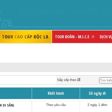
TOUR CAO CẤP ĐỘC LẠ
TOUR ĐOÀN - M.I.C.E
DỊCH V
Sắp xếp theo
Khởi hành
Số ngày đi
N DI SẢN)
Theo yêu cầu
2 ngày 1 đêm