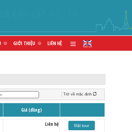
Ụ
GIỚI THIỆU
LIÊN HỆ
Trở về mặc định
Giá (đồng)
Liên hệ
Đặt tour