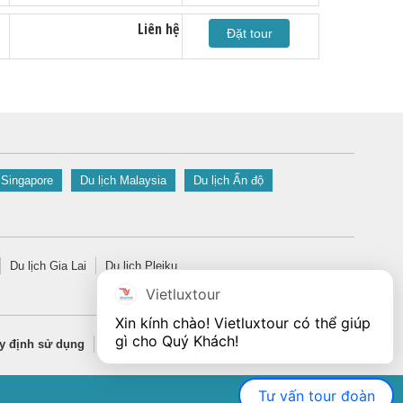
Liên hệ
Đặt tour
 Singapore
Du lịch Malaysia
Du lịch Ấn độ
Du lịch Gia Lai
Du lịch Pleiku
Vietluxtour
Xin kính chào! Vietluxtour có thể giúp 
gì cho Quý Khách!
y định sử dụng
Quy định bảo mật thông tin
Tư vấn tour đoàn