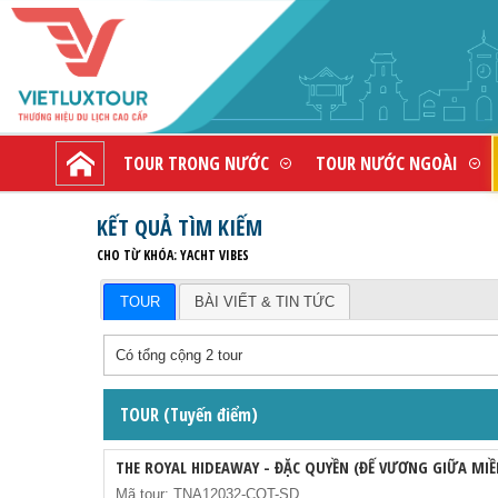
TOUR TRONG NƯỚC
TOUR NƯỚC NGOÀI
KẾT QUẢ TÌM KIẾM
CHO TỪ KHÓA: YACHT VIBES
TOUR
BÀI VIẾT & TIN TỨC
Có tổng cộng 2 tour
TOUR (Tuyến điểm)
THE ROYAL HIDEAWAY - ĐẶC QUYỀN (ĐẾ VƯƠNG GIỮA MIỀ
Mã tour: TNA12032-COT-SD