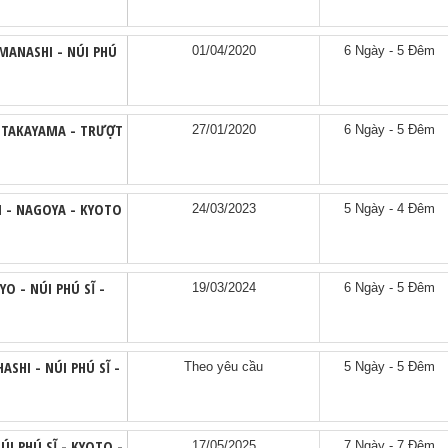
MANASHI - NÚI PHÚ
01/04/2020
6 Ngày - 5 Đêm
- TAKAYAMA - TRƯỢT
27/01/2020
6 Ngày - 5 Đêm
I - NAGOYA - KYOTO
24/03/2023
5 Ngày - 4 Đêm
 - NÚI PHÚ SĨ -
19/03/2024
6 Ngày - 5 Đêm
SHI - NÚI PHÚ SĨ -
Theo yêu cầu
5 Ngày - 5 Đêm
I PHÚ SĨ - KYOTO -
17/05/2025
7 Ngày - 7 Đêm