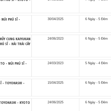
NÚI PHÚ SĨ -
30/04/2025
6 Ngày - 5 Đêm
HỦY CUNG KAIYUKAN
24/06/2023
6 Ngày - 5 Đêm
Ú SĨ - HÁI TRÁI CÂY
O - NÚI PHÚ SĨ -
24/03/2023
5 Ngày - 4 Đêm
Ĩ - TOYOHASHI -
15/04/2025
6 Ngày - 5 Đêm
 TOYOHASHI - KYOTO
24/06/2025
6 Ngày - 5 Đêm