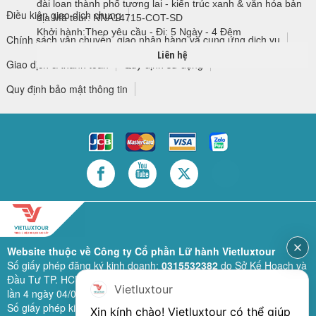
đài loan thành phố tương lai - kiến trúc xanh & văn hóa bản
Điều kiện giao dịch chung
địa
Mã tour: NNA14715-COT-SD
Khởi hành:Theo yêu cầu
-
Đi: 5 Ngày - 4 Đêm
Chính sách vận chuyển, giao nhận hàng và cung ứng dịch vụ
Liên hệ
Giao dịch & thanh toán
Quy định sử dụng
Quy định bảo mật thông tin
Website thuộc về Công ty Cổ phần Lữ hành Vietluxtour
Số giấy phép đăng ký kinh doanh:
0315532382
do Sở Kế Hoạch và
Đầu Tư TP. HCM cấp lần đầu ngày 28/02/2019 (sửa đổi bổ sung
Vietluxtour
lần 4 ngày 04/06/2024).
Số giấy phép kinh doanh lữ hành quốc tế:
79-1111/2019/TCDL-GP
Xin kính chào! Vietluxtour có thể giúp 