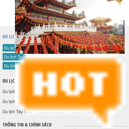
HỘP THƯ GÓP Ý
PROFILE HƯỚNG DẪN VIÊN
TUYỂN DỤNG
LIÊN HỆ
DU LỊCH NƯỚC NGOÀI
Du lịch Đài Loan
Du lịch Hàn Quốc
Du lịch Nhật Bản
Du lịch Trung Quốc
Du lịch Hong Kong
Du lịch Thái Lan
Du lịch Singapore
Du lịch Malaysia
Du lịch Ấn độ
DU LỊCH TRONG NƯỚC
Du lịch Cao Bằng
Du lịch Quảng Ninh
Du lịch Ninh Bình
Du lịch Đắk Nông
Du lịch Bảo Lộc
Du lịch Măng Đen
Du lịch Tây Ninh
Du lịch Gia Lai
Du lịch Pleiku
THÔNG TIN & CHÍNH SÁCH