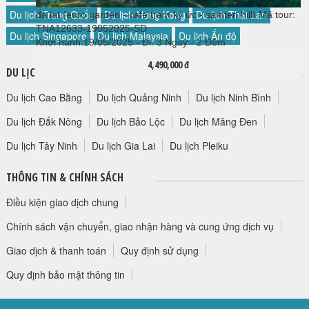
Du lịch Trung Quốc
Du lịch Hong Kong
Du lịch Thái Lan
đà lạt (euro garden - cafe trạm ký ức - samten hill)
Mã tour:
TNA12633-19052025-SD
Du lịch Singapore
Du lịch Malaysia
Du lịch Ấn độ
Khởi hành:19/05/2025
-
Đi: 3 Ngày - 2 Đêm
4,490,000 đ
DU LỊCH TRONG NƯỚC
Du lịch Cao Bằng
Du lịch Quảng Ninh
Du lịch Ninh Bình
Du lịch Đắk Nông
Du lịch Bảo Lộc
Du lịch Măng Đen
Du lịch Tây Ninh
Du lịch Gia Lai
Du lịch Pleiku
THÔNG TIN & CHÍNH SÁCH
Điều kiện giao dịch chung
Chính sách vận chuyển, giao nhận hàng và cung ứng dịch vụ
Giao dịch & thanh toán
Quy định sử dụng
Quy định bảo mật thông tin