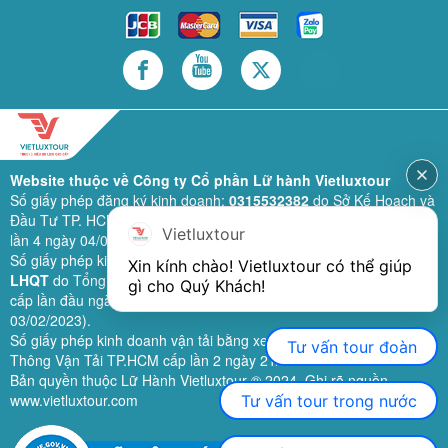
Website thuộc về Công ty Cổ phần Lữ hành Vietluxtour
Số giấy phép đăng ký kinh doanh:
0315532382
do Sở Kế Hoạch và
Đầu Tư TP. HCM cấp lần đầu ngày 28/02/2019 (sửa đổi bổ sung
Vietluxtour
lần 4 ngày 04/06/2024).
Số giấy phép kinh doanh lữ hành quốc tế:
79-1111/2019/TCDL-GP
Xin kính chào! Vietluxtour có thể giúp 
LHQT
do Tổng Cục Du Lịch (nay là Cục Du lịch quốc gia Việt Nam)
gì cho Quý Khách!
cấp lần đầu ngày 26/09/2019 (sửa đổi, bổ sung lần 3 ngày
03/02/2023).
Số giấy phép kinh doanh vận tải bằng xe ô tô:
11924
do Sở Giao
Tư vấn tour đoàn
Thông Vận Tải TP.HCM cấp lần 2 ngày 21/02/2023.
Bản quyền thuộc Lữ Hành Vietluxtour ® 2024. Ghi rõ nguồn
www.vietluxtour.com
Tư vấn tour trong nước