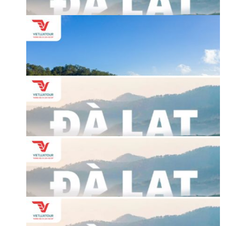
HỘP THƯ GÓP Ý
PROFILE HƯỚNG DẪN VIÊN
TUYỂN DỤNG
LIÊN HỆ
đà lạt (euro garden - cafe trạm ký ức - samten hill)
Mã tour:
TNA12633-26072025-SD
Khởi hành:26/07/2025
-
Đi: 3 Ngày - 2 Đêm
4,990,000 đ
swiss - belresort tuyền lâm - đà lạt
Mã tour: TNA12633-
COT-SD
Khởi hành:theo yêu cầu
-
Đi: 3 Ngày - 2 Đêm
1,540,000 đ
đà lạt (euro garden - cafe trạm ký ức - samten hill)
Mã tour: