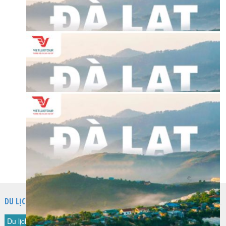
TNA12633-20092025-SD
Khởi hành:20/09/2025
-
Đi: 3 Ngày - 2 Đêm
4,990,000 đ
đà lạt (euro garden - cafe trạm ký ức - samten hill)
Mã tour:
TNA12633-23082025-SD
Khởi hành:23/08/2025
-
Đi: 3 Ngày - 2 Đêm
4,990,000 đ
đà lạt (euro garden - cafe trạm ký ức - samten hill)
Mã tour:
TNA12633-21062025-SD
Khởi hành:21/06/2025
-
Đi: 3 Ngày - 2 Đêm
4,990,000 đ
đà lạt (euro garden - cafe trạm ký ức - samten hill)
Mã tour:
TNA12633-26052025-SD
Khởi hành:26/05/2025
-
Đi: 3 Ngày - 2 Đêm
DU LỊCH NƯỚC NGOÀI
4,490,000 đ
Du lịch Đài Loan
Du lịch Hàn Quốc
Du lịch Nhật Bản