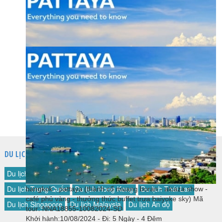
Liên hệ
bangkok - pattaya (thành cổ muang boran - alcaza show -
café phủ vàng - thưởng thức buffet trưa baiyoke sky)
Mã
tour: NNA18855-08122024-SD
Khởi hành:08/12/2024
-
Đi: 5 Ngày - 4 Đêm
9,890,000 đ
bangkok - pattaya (thành cổ muang boran - alcaza show -
café phủ vàng - thưởng thức buffet trưa baiyoke sky)
Mã
tour: NNA18855-17112024-SD
Khởi hành:17/11/2024
-
Đi: 5 Ngày - 4 Đêm
9,890,000 đ
bangkok - pattaya (thành cổ muang boran - alcaza show -
café phủ vàng - thưởng thức buffet trưa baiyoke sky)
Mã
tour: NNA18855-20082024-SD
DU LỊCH NƯỚC NGOÀI
Khởi hành:20/08/2024
-
Đi: 5 Ngày - 4 Đêm
Du lịch Đài Loan
Du lịch Hàn Quốc
Du lịch Nhật Bản
10,990,000 đ
Du lịch Trung Quốc
Du lịch Hong Kong
Du lịch Thái Lan
bangkok - pattaya (thành cổ muang boran - alcaza show -
café phủ vàng - thưởng thức buffet trưa baiyoke sky)
Mã
Du lịch Singapore
Du lịch Malaysia
Du lịch Ấn độ
tour: NNA18855-10082024-SD
Khởi hành:10/08/2024
-
Đi: 5 Ngày - 4 Đêm