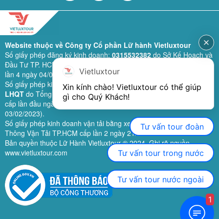
Website thuộc về Công ty Cổ phần Lữ hành Vietluxtour
Số giấy phép đăng ký kinh doanh:
0315532382
do Sở Kế Hoạch và
Đầu Tư TP. HCM cấp lần đầu ngày 28/02/2019 (sửa đổi bổ sung
Vietluxtour
lần 4 ngày 04/06/2024).
Số giấy phép kinh doanh lữ hành quốc tế:
79-1111/2019/TCDL-GP
Xin kính chào! Vietluxtour có thể giúp 
LHQT
do Tổng Cục Du Lịch (nay là Cục Du lịch quốc gia Việt Nam)
gì cho Quý Khách!
cấp lần đầu ngày 26/09/2019 (sửa đổi, bổ sung lần 3 ngày
03/02/2023).
Số giấy phép kinh doanh vận tải bằng xe ô tô:
11924
do Sở Giao
Tư vấn tour đoàn
Thông Vận Tải TP.HCM cấp lần 2 ngày 21/02/2023.
Bản quyền thuộc Lữ Hành Vietluxtour ® 2024. Ghi rõ nguồn
www.vietluxtour.com
Tư vấn tour trong nước
Tư vấn tour nước ngoài
1