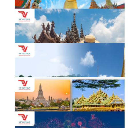
HỘP THƯ GÓP Ý
PROFILE HƯỚNG DẪN VIÊN
TUYỂN DỤNG
LIÊN HỆ
bangkok - pattaya (thành cổ muang boran - alcaza show -
café phủ vàng - thưởng thức buffet trưa baiyoke sky)
Mã
tour: NNA18855-27102024-SD
Khởi hành:27/10/2024
-
Đi: 5 Ngày - 4 Đêm
9,890,000 đ
bangkok - pattaya (thành cổ muang boran - alcaza show -
café phủ vàng - thưởng thức buffet trưa baiyoke sky)
Mã
tour: NN48855-COT-SD
Khởi hành:Theo yêu cầu
-
Đi: 5 Ngày - 4 Đêm
9,990,000 đ
bangkok - pattaya (bảo tàng ánh sáng - vườn khinh khí cầu