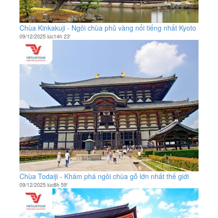
Chùa Kinkakuji - Ngôi chùa phủ vàng nổi tiếng nhất Kyoto
09/12/2025 lúc14h 23'
Chùa Todaiji - Khám phá ngôi chùa gỗ lớn nhất thế giới
09/12/2025 lúc8h 59'