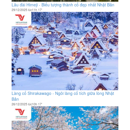
Lâu đài Himeji - Biểu tượng thành cổ đẹp nhất Nhật Bản
29/12/2025 lúc11h 17'
Làng cổ Shirakawago - Ngôi làng cổ tích giữa lòng Nhật
Bản
26/12/2025 lúc10h 17'