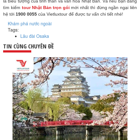
là biểu tượng của tinh thần và văn hóa Nhật Bản. Và nếu bạn đang
tìm kiếm
tour Nhật Bản trọn gói
mới nhất thì đừng ngần ngại liên
hệ tới
1900 0055
của Vietluxtour để được tư vấn chi tiết nhé!
Khám phá nước ngoài
Tags:
Lâu đài Osaka
TIN CÙNG CHUYÊN ĐỀ