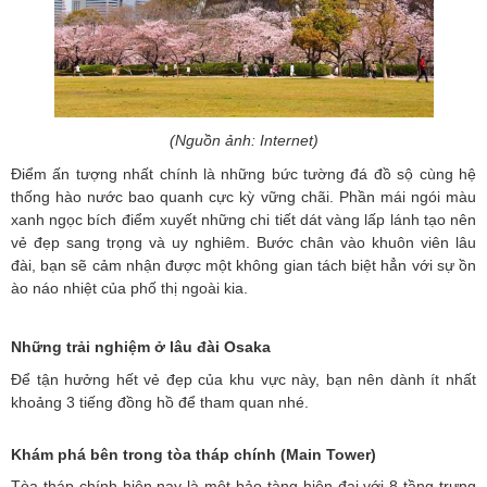
(Nguồn ảnh: Internet)
Điểm ấn tượng nhất chính là những bức tường đá đồ sộ cùng hệ
thống hào nước bao quanh cực kỳ vững chãi. Phần mái ngói màu
xanh ngọc bích điểm xuyết những chi tiết dát vàng lấp lánh tạo nên
vẻ đẹp sang trọng và uy nghiêm. Bước chân vào khuôn viên lâu
đài, bạn sẽ cảm nhận được một không gian tách biệt hẳn với sự ồn
ào náo nhiệt của phố thị ngoài kia.
Những trải nghiệm ở lâu đài Osaka
Để tận hưởng hết vẻ đẹp của khu vực này, bạn nên dành ít nhất
khoảng 3 tiếng đồng hồ để tham quan nhé.
Khám phá bên trong tòa tháp chính (Main Tower)
Tòa tháp chính hiện nay là một bảo tàng hiện đại với 8 tầng trưng