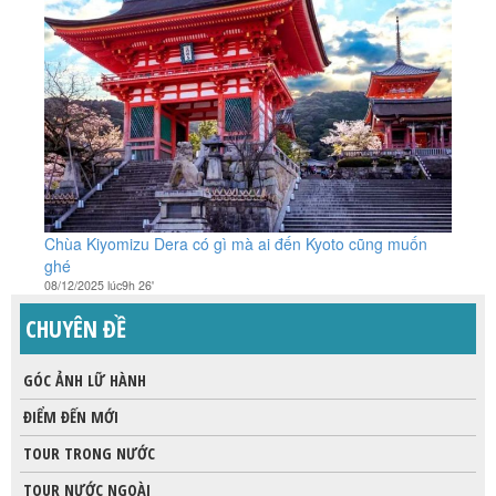
Chùa Kiyomizu Dera có gì mà ai đến Kyoto cũng muốn
ghé
08/12/2025 lúc9h 26'
CHUYÊN ĐỀ
GÓC ẢNH LỮ HÀNH
ĐIỂM ĐẾN MỚI
TOUR TRONG NƯỚC
TOUR NƯỚC NGOÀI