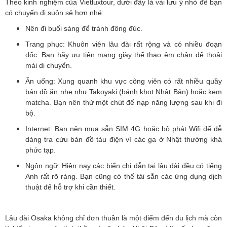
Theo kinh nghiệm của Vietluxtour, dưới đây là vài lưu ý nhỏ để bạn
có chuyến đi suôn sẻ hơn nhé:
Nên đi buổi sáng để tránh đông đúc.
Trang phục: Khuôn viên lâu đài rất rộng và có nhiều đoạn
dốc. Bạn hãy ưu tiên mang giày thể thao êm chân để thoải
mái di chuyển.
Ăn uống: Xung quanh khu vực công viên có rất nhiều quầy
bán đồ ăn nhẹ như Takoyaki (bánh khọt Nhật Bản) hoặc kem
matcha. Bạn nên thử một chút để nạp năng lượng sau khi đi
bộ.
Internet: Bạn nên mua sẵn SIM 4G hoặc bộ phát Wifi để dễ
dàng tra cứu bản đồ tàu điện vì các ga ở Nhật thường khá
phức tạp.
Ngôn ngữ: Hiện nay các biển chỉ dẫn tại lâu đài đều có tiếng
Anh rất rõ ràng. Bạn cũng có thể tải sẵn các ứng dụng dịch
thuật để hỗ trợ khi cần thiết.
Lâu đài Osaka không chỉ đơn thuần là một điểm đến du lịch mà còn