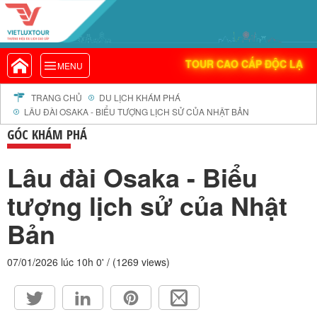
DOANH NGHIỆP ĐẠ
VIETLUXTOUR.COM
TOUR CAO CẤP ĐỘC LẠ
TOUR CAO CẤP ĐỘC LẠ
MENU
TOUR TRONG NƯỚC
TOUR NƯỚC NGOÀI
TRANG CHỦ
DU LỊCH KHÁM PHÁ
LÂU ĐÀI OSAKA - BIỂU TƯỢNG LỊCH SỬ CỦA NHẬT BẢN
TOUR KHỞI HÀNH TỪ HÀ NỘI
GÓC KHÁM PHÁ
TOUR KHỞI HÀNH TỪ ĐÀ NẴNG
TOUR KHỞI HÀNH TỪ CẦN THƠ
Lâu đài Osaka - Biểu
TOUR ĐOÀN - M.I.C.E
tượng lịch sử của Nhật
TOUR COMBO
Bản
DỊCH VỤ
GIỚI THIỆU
07/01/2026 lúc 10h 0' / (1269 views)
HỒ SƠ NĂNG LỰC
PROFILE EN
THƯ KHEN VIETLUXTOUR