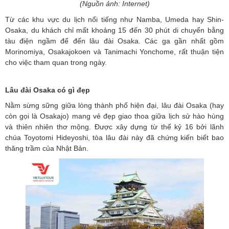
(Nguồn ảnh: Internet)
Từ các khu vực du lịch nổi tiếng như Namba, Umeda hay Shin-
Osaka, du khách chỉ mất khoảng 15 đến 30 phút di chuyển bằng
tàu điện ngầm để đến lâu đài Osaka. Các ga gần nhất gồm
Morinomiya, Osakajokoen và Tanimachi Yonchome, rất thuận tiện
cho việc tham quan trong ngày.
Lâu đài Osaka có gì đẹp
Nằm sừng sững giữa lòng thành phố hiện đại, lâu đài Osaka (hay
còn gọi là Osakajo) mang vẻ đẹp giao thoa giữa lịch sử hào hùng
và thiên nhiên thơ mộng. Được xây dựng từ thế kỷ 16 bởi lãnh
chúa Toyotomi Hideyoshi, tòa lâu đài này đã chứng kiến biết bao
thăng trầm của Nhật Bản.