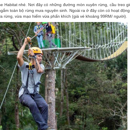
he Habitat nhé. Nơi đây có những đường mòn xuyên rừng, cầu treo gi
ngắm toàn bộ rừng mưa nguyên sinh. Ngoài ra ở đây còn có hoạt động 
iữa rừng, vừa mạo hiểm vừa phấn khích (giá vé khoảng 99RM/ người).