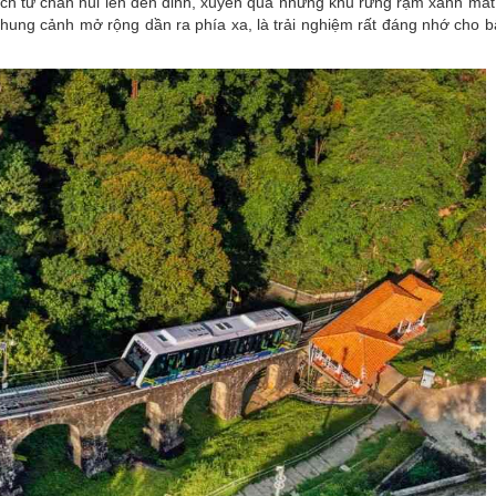
ch từ chân núi lên đến đỉnh, xuyên qua những khu rừng rậm xanh mát
khung cảnh mở rộng dần ra phía xa, là trải nghiệm rất đáng nhớ cho bấ