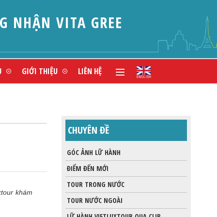
ẬN VITA GREEN (XUẤT
Ụ
GIỚI THIỆU
LIÊN HỆ
CHUYÊN ĐỀ
GÓC ẢNH LỮ HÀNH
ĐIỂM ĐẾN MỚI
TOUR TRONG NƯỚC
xtour khám
TOUR NƯỚC NGOÀI
LỮ HÀNH VIETLUXTOUR QUA CLIP