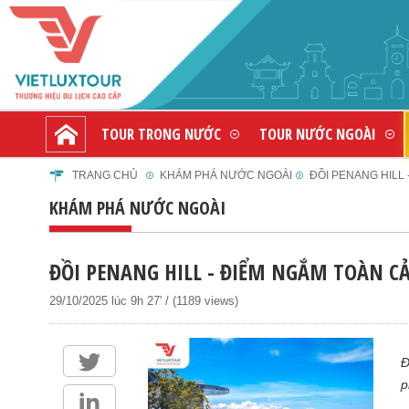
TOUR TRONG NƯỚC
TOUR NƯỚC NGOÀI
TRANG CHỦ
KHÁM PHÁ NƯỚC NGOÀI
ĐỒI PENANG HILL
KHÁM PHÁ NƯỚC NGOÀI
ĐỒI PENANG HILL - ĐIỂM NGẮM TOÀN C
29/10/2025 lúc 9h 27' / (1189 views)
Đ
p