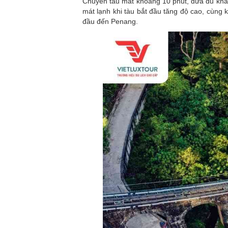
Chuyến tàu mất khoảng 10 phút, đưa du khá
mát lạnh khi tàu bắt đầu tăng độ cao, cùng 
đầu đến Penang.