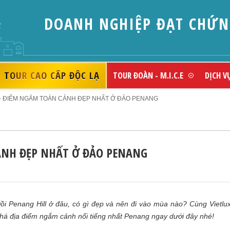
DOANH NGHIỆP ĐẠT CHỨNG NH
SẮC)
TOUR CAO CẤP ĐỘC LẠ
TOUR ĐOÀN - M.I.C.E
DỊCH V
 - ĐIỂM NGẮM TOÀN CẢNH ĐẸP NHẤT Ở ĐẢO PENANG
ẢNH ĐẸP NHẤT Ở ĐẢO PENANG
ồi Penang Hill ở đâu, có gì đẹp và nên đi vào mùa nào? Cùng Vietlu
há địa điểm ngắm cảnh nổi tiếng nhất Penang ngay dưới đây nhé!