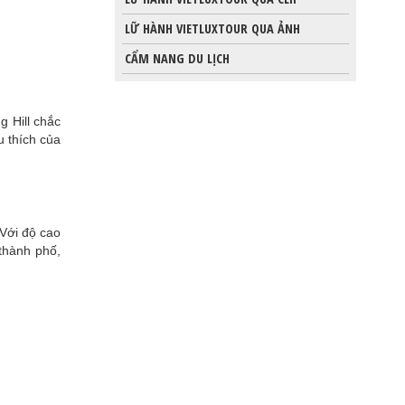
LỮ HÀNH VIETLUXTOUR QUA ẢNH
CẨM NANG DU LỊCH
 Hill chắc
u thích của
 Với độ cao
thành phố,