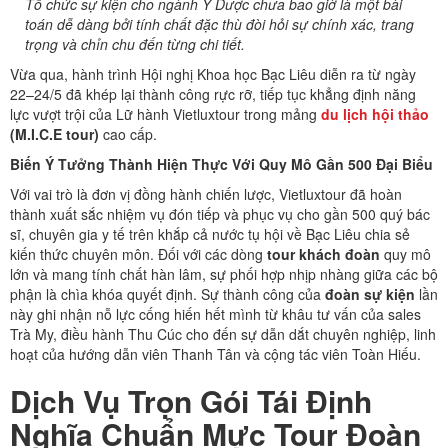
Tổ chức sự kiện cho ngành Y Dược chưa bao giờ là một bài
toán dễ dàng bởi tính chất đặc thù đòi hỏi sự chính xác, trang
trọng và chỉn chu đến từng chi tiết.
Vừa qua, hành trình Hội nghị Khoa học Bạc Liêu diễn ra từ ngày
22–24/5 đã khép lại thành công rực rỡ, tiếp tục khẳng định năng
lực vượt trội của Lữ hành Vietluxtour trong mảng
du lịch hội thảo
(M.I.C.E tour)
cao cấp.
Biến Ý Tưởng Thành Hiện Thực Với Quy Mô Gần 500 Đại Biểu
Với vai trò là đơn vị đồng hành chiến lược, Vietluxtour đã hoàn
thành xuất sắc nhiệm vụ đón tiếp và phục vụ cho gần 500 quý bác
sĩ, chuyên gia y tế trên khắp cả nước tụ hội về Bạc Liêu chia sẻ
kiến thức chuyên môn. Đối với các dòng
tour khách đoàn
quy mô
lớn và mang tính chất hàn lâm, sự phối hợp nhịp nhàng giữa các bộ
phận là chìa khóa quyết định. Sự thành công của
đoàn sự kiện
lần
này ghi nhận nỗ lực cống hiến hết mình từ khâu tư vấn của sales
Trà My, điều hành Thu Cúc cho đến sự dẫn dắt chuyên nghiệp, linh
hoạt của hướng dẫn viên Thanh Tân và cộng tác viên Toàn Hiếu.
Dịch Vụ Trọn Gói Tái Định
Nghĩa Chuẩn Mực Tour Đoàn