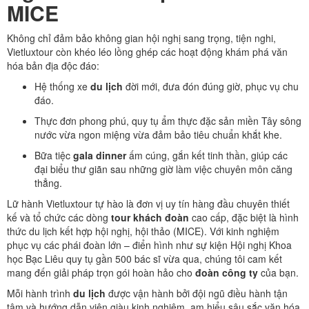
MICE
Không chỉ đảm bảo không gian hội nghị sang trọng, tiện nghi,
Vietluxtour còn khéo léo lồng ghép các hoạt động khám phá văn
hóa bản địa độc đáo:
Hệ thống xe
du lịch
đời mới, đưa đón đúng giờ, phục vụ chu
đáo.
Thực đơn phong phú, quy tụ ẩm thực đặc sản miền Tây sông
nước vừa ngon miệng vừa đảm bảo tiêu chuẩn khắt khe.
Bữa tiệc
gala dinner
ấm cúng, gắn kết tinh thần, giúp các
đại biểu thư giãn sau những giờ làm việc chuyên môn căng
thẳng.
Lữ hành Vietluxtour tự hào là đơn vị uy tín hàng đầu chuyên thiết
kế và tổ chức các dòng
tour khách đoàn
cao cấp, đặc biệt là hình
thức du lịch kết hợp hội nghị, hội thảo (MICE). Với kinh nghiệm
phục vụ các phái đoàn lớn – điển hình như sự kiện Hội nghị Khoa
học Bạc Liêu quy tụ gần 500 bác sĩ vừa qua, chúng tôi cam kết
mang đến giải pháp trọn gói hoàn hảo cho
đoàn công ty
của bạn.
Mỗi hành trình
du lịch
được vận hành bởi đội ngũ điều hành tận
tâm và hướng dẫn viên giàu kinh nghiệm, am hiểu sâu sắc văn hóa