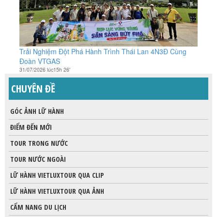
Trải Nghiệm Đột Phá Hành Trình Thái Lan 4N3Đ Cùng
Đoàn VTGAS
31/07/2026 lúc15h 26'
CHUYÊN ĐỀ
GÓC ẢNH LỮ HÀNH
ĐIỂM ĐẾN MỚI
TOUR TRONG NƯỚC
TOUR NƯỚC NGOÀI
LỮ HÀNH VIETLUXTOUR QUA CLIP
LỮ HÀNH VIETLUXTOUR QUA ẢNH
CẨM NANG DU LỊCH