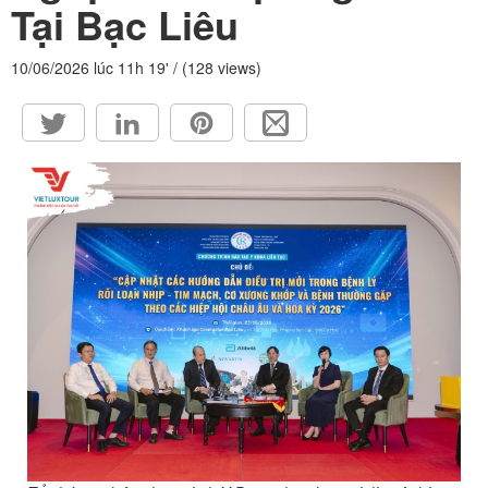
Tại Bạc Liêu
HỘP THƯ GÓP Ý
PROFILE HƯỚNG DẪN VIÊN
10/06/2026 lúc 11h 19' / (128 views)
TUYỂN DỤNG
LIÊN HỆ