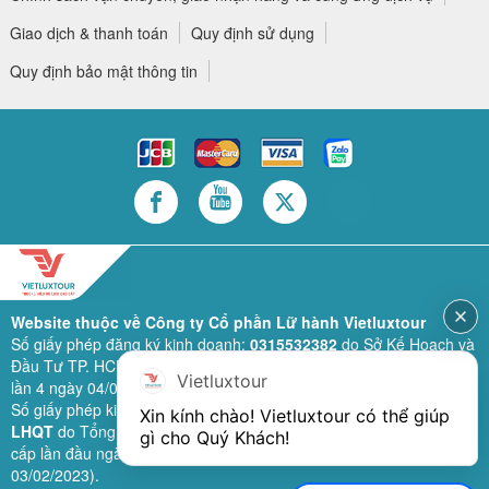
Giao dịch & thanh toán
Quy định sử dụng
Quy định bảo mật thông tin
Website thuộc về Công ty Cổ phần Lữ hành Vietluxtour
Số giấy phép đăng ký kinh doanh:
0315532382
do Sở Kế Hoạch và
Đầu Tư TP. HCM cấp lần đầu ngày 28/02/2019 (sửa đổi bổ sung
Vietluxtour
lần 4 ngày 04/06/2024).
Số giấy phép kinh doanh lữ hành quốc tế:
79-1111/2019/TCDL-GP
Xin kính chào! Vietluxtour có thể giúp 
LHQT
do Tổng Cục Du Lịch (nay là Cục Du lịch quốc gia Việt Nam)
gì cho Quý Khách!
cấp lần đầu ngày 26/09/2019 (sửa đổi, bổ sung lần 3 ngày
03/02/2023).