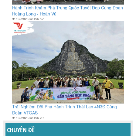
Hành Trình Khám Phá Trung Quốc Tuyệt Đẹp Cùng Đoàn
Hoàng Long - Hoàn Vũ
31/07/2026 lúc15h 52'
Trải Nghiệm Đột Phá Hành Trình Thái Lan 4N3Đ Cùng
Đoàn VTGAS
31/07/2026 lúc15h 26'
CHUYÊN ĐỀ