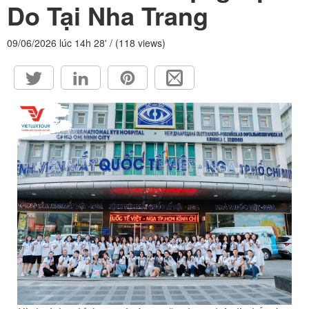
Do Tại Nha Trang
HỘP THƯ GÓP Ý
PROFILE HƯỚNG DẪN VIÊN
09/06/2026 lúc 14h 28' / (118 views)
TUYỂN DỤNG
LIÊN HỆ