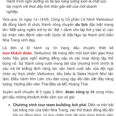
Hành trình nghỉ dưỡng và tái tạo năng lượng luôn là chất xúc
tác mạnh mẽ thúc đẩy tinh thần gắn kết của mỗi doanh
nghiệp.
Vừa qua, từ ngày 12–14/05, Công ty Cổ phần Lữ hành Vietluxtour
đã đồng hành tổ chức thành công chuyến
du lịch
đặc biệt mang
tên “Mắt sáng ngắm trời tự do” đợt 1 dành cho tập thể y bác sĩ, cán
bộ nhân viên Bệnh viện mắt Quốc tế Việt-Nga tại thành phố biển
Nha Trang xinh đẹp.
Là đơn vị lữ hành uy tín hàng đầu chuyên thiết kế
tour khách đoàn
, Vietluxtour đã mang đến một kịch bản giao thoa
hoàn hảo giữa nghỉ dưỡng đẳng cấp và các hoạt động tập thể
bùng nổ. Sự thành công vượt mong đợi của chương trình chính là
câu trả lời khẳng định năng lực vận hành xuất sắc của đội ngũ
nhân sự thực chiến Vietluxtour, tiêu biểu là Sales Huỳnh Như tận
tâm, Điều hành Kim Liên chu đáo cùng cặp đôi dẫn dắt đầy năng
lượng: Hướng dẫn viên Thái Bảo và MC Hoàng Thái.
Xuyên suốt chuyến đi 3 ngày 2 đêm,
đoàn công ty
đã cùng nhau
ghi dấu những khoảnh khắc cảm xúc vô giá:
Chương trình tour team building bứt phá
: Diễn ra trên bãi
cát trắng mịn của biển Nha Trang, các thử thách đồng đội đòi
hỏi sự đồng lòng, tư duy chiến lược đã giúp từng thành viên