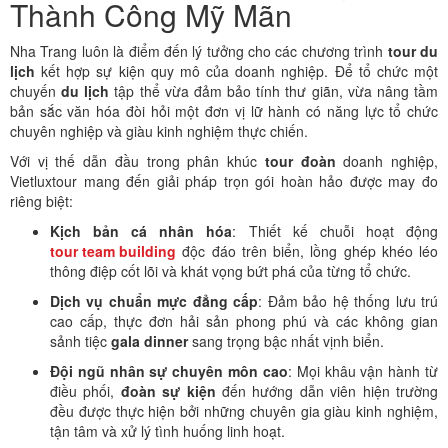
Thành Công Mỹ Mãn
Nha Trang luôn là điểm đến lý tưởng cho các chương trình
tour du
lịch
kết hợp sự kiện quy mô của doanh nghiệp. Để tổ chức một
chuyến
du lịch
tập thể vừa đảm bảo tính thư giãn, vừa nâng tầm
bản sắc văn hóa đòi hỏi một đơn vị lữ hành có năng lực tổ chức
chuyên nghiệp và giàu kinh nghiệm thực chiến.
Với vị thế dẫn đầu trong phân khúc
tour đoàn
doanh nghiệp,
Vietluxtour mang đến giải pháp trọn gói hoàn hảo được may đo
riêng biệt:
Kịch bản cá nhân hóa
: Thiết kế chuỗi hoạt động
tour team building
độc đáo trên biển, lồng ghép khéo léo
thông điệp cốt lõi và khát vọng bứt phá của từng tổ chức.
Dịch vụ chuẩn mực đẳng cấp
: Đảm bảo hệ thống lưu trú
cao cấp, thực đơn hải sản phong phú và các không gian
sảnh tiệc
gala dinner
sang trọng bậc nhất vịnh biển.
Đội ngũ nhân sự chuyên môn cao
: Mọi khâu vận hành từ
điều phối,
đoàn sự kiện
đến hướng dẫn viên hiện trường
đều được thực hiện bởi những chuyên gia giàu kinh nghiệm,
tận tâm và xử lý tình huống linh hoạt.