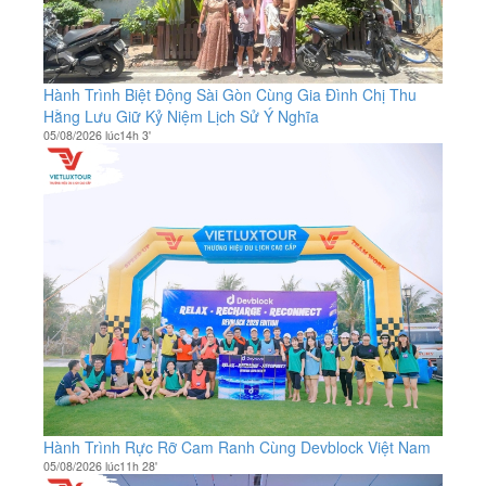
Hành Trình Biệt Động Sài Gòn Cùng Gia Đình Chị Thu
Hằng Lưu Giữ Kỷ Niệm Lịch Sử Ý Nghĩa
05/08/2026 lúc14h 3'
Hành Trình Rực Rỡ Cam Ranh Cùng Devblock Việt Nam
05/08/2026 lúc11h 28'