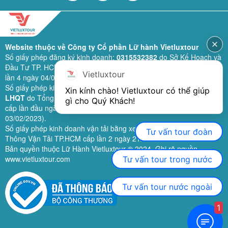
Website thuộc về Công ty Cổ phần Lữ hành Vietluxtour
Số giấy phép đăng ký kinh doanh:
0315532382
do Sở Kế Hoạch và
Đầu Tư TP. HCM cấp lần đầu ngày 28/02/2019 (sửa đổi bổ sung
Vietluxtour
lần 4 ngày 04/06/2024).
Số giấy phép kinh doanh lữ hành quốc tế:
79-1111/2019/TCDL-GP
Xin kính chào! Vietluxtour có thể giúp 
LHQT
do Tổng Cục Du Lịch (nay là Cục Du lịch quốc gia Việt Nam)
gì cho Quý Khách!
cấp lần đầu ngày 26/09/2019 (sửa đổi, bổ sung lần 3 ngày
03/02/2023).
Số giấy phép kinh doanh vận tải bằng xe ô tô:
11924
do Sở Giao
Tư vấn tour đoàn
Thông Vận Tải TP.HCM cấp lần 2 ngày 21/02/2023.
Bản quyền thuộc Lữ Hành Vietluxtour ® 2024. Ghi rõ nguồn
www.vietluxtour.com
Tư vấn tour trong nước
Tư vấn tour nước ngoài
1