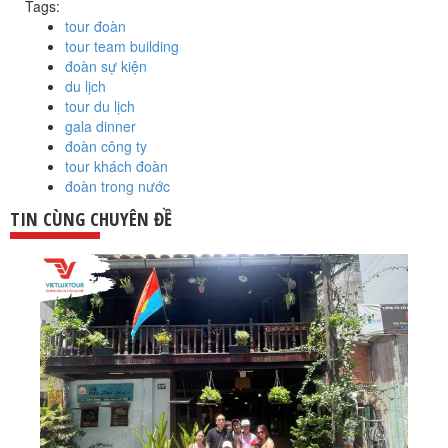
Tags:
tour đoàn
tour team building
đoàn sự kiện
du lịch
tour du lịch
gala dinner
đoàn công ty
tour khách đoàn
đoàn trong nước
TIN CÙNG CHUYÊN ĐỀ