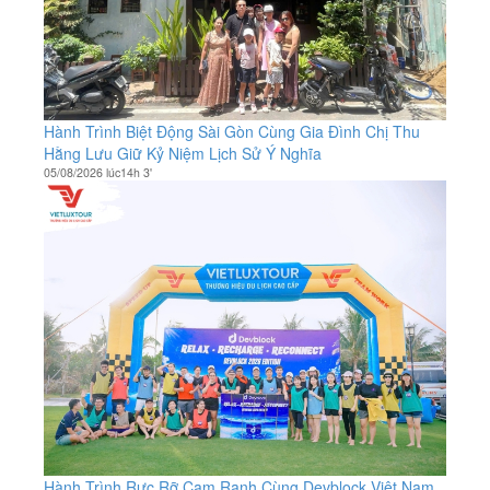
Hành Trình Biệt Động Sài Gòn Cùng Gia Đình Chị Thu
Hằng Lưu Giữ Kỷ Niệm Lịch Sử Ý Nghĩa
05/08/2026 lúc14h 3'
Hành Trình Rực Rỡ Cam Ranh Cùng Devblock Việt Nam