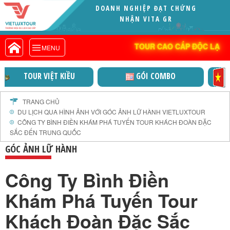
DOANH NGHIỆP ĐẠT CHỨNG
VIETLUXTOUR.COM
NHẬN VITA GREEN (XUẤT SẮC)
TOUR CAO CẤP ĐỘC LẠ
TOUR CAO CẤP ĐỘC LẠ
MENU
TOUR TRONG NƯỚC
TOUR NƯỚC NGOÀI
GÓI COMBO
VIỆT NAM THỜI ĐẠI MỚI
TOUR KHỞI HÀNH TỪ HÀ NỘI
TOUR KHỞI HÀNH TỪ ĐÀ NẴNG
TRANG CHỦ
DU LỊCH QUA HÌNH ẢNH VỚI GÓC ẢNH LỮ HÀNH VIETLUXTOUR
TOUR KHỞI HÀNH TỪ CẦN THƠ
CÔNG TY BÌNH ĐIỀN KHÁM PHÁ TUYẾN TOUR KHÁCH ĐOÀN ĐẶC
TOUR ĐOÀN - M.I.C.E
SẮC ĐẾN TRUNG QUỐC
TOUR COMBO
GÓC ẢNH LỮ HÀNH
DỊCH VỤ
Công Ty Bình Điền
GIỚI THIỆU
Khám Phá Tuyến Tour
HỒ SƠ NĂNG LỰC
PROFILE EN
Khách Đoàn Đặc Sắc
THƯ KHEN VIETLUXTOUR