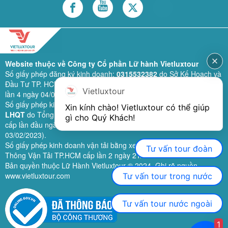
Website thuộc về Công ty Cổ phần Lữ hành Vietluxtour
Số giấy phép đăng ký kinh doanh:
0315532382
do Sở Kế Hoạch và
Đầu Tư TP. HCM cấp lần đầu ngày 28/02/2019 (sửa đổi bổ sung
Vietluxtour
lần 4 ngày 04/06/2024).
Số giấy phép kinh doanh lữ hành quốc tế:
79-1111/2019/TCDL-GP
Xin kính chào! Vietluxtour có thể giúp 
LHQT
do Tổng Cục Du Lịch (nay là Cục Du lịch quốc gia Việt Nam)
gì cho Quý Khách!
cấp lần đầu ngày 26/09/2019 (sửa đổi, bổ sung lần 3 ngày
03/02/2023).
Số giấy phép kinh doanh vận tải bằng xe ô tô:
11924
do Sở Giao
Tư vấn tour đoàn
Thông Vận Tải TP.HCM cấp lần 2 ngày 21/02/2023.
Bản quyền thuộc Lữ Hành Vietluxtour ® 2024. Ghi rõ nguồn
www.vietluxtour.com
Tư vấn tour trong nước
Tư vấn tour nước ngoài
1