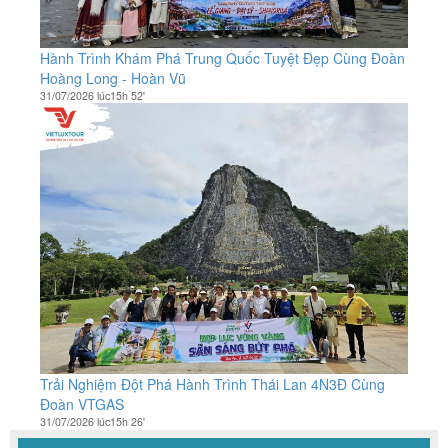
Hành Trình Khám Phá Trung Quốc Tuyệt Đẹp Cùng Đoàn
Hoàng Long - Hoàn Vũ
31/07/2026 lúc15h 52'
Trải Nghiệm Đột Phá Hành Trình Thái Lan 4N3Đ Cùng
Đoàn VTGAS
31/07/2026 lúc15h 26'