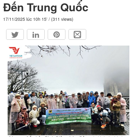
Đến Trung Quốc
HỘP THƯ GÓP Ý
PROFILE HƯỚNG DẪN VIÊN
17/11/2025 lúc 10h 15' / (311 views)
TUYỂN DỤNG
LIÊN HỆ