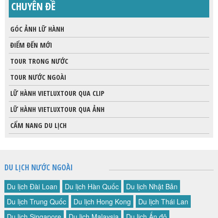
CHUYÊN ĐỀ
GÓC ẢNH LỮ HÀNH
ĐIỂM ĐẾN MỚI
TOUR TRONG NƯỚC
TOUR NƯỚC NGOÀI
LỮ HÀNH VIETLUXTOUR QUA CLIP
LỮ HÀNH VIETLUXTOUR QUA ẢNH
CẨM NANG DU LỊCH
DU LỊCH NƯỚC NGOÀI
Du lịch Đài Loan
Du lịch Hàn Quốc
Du lịch Nhật Bản
Du lịch Trung Quốc
Du lịch Hong Kong
Du lịch Thái Lan
Du lịch Singapore
Du lịch Malaysia
Du lịch Ấn độ