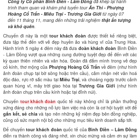
Công ty Cổ phần Bình Điền - Lâm Đồng
đã khép lại hành
trình tham quan và khám phá tuyến tour
Ân Thi - Phượng
Hoàng Cổ Trấn - Miêu Trại - Trương Gia Giới
từ ngày 07
đến 11 tháng 11, mang đến những trải nghiệm
thật ấn tượng
và khó quên
.
Chuyến đi này là một
tour khách đoàn
được thiết kế riêng biệt,
đưa tập thể đến với vẻ đẹp huyền ảo và hùng vĩ của Trung Hoa.
Hành trình 5 ngày 4 đêm này đã đưa
đoàn khách đoàn
Bình Điền
- Lâm Đồng vượt qua những cung đường tuyệt đẹp để đến với các
kỳ quan thiên nhiên và văn hóa. Đoàn đã đắm mình trong vẻ đẹp
cổ kính, thơ mộng của
Phượng Hoàng Cổ Trấn
về đêm (như hình
ảnh đoàn chụp tại bờ sông hoặc trên cầu), cảm nhận nét văn hoá
độc đáo, rực rỡ sắc màu tại
Miêu Trại
, và choáng ngợp trước cảnh
quan hùng vĩ, mây trời giao hòa tại
Trương Gia Giới
(như hình
ảnh đoàn chụp trên cầu kính hoặc tại đỉnh núi).
Chuyến
tour khách đoàn
quốc tế này không chỉ là phần thưởng
xứng đáng cho những nỗ lực làm việc mà còn là cơ hội tuyệt vời để
gắn kết, sẻ chia
và tạo nên những kỷ niệm đẹp bên đồng nghiệp,
củng cố sức mạnh nội bộ cho những mục tiêu kinh doanh sắp tới.
Để chuyến
tour khách đoàn
quốc tế của
Bình Điền – Lâm Đồng
diễn ra thành công và đáng nhớ, xin chúc mừng và cảm ơn sự làm