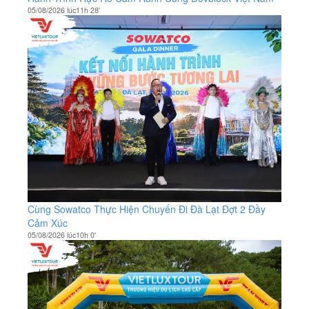
05/08/2026 lúc11h 28'
Cùng Sowatco Thực Hiện Chuyến Đi Đà Lạt Đợt 2 Đầy
Cảm Xúc
05/08/2026 lúc10h 0'