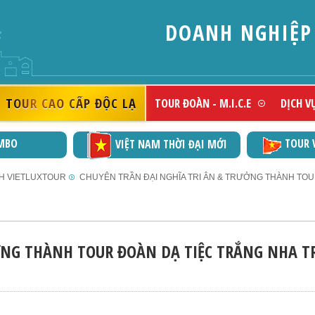
DOANH NGHIỆP ĐẠT CHỨNG NH
SẮC)
TOUR CAO CẤP ĐỘC LẠ
TOUR ĐOÀN - M.I.C.E
DỊCH V
MBO
TOUR 
VIỆT NAM THỜI ĐẠI MỚI
NH VIETLUXTOUR
CHUYÊN TRẦN ĐẠI NGHĨA TRI ÂN & TRƯỞNG THÀNH TOU
ỞNG THÀNH TOUR ĐOÀN DẠ TIỆC TRẮNG NHA 