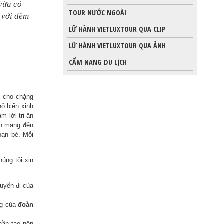
vừa có
TOUR NƯỚC NGOÀI
 với đêm
LỮ HÀNH VIETLUXTOUR QUA CLIP
LỮ HÀNH VIETLUXTOUR QUA ẢNH
CẨM NANG DU LỊCH
ị cho chặng
ố biển xinh
m lời tri ân
n mang đến
bạn bè. Mỗi
úng tôi xin
uyến đi của
ộng của
đoàn
hần tạo nên