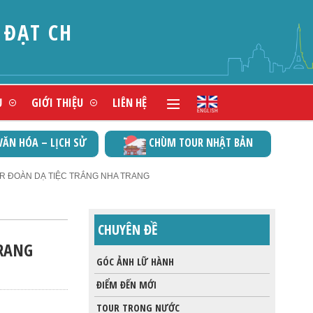
ẬN VITA GREEN (XUẤT
Ụ
GIỚI THIỆU
LIÊN HỆ
VĂN HÓA – LỊCH SỬ
CHÙM TOUR NHẬT BẢN
R ĐOÀN DẠ TIỆC TRẮNG NHA TRANG
CHUYÊN ĐỀ
TRANG
GÓC ẢNH LỮ HÀNH
ĐIỂM ĐẾN MỚI
TOUR TRONG NƯỚC