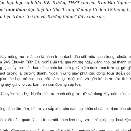
ác bạn học sinh lớp 9A9 Trường THPT chuyên Trần Đại Nghĩa 
một
tour đoàn
đặc biệt tại Nha Trang từ ngày 15 đến 18 tháng 6,
ạ tiệc trắng "Tri ân và Trưởng thành" đầy cảm xúc.
rò đầy mộng mơ, mà còn là hành trình đánh dấu cột mốc quan trọng, chuẩn b
n
9A9 Chuyên Trần Đại Nghĩa đã trải qua những ngày đáng nhớ tại thành ph
g lộng lẫy, nơi các bạn cùng nhìn lại những kỷ niệm dưới mái trường, gửi gắ
ột tương lai trưởng thành. Ngoài những giây phút xúc động,
tour đoàn
cò
 giúp các bạn xả hơi sau một năm học miệt mài và gắn kết hơn nữa tình 
ang quý giá cho các bạn trên con đường sắp tới.
Chuyên Trần Đại Nghĩa diễn ra thành công rực rỡ và đong đầy cảm xúc, ch
ồng hành tận tâm, hỗ trợ và sắp xếp chu đáo mọi khâu chuẩn bị, đảm bảo ch
ối xuất sắc, quản lý lịch trình một cách linh hoạt và tỉ mỉ, giúp mọi hoạt đ
Linh:
Cảm ơn sự nhiệt tình và hỗ trợ không ngừng của các bạn, đã góp p