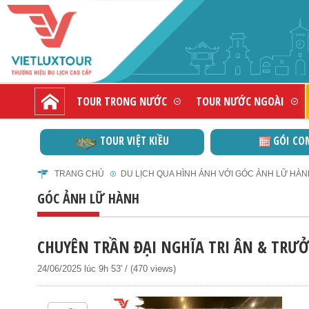
TOUR TRONG NƯỚC
TOUR NƯỚC NGOÀI
TOUR VIỆT KIỀU
GÓI CO
TRANG CHỦ
DU LỊCH QUA HÌNH ẢNH VỚI GÓC ẢNH LỮ HÀ
GÓC ẢNH LỮ HÀNH
CHUYÊN TRẦN ĐẠI NGHĨA TRI ÂN & TRƯ
24/06/2025 lúc 9h 53' / (470 views)