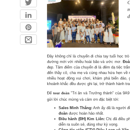
C
d
Đây không chỉ là chuyến đi chia tay tuổi học t
đường mới với nhiều hoài bão và ước mơ.
Đoà
đẹp. Tâm điểm của chuyến đi là đêm dạ tiệc trắn
đến thầy cô, cha mẹ và cùng nhau hứa hẹn về m
nhiều hoạt động vui chơi, khám phá biển đảo,
khoảnh khắc đều được ghi lại, trở thành hành tr
Để
tour đoàn
"Tri ân và Trưởng thành" của 9A9 
gửi lời chúc mừng và cảm ơn đặc biệt tới:
Sales Minh Thắng:
Anh ấy đã là người đ
đoàn
được hoàn hảo nhất.
Điều hành (ĐH) Kim Liên:
Chị đã điều ph
diễn ra suôn sẻ, đúng như kỳ vọng.
Cộng tác viên (CTV) Diệu Loan và Văn 