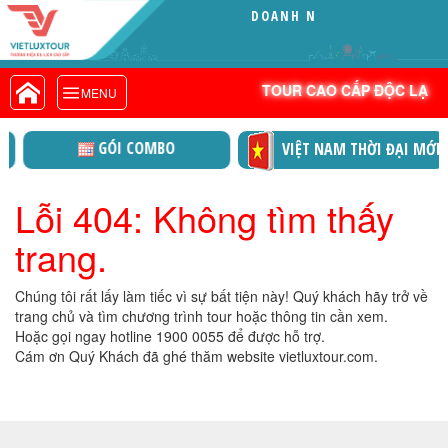
DOANH NGHI
VIETLUXTOUR.COM
TOUR CAO CẤP ĐỘC LẠ
TOUR CAO CẤP ĐỘC LẠ
MENU
TOUR TRONG NƯỚC
TOUR NƯỚC NGOÀI
 VIỆT KIỀU
GÓI COMBO
VIỆT NAM T
TOUR KHỞI HÀNH TỪ HÀ NỘI
TOUR KHỞI HÀNH TỪ ĐÀ NẴNG
Lỗi 404: Không tìm thấy
TOUR KHỞI HÀNH TỪ CẦN THƠ
trang.
TOUR ĐOÀN - M.I.C.E
TOUR COMBO
Chúng tôi rất lấy làm tiếc vì sự bất tiện này! Quý khách hãy trở về
DỊCH VỤ
trang chủ và tìm chương trình tour hoặc thông tin cần xem.
Hoặc gọi ngay hotline 1900 0055 để được hỗ trợ.
GIỚI THIỆU
Cám ơn Quý Khách đã ghé thăm website vietluxtour.com.
HỒ SƠ NĂNG LỰC
PROFILE EN
THƯ KHEN VIETLUXTOUR