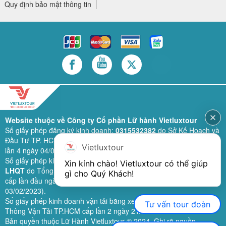
Quy định bảo mật thông tin
Website thuộc về Công ty Cổ phần Lữ hành Vietluxtour
Số giấy phép đăng ký kinh doanh:
0315532382
do Sở Kế Hoạch và
Đầu Tư TP. HCM cấp lần đầu ngày 28/02/2019 (sửa đổi bổ sung
Vietluxtour
lần 4 ngày 04/06/2024).
Số giấy phép kinh doanh lữ hành quốc tế:
79-1111/2019/TCDL-GP
Xin kính chào! Vietluxtour có thể giúp 
LHQT
do Tổng Cục Du Lịch (nay là Cục Du lịch quốc gia Việt Nam)
gì cho Quý Khách!
cấp lần đầu ngày 26/09/2019 (sửa đổi, bổ sung lần 3 ngày
03/02/2023).
Số giấy phép kinh doanh vận tải bằng xe ô tô:
11924
do Sở Giao
Tư vấn tour đoàn
Thông Vận Tải TP.HCM cấp lần 2 ngày 21/02/2023.
Bản quyền thuộc Lữ Hành Vietluxtour ® 2024. Ghi rõ nguồn