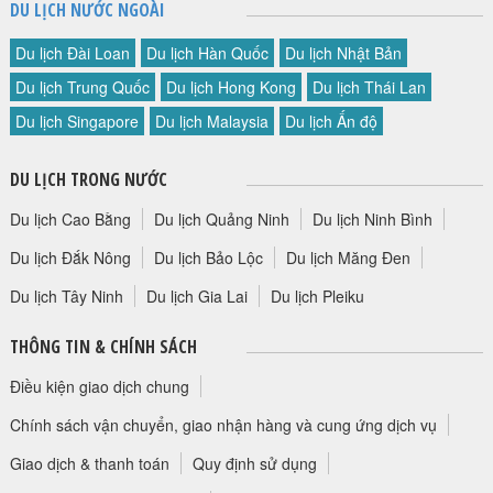
DU LỊCH NƯỚC NGOÀI
HỘP THƯ GÓP Ý
Du lịch Đài Loan
Du lịch Hàn Quốc
Du lịch Nhật Bản
PROFILE HƯỚNG DẪN VIÊN
Du lịch Trung Quốc
Du lịch Hong Kong
Du lịch Thái Lan
TUYỂN DỤNG
Du lịch Singapore
Du lịch Malaysia
Du lịch Ấn độ
LIÊN HỆ
DU LỊCH TRONG NƯỚC
Du lịch Cao Bằng
Du lịch Quảng Ninh
Du lịch Ninh Bình
Du lịch Đắk Nông
Du lịch Bảo Lộc
Du lịch Măng Đen
Du lịch Tây Ninh
Du lịch Gia Lai
Du lịch Pleiku
THÔNG TIN & CHÍNH SÁCH
Điều kiện giao dịch chung
Chính sách vận chuyển, giao nhận hàng và cung ứng dịch vụ
Giao dịch & thanh toán
Quy định sử dụng