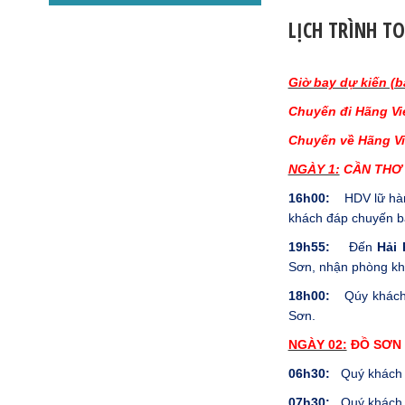
LỊCH TRÌNH T
Giờ bay dự kiến (b
Chuyến đi Hãng
Vi
Chuyến về Hãng
Vi
NGÀY 1:
CẦN THƠ 
16h00:
HDV lữ h
khách đáp chuyến b
19h55:
Đến
Hải 
Sơn, nhận phòng khá
18h00:
Qúy khác
Sơn.
NGÀY 02:
ĐỒ SƠN 
06
h
3
0
:
Quý khách
07h30:
Quý khách 