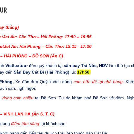
OUR
ay thẳng)
etJet Air
:
Cần Thơ – Hải Phòng: 17
:
5
0
– 1
9:
55
etJet Air
:
Hải Phòng – Cần Thơ: 15
:
1
5 - 1
7
:
20
– HẢI PHÒNG – ĐỒ SƠN (Ăn C)
ành
Vietluxtour
đón quý khách tại
sân bay Trà Nóc
,
HDV
làm thủ tục 
ay đến
Sân Bay Cát Bi (Hải Phòng)
lúc
17h50.
Phòng,
Xe đón đưa Quý khách dùng
cơm bữa tối tại nhà hàng
. Khở
ch sạn, nghỉ ngơi.
h
dùng cơm chiều
tại Đồ Sơn. Tự do khám phá Đồ Sơn về đêm. Ngh
– VỊNH LAN HẠ
(Ăn S, T, C)
 dùng
điểm tâm
sáng
tại khách sạn.
khởi hành đến Bến tàu du lịch Cái Bèo thuộc đảo Cát Bà