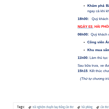
Khám phá Bã
ngay cả khi k
18h00:
Quý khác
NGÀY 03:
HẢI PHÒ
06
h00
:
Quý khách
Công viên Á
Khu mua sắm
11h00:
Làm thủ tục 
Sau bữa trưa, xe đ
15h15
. Kết thúc chư
(Thứ tự chương trì
Tags:
trải nghiệm chuyến bay thẳng cần thơ
hải phòng
cần thơ