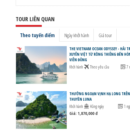
TOUR LIÊN QUAN
Theo tuyến điểm
Ngày khởi hành
Giá tour
THE VIETNAM OCEAN ODYSSEY - HẢI T
XUYÊN VIỆT TỪ RỒNG THIÊNG ĐẾN H
VIỄN ĐÔNG
Khởi hành
Theo yêu cầu
7 
THƯỞNG NGOẠN VỊNH HẠ LONG TRÊN
THUYỀN LUNA
Khởi hành
Hằng ngày
1 ng
Giá: 1,870,000 đ