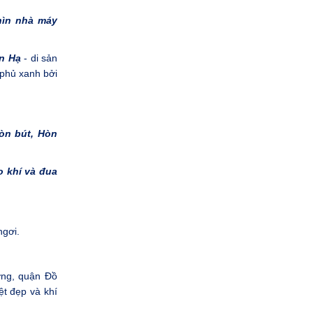
ìn nhà máy
n Hạ
- di sản
 phủ xanh bởi
òn bút, Hòn
o khí và đua
ngơi.
ơng, quận Đồ
ệt đẹp và khí