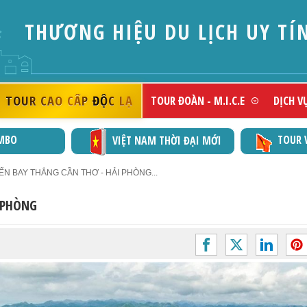
THƯƠNG HIỆU DU LỊCH UY TÍ
TOUR CAO CẤP ĐỘC LẠ
TOUR ĐOÀN - M.I.C.E
DỊCH V
MBO
TOUR 
VIỆT NAM THỜI ĐẠI MỚI
N BAY THẲNG CẦN THƠ - HẢI PHÒNG...
 PHÒNG