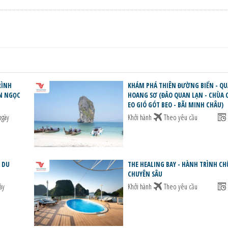
RÌNH
KHÁM PHÁ THIÊN ĐƯỜNG BIỂN - Q
ÒN NGỌC
HOANG SƠ (ĐẢO QUAN LẠN - CHÙA 
EO GIÓ GÓT BEO - BÃI MINH CHÂU)
ngày
Khởi hành
Theo yêu cầu
 DU
THE HEALING BAY - HÀNH TRÌNH C
CHUYÊN SÂU
ày
Khởi hành
Theo yêu cầu