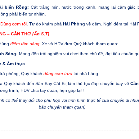
i biển Rồng:
Cát trắng mịn, nước trong xanh, mang lại cảm giác b
hông phải biển tự nhiên.
h
Dùng cơm tối
. Tự do khám phá
Hải Phòng
về đêm. Nghỉ đêm tại Hải 
NG – CẦN THƠ
(Ăn S,T)
 dùng
điểm tâm sáng
, Xe và HDV đưa Quý khách tham quan:
nh Sáng:
Mang đến trải nghiệm vui chơi theo chủ đề, đạt tiêu chuẩn qu
 & Ẩm thực
trả phòng, Quý khách
dùng cơm trưa
tại nhà hàng.
ưa Quý khách đến Sân Bay Cát Bi, làm thủ tục đáp chuyến
bay về
Cần
ơng trình, HDV chia tay đoàn, hẹn gặp lại!!
nh có thể thay đổi cho phù hợp với tình hình thực tế của chuyến đi n
bảo chuyến tham quan)