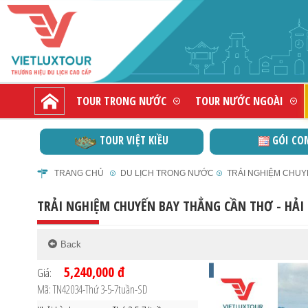
TOUR TRONG NƯỚC
TOUR NƯỚC NGOÀI
TOUR VIỆT KIỀU
GÓI CO
TRANG CHỦ
DU LỊCH TRONG NƯỚC
TRẢI NGHIỆM CHUYẾ
TRẢI NGHIỆM CHUYẾN BAY THẲNG CẦN THƠ - HẢI
5,240,000 đ
Giá:
Mã: TN42034-Thứ 3-5-7tuần-SD