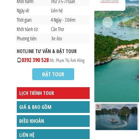
Khởi hành:
Thứ 3-5-7/tuần
Ngày về:
Liên hệ
Thời gian:
4 Ngày - 3 Đêm
Khởi hành từ:
Cần Thơ
Phương tiện:
Xe ôto
HOTLINE TƯ VẤN & ĐẶT TOUR
0392 390 528
Ms. Phạm Thị Ánh Hồng
ĐẶT TOUR
LỊCH TRÌNH TOUR
GIÁ & BAO GỒM
ĐIỀU KHOẢN
LIÊN HỆ