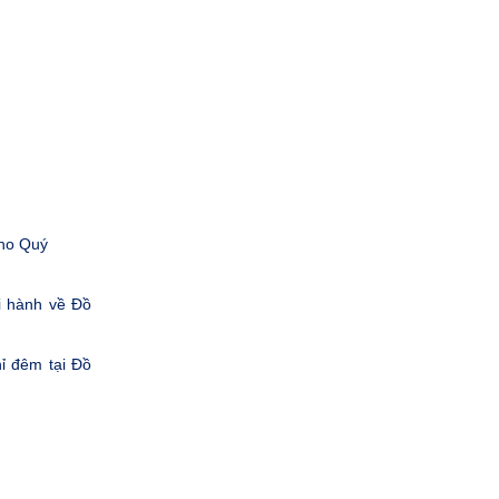
cho Quý
i hành về Đồ
ỉ đêm tại Đồ