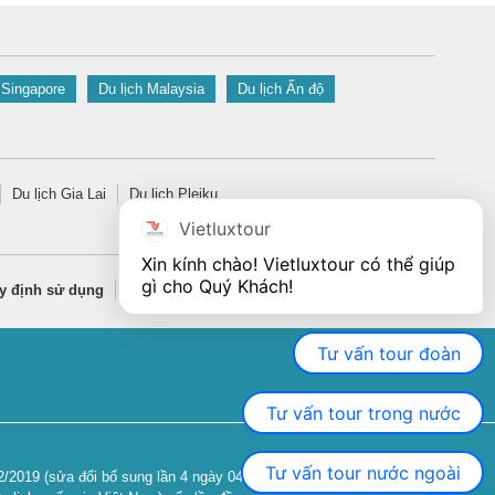
 Singapore
Du lịch Malaysia
Du lịch Ấn độ
Du lịch Gia Lai
Du lịch Pleiku
Vietluxtour
Xin kính chào! Vietluxtour có thể giúp 
gì cho Quý Khách!
y định sử dụng
Quy định bảo mật thông tin
Tư vấn tour đoàn
Tư vấn tour trong nước
Tư vấn tour nước ngoài
2019 (sửa đổi bổ sung lần 4 ngày 04/06/2024).