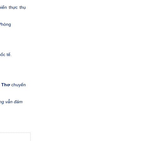
iển thực thụ
Phòng
ốc tế.
 Thơ
chuyến
hưng vẫn đảm