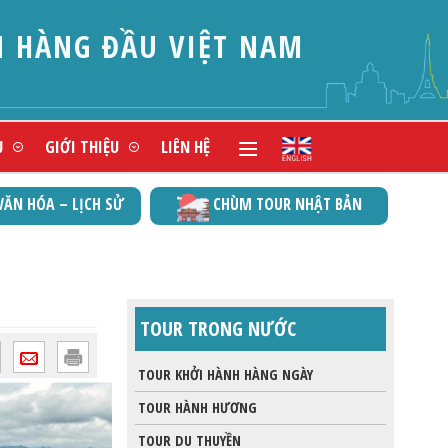
N HÀNG ĐẦU VIỆT NAM
Ụ
GIỚI THIỆU
LIÊN HỆ
VĂN HÓA – LỊCH SỬ
CHÙM TOUR NHẬT BẢN
TOUR TRONG NƯỚC
TOUR KHỞI HÀNH HÀNG NGÀY
TOUR HÀNH HƯƠNG
TOUR DU THUYỀN