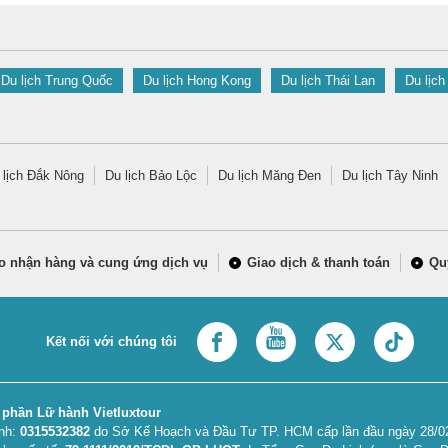
Du lịch Trung Quốc
Du lịch Hong Kong
Du lịch Thái Lan
Du lịch
 lịch Đắk Nông
Du lịch Bảo Lộc
Du lịch Măng Đen
Du lịch Tây Ninh
o nhận hàng và cung ứng dịch vụ
Giao dịch & thanh toán
Qu
Kết nối với chúng tôi
 phần Lữ hành Vietluxtour
anh:
0315532382
do Sở Kế Hoạch và Đầu Tư TP. HCM cấp lần đầu ngày 28/02/