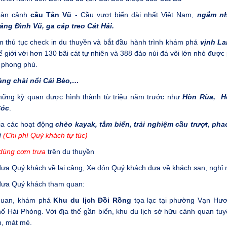
oàn cảnh
cầu Tân Vũ
- Cầu vượt biển dài nhất Việt Nam,
ngắm nh
cảng Đình Vũ, ga cáp treo Cát Hải.
 thủ tục check in du thuyền và bắt đầu hành trình khám phá
vịnh La
ế giới với hơn 130 bãi cát tự nhiên và 388 đảo núi đá vôi lớn nhỏ được
 phong phú.
ng chài nổi Cái Bèo,…
ững kỳ quan được hình thành từ triệu năm trước như
Hòn Rùa, H
Cóc
.
ia các hoạt động
chèo kayak, tắm biển, trải nghiệm cầu trượt, pha
i
(Chi phí Quý khách tự túc)
dùng cơm trưa
trên du thuyền
ưa Quý khách về lại cảng, Xe đón Quý khách đưa về khách sạn, nghỉ 
đưa Quý khách tham quan:
quan, khám phá
Khu du lịch Đồi Rồng
tọa lạc tại phường Vạn Hư
ố Hải Phòng. Với địa thế gần biển, khu du lịch sở hữu cảnh quan tuy
h, mát mẻ.