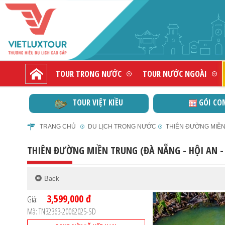
TOUR TRONG NƯỚC
TOUR NƯỚC NGOÀI
TOUR VIỆT KIỀU
GÓI CO
TRANG CHỦ
DU LỊCH TRONG NƯỚC
THIÊN ĐƯỜNG MIỀN T
THIÊN ĐƯỜNG MIỀN TRUNG (ĐÀ NẴNG - HỘI AN - 
3,599,000 đ
Giá:
Mã: TN32363-20062025-SD