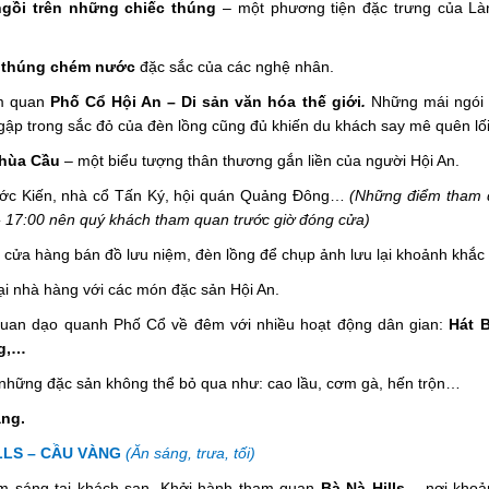
ngồi trên những chiếc thúng
– một phương tiện đặc trưng của Là
 thúng chém nước
đặc sắc của các nghệ nhân.
m quan
Phố Cổ Hội An – Di sản văn hóa thế giới
.
Những mái ngói 
p trong sắc đỏ của đèn lồng cũng đủ khiến du khách say mê quên lối
hùa Cầu
– một biểu tượng thân thương gắn liền của người Hội An.
ớc Kiến, nhà cổ Tấn Ký, hội quán Quảng Đông…
(Những điểm tham 
- 17:00 nên quý khách tham quan trước giờ đóng cửa)
 cửa hàng bán đồ lưu niệm, đèn lồng để chụp ảnh lưu lại khoảnh khắc
ại nhà hàng với các món đặc sản Hội An.
uan dạo quanh Phố Cổ về đêm với nhiều hoạt động dân gian:
Hát B
g,…
những đặc sản không thể bỏ qua như: cao lầu, cơm gà, hến trộn…
 Nẵng.
LLS – CẦU VÀNG
(Ăn sáng, trưa, tối)
m sáng tại khách sạn. Khởi hành tham quan
Bà Nà Hills
– nơi khoả