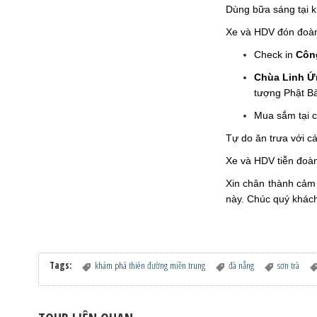
Dùng bữa sáng tại k
Xe và HDV đón đoà
Check in
Côn
Chùa Linh Ứ
tượng Phật B
Mua sắm tại 
Tự do ăn trưa với c
Xe và HDV tiễn đoàn
Xin chân thành cảm 
này. Chúc quý khách
Tags:
khám phá thiên đường miền trung
đà nẵng
sơn trà