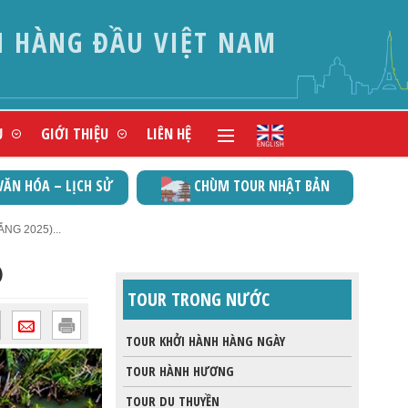
N
Ụ
GIỚI THIỆU
LIÊN HỆ
VĂN HÓA – LỊCH SỬ
CHÙM TOUR NHẬT BẢN
NG 2025)...
)
TOUR TRONG NƯỚC
TOUR KHỞI HÀNH HÀNG NGÀY
TOUR HÀNH HƯƠNG
TOUR DU THUYỀN