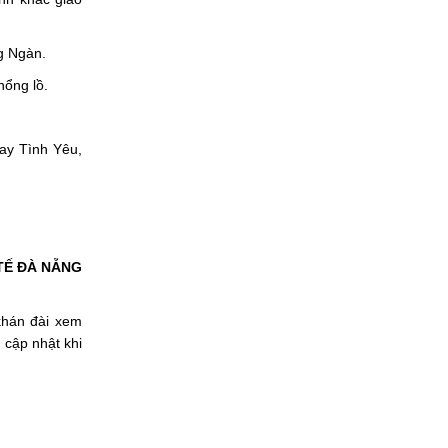
g Ngàn.
hổng lồ.
uay Tình Yêu,
TẾ ĐÀ NẴNG
khán đài xem
 cập nhật khi