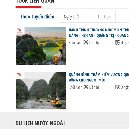
TOUR LIÊN QUAN
Theo tuyến điểm
Ngày khởi hành
Giá tour
HÀNH TRÌNH THƯƠNG NHỚ MIỀN TRUN
NẴNG - HỘI AN - QUẢNG TRỊ - QUẢNG
Khởi hành
Liên hệ
4 ngà
QUẢNG BÌNH: THÁM HIỂM VƯƠNG QU
ĐỘNG CHO NGƯỜI MỚI
Khởi hành
Liên hệ
3 ngà
DU LỊCH NƯỚC NGOÀI