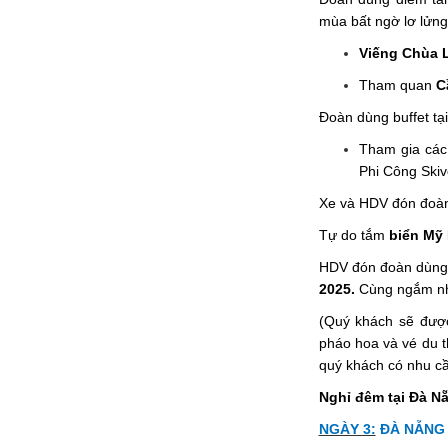
mùa bất ngờ lơ lửn
Viếng Chùa 
Tham quan
C
Đoàn dùng buffet tại
Tham gia các 
Phi Công Ski
Xe và HDV đón đoàn
Tự do tắm
biển Mỹ
HDV đón đoàn dùng 
2025.
Cùng ngắm nhìn
(Quý khách sẽ được
pháo hoa và vé du t
quý khách có nhu cầ
Nghỉ đêm tại Đà N
NGÀY 3:
ĐÀ NẴNG 