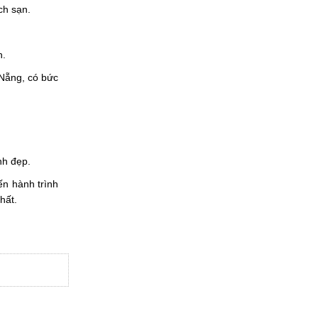
ch sạn.
h.
 Nẵng, có bức
nh đẹp.
ến hành trình
hất.