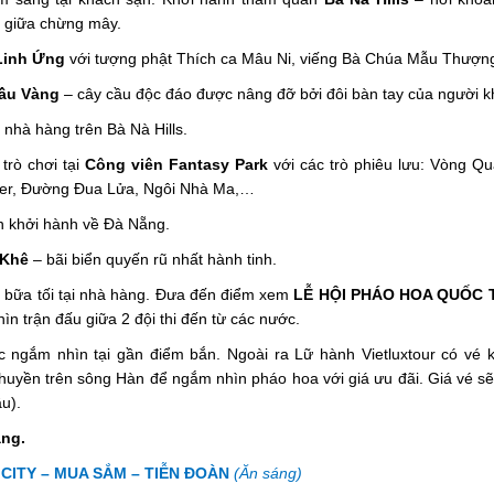
g giữa chừng mây.
Linh Ứng
với tượng phật Thích ca Mâu Ni, viếng Bà Chúa Mẫu Thượn
ầu Vàng
– cây cầu độc đáo được nâng đỡ bởi đôi bàn tay của người k
 nhà hàng trên Bà Nà Hills.
trò chơi tại
Công viên Fantasy Park
với các trò phiêu lưu: Vòng Q
ver, Đường Đua Lửa, Ngôi Nhà Ma,…
 khởi hành về Đà Nẵng.
 Khê
– bãi biển quyến rũ nhất hành tinh.
bữa tối tại nhà hàng. Đưa đến điểm xem
LỄ HỘI PHÁO HOA QUỐC 
 trận đấu giữa 2 đội thi đến từ các nước.
 ngắm nhìn tại gần điểm bắn. Ngoài ra Lữ hành Vietluxtour có vé 
huyền trên sông Hàn để ngắm nhìn pháo hoa với giá ưu đãi. Giá vé sẽ
u).
ẵng.
CITY – MUA SẮM – TIỄN ĐOÀN
(Ăn sáng)