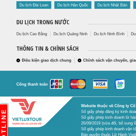
Du lịch Đài Loan
Du lịch Hàn Quốc
Du lịch Nhật Bản
DU LỊCH TRONG NƯỚC
Du lịch Cao Bằng
Du lịch Quảng Ninh
Du lịch Ninh Bình
Du
THÔNG TIN & CHÍNH SÁCH
Điều kiện giao dịch chung
Chính sách vận chuyển, gia
Cổng thanh toán
Website thuộc về Công ty Cổ
HOTLINE
Số giấy phép đăng ký kinh do
Số giấy phép kinh doanh lữ hà
26/09/2019 (sửa đổi, bổ sung l
Số giấy phép kinh doanh vận tả
Bản quyền thuộc Lữ Hành Vietl