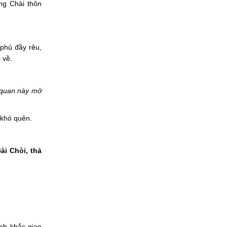
ng Chài thôn
phủ đầy rêu,
 về.
quan này mở
 khó quên.
ài Chòi, thả
nh khắc giao