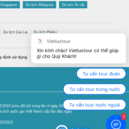
 Singapore
Du lịch Malaysia
Du lịch Ấn độ
Du lịch Gia Lai
Du lịch Pleiku
Vietluxtour
Xin kính chào! Vietluxtour có thể giúp 
gì cho Quý Khách!
y định sử dụng
Quy định bảo mật thông tin
Tư vấn tour đoàn
Tư vấn tour trong nước
Tư vấn tour nước ngoài
2019 (sửa đổi bổ sung lần 4 ngày 04/06/2024).
u lịch quốc gia Việt Nam) cấp lần đầu ngày
1
02/2023.