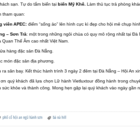
hách sạn. Tự do tắm biển tại
biển Mỹ Khê.
Làm thủ tục trả phòng khá
n tham quan:
g viên APEC:
điểm “sống ảo” lên hình cực kì đẹp cho hội mê chụp hìn
ng – Sơn Trà
: một trong những ngôi chùa có quy mô rộng nhất tại Đà
à Quan Thế Âm cao nhất Việt Nam.
cửa hàng đặc sản Đà Nẵng.
ác món đặc sản địa phương.
 ra sân bay. Kết thúc hành trình 3 ngày 2 đêm tại Đà Nẵng – Hội An xi
ơn quý khách đã lựa chọn Lữ hành Vietluxtour đồng hành trong chuy
 sức khỏe và thành công. Mong hẹn gặp lại quý khách vào ngày gần n
phố cổ hội an ngũ hành sơn
bà nà hill