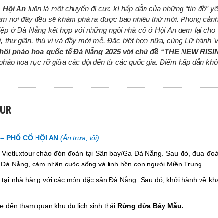
 Hội An
luôn là một chuyến đi cực kì hấp dẫn của những “tín đồ” yêu
hăm nơi đây đều sẽ khám phá ra được bao nhiêu thứ mới. Phong cảnh
 điệp ở Đà Nẵng kết hợp với những ngôi nhà cổ ở Hội An đem lại cho
, thư giãn, thú vị và đầy mới mẻ. Đặc biệt hơn nữa, cùng Lữ hành Vi
 hội pháo hoa quốc tế Đà Nẵng 2025 với chủ đề “THE NEW RIS
pháo hoa rực rỡ giữa các đội đến từ các quốc gia. Điểm hấp dẫn khô
OUR
– PHỐ CỔ HỘI AN
(Ăn trưa, tối)
Vietluxtour chào đón đoàn tại Sân bay/Ga Đà Nẵng. Sau đó, đưa đo
Đà Nẵng, cảm nhận cuộc sống và linh hồn con người Miền Trung.
 tại nhà hàng với các món đặc sản Đà Nẵng. Sau đó, khởi hành về kh
xe đến tham quan khu du lịch sinh thái
Rừng dừa Bảy Mẫu.