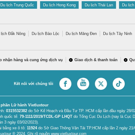
Du lịch Trung Quốc
Du lịch Hong Kong
Du lịch Thái Lan
Du lịch
 lịch Đắk Nông
Du lịch Bảo Lộc
Du lịch Măng Đen
Du lịch Tây Ninh
o nhận hàng và cung ứng dịch vụ
Giao dịch & thanh toán
Qu
Kết nối với chúng tôi
 phần Lữ hành Vietluxtour
anh:
0315532382
do Sở Kế Hoạch và Đầu Tư TP. HCM cấp lần đầu ngày 28/02/
nh quốc tế:
79-1111/2019/TCDL-GP LHQT
do Tổng Cục Du Lịch (nay là Cục D
ần 3 ngày 03/02/2023).
i bằng xe ô tô:
11924
do Sở Giao Thông Vận Tải TP.HCM cấp lần 2 ngày 21/
uxtour ® 2024. Ghi rõ nguồn www.vietluxtour.com