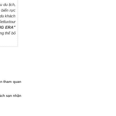
 du lịch,
 biển rực
 du khách
etluxtour
ING ERA”
ng thể bỏ
àn tham quan
ách sạn nhận