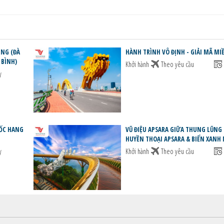
G (ĐÀ
HÀNH TRÌNH VÔ ĐỊNH - GIẢI MÃ M
 BÌNH)
Khởi hành
Theo yêu cầu
y
ỐC HANG
VŨ ĐIỆU APSARA GIỮA THUNG LŨNG
HUYỀN THOẠI APSARA & BIỂN XANH 
y
Khởi hành
Theo yêu cầu