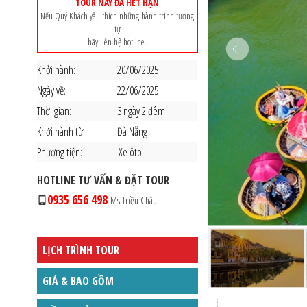
TOUR NÀY ĐÃ HẾT HẠN
Nếu Quý Khách yêu thích những hành trình tương
tự
hãy liên hệ hotline.
Khởi hành:
20/06/2025
Ngày về:
22/06/2025
Thời gian:
3 ngày 2 đêm
Khởi hành từ:
Đà Nẵng
Phương tiện:
Xe ôto
HOTLINE TƯ VẤN & ĐẶT TOUR
0935 656 498
Ms Triều Châu
LỊCH TRÌNH TOUR
GIÁ & BAO GỒM