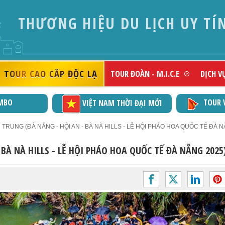
DOANH 
TOUR CAO CẤP ĐỘC LẠ
TOUR ĐOÀN - M.I.C.E
DỊCH V
MBO
TOUR 
VIỆT NAM THỜI ĐẠI MỚI
RUNG (ĐÀ NẴNG - HỘI AN - BÀ NÀ HILLS - LỄ HỘI PHÁO HOA QUỐC TẾ ĐÀ NẴ
BÀ NÀ HILLS - LỄ HỘI PHÁO HOA QUỐC TẾ ĐÀ NẴNG 2025