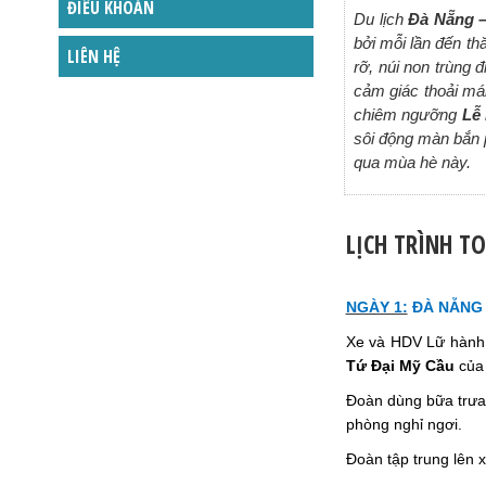
ĐIỀU KHOẢN
Du lịch
Đà Nẵng –
bởi mỗi lần đến t
LIÊN HỆ
rỡ, núi non trùng
cảm giác thoải mái
chiêm ngưỡng
Lễ
sôi động màn bắn 
qua mùa hè này.
LỊCH TRÌNH T
NGÀY 1:
ĐÀ NẴNG 
Xe và HDV Lữ hành 
Tứ Đại Mỹ Cầu
của 
Đoàn dùng bữa trưa
phòng nghỉ ngơi.
Đoàn tập trung lên 