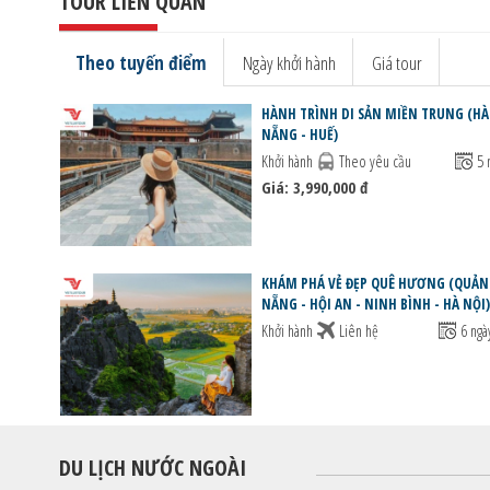
TOUR LIÊN QUAN
Theo tuyến điểm
Ngày khởi hành
Giá tour
HÀNH TRÌNH DI SẢN MIỀN TRUNG (HÀ 
NẴNG - HUẾ)
Khởi hành
Theo yêu cầu
5 
Giá: 3,990,000 đ
KHÁM PHÁ VẺ ĐẸP QUÊ HƯƠNG (QUẢNG 
NẴNG - HỘI AN - NINH BÌNH - HÀ NỘI)
Khởi hành
Liên hệ
6 ngà
DU LỊCH NƯỚC NGOÀI