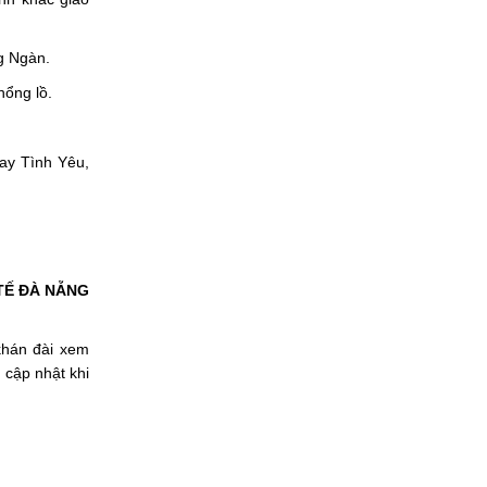
g Ngàn.
hổng lồ.
uay Tình Yêu,
TẾ ĐÀ NẴNG
khán đài xem
 cập nhật khi