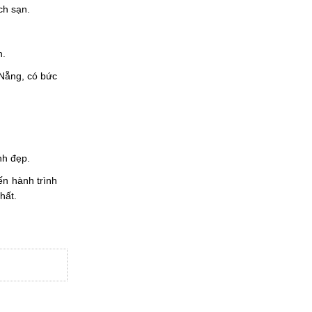
ch sạn.
h.
 Nẵng, có bức
nh đẹp.
ến hành trình
hất.