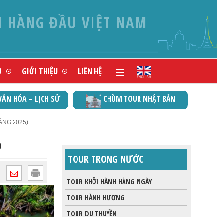
N HÀNG ĐẦU VIỆT NAM
Ụ
GIỚI THIỆU
LIÊN HỆ
VĂN HÓA – LỊCH SỬ
CHÙM TOUR NHẬT BẢN
NG 2025)...
)
TOUR TRONG NƯỚC
TOUR KHỞI HÀNH HÀNG NGÀY
TOUR HÀNH HƯƠNG
TOUR DU THUYỀN