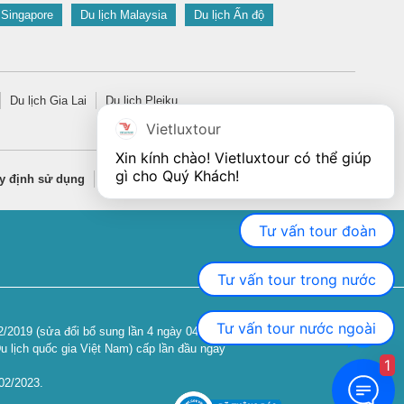
 Singapore
Du lịch Malaysia
Du lịch Ấn độ
Du lịch Gia Lai
Du lịch Pleiku
Vietluxtour
Xin kính chào! Vietluxtour có thể giúp 
gì cho Quý Khách!
y định sử dụng
Quy định bảo mật thông tin
Tư vấn tour đoàn
Tư vấn tour trong nước
Tư vấn tour nước ngoài
2019 (sửa đổi bổ sung lần 4 ngày 04/06/2024).
u lịch quốc gia Việt Nam) cấp lần đầu ngày
1
02/2023.