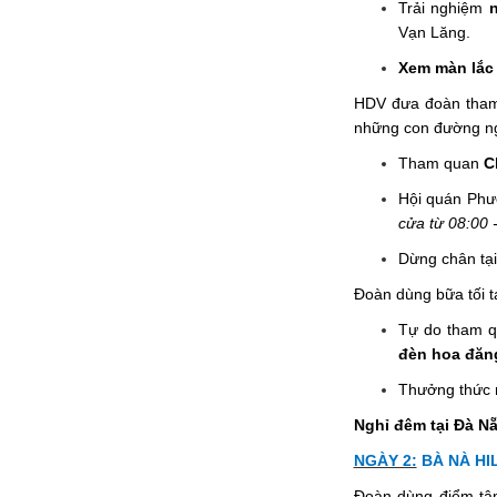
Trải nghiệm
Vạn Lăng.
Xem màn lắc
HDV đưa đoàn tha
những con đường ngậ
Tham quan
C
Hội quán Phư
cửa từ 08:00 
Dừng chân tại
Đoàn dùng bữa tối t
Tự do tham q
đèn hoa đăn
Thưởng thức 
Nghỉ đêm tại Đà
NGÀY 2:
BÀ NÀ HI
Đoàn dùng điểm tâ