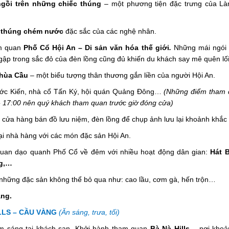
ngồi trên những chiếc thúng
– một phương tiện đặc trưng của Là
 thúng chém nước
đặc sắc của các nghệ nhân.
m quan
Phố Cổ Hội An – Di sản văn hóa thế giới
.
Những mái ngói 
p trong sắc đỏ của đèn lồng cũng đủ khiến du khách say mê quên lối
hùa Cầu
– một biểu tượng thân thương gắn liền của người Hội An.
ớc Kiến, nhà cổ Tấn Ký, hội quán Quảng Đông…
(Những điểm tham 
- 17:00 nên quý khách tham quan trước giờ đóng cửa)
 cửa hàng bán đồ lưu niệm, đèn lồng để chụp ảnh lưu lại khoảnh khắc
ại nhà hàng với các món đặc sản Hội An.
uan dạo quanh Phố Cổ về đêm với nhiều hoạt động dân gian:
Hát B
g,…
những đặc sản không thể bỏ qua như: cao lầu, cơm gà, hến trộn…
 Nẵng.
LLS – CẦU VÀNG
(Ăn sáng, trưa, tối)
m sáng tại khách sạn. Khởi hành tham quan
Bà Nà Hills
– nơi khoả