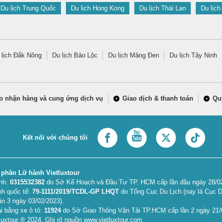
Du lịch Trung Quốc
Du lịch Hong Kong
Du lịch Thái Lan
Du lịch
 lịch Đắk Nông
Du lịch Bảo Lộc
Du lịch Măng Đen
Du lịch Tây Ninh
o nhận hàng và cung ứng dịch vụ
Giao dịch & thanh toán
Qu
Kết nối với chúng tôi
 phần Lữ hành Vietluxtour
anh:
0315532382
do Sở Kế Hoạch và Đầu Tư TP. HCM cấp lần đầu ngày 28/02/
nh quốc tế:
79-1111/2019/TCDL-GP LHQT
do Tổng Cục Du Lịch (nay là Cục D
ần 3 ngày 03/02/2023).
i bằng xe ô tô:
11924
do Sở Giao Thông Vận Tải TP.HCM cấp lần 2 ngày 21/
uxtour ® 2024. Ghi rõ nguồn www.vietluxtour.com