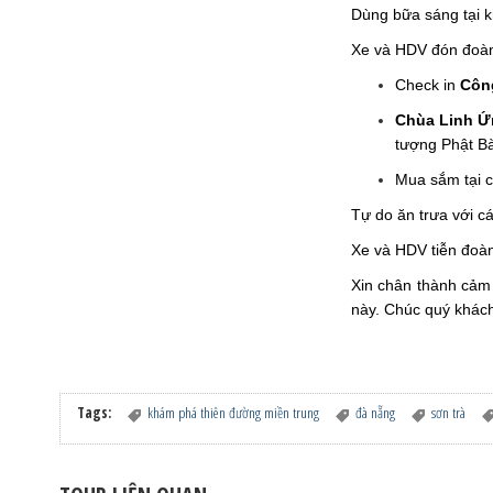
Dùng bữa sáng tại k
Xe và HDV đón đoà
Check in
Côn
Chùa Linh Ứ
tượng Phật B
Mua sắm tại 
Tự do ăn trưa với c
Xe và HDV tiễn đoàn
Xin chân thành cảm 
này. Chúc quý khách
Tags:
khám phá thiên đường miền trung
đà nẵng
sơn trà