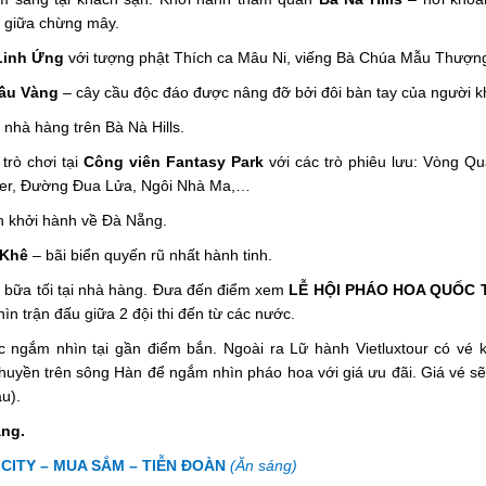
g giữa chừng mây.
Linh Ứng
với tượng phật Thích ca Mâu Ni, viếng Bà Chúa Mẫu Thượn
ầu Vàng
– cây cầu độc đáo được nâng đỡ bởi đôi bàn tay của người k
 nhà hàng trên Bà Nà Hills.
trò chơi tại
Công viên Fantasy Park
với các trò phiêu lưu: Vòng Q
ver, Đường Đua Lửa, Ngôi Nhà Ma,…
 khởi hành về Đà Nẵng.
 Khê
– bãi biển quyến rũ nhất hành tinh.
bữa tối tại nhà hàng. Đưa đến điểm xem
LỄ HỘI PHÁO HOA QUỐC 
 trận đấu giữa 2 đội thi đến từ các nước.
 ngắm nhìn tại gần điểm bắn. Ngoài ra Lữ hành Vietluxtour có vé 
huyền trên sông Hàn để ngắm nhìn pháo hoa với giá ưu đãi. Giá vé sẽ
u).
ẵng.
CITY – MUA SẮM – TIỄN ĐOÀN
(Ăn sáng)