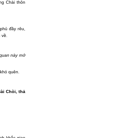
ng Chài thôn
phủ đầy rêu,
 về.
quan này mở
 khó quên.
ài Chòi, thả
nh khắc giao