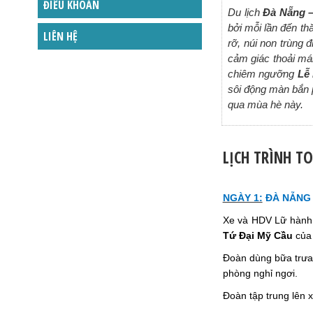
ĐIỀU KHOẢN
Du lịch
Đà Nẵng –
bởi mỗi lần đến t
LIÊN HỆ
rỡ, núi non trùng
cảm giác thoải mái
chiêm ngưỡng
Lễ
sôi động màn bắn 
qua mùa hè này.
LỊCH TRÌNH T
NGÀY 1:
ĐÀ NẴNG 
Xe và HDV Lữ hành 
Tứ Đại Mỹ Cầu
của 
Đoàn dùng bữa trưa
phòng nghỉ ngơi.
Đoàn tập trung lên 