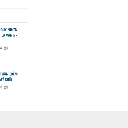
 (QUY NHƠN
- LA VANG -
4 ngày
 THẦN (ĐÊM
MỸ KHÊ)
4 ngày