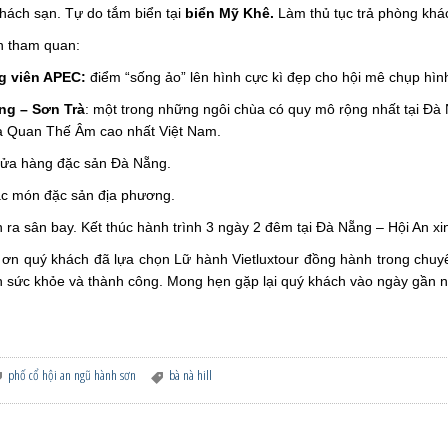
hách sạn. Tự do tắm biển tại
biển Mỹ Khê.
Làm thủ tục trả phòng khá
n tham quan:
g viên APEC:
điểm “sống ảo” lên hình cực kì đẹp cho hội mê chụp hìn
ng – Sơn Trà
: một trong những ngôi chùa có quy mô rộng nhất tại Đà
à Quan Thế Âm cao nhất Việt Nam.
cửa hàng đặc sản Đà Nẵng.
ác món đặc sản địa phương.
 ra sân bay. Kết thúc hành trình 3 ngày 2 đêm tại Đà Nẵng – Hội An xi
ơn quý khách đã lựa chọn Lữ hành Vietluxtour đồng hành trong chuy
 sức khỏe và thành công. Mong hẹn gặp lại quý khách vào ngày gần n
phố cổ hội an ngũ hành sơn
bà nà hill