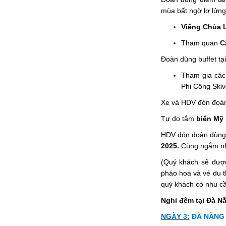
mùa bất ngờ lơ lửn
Viếng Chùa 
Tham quan
C
Đoàn dùng buffet tại
Tham gia các 
Phi Công Ski
Xe và HDV đón đoàn
Tự do tắm
biển Mỹ
HDV đón đoàn dùng 
2025.
Cùng ngắm nhìn
(Quý khách sẽ được
pháo hoa và vé du t
quý khách có nhu cầ
Nghỉ đêm tại Đà N
NGÀY 3:
ĐÀ NẴNG 