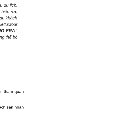
 du lịch,
 biển rực
 du khách
etluxtour
ING ERA”
ng thể bỏ
àn tham quan
ách sạn nhận