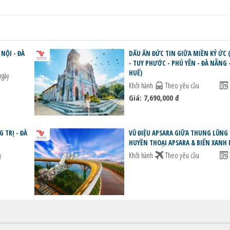
NỘI - ĐÀ
DẤU ẤN ĐỨC TIN GIỮA MIỀN KÝ ỨC
- TUY PHƯỚC - PHÚ YÊN - ĐÀ NẴNG 
HUẾ)
ngày
Khởi hành
Theo yêu cầu
Giá: 7,690,000 đ
TRỊ - ĐÀ
VŨ ĐIỆU APSARA GIỮA THUNG LŨNG
HUYỀN THOẠI APSARA & BIỂN XANH 
y
Khởi hành
Theo yêu cầu