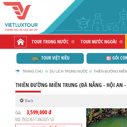
TOUR TRONG NƯỚC
TOUR NƯỚC NGOÀI
TOUR VIỆT KIỀU
GÓI CO
TRANG CHỦ
DU LỊCH TRONG NƯỚC
THIÊN ĐƯỜNG MIỀN T
THIÊN ĐƯỜNG MIỀN TRUNG (ĐÀ NẴNG - HỘI AN - 
3,599,000 đ
Giá:
Mã: TN32363-13062025-SD