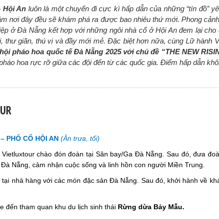
 Hội An
luôn là một chuyến đi cực kì hấp dẫn của những “tín đồ” yêu
hăm nơi đây đều sẽ khám phá ra được bao nhiêu thứ mới. Phong cảnh
 điệp ở Đà Nẵng kết hợp với những ngôi nhà cổ ở Hội An đem lại cho
, thư giãn, thú vị và đầy mới mẻ. Đặc biệt hơn nữa, cùng Lữ hành Vi
 hội pháo hoa quốc tế Đà Nẵng 2025 với chủ đề “THE NEW RIS
pháo hoa rực rỡ giữa các đội đến từ các quốc gia. Điểm hấp dẫn khô
OUR
– PHỐ CỔ HỘI AN
(Ăn trưa, tối)
Vietluxtour chào đón đoàn tại Sân bay/Ga Đà Nẵng. Sau đó, đưa đo
Đà Nẵng, cảm nhận cuộc sống và linh hồn con người Miền Trung.
 tại nhà hàng với các món đặc sản Đà Nẵng. Sau đó, khởi hành về kh
xe đến tham quan khu du lịch sinh thái
Rừng dừa Bảy Mẫu.