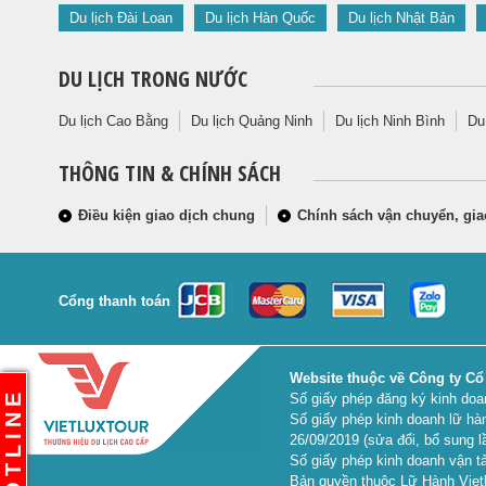
Du lịch Đài Loan
Du lịch Hàn Quốc
Du lịch Nhật Bản
DU LỊCH TRONG NƯỚC
Du lịch Cao Bằng
Du lịch Quảng Ninh
Du lịch Ninh Bình
Du
THÔNG TIN & CHÍNH SÁCH
Điều kiện giao dịch chung
Chính sách vận chuyển, gia
Cổng thanh toán
Website thuộc về Công ty Cổ
HOTLINE
Số giấy phép đăng ký kinh do
Số giấy phép kinh doanh lữ hà
26/09/2019 (sửa đổi, bổ sung l
Số giấy phép kinh doanh vận tả
Bản quyền thuộc Lữ Hành Vietl