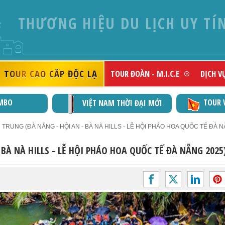
THƯƠNG HIỆU DU LỊCH UY TÍ
TOUR CAO CẤP ĐỘC LẠ
TOUR ĐOÀN - M.I.C.E
DỊCH V
MBO
TOUR 
VIỆT NAM THỜI ĐẠI MỚI
RUNG (ĐÀ NẴNG - HỘI AN - BÀ NÀ HILLS - LỄ HỘI PHÁO HOA QUỐC TẾ ĐÀ NẴ
BÀ NÀ HILLS - LỄ HỘI PHÁO HOA QUỐC TẾ ĐÀ NẴNG 2025