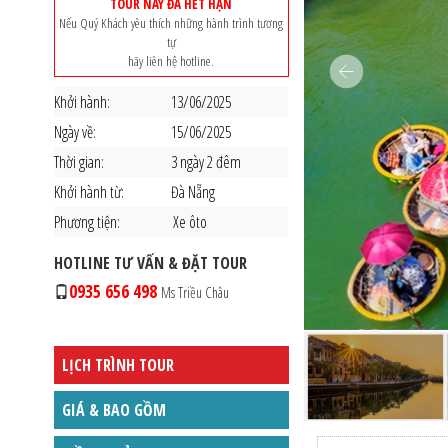
TOUR NÀY ĐÃ HẾT HẠN
Nếu Quý Khách yêu thích những hành trình tương
tự
hãy liên hệ hotline.
Khởi hành:
13/06/2025
Ngày về:
15/06/2025
Thời gian:
3 ngày 2 đêm
Khởi hành từ:
Đà Nẵng
Phương tiện:
Xe ôto
HOTLINE TƯ VẤN & ĐẶT TOUR
0935 656 498
Ms Triều Châu
LỊCH TRÌNH TOUR
GIÁ & BAO GỒM