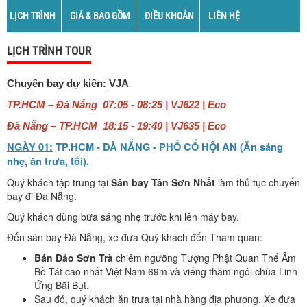
LỊCH TRÌNH
GIÁ & BAO GỒM
ĐIỀU KHOẢN
LIÊN HỆ
LỊCH TRÌNH TOUR
Chuyến bay dự kiến:
VJA
TP.HCM – Đà Nẵng 07:05 - 08:25 | VJ622 | Eco
Đà Nẵng – TP.HCM 18:15 - 19:40 | VJ635 | Eco
NGÀY 01:
TP.HCM - ĐÀ NẴNG - PHỐ CỔ HỘI AN (Ăn sáng
nhẹ, ăn trưa, tối).
Quý khách tập trung tại
Sân bay Tân Sơn Nhất
làm thủ tục chuyến
bay đi Đà Nẵng.
Quý khách dùng bữa sáng nhẹ trước khi lên máy bay.
Đến sân bay Đà Nẵng, xe đưa Quý khách đến Tham quan:
Bán Đảo Sơn Trà
chiêm ngưỡng Tượng Phật Quan Thế Âm
Bồ Tát cao nhất Việt Nam 69m và viếng thăm ngôi chùa Linh
Ứng Bãi Bụt.
Sau đó, quý khách ăn trưa tại nhà hàng địa phương. Xe đưa