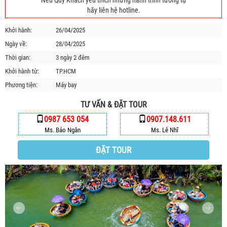
Nếu Quý Khách yêu thích những hành trình tương tự
HỘP THƯ GÓP Ý
hãy liên hệ hotline.
PROFILE HƯỚNG DẪN VIÊN
Khởi hành:
26/04/2025
TUYỂN DỤNG
Ngày về:
28/04/2025
LIÊN HỆ
Thời gian:
3 ngày 2 đêm
Khởi hành từ:
TP.HCM
Phương tiện:
Máy bay
TƯ VẤN & ĐẶT TOUR
0987 653 054
0907.148.611
Ms. Bảo Ngân
Ms. Lê Nhĩ
ĐẶT TOUR