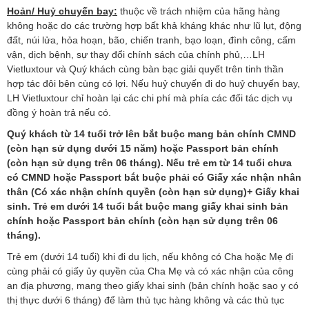
Hoản/ Huỷ chuyến bay:
thuộc về trách nhiệm của hãng hàng
không hoặc do các trường hợp bất khả kháng khác như lũ lụt, động
đất, núi lửa, hỏa hoạn, bão, chiến tranh, bạo loạn, đình công, cấm
vận, dịch bệnh, sự thay đổi chính sách của chính phủ,…LH
Vietluxtour và Quý khách cùng bàn bạc giải quyết trên tinh thần
hợp tác đôi bên cùng có lợi. Nếu huỷ chuyến đi do huỷ chuyến bay,
LH Vietluxtour chỉ hoàn lại các chi phí mà phía các đối tác dịch vụ
đồng ý hoàn trả nếu có.
Quý khách từ 14 tuổi trở lên bắt buộc mang bản chính CMND
(còn hạn sử dụng dưới 15 năm) hoặc Passport bản chính
(còn hạn sử dụng trên 06 tháng). Nếu trẻ em từ 14 tuổi chưa
có CMND hoặc Passport bắt buộc phải có Giấy xác nhận nhân
thân (Có xác nhận chính quyền (còn hạn sử dụng)+ Giấy khai
sinh. Trẻ em dưới 14 tuổi bắt buộc mang giấy khai sinh bản
chính hoặc Passport bản chính (còn hạn sử dụng trên 06
tháng).
Trẻ em (dưới 14 tuổi) khi đi du lịch, nếu không có Cha hoặc Mẹ đi
cùng phải có giấy ủy quyền của Cha Mẹ và có xác nhận của công
an địa phương, mang theo giấy khai sinh (bản chính hoặc sao y có
thị thực dưới 6 tháng) để làm thủ tục hàng không và các thủ tục