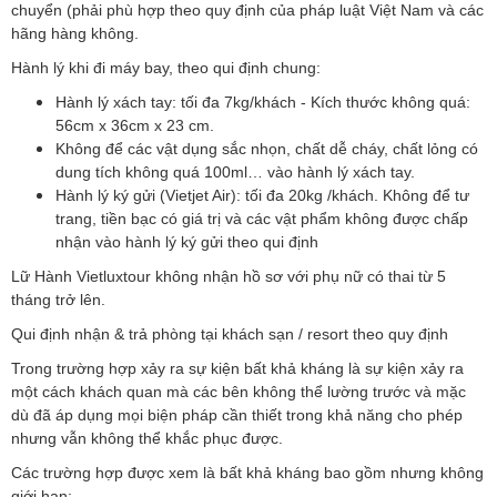
chuyển (phải phù hợp theo quy định của pháp luật Việt Nam và các
hãng hàng không.
Hành lý khi đi máy bay, theo qui định chung:
Hành lý xách tay: tối đa 7kg/khách - Kích thước không quá:
56cm x 36cm x 23 cm.
Không để các vật dụng sắc nhọn, chất dễ cháy, chất lỏng có
dung tích không quá 100ml… vào hành lý xách tay.
Hành lý ký gửi (Vietjet Air): tối đa 20kg /khách. Không để tư
trang, tiền bạc có giá trị và các vật phẩm không được chấp
nhận vào hành lý ký gửi theo qui định
Lữ Hành Vietluxtour không nhận hồ sơ với phụ nữ có thai từ 5
tháng trở lên.
Qui định nhận & trả phòng tại khách sạn / resort theo quy định
Trong trường hợp xảy ra sự kiện bất khả kháng là sự kiện xảy ra
một cách khách quan mà các bên không thể lường trước và mặc
dù đã áp dụng mọi biện pháp cần thiết trong khả năng cho phép
nhưng vẫn không thể khắc phục được.
Các trường hợp được xem là bất khả kháng bao gồm nhưng không
giới hạn: