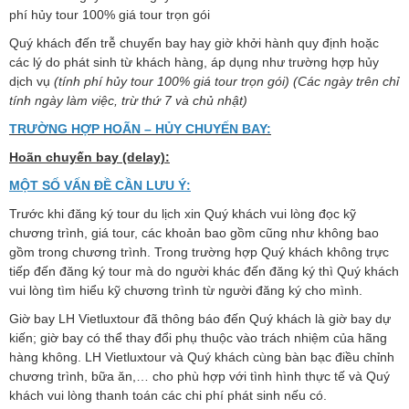
phí hủy tour 100% giá tour trọn gói
Quý khách đến trễ chuyến bay hay giờ khởi hành quy định hoặc
các lý do phát sinh từ khách hàng, áp dụng như trường hợp hủy
dịch vụ
(tính phí hủy tour 100% giá tour trọn gói) (Các ngày trên chỉ
tính ngày làm việc, trừ thứ 7 và chủ nhật)
TRƯỜNG HỢP HOÃN – HỦY CHUYẾN BAY:
Hoãn chuyến bay (delay):
MỘT SỐ VẤN ĐỀ CẦN LƯU Ý:
Trước khi đăng ký tour du lịch xin Quý khách vui lòng đọc kỹ
chương trình, giá tour, các khoản bao gồm cũng như không bao
gồm trong chương trình. Trong trường hợp Quý khách không trực
tiếp đến đăng ký tour mà do người khác đến đăng ký thì Quý khách
vui lòng tìm hiểu kỹ chương trình từ người đăng ký cho mình.
Giờ bay LH Vietluxtour đã thông báo đến Quý khách là giờ bay dự
kiến; giờ bay có thể thay đổi phụ thuộc vào trách nhiệm của hãng
hàng không. LH Vietluxtour và Quý khách cùng bàn bạc điều chỉnh
chương trình, bữa ăn,… cho phù hợp với tình hình thực tế và Quý
khách vui lòng thanh toán các chi phí phát sinh nếu có.