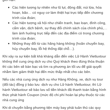
Các hiện tượng tự nhiên như lũ lụt, động đất, núi lửa, hỏa
hoạn, bão… có nguy cơ làm thiệt hại trực tiếp đến chương
trình của đoàn;
Các hiện tượng xã hội như chiến tranh, bạo loạn, đình công,
cấm vận, dịch bệnh, sự thay đổi chính sách của chính phủ,…
làm ảnh hưởng trực tiếp đến các địa điểm có trong chương
trình của đoàn;
Những thay đổi từ các hãng hàng không (hoãn chuyến bay,
hủy chuyến bay, lỗi hệ thống đặt chỗ…).
Khi xảy ra sự kiện bất khả kháng dẫn đến việc Lữ Hành Vietluxtour
không thể cung ứng dịch vụ cho Quý khách theo đúng thỏa thuận
thì các bên sẽ bàn bạc và tìm ra phương án tối ưu để giải quyết
nhằm làm giảm thiệt hại đến mức thấp nhất cho các bên.
Nếu các nhà cung ứng dịch vụ như Hàng Không, xe, dịch vụ tour
(đối tác) đồng ý bảo lưu dịch vụ cho Lữ hành Vietluxtour, thì Lữ
hành Vietluxtour sẽ bảo lưu số tiền khách đã thanh toán bằng hình
thức phát hành Coupon (mức độ chi phí hoàn lại phụ thuộc từ các
nhà cung ứng
Khi di chuyển bằng phương tiện máy bay phải tuân thủ các quy