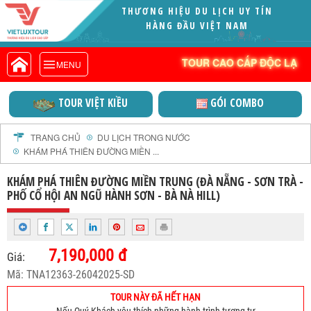
VIETLUXTOUR.COM
TOUR CAO CẤP ĐỘC LẠ
TOUR CAO CẤP ĐỘC LẠ
MENU
TOUR TRONG NƯỚC
TOUR NƯỚC NGOÀI
TOUR VIỆT KIỀU
GÓI COMBO
TOUR KHỞI HÀNH TỪ HÀ NỘI
TOUR KHỞI HÀNH TỪ ĐÀ NẴNG
TRANG CHỦ
DU LỊCH TRONG NƯỚC
KHÁM PHÁ THIÊN ĐƯỜNG MIỀN ...
TOUR KHỞI HÀNH TỪ CẦN THƠ
TOUR ĐOÀN - M.I.C.E
KHÁM PHÁ THIÊN ĐƯỜNG MIỀN TRUNG (ĐÀ NẴNG - SƠN TRÀ -
PHỐ CỔ HỘI AN NGŨ HÀNH SƠN - BÀ NÀ HILL)
TOUR COMBO
DỊCH VỤ
GIỚI THIỆU
7,190,000 đ
Giá:
HỒ SƠ NĂNG LỰC
Mã: TNA12363-26042025-SD
PROFILE EN
TOUR NÀY ĐÃ HẾT HẠN
THƯ KHEN VIETLUXTOUR