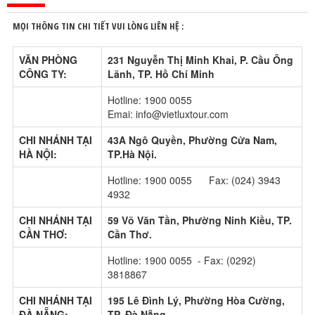
MỌI THÔNG TIN CHI TIẾT VUI LÒNG LIÊN HỆ :
VĂN PHÒNG
231 Nguyễn Thị Minh Khai, P. Cầu Ông
CÔNG TY:
Lãnh, TP. Hồ Chí Minh
Hotline: 1900 0055
Emai: info@vietluxtour.com
CHI NHÁNH TẠI
43A Ngô Quyền, Phường Cửa Nam,
HÀ NỘI:
TP.Hà Nội.
Hotline: 1900 0055 Fax: (024) 3943
4932
CHI NHÁNH TẠI
59 Võ Văn Tần, Phường Ninh Kiều, TP.
CẦN THƠ:
Cần Thơ.
Hotline: 1900 0055 - Fax: (0292)
3818867
CHI NHÁNH TẠI
195 Lê Đình Lý, Phường Hòa Cường,
ĐÀ NẴNG:
TP. Đà Nẵng.