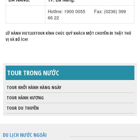
Hotline: 1900 0055 Fax: (0236) 399
66 22
LỮ HÀNH VIETLUXTOUR KÍNH CHÚC QUÝ KHÁCH MỘT CHUYẾN ĐI THẬT THÚ
VỊ VÀ BỔ ÍCH!
TOUR TRONG NƯỚC
TOUR KHỞI HÀNH HÀNG NGÀY
TOUR HÀNH HƯƠNG
TOUR DU THUYỀN
DU LỊCH NƯỚC NGOÀI