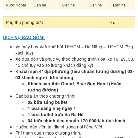
Nước Ngoài
Liên hệ
Liên hệ
Liên hệ
Liên hệ
Phụ thu phòng đơn
0 đ
DỊCH VỤ BAO GỒM:
Vé máy bay VJA khứ hồi TP.HCM – Đà Nẵng – TP.HCM (7kg
xách tay).
Xe đưa đón và phục vụ theo chương trình (loại xe 16, 29, 33,
45 chỗ tùy vào số lượng khách đăng ký).
Khách sạn 4* địa phương (tiêu chuẩn tương đương) 02-
03 khách người lớn/ phòng.
Khách sạn Aria Grand, Blue Sun Hotel (Hoặc
tương đương)
Các bữa ăn theo chương trình:
02 bữa sáng buffet.
1 bữa sáng nhẹ ngày 1
1 bữa buffet trưa Bà Nà Hill
04 bữa chính tiêu chuẩn 170.000đ/ bữa/ khách.
Hướng dẫn viên tại địa phương nói tiếng Việt.
Phí tham quan theo chương trình.