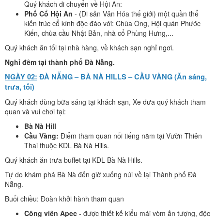
Quý khách di chuyển về Hội An:
Phố Cổ Hội An
- (Di sản Văn Hóa thế giới) một quần thể
kiến trúc cổ kính độc đáo với: Chùa Ông, Hội quán Phước
Kiến, chùa cầu Nhật Bản, nhà cổ Phùng Hưng,...
Quý khách ăn tối tại nhà hàng, về khách sạn nghỉ ngơi.
Nghỉ đêm tại thành phố Đà Nẵng.
NGÀY 02:
ĐÀ NẴNG – BÀ NÀ HILLS – CẦU VÀNG (Ăn sáng,
trưa, tối)
Quý khách dùng bữa sáng tại khách sạn, Xe đưa quý khách tham
quan và vui chơi tại:
Bà Nà Hill
Cầu Vàng:
Điểm tham quan nổi tiếng nằm tại Vườn Thiên
Thai thuộc KDL Bà Nà Hills.
Quý khách ăn trưa buffet tại KDL Bà Nà Hills.
Tự do khám phá Bà Nà đến giờ xuống núi về lại Thành phố Đà
Nẵng.
Buổi chiều: Đoàn khởi hành tham quan
Công viên Apec
- được thiết kế kiểu mái vòm ấn tượng, độc