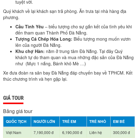
tuyệt vời.
Quý khách về lại khách sạn trả phòng. Ăn trưa tại nhà hàng địa
phương.
Cầu Tình Yêu
– biểu tượng cho sự gắn kết của tình yêu khi
đến tham quan Thành Phố Đà Nẵng.
Tượng Cá Chép Hóa Long:
Biểu tượng mong muốn vươn
lên của người Đà Nẵng.
Khu chợ Hàn:
nằm ở trung tâm Đà Nẵng. Tại đây Quý
khách tự do tham quan và mua những đặc sản của Đà Nẵng
như (Mực 1 nắng, Bánh khô Mè …)
Xe đưa đoàn ra sân bay Đà Nẵng đáp chuyến bay về TPHCM. Kết
thúc chương trình và hẹn gặp lại.
GIÁ TOUR
Bảng giá tour
QUỐC TỊCH
NGƯỜI LỚN
TRẺ EM
TRẺ NHỎ
EM BÉ
Việt Nam
7,190,000 đ
6,190,000 đ
Liên hệ
300,000 đ