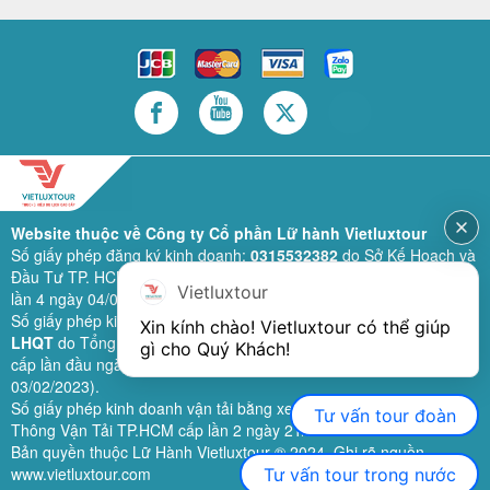
Website thuộc về Công ty Cổ phần Lữ hành Vietluxtour
Số giấy phép đăng ký kinh doanh:
0315532382
do Sở Kế Hoạch và
Đầu Tư TP. HCM cấp lần đầu ngày 28/02/2019 (sửa đổi bổ sung
Vietluxtour
lần 4 ngày 04/06/2024).
Số giấy phép kinh doanh lữ hành quốc tế:
79-1111/2019/TCDL-GP
Xin kính chào! Vietluxtour có thể giúp 
LHQT
do Tổng Cục Du Lịch (nay là Cục Du lịch quốc gia Việt Nam)
gì cho Quý Khách!
cấp lần đầu ngày 26/09/2019 (sửa đổi, bổ sung lần 3 ngày
03/02/2023).
Số giấy phép kinh doanh vận tải bằng xe ô tô:
11924
do Sở Giao
Tư vấn tour đoàn
Thông Vận Tải TP.HCM cấp lần 2 ngày 21/02/2023.
Bản quyền thuộc Lữ Hành Vietluxtour ® 2024. Ghi rõ nguồn
www.vietluxtour.com
Tư vấn tour trong nước