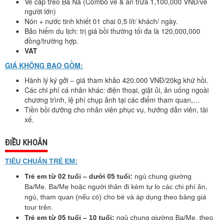
Vé cáp treo Bà Nà (Combo vé & ăn trưa 1,100,000 VNĐ/vé
người lớn)
Nón + nước tinh khiết 01 chai 0,5 lít/ khách/ ngày.
Bảo hiểm du lịch: trị giá bồi thường tối đa là 120,000,000
đồng/trường hợp.
VAT
GIÁ KHÔNG BAO GỒM:
Hành lý ký gởi – giá tham khảo 420.000 VNĐ/20kg khứ hồi.
Các chi phí cá nhân khác: điện thoại, giặt ủi, ăn uống ngoài
chương trình, lệ phí chụp ảnh tại các điểm tham quan,…
Tiền bồi dưỡng cho nhân viên phục vụ, hướng dẫn viên, tài
xế.
ĐIỀU KHOẢN
TIÊU CHUẨN TRẺ EM:
Trẻ em từ 02 tuổi – dưới 05 tuổi:
ngủ chung giường
Ba/Mẹ. Ba/Mẹ hoặc người thân đi kèm tự lo
các chi phí ăn,
ngủ, tham quan (nếu có) cho bé và áp dụng theo bảng giá
tour trên.
Trẻ em từ 05 tuổi – 10 tuổi:
ngủ chung giường Ba/Mẹ, theo