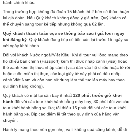
hành chính khác.
Trong trường hợp không đủ đoàn 15 khách thì 2 bên sẽ thỏa thuận
lại giá đoàn. Nếu Quý khách không đồng ý giá trên, Quý khách có
thể chuyển sang tour kế tiếp nhưng không quá 02 lần.
Quý khách thanh toán cọc sẽ thông báo sau / giá tour ngay
khi đăng ký
. Quý khách đóng tiếp số tiền còn lại trước 15 ngày so
với ngày khởi hành.
Đối với khách Nước ngoài/Việt Kiều: Khi đi tour vui lòng mang theo
hộ chiếu bản chính (Passport) kèm thị thực nhập cảnh (visa) hoặc
thẻ xanh kèm thị thực nhập cảnh (visa dán vào hộ chiếu hoặc tờ rời
hoặc cuốn miễn thị thực, các loại giấy tờ này phải có dấu nhập
cảnh Việt Nam và còn hạn sử dụng làm thủ tục lên máy bay theo
qui định hàng không).
Quý khách có mặt tại sân bay ít nhất
120 phút trước giờ khởi
hành
đối với các tour khởi hành bằng máy bay; 30 phút đối với các
tour khởi hành bằng xe lửa; tối thiểu 15 phút đối với các tour khởi
hành bằng xe. Dịp cao điểm lễ tết theo quy định của hãng vận
chuyển.
Hành lý mang theo nên gọn nhẹ, va li không quá cồng kềnh, dễ di