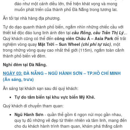
đáo như một cánh diều lớn, thể hiện khát vọng và mong
muốn phát triển của thành phố Đà Nẵng trong tương lai.
Ăn tối tại nhà hàng địa phương.
Tự do dạo quanh thành phố biển, ngắm nhìn những chiếc cầu với
thiết kế độc đáo lung linh ánh đèn tại
cầu Rồng, cầu Trần Thị Lý
,..
Quý khách cũng có thể đến
công viên Châu Á – Asia Park
để trải
nghiệm vòng quay
Mặt Trời – Sun Wheel
(chi phí tự túc)
, một
trong những vòng quay cao nhất thế giới (115m), ngắm toàn cảnh
thành phố biển về đêm.
Nghỉ đêm tại Đà Nẵng.
NGÀY 03:
ĐÀ NẴNG – NGŨ HÀNH SƠN – TP.HỒ CHÍ MINH
(Ăn sáng, trưa)
Ăn sáng tại khách sạn sau đó quý khách:
Tự do tắm biển tại khu vực biển Mỹ Khê.
Quý khách di chuyển tham quan:
Ngũ Hành Sơn
- quần thể gồm 6 ngọn núi mọc gần nhau,
quy tụ đủ những vẻ đẹp từ thiên nhiên và tâm linh, mang đến
cho du khách hành trình tham quan, khám phá thắng cảnh