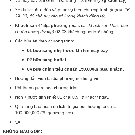
Vé máy bay Sài Gòn – Đà Nẵng – Sài Gòn
(7kg xách tay)
.
Xe du lịch đưa đón và phục vụ theo chương trình
(loại xe 16,
29, 33, 45 chỗ tùy vào số lượng khách đăng ký)
.
Khách sạn 4* địa phương
(hoặc các khách sạn khác, tiêu
chuẩn tương đương)
02-03 khách người lớn/ phòng.
Các bữa ăn theo chương trình:
01 bữa sáng nhẹ trước khi lên máy bay.
02 bữa sáng buffet.
04 bữa chính tiêu chuẩn 150,000đ/ bữa/ khách.
Hướng dẫn viên tại địa phương nói tiếng Việt.
Phí tham quan theo chương trình.
Nón + nước tinh khiết 01 chai 0,5 lít/ khách/ ngày.
Quá tặng bảo hiểm du lịch: trị giá bồi thường tối đa là
100,000,000 đồng/trường hợp.
VAT
KHÔNG BAO GỒM: