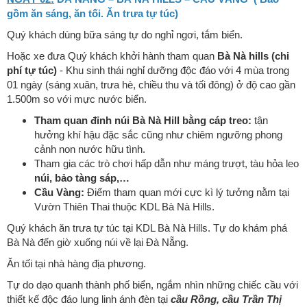
gồm ăn sáng, ăn tối. Ăn trưa tự túc)
Quý khách dùng bữa sáng tự do nghỉ ngơi, tắm biển.
Hoặc xe đưa Quý khách khởi hành tham quan
Bà Nà hills (chi
phí tự túc)
- Khu sinh thái nghỉ dưỡng độc đáo với 4 mùa trong
01 ngày (sáng xuân, trưa hè, chiều thu và tối đông) ở độ cao gần
1.500m so với mực nước biển.
Tham quan đỉnh núi Bà Nà Hill bằng cáp treo:
tận
hưởng khí hậu đặc sắc cũng như chiêm ngưỡng phong
cảnh non nước hữu tình.
Tham gia các trò chơi hấp dẫn như máng trượt, tàu hỏa leo
núi, bảo tàng sáp,…
Cầu Vàng:
Điểm tham quan mới cực kì lý tưởng nằm tại
Vườn Thiên Thai thuộc KDL Bà Nà Hills.
Quý khách ăn trưa tự túc tại KDL Bà Nà Hills. Tự do khám phá
Bà Nà đến giờ xuống núi về lại Đà Nẵng.
Ăn tối tại nhà hàng địa phương.
Tự do dạo quanh thành phố biển, ngắm nhìn những chiếc cầu với
thiết kế độc đáo lung linh ánh đèn tại
cầu Rồng, cầu Trần Thị