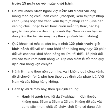
trước 15 ngày so với ngày khởi hành.
Đối với khách Nước ngoài/Việt Kiều: Khi đi tour vui lòng
mang theo hộ chiếu bản chính (Passport) kèm thị thực nhập
cảnh (visa) hoặc thẻ xanh kèm thị thực nhập cảnh (visa dán
vào hộ chiếu hoặc tờ rời hoặc cuốn miễn thị thực, các loại
giấy tờ này phải có dấu nhập cảnh Việt Nam và còn hạn sử
dụng làm thủ tục lên máy bay theo qui định hàng không).
Quý khách có mặt tại sân bay ít nhất
120 phút trước giờ
khởi hành
đối với các tour khởi hành bằng máy bay; 30 phút
đối với các tour khởi hành bằng xe lửa; tối thiểu 15 phút đối
với các tour khởi hành bằng xe. Dịp cao điểm lễ tết theo quy
định của hãng vận chuyển.
Hành lý mang theo nên gọn nhẹ, va li không quá cồng kềnh,
dễ di chuyển (phải phù hợp theo quy định của pháp luật Việt
Nam và các hãng hàng không.
Hành lý khi đi máy bay, theo qui định chung:
Hành lý xách tay:
tối đa 7kg/khách - Kích thước
không quá: 56cm x 36cm x 23 cm. Không để các vật
dụng sắc nhọn, chất dễ cháy, chất lỏng có dung tích