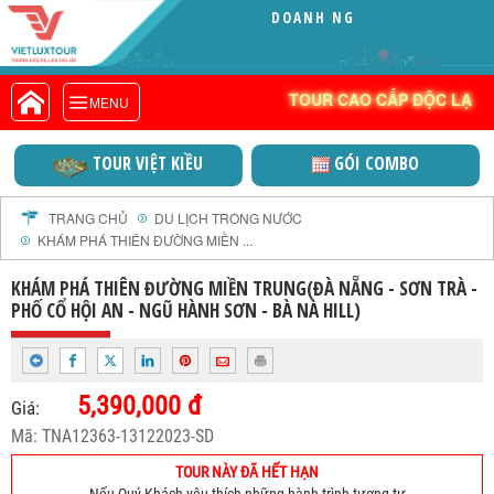
DOANH NGHIỆP ĐẠT CHỨNG
VIETLUXTOUR.COM
TOUR CAO CẤP ĐỘC LẠ
TOUR CAO CẤP ĐỘC LẠ
MENU
TOUR TRONG NƯỚC
TOUR NƯỚC NGOÀI
TOUR VIỆT KIỀU
GÓI COMBO
TOUR KHỞI HÀNH TỪ HÀ NỘI
TOUR KHỞI HÀNH TỪ ĐÀ NẴNG
TRANG CHỦ
DU LỊCH TRONG NƯỚC
KHÁM PHÁ THIÊN ĐƯỜNG MIỀN ...
TOUR KHỞI HÀNH TỪ CẦN THƠ
TOUR ĐOÀN - M.I.C.E
KHÁM PHÁ THIÊN ĐƯỜNG MIỀN TRUNG(ĐÀ NẴNG - SƠN TRÀ -
PHỐ CỔ HỘI AN - NGŨ HÀNH SƠN - BÀ NÀ HILL)
TOUR COMBO
DỊCH VỤ
GIỚI THIỆU
5,390,000 đ
Giá:
HỒ SƠ NĂNG LỰC
Mã: TNA12363-13122023-SD
PROFILE EN
TOUR NÀY ĐÃ HẾT HẠN
THƯ KHEN VIETLUXTOUR