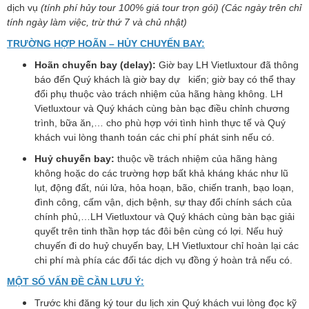
dịch vụ
(tính phí hủy tour 100% giá tour trọn gói) (Các ngày trên chỉ
tính ngày làm việc, trừ thứ 7 và chủ nhật)
TRƯỜNG HỢP HOÃN – HỦY CHUYẾN BAY:
Hoãn chuyến bay (delay):
Giờ bay LH Vietluxtour đã thông
báo đến Quý khách là giờ bay dự kiến; giờ bay có thể thay
đổi phụ thuộc vào trách nhiệm của hãng hàng không. LH
Vietluxtour và Quý khách cùng bàn bạc điều chỉnh chương
trình, bữa ăn,… cho phù hợp với tình hình thực tế và Quý
khách vui lòng thanh toán các chi phí phát sinh nếu có.
Huỷ chuyến bay:
thuộc về trách nhiệm của hãng hàng
không hoặc do các trường hợp bất khả kháng khác như lũ
lụt, động đất, núi lửa, hỏa hoạn, bão, chiến tranh, bạo loạn,
đình công, cấm vận, dịch bệnh, sự thay đổi chính sách của
chính phủ,…LH Vietluxtour và Quý khách cùng bàn bạc giải
quyết trên tinh thần hợp tác đôi bên cùng có lợi. Nếu huỷ
chuyến đi do huỷ chuyến bay, LH Vietluxtour chỉ hoàn lại các
chi phí mà phía các đối tác dịch vụ đồng ý hoàn trả nếu có.
MỘT SỐ VẤN ĐỀ CẦN LƯU Ý:
Trước khi đăng ký tour du lịch xin Quý khách vui lòng đọc kỹ