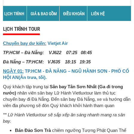
LỊCH TRÌNH
GIÁ & BAO GỒM
ĐIỀU KHOẢN
LIÊN HỆ
LỊCH TRÌNH TOUR
Chuyến bay dự kiến:
Vietjet Air
TP.HCM – Đà Nẵng: VJ622 07:25 08:45
Đà Nẵng – TP.HCM: VJ635 18:15 19:35
NGÀY 01:
TP.HCM - ĐÀ NẴNG – NGŨ HÀNH SƠN - PHỐ CỔ
HỘI AN(Ăn trưa, tối).
Quý khách tập trung tại
Sân bay Tân Sơn Nhất (Ga đi trong
nước)
nhân viên sân bay Lữ Hành Vietluxtour làm thủ tục
chuyến bay đi Đà Nẵng. Đến sân bay Đà Nẵng, xe và hướng dẫn
viên địa phương sẽ đón Quý khách khởi hành tham quan
** Lữ Hành Vietluxtour sẽ sắp xếp ăn sáng nhanh mang ra sân
bay.
Bán Đảo Sơn Trà
chiêm ngưỡng Tượng Phật Quan Thế