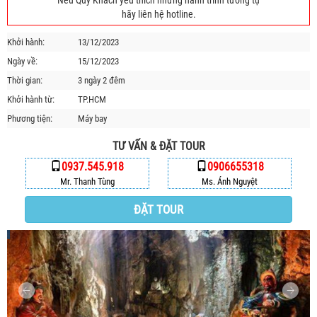
Nếu Quý Khách yêu thích những hành trình tương tự
HỘP THƯ GÓP Ý
hãy liên hệ hotline.
PROFILE HƯỚNG DẪN VIÊN
Khởi hành:
13/12/2023
TUYỂN DỤNG
Ngày về:
15/12/2023
LIÊN HỆ
Thời gian:
3 ngày 2 đêm
Khởi hành từ:
TP.HCM
Phương tiện:
Máy bay
TƯ VẤN & ĐẶT TOUR
0937.545.918
0906655318
Mr. Thanh Tùng
Ms. Ánh Nguyệt
ĐẶT TOUR