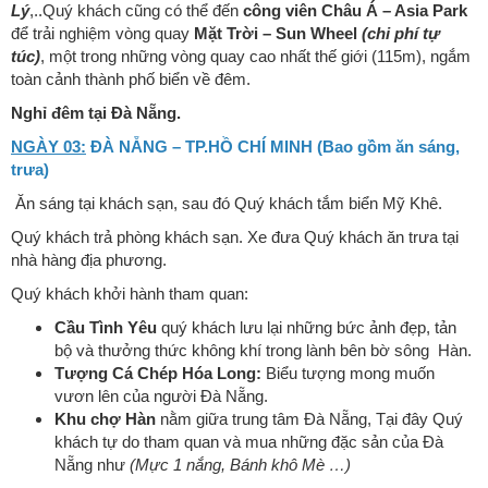
Lý
,..Quý khách cũng có thể đến
công viên Châu Á – Asia Park
để trải nghiệm vòng quay
Mặt Trời – Sun Wheel
(chi phí tự
túc)
, một trong những vòng quay cao nhất thế giới (115m), ngắm
toàn cảnh thành phố biển về đêm.
Nghỉ đêm tại Đà Nẵng.
NGÀY 03:
ĐÀ NẴNG – TP.HỒ CHÍ MINH (Bao gồm ăn sáng,
trưa)
Ăn sáng tại khách sạn, sau đó Quý khách tắm biển Mỹ Khê.
Quý khách trả phòng khách sạn. Xe đưa Quý khách ăn trưa tại
nhà hàng địa phương.
Quý khách khởi hành tham quan:
Cầu Tình Yêu
quý khách lưu lại những bức ảnh đẹp, tản
bộ và thưởng thức không khí trong lành bên bờ sông Hàn.
Tượng Cá Chép Hóa Long:
Biểu tượng mong muốn
vươn lên của người Đà Nẵng.
Khu chợ Hàn
nằm giữa trung tâm Đà Nẵng, Tại đây Quý
khách tự do tham quan và mua những đặc sản của Đà
Nẵng như
(Mực 1 nắng, Bánh khô Mè …)