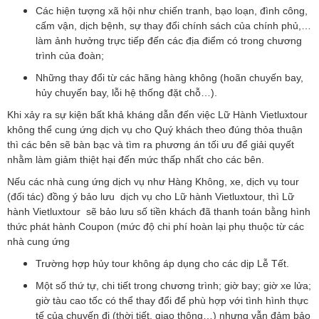
Các hiện tượng xã hội như chiến tranh, bạo loạn, đình công,
cấm vận, dịch bệnh, sự thay đổi chính sách của chính phủ,…
làm ảnh hưởng trực tiếp đến các địa điểm có trong chương
trình của đoàn;
Những thay đổi từ các hãng hàng không (hoãn chuyến bay,
hủy chuyến bay, lỗi hệ thống đặt chỗ…).
Khi xảy ra sự kiện bất khả kháng dẫn đến việc Lữ Hành Vietluxtour
không thể cung ứng dịch vụ cho Quý khách theo đúng thỏa thuận
thì các bên sẽ bàn bạc và tìm ra phương án tối ưu để giải quyết
nhằm làm giảm thiệt hại đến mức thấp nhất cho các bên.
Nếu các nhà cung ứng dịch vụ như Hàng Không, xe, dịch vụ tour
(đối tác) đồng ý bảo lưu dịch vụ cho Lữ hành Vietluxtour, thì Lữ
hành Vietluxtour sẽ bảo lưu số tiền khách đã thanh toán bằng hình
thức phát hành Coupon (mức độ chi phí hoàn lại phụ thuộc từ các
nhà cung ứng
Trường hợp hủy tour không áp dụng cho các dịp Lễ Tết.
Một số thứ tự, chi tiết trong chương trình; giờ bay; giờ xe lửa;
giờ tàu cao tốc có thể thay đổi để phù hợp với tình hình thực
tế của chuyến đi (thời tiết, giao thông…) nhưng vẫn đảm bảo