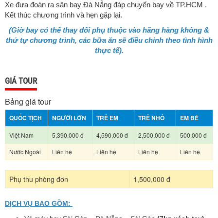
Xe đưa đoàn ra sân bay Đà Nẵng đáp chuyến bay về TP.HCM .
Kết thúc chương trình và hẹn gặp lại.
(Giờ bay có thể thay đổi phụ thuộc vào hãng hàng không &
thứ tự chương trình, các bữa ăn sẽ điều chỉnh theo tình hình
thực tế).
GIÁ TOUR
Bảng giá tour
QUỐC TỊCH
NGƯỜI LỚN
TRẺ EM
TRẺ NHỎ
EM BÉ
Việt Nam
5,390,000 đ
4,590,000 đ
2,500,000 đ
500,000 đ
Nước Ngoài
Liên hệ
Liên hệ
Liên hệ
Liên hệ
Phụ thu phòng đơn
1,500,000 đ
DỊCH VỤ BAO GỒM: