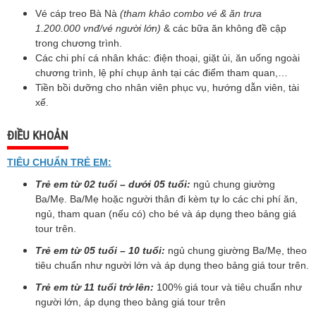
Vé cáp treo Bà Nà
(tham khảo combo vé & ăn trưa
1.200.000 vnđ/vé người lớn)
& các bữa ăn không đề cập
trong chương trình.
Các chi phí cá nhân khác: điện thoại, giặt ủi, ăn uống ngoài
chương trình, lệ phí chụp ảnh tại các điểm tham quan,…
Tiền bồi dưỡng cho nhân viên phục vụ, hướng dẫn viên, tài
xế.
ĐIỀU KHOẢN
TIÊU CHUẨN TRẺ EM:
Trẻ em từ 02 tuổi – dưới 05 tuổi:
ngủ chung giường
Ba/Mẹ. Ba/Mẹ hoặc người thân đi kèm tự lo
các chi phí ăn,
ngủ, tham quan (nếu có) cho bé và áp dụng theo bảng giá
tour trên.
Trẻ em từ 05 tuổi – 10 tuổi:
ngủ chung giường Ba/Mẹ, theo
tiêu chuẩn như người lớn và áp dụng
theo bảng giá tour trên.
Trẻ em từ 11 tuổi trở lên:
100% giá tour và tiêu chuẩn như
người lớn, áp dụng theo bảng giá tour
trên