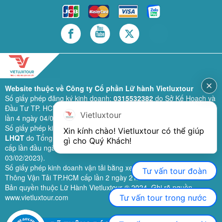
Website thuộc về Công ty Cổ phần Lữ hành Vietluxtour
Số giấy phép đăng ký kinh doanh:
0315532382
do Sở Kế Hoạch và
Đầu Tư TP. HCM cấp lần đầu ngày 28/02/2019 (sửa đổi bổ sung
Vietluxtour
lần 4 ngày 04/06/2024).
Số giấy phép kinh doanh lữ hành quốc tế:
79-1111/2019/TCDL-GP
Xin kính chào! Vietluxtour có thể giúp 
LHQT
do Tổng Cục Du Lịch (nay là Cục Du lịch quốc gia Việt Nam)
gì cho Quý Khách!
cấp lần đầu ngày 26/09/2019 (sửa đổi, bổ sung lần 3 ngày
03/02/2023).
Số giấy phép kinh doanh vận tải bằng xe ô tô:
11924
do Sở Giao
Tư vấn tour đoàn
Thông Vận Tải TP.HCM cấp lần 2 ngày 21/02/2023.
Bản quyền thuộc Lữ Hành Vietluxtour ® 2024. Ghi rõ nguồn
www.vietluxtour.com
Tư vấn tour trong nước