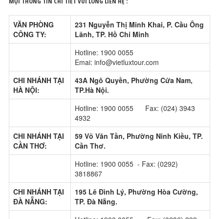
MỌI THÔNG TIN CHI TIẾT VUI LÒNG LIÊN HỆ :
VĂN PHÒNG
231 Nguyễn Thị Minh Khai, P. Cầu Ông
CÔNG TY:
Lãnh, TP. Hồ Chí Minh
Hotline: 1900 0055
Emai: info@vietluxtour.com
CHI NHÁNH TẠI
43A Ngô Quyền, Phường Cửa Nam,
HÀ NỘI:
TP.Hà Nội.
Hotline: 1900 0055 Fax: (024) 3943
4932
CHI NHÁNH TẠI
59 Võ Văn Tần, Phường Ninh Kiều, TP.
CẦN THƠ:
Cần Thơ.
Hotline: 1900 0055 - Fax: (0292)
3818867
CHI NHÁNH TẠI
195 Lê Đình Lý, Phường Hòa Cường,
ĐÀ NẴNG:
TP. Đà Nẵng.