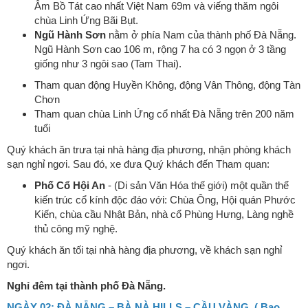
Âm Bồ Tát cao nhất Việt Nam 69m và viếng thăm ngôi
chùa Linh Ứng Bãi Bụt.
Ngũ Hành Sơn
nằm ở phía Nam của thành phố Đà Nẵng.
Ngũ Hành Sơn cao 106 m, rộng 7 ha có 3 ngọn ở 3 tầng
giống như 3 ngôi sao (Tam Thai).
Tham quan động Huyền Không, động Vân Thông, động Tàn
Chơn
Tham quan chùa Linh Ứng cổ nhất Đà Nẵng trên 200 năm
tuổi
Quý khách ăn trưa tại nhà hàng địa phương, nhận phòng khách
sạn nghỉ ngơi. Sau đó, xe đưa Quý khách đến Tham quan:
Phố Cổ Hội An
- (Di sản Văn Hóa thế giới) một quần thể
kiến trúc cổ kính độc đáo với: Chùa Ông, Hội quán Phước
Kiến, chùa cầu Nhật Bản, nhà cổ Phùng Hưng, Làng nghề
thủ công mỹ nghệ.
Quý khách ăn tối tại nhà hàng địa phương, về khách sạn nghỉ
ngơi.
Nghỉ đêm tại thành phố Đà Nẵng.
NGÀY 02:
ĐÀ NẴNG – BÀ NÀ HILLS – CẦU VÀNG ( Bao