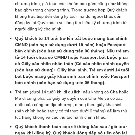
chương trình, giá tour, các khoản bao gồm cũng như không
bao gồm trong chương trình. Trong trường hợp Quý khách
không trực tiếp đến đăng ký tour mà do người khác đến
đăng ký thì Quý khách vui lòng tìm hiểu kỹ chương trình từ
người đăng ký cho mình.
Quý khách từ 14 tuổi trở lên bắt buộc mang bản chính
CMND (còn hạn sử dụng dưới 15 năm) hoặc Passport
bản chính (còn hạn sử dụng trên 06 tháng). Nếu trẻ em
từ 14 tuổi chưa có CMND hoặc Passport bắt buộc phải
có Giấy xác nhận nhân thân (Có xác nhận chính quyền
(còn hạn sử dụng)+ Giấy khai sinh. Trẻ em dưới 14 tuổi
bắt buộc mang giấy khai sinh bản chính hoặc Passport
bản chính (còn hạn sử dụng trên 06 tháng).
Trẻ em (dưới 14 tuổi) khi đi du lịch, nếu không có Cha hoặc
Mẹ đi cùng phải có giấy ủy quyền của Cha Mẹ và có xác
nhận của công an địa phương, mang theo giấy khai sinh
(bản chính hoặc sao y có thị thực dưới 6 tháng) để làm thủ
tục hàng không và các thủ tục hành chính khác.
Quý khách thanh toán cọc sẽ thông báo sau / giá tour
ngay khi đăng ký. Quý khách đóng tiếp số tiền còn lại