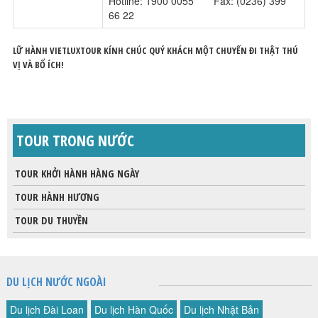
Hotline: 1900 0055 Fax: (0236) 399
66 22
LỮ HÀNH VIETLUXTOUR KÍNH CHÚC QUÝ KHÁCH MỘT CHUYẾN ĐI THẬT THÚ
VỊ VÀ BỔ ÍCH!
TOUR TRONG NƯỚC
TOUR KHỞI HÀNH HÀNG NGÀY
TOUR HÀNH HƯƠNG
TOUR DU THUYỀN
DU LỊCH NƯỚC NGOÀI
Du lịch Đài Loan
Du lịch Hàn Quốc
Du lịch Nhật Bản