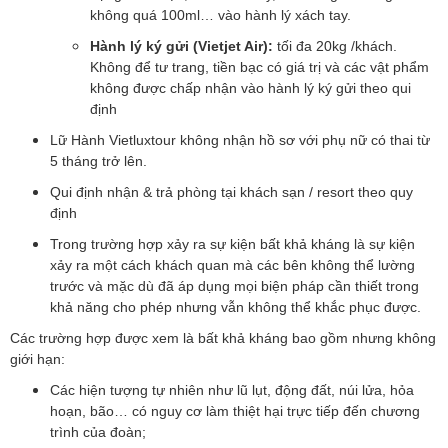
không quá 100ml… vào hành lý xách tay.
Hành lý ký gửi (Vietjet Air):
tối đa 20kg /khách.
Không để tư trang, tiền bạc có giá trị và các vật phẩm
không được chấp nhận vào hành lý ký gửi theo qui
định
Lữ Hành Vietluxtour không nhận hồ sơ với phụ nữ có thai từ
5 tháng trở lên.
Qui định nhận & trả phòng tại khách sạn / resort theo quy
định
Trong trường hợp xảy ra sự kiện bất khả kháng là sự kiện
xảy ra một cách khách quan mà các bên không thể lường
trước và mặc dù đã áp dụng mọi biện pháp cần thiết trong
khả năng cho phép nhưng vẫn không thể khắc phục được.
Các trường hợp được xem là bất khả kháng bao gồm nhưng không
giới hạn:
Các hiện tượng tự nhiên như lũ lụt, động đất, núi lửa, hỏa
hoạn, bão… có nguy cơ làm thiệt hại trực tiếp đến chương
trình của đoàn;