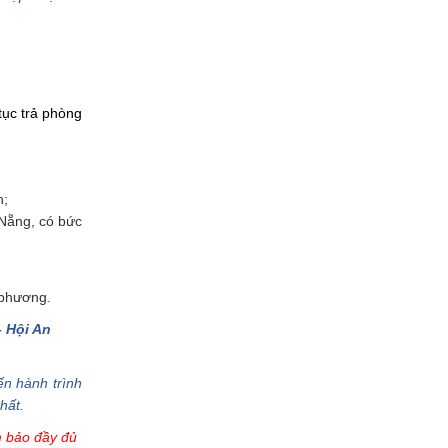
tục trả phòng
h;
 Nẵng, có bức
 phương.
– Hội An
ến hành trình
hất.
m bảo đầy đủ