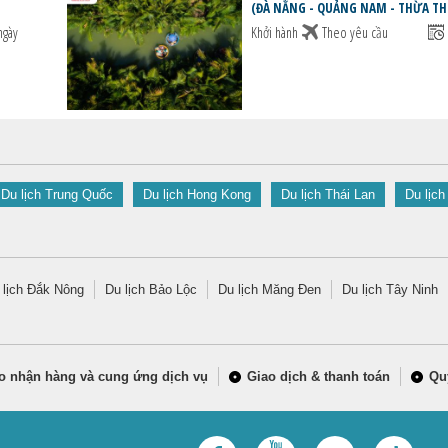
(ĐÀ NẰNG - QUẢNG NAM - THỪA TH
ngày
Khởi hành
Theo yêu cầu
Du lịch Trung Quốc
Du lịch Hong Kong
Du lịch Thái Lan
Du lịch
 lịch Đắk Nông
Du lịch Bảo Lộc
Du lịch Măng Đen
Du lịch Tây Ninh
o nhận hàng và cung ứng dịch vụ
Giao dịch & thanh toán
Qu