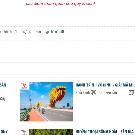
các điểm tham quan cho quý khách!
phố cổ hội an ngũ hành sơn
bà nà hill
 SẢN
HÀNH TRÌNH VÔ ĐỊNH - GIẢI MÃ M
Khởi hành
Theo yêu cầu
ngày
HONY -
HUYỀN THOẠI SÔNG HOÀI - BÊN KIA