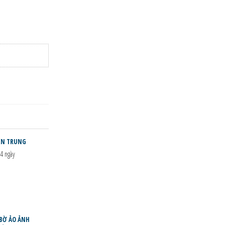
IỀN TRUNG
4 ngày
 BỜ ẢO ẢNH