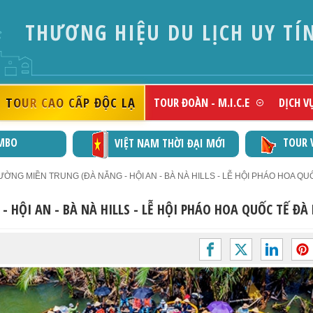
THƯƠNG HIỆU DU LỊCH UY TÍ
TOUR CAO CẤP ĐỘC LẠ
TOUR ĐOÀN - M.I.C.E
DỊCH V
MBO
TOUR 
VIỆT NAM THỜI ĐẠI MỚI
ỜNG MIỀN TRUNG (ĐÀ NẴNG - HỘI AN - BÀ NÀ HILLS - LỄ HỘI PHÁO HOA QUỐ
HỘI AN - BÀ NÀ HILLS - LỄ HỘI PHÁO HOA QUỐC TẾ ĐÀ