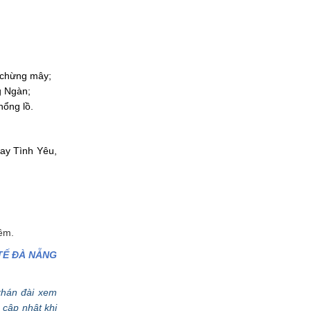
 chừng mây;
g Ngàn;
hổng lồ.
uay Tình Yêu,
êm.
TẾ ĐÀ NẴNG
khán đài xem
 cập nhật khi