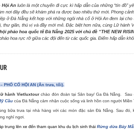
 Hội An
luôn là một chuyến đi cực kì hấp dẫn của những “tín đồ” yêu
hăm nơi đây đều sẽ khám phá ra được bao nhiêu thứ mới. Phong cảnh
 điệp ở Đà Nẵng kết hợp với những ngôi nhà cổ ở Hội An đem lại cho
, thư giãn, thú vị và đầy mới mẻ. Đặc biệt hơn nữa, cùng Lữ hành Vi
 hội pháo hoa quốc tế Đà Nẵng 2025 với chủ đề “THE NEW RIS
pháo hoa rực rỡ giữa các đội đến từ các quốc gia. Điểm hấp dẫn khô
OUR
 PHỐ CỔ HỘI AN (Ăn trưa, tối).
ữ hành Vietluxtour
chào đón đoàn tại Sân bay/ Ga Đà Nẵng. Sau
Mỹ Cầu
của Đà Nẵng cảm nhận cuộc sống và linh hồn con người Miền 
ng bữa trưa tại nhà hàng với các món đặc sản Đà Nẵng. Sau đó, 
ng nghỉ ngơi.
p trung lên xe đến tham quan khu du lịch sinh thái
Rừng dừa Bảy Mẫ