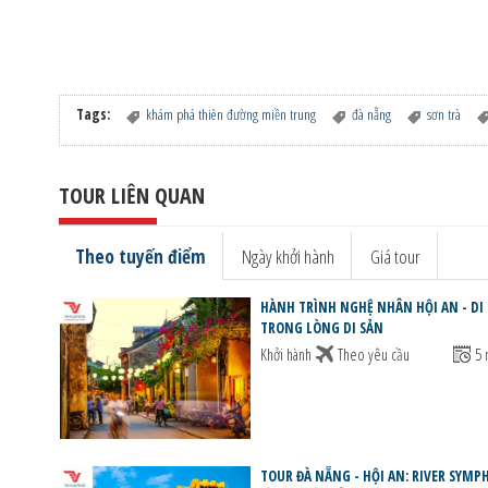
Tags:
khám phá thiên đường miền trung
đà nẵng
sơn trà
TOUR LIÊN QUAN
Theo tuyến điểm
Ngày khởi hành
Giá tour
HÀNH TRÌNH NGHỆ NHÂN HỘI AN - DI
TRONG LÒNG DI SẢN
Khởi hành
Theo yêu cầu
5 
TOUR ĐÀ NẴNG - HỘI AN: RIVER SYMP