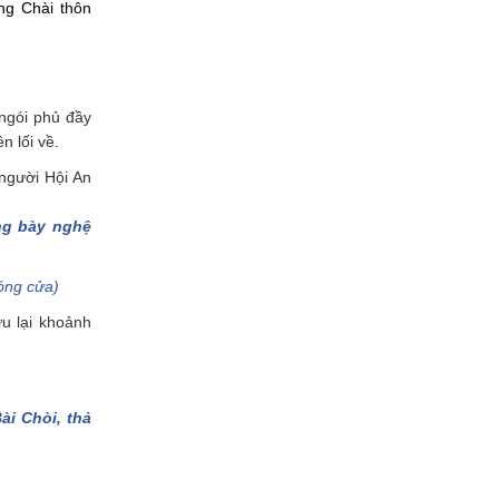
ng Chài thôn
gói phủ đầy
 lối về.
 người Hội An
ng bày nghệ
óng cửa)
u lại khoảnh
ài Chòi, thả