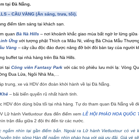
m tại Đà Nẵng.
LS – CẦU VÀNG (Ăn sáng, trưa, tối).
ng điểm tâm sáng tại khách sạn.
am quan
Bà Nà Hills
– nơi khoảnh khắc giao mùa bất ngờ lơ lửng giữa
Linh Ứng
với tượng phật Thích ca Mâu Ni, viếng Bà Chúa Mẫu Thượn
ầu Vàng
– cây cầu độc đáo được nâng đỡ bởi đôi bàn tay của người k
g buffet tại nhà hàng trên Bà Nà Hills.
ơi tại
Công viên Fantasy Park
với các trò phiêu lưu mới lạ: Vòng Q
ường Đua Lửa, Ngôi Nhà Ma,…
p trung, xe và HDV đón đoàn khởi hành về lại Đà Nẵng.
 Khê
– bãi biển quyến rũ nhất hành tinh.
 HDV đón dùng bữa tối tại nhà hàng. Tự do tham quan Đà Nẵng về đ
V Lữ hành Vietluxtour đưa đến điểm xem
LỄ HỘI PHÁO HOA QUỐC 
 trận đấu giữa 2 đội thi đến từ các nước.
 ngắm nhìn tại gần điểm bắn. Ngoài ra Lữ hành Vietluxtour có vé 
huyền trên sông Hàn để ngắm nhìn pháo hoa với giá ưu đãi. Giá vé sẽ