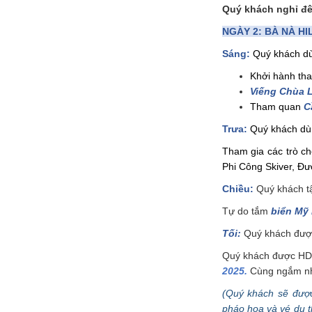
Quý khách nghỉ đê
NGÀY 2: BÀ NÀ HIL
Sáng:
Quý khách dù
Khởi hành th
Viếng Chùa 
Tham quan
C
Trưa:
Quý khách dùn
Tham gia các trò ch
Phi Công Skiver, Đ
Chiều:
Quý khách tậ
Tự do tắm
biển Mỹ
Tối:
Quý khách được
Quý khách được HD
2025.
Cùng ngắm nhìn
(Quý khách sẽ được
pháo hoa và vé du t