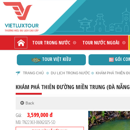
TOUR TRONG NƯỚC
TOUR NƯỚC NGOÀI
TOUR VIỆT KIỀU
GÓI CO
TRANG CHỦ
DU LỊCH TRONG NƯỚC
KHÁM PHÁ THIÊN ĐƯ
KHÁM PHÁ THIÊN ĐƯỜNG MIỀN TRUNG (ĐÀ NẴNG - 
3,599,000 đ
Giá:
Mã: TN22363-06062025-SD