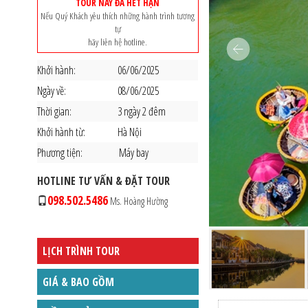
TOUR NÀY ĐÃ HẾT HẠN
Nếu Quý Khách yêu thích những hành trình tương
tự
hãy liên hệ hotline.
Khởi hành:
06/06/2025
Ngày về:
08/06/2025
Thời gian:
3 ngày 2 đêm
Khởi hành từ:
Hà Nội
Phương tiện:
Máy bay
HOTLINE TƯ VẤN & ĐẶT TOUR
098.502.5486
Ms. Hoàng Hường
LỊCH TRÌNH TOUR
GIÁ & BAO GỒM