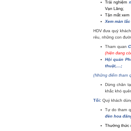
Trải nghiệm
Vạn Lăng;
Tận mắt xem 
Xem màn lắc
HDV đưa quý khác
rêu, những con đườn
Tham quan
C
(hiện đang còn
Hội quán Ph
thuật,…;
(Những điểm tham q
Dừng chân tạ
khắc khó quê
Tối:
Quý khách dùng 
Tự do tham q
đèn hoa đăn
Thưởng thức n