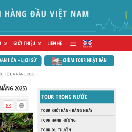
N HÀNG ĐẦU VIỆT NAM
Ụ
GIỚI THIỆU
LIÊN HỆ
VĂN HÓA – LỊCH SỬ
CHÙM TOUR NHẬT BẢN
C TẾ ĐÀ NẴNG 2025)...
 NẴNG 2025)
TOUR TRONG NƯỚC
TOUR KHỞI HÀNH HÀNG NGÀY
TOUR HÀNH HƯƠNG
TOUR DU THUYỀN