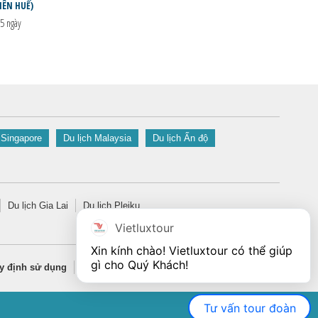
IÊN HUẾ)
5 ngày
 Singapore
Du lịch Malaysia
Du lịch Ấn độ
Du lịch Gia Lai
Du lịch Pleiku
Vietluxtour
Xin kính chào! Vietluxtour có thể giúp 
gì cho Quý Khách!
y định sử dụng
Quy định bảo mật thông tin
Tư vấn tour đoàn