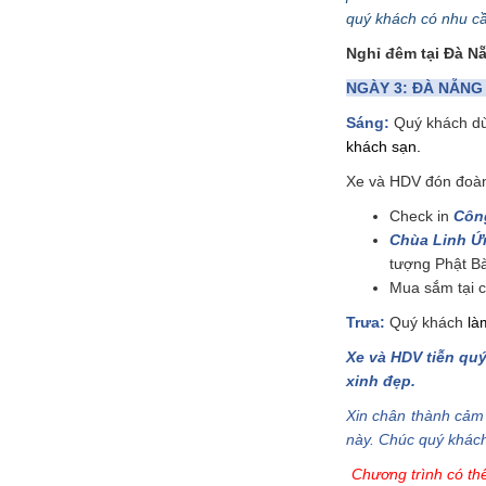
quý khách có nhu cầ
Nghỉ đêm tại Đà N
NGÀY 3: ĐÀ NẴNG 
Sáng:
Quý khách dùn
khách sạn.
Xe và HDV đón đoà
Check in
Côn
Chùa Linh Ứ
tượng Phật B
Mua sắm tại 
Trưa:
Quý khách
là
Xe và HDV tiễn quý
xinh đẹp.
Xin chân thành cảm 
này. Chúc quý khách
Chương trình có th