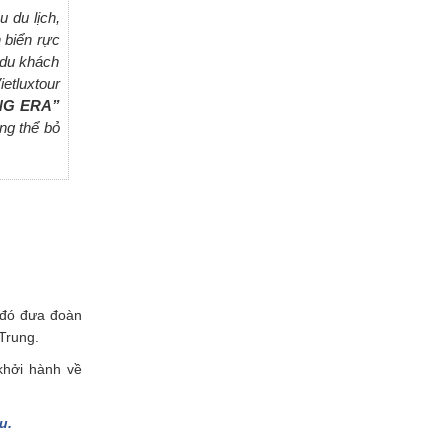
 du lịch,
 biển rực
 du khách
etluxtour
ING ERA”
ng thể bỏ
 đó đưa đoàn
Trung.
khởi hành về
u.