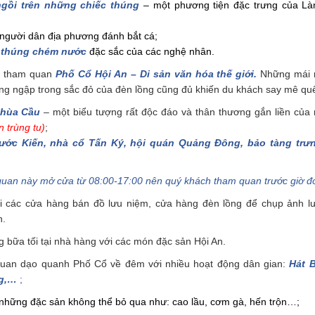
ngồi trên những chiếc thúng
– một phương tiện đặc trưng của Là
người dân địa phương đánh bắt cá;
 thúng chém nước
đặc sắc của các nghệ nhân.
h tham quan
Phố Cổ Hội An – Di sản văn hóa thế giới.
Những mái n
g ngập trong sắc đỏ của đèn lồng cũng đủ khiến du khách say mê quên
hùa Cầu
– một biểu tượng rất độc đáo và thân thương gắn liền của
 trùng tu)
;
ước Kiến, nhà cổ Tấn Ký, hội quán Quảng Đông, bảo tàng trư
uan này mở cửa từ 08:00-17:00 nên quý khách tham quan trước giờ đ
i các cửa hàng bán đồ lưu niệm, cửa hàng đèn lồng để chụp ảnh lư
n.
bữa tối tại nhà hàng với các món đặc sản Hội An.
uan dạo quanh Phố Cổ về đêm với nhiều hoạt động dân gian:
Hát B
g,…
;
hững đặc sản không thể bỏ qua như: cao lầu, cơm gà, hến trộn…;