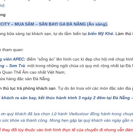
u).
ẵng
CITY – MUA SẮM – SÂN BAY/ GA ĐÀ NẴNG (Ăn sáng).
g bữa sáng tại khách sạn, tự do tắm biển tại
biển Mỹ Khê.
Làm thủ 
n tham quan:
g viên APEC:
điểm “sống ảo” lên hình cực kì đẹp cho hội mê chụp hìn
ng – Sơn Trà
: một trong những ngôi chùa có quy mô rộng nhất tại Đà
à Quan Thế Âm cao nhất Việt Nam;
cửa hàng đặc sản Đà Nẵng.
m thủ tục trả phòng khách sạn.
Tự do ăn trưa với các món đặc sản địa
 khách ra sân bay, kết thúc hành trình 3 ngày 2 đêm tại Đà Nẵng 
ơn quý khách đã lựa chọn Lữ hành Vietluxtour đồng hành trong chuy
 sức khỏe và thành công. Mong hẹn gặp lại quý khách vào ngày gần n
ể thay đổi tùy thuộc vào tình hình thực tế của chuyến đi nhưng vẫn đả