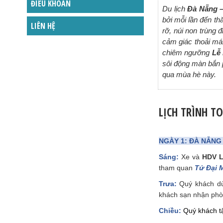
ĐIỀU KHOẢN
Du lịch
Đà Nẵng –
bởi mỗi lần đến t
LIÊN HỆ
rỡ, núi non trùng
cảm giác thoải mái
chiêm ngưỡng
Lễ
sôi động màn bắn 
qua mùa hè này.
LỊCH TRÌNH T
NGÀY 1: ĐÀ NẴNG –
Sáng:
Xe và
HDV L
tham quan
Tứ Đại 
Trưa:
Quý khách dù
khách sạn nhận phò
Chiều:
Quý khách tậ