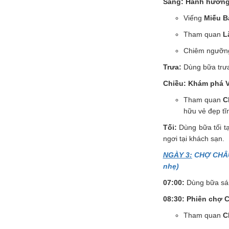
Sáng: Hành hương 
Viếng
Miếu B
Tham quan
L
Chiêm ngưỡ
Trưa:
Dùng bữa trưa
Chiều: Khám phá 
Tham quan
C
hữu vẻ đẹp tĩn
Tối:
Dùng bữa tối t
ngơi tại khách sạn.
NGÀY 3:
CHỢ CHÂU 
nhẹ)
07:00:
Dùng bữa sáng
08:30: Phiên chợ 
Tham quan
C