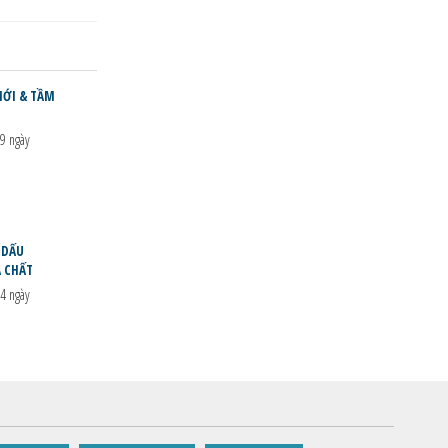
MỚI & TẦM
9 ngày
 DẤU
A CHẤT
4 ngày