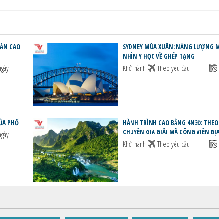
SẢN CAO
SYDNEY MÙA XUÂN: NĂNG LƯỢNG 
NHÌN Y HỌC VỀ GHÉP TẠNG
ngày
Khởi hành
Theo yêu cầu
ỦA PHỐ
HÀNH TRÌNH CAO BẰNG 4N3Đ: THEO
CHUYÊN GIA GIẢI MÃ CÔNG VIÊN ĐỊ
ngày
Khởi hành
Theo yêu cầu