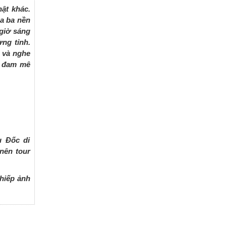
ật khác.
oa ba nền
giờ sáng
ng tỉnh.
 và nghe
n đam mê
u Đốc di
nên tour
hiếp ảnh