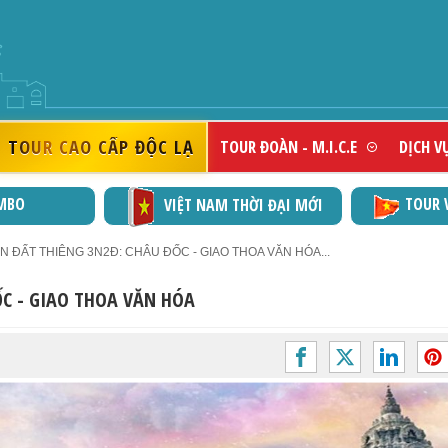
DOANH NGHIỆP 
TOUR CAO CẤP ĐỘC LẠ
TOUR ĐOÀN - M.I.C.E
DỊCH V
MBO
TOUR 
VIỆT NAM THỜI ĐẠI MỚI
N ĐẤT THIÊNG 3N2Đ: CHÂU ĐỐC - GIAO THOA VĂN HÓA...
ỐC - GIAO THOA VĂN HÓA