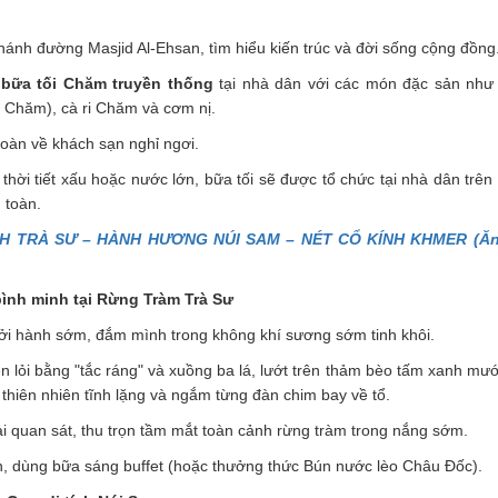
nh đường Masjid Al-Ehsan, tìm hiểu kiến trúc và đời sống cộng đồng
c
bữa tối Chăm truyền thống
tại nhà dân với các món đặc sản nh
 Chăm), cà ri Chăm và cơm nị.
àn về khách sạn nghỉ ngơi.
thời tiết xấu hoặc nước lớn, bữa tối sẽ được tổ chức tại nhà dân trê
 toàn.
H TRÀ SƯ – HÀNH HƯƠNG NÚI SAM – NÉT CỔ KÍNH KHMER (Ăn s
bình minh tại Rừng Tràm Trà Sư
i hành sớm, đắm mình trong không khí sương sớm tinh khôi.
en lỏi bằng "tắc ráng" và xuồng ba lá, lướt trên thảm bèo tấm xanh mư
thiên nhiên tĩnh lặng và ngắm từng đàn chim bay về tổ.
i quan sát, thu trọn tầm mắt toàn cảnh rừng tràm trong nắng sớm.
, dùng bữa sáng buffet (hoặc thưởng thức Bún nước lèo Châu Đốc).