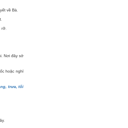
yết về Bà.
t.
 rỡ.
i. Nơi đây sở
ốc hoặc nghỉ
, trưa, tối
ây.