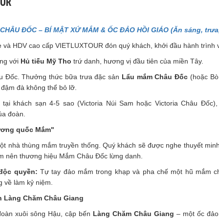
OUR
CHÂU ĐỐC – BÍ MẬT XỨ MẮM & ỐC ĐẢO HỒI GIÁO (Ăn sáng, trưa, 
 và HDV cao cấp VIETLUXTOUR đón quý khách, khởi đầu hành trình v
ng với
Hủ tiếu Mỹ Tho
trứ danh, hương vị đầu tiên của miền Tây.
 Đốc. Thưởng thức bữa trưa đặc sản
Lẩu mắm Châu Đốc
(hoặc Bò
 đậm đà không thể bỏ lỡ.
ại khách sạn 4-5 sao (Victoria Núi Sam hoặc Victoria Châu Đốc),
ủa đoàn.
Vương quốc Mắm"
t nhà thùng mắm truyền thống. Quý khách sẽ được nghe thuyết minh 
làm nên thương hiệu Mắm Châu Đốc lừng danh.
 độc quyền:
Tự tay đảo mắm trong khạp và pha chế một hũ mắm c
 về làm kỷ niệm.
ến Làng Chăm Châu Giang
oàn xuôi sông Hậu, cập bến
Làng Chăm Châu Giang
– một ốc đảo