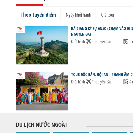
Theo tuyến điểm
Ngày khởi hành
Giá tour
HÀ GIANG KÝ SỰ 6N5Đ (CHẠM VÀO DI 
NGUYÊN ĐÁ)
Khởi hành
Theo yêu cầu
6 
TOUR ĐỘC BẢN: HỘI AN - THANH ÂM C
Khởi hành
Theo yêu cầu
4 
DU LỊCH NƯỚC NGOÀI