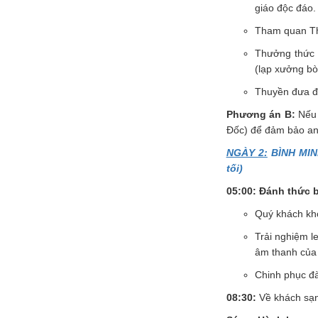
giáo độc đáo.
Tham quan Thá
Thưởng thứ
(lạp xưởng bò
Thuyền đưa đo
Phương án B:
Nếu 
Đốc) để đảm bảo an
NGÀY 2:
BÌNH MIN
tối)
05:00: Đánh thức 
Quý khách khở
Trải nghiệm l
âm thanh của 
Chinh phục đà
08:30:
Về khách sạn