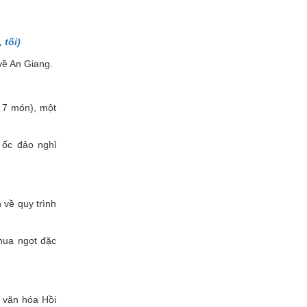
tối)
ề An Giang.
 7 món), một
 ốc đảo nghỉ
về quy trình
hua ngọt đặc
 văn hóa Hồi