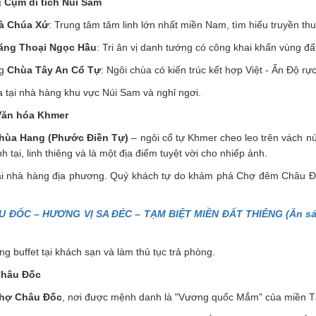
Cụm di tích Núi Sam
à Chúa Xứ
: Trung tâm tâm linh lớn nhất miền Nam, tìm hiểu truyền thu
ăng Thoại Ngọc Hầu
: Tri ân vị danh tướng có công khai khẩn vùng đấ
ng
Chùa Tây An Cổ Tự
: Ngôi chùa có kiến trúc kết hợp Việt - Ấn Độ rực
 tại nhà hàng khu vực Núi Sam và nghỉ ngơi.
Văn hóa Khmer
hùa Hang (Phước Điền Tự)
– ngôi cổ tự Khmer cheo leo trên vách nú
h tại, linh thiêng và là một địa điểm tuyệt vời cho nhiếp ảnh.
ại nhà hàng địa phương. Quý khách tự do khám phá Chợ đêm Châu Đ
ĐỐC – HƯƠNG VỊ SA ĐÉC – TẠM BIỆT MIỀN ĐẤT THIÊNG (Ăn sáng
 buffet tại khách sạn và làm thủ tục trả phòng.
Châu Đốc
hợ Châu Đốc
, nơi được mệnh danh là "Vương quốc Mắm" của miền T