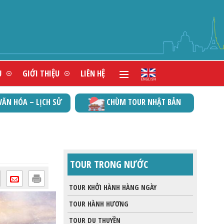
ĐẠT CHỨN
Ụ
GIỚI THIỆU
LIÊN HỆ
VĂN HÓA – LỊCH SỬ
CHÙM TOUR NHẬT BẢN
TOUR TRONG NƯỚC
TOUR KHỞI HÀNH HÀNG NGÀY
TOUR HÀNH HƯƠNG
TOUR DU THUYỀN