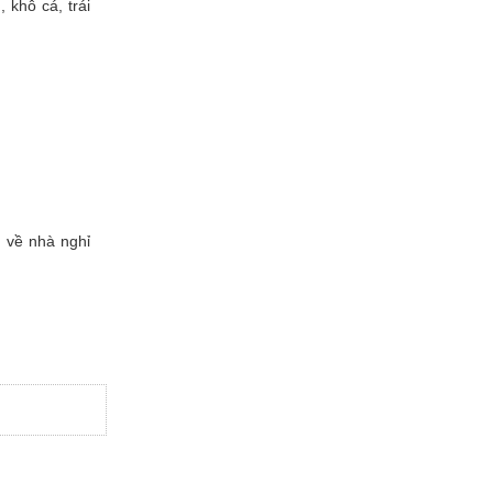
 khô cá, trái
 về nhà nghỉ