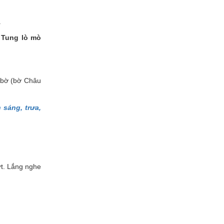
.
ư
Tung lò mò
n bờ (bờ Châu
áng, trưa,
ớt. Lắng nghe