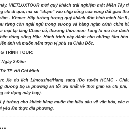
 này, VIETLUXTOUR mời quý khách trải nghiệm một Miền Tây th
g chỉ đi qua, mà sẽ "chạm" vào nhịp sống của vùng đất giao th
hăm - Khmer. Hãy tưởng tượng quý khách đón bình minh lúc 5 
khu rừng còn ngái ngủ trong sương và hàng ngàn cánh chim bừ
bí mật tại làng Chăm cổ, thưởng thức món Tung lò mò trứ danh
 bên dòng sông Hậu. Hành trình này dành cho những tâm hồ
iếp ảnh và muốn nếm trọn vị phù sa Châu Đốc.
NG TRÌNH TOUR:
3 Ngày 2 Đêm
 Từ TP. Hồ Chí Minh
n: Xe du lịch Limousine/Hạng sang (Do tuyến HCMC - Châ
g đường bộ là phương án tối ưu nhất về thời gian và chi phí, 
ng sử dụng máy bay).
 Lý tưởng cho khách hàng muốn tìm hiểu sâu về văn hóa, các n
ời yêu ẩm thực địa phương.