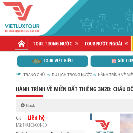
TOUR TRONG NƯỚC
TOUR NƯỚC NGOÀI
TOUR VIỆT KIỀU
GÓI CO
TRANG CHỦ
DU LỊCH TRONG NƯỚC
HÀNH TRÌNH VỀ MIỀ
HÀNH TRÌNH VỀ MIỀN ĐẤT THIÊNG 3N2Đ: CHÂU Đ
Liên hệ
Giá:
Mã: TNA103-COT-SD