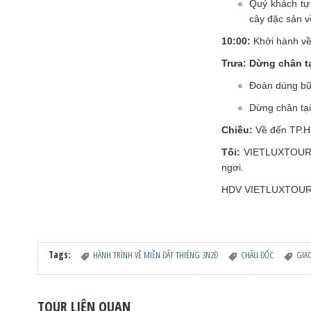
Quý khách tự 
cây đặc sản v
10:00:
Khởi hành v
Trưa: Dừng chân t
Đoàn dùng bữ
Dừng chân tạ
Chiều:
Về đến TP.HC
Tối:
VIETLUXTOUR ch
ngơi.
HDV VIETLUXTOUR chà
Tags:
HÀNH TRÌNH VỀ MIỀN ĐẤT THIÊNG 3N2Đ
CHÂU ĐỐC
GIA
TOUR LIÊN QUAN