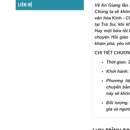
LIÊN HỆ
Về An Giang lần
Chúng ta sẽ khôn
văn hóa Kinh - C
tại Trà Sư, khi 
Hay một bữa tối 
chuyện Hồi giáo
khám phá, yêu nh
CHI TIẾT CHƯƠ
Thời gian: 
Khởi hành:
Phương tiệ
chuyển bằn
này sẽ khô
Đối tượng:
gia và ngư