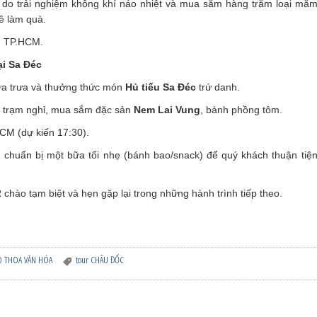
do trải nghiệm không khí náo nhiệt và mua sắm hàng trăm loại mắm,
ề làm quà.
ề TP.HCM.
ại Sa Đéc
a trưa và thưởng thức món
Hủ tiếu Sa Đéc
trứ danh.
i trạm nghỉ, mua sắm đặc sản
Nem Lai Vung
, bánh phồng tôm.
M (dự kiến 17:30).
uẩn bị một bữa tối nhẹ (bánh bao/snack) để quý khách thuận tiện
o tạm biệt và hẹn gặp lại trong những hành trình tiếp theo.
O THOA VĂN HÓA
tour CHÂU ĐỐC