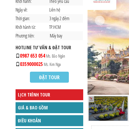
Khởi hành:
Theo yêu cầu
Ngày về:
Liên hệ
Thời gian:
3 ngày 2 đêm
Khởi hành từ:
TP.HCM
Phương tiện:
Máy bay
HOTLINE TƯ VẤN & ĐẶT TOUR
0987 653 054
Ms. Bảo Ngân
0359000025
Ms. Kim Nga
ĐẶT TOUR
LỊCH TRÌNH TOUR
GIÁ & BAO GỒM
ĐIỀU KHOẢN