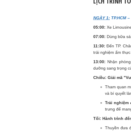
LỊCH TRÌNH T
NGÀY 1:
TP.HCM – 
05:00:
Xe Limousine
07:00:
Dùng bữa sá
11:30:
Đến TP. Châu
trải nghiệm ẩm thực
13:00:
Nhận phòng t
dưỡng sang trọng c
Chiều: Giải mã "
Tham quan mộ
và bí quyết 
Trải nghiệm
trưng để mang
Tối: Hành trình đ
Thuyền đưa đ