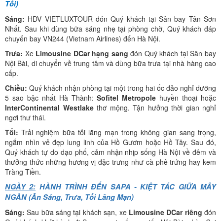
Tối)
Sáng:
HDV VIETLUXTOUR đón Quý khách tại Sân bay Tân Sơn
Nhất. Sau khi dùng bữa sáng nhẹ tại phòng chờ, Quý khách đáp
chuyến bay VN244 (Vietnam Airlines) đến Hà Nội.
Trưa:
Xe
Limousine DCar hạng sang
đón Quý khách tại Sân bay
Nội Bài, di chuyển về trung tâm và dùng bữa trưa tại nhà hàng cao
cấp.
Chiều:
Quý khách nhận phòng tại một trong hai ốc đảo nghỉ dưỡng
5 sao bậc nhất Hà Thành:
Sofitel Metropole
huyền thoại hoặc
InterContinental Westlake
thơ mộng. Tận hưởng thời gian nghỉ
ngơi thư thái.
Tối:
Trải nghiệm bữa tối lãng mạn trong không gian sang trọng,
ngắm nhìn vẻ đẹp lung linh của Hồ Gươm hoặc Hồ Tây. Sau đó,
Quý khách tự do dạo phố, cảm nhận nhịp sống Hà Nội về đêm và
thưởng thức những hương vị đặc trưng như cà phê trứng hay kem
Tràng Tiền.
NGÀY 2:
HÀNH TRÌNH ĐẾN SAPA - KIỆT TÁC GIỮA MÂY
NGÀN (Ăn Sáng, Trưa, Tối Lãng Mạn)
Sáng:
Sau bữa sáng tại khách sạn, xe
Limousine DCar riêng
đón