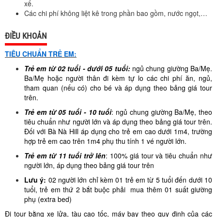
xế.
Các chi phí không liệt kê trong phần bao gồm, nước ngọt,…
ĐIỀU KHOẢN
TIÊU CHUẨN TRẺ EM:
Trẻ em từ 02 tuổi - dưới 05 tuổi:
ngủ chung giường Ba/Mẹ.
Ba/Mẹ hoặc người thân đi kèm tự lo các chi phí ăn, ngủ,
tham quan (nếu có) cho bé và áp dụng theo bảng giá tour
trên.
Trẻ em từ 05 tuổi - 10 tuổi
: ngủ chung giường Ba/Mẹ, theo
tiêu chuẩn như người lớn và áp dụng theo bảng giá tour trên.
Đối với Bà Nà Hill áp dụng cho trẻ em cao dưới 1m4, trường
hợp trẻ em cao trên 1m4 phụ thu tính 1 vé người lớn.
Trẻ em từ 11 tuổi trở lên
: 100% giá tour và tiêu chuẩn như
người lớn, áp dụng theo bảng giá tour trên
Lưu ý:
02 người lớn chỉ kèm 01 trẻ em từ 5 tuổi đến dưới 10
tuổi, trẻ em thứ 2 bắt buộc phải mua thêm 01 suất giường
phụ (extra bed)
Đi tour bằng xe lửa, tàu cao tốc, máy bay theo quy định của các