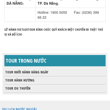
ĐÀ NẴNG:
TP. Đà Nẵng.
Hotline: 1900 0055 Fax: (0236) 399
66 22
LỮ HÀNH VIETLUXTOUR KÍNH CHÚC QUÝ KHÁCH MỘT CHUYẾN ĐI THẬT THÚ
VỊ VÀ BỔ ÍCH!
TOUR TRONG NƯỚC
TOUR KHỞI HÀNH HÀNG NGÀY
TOUR HÀNH HƯƠNG
TOUR DU THUYỀN
DU LỊCH NƯỚC NGOÀI