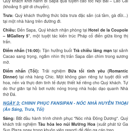
Quý khách khởi hành đi Sapa qua tuyến cao tốc Nội Bài – Lào Cai
(khoảng 5 giờ di chuyển).
Trưa:
Quý khách thưởng thức bữa trưa đặc sản (cá tầm, gà đồi...)
tại một nhà hàng trên đường đi.
Chiều:
Đến Sapa, Quý khách nhận phòng tại
Hotel de la Coupole
– MGallery 5
*, một tuyệt tác kiến trúc Pháp cổ điển giữa lòng thị
trấn.
Điểm nhấn (16:00):
Tận hưởng buổi
Trà chiều lãng mạn
tại sảnh
Cacao sang trọng, ngắm nhìn thị trấn Sapa dần chìm trong sương
mờ.
Điểm nhấn (Tối):
Trải nghiệm
Bữa tối tình yêu (Romantic
Dinner)
tại nhà hàng Chic. Một không gian riêng tư tuyệt đối với
hoa, nến và thực đơn tinh tế được thiết kế riêng cho Quý khách. Tự
do thư giãn tại hồ bơi nước nóng trong nhà hoặc dạo quanh Nhà
thờ Đá.
NGÀY 3:
CHINH PHỤC FANSIPAN - NÓC NHÀ HUYỀN THOẠI
(Ăn Sáng, Trưa, Tối)
Sáng:
Bắt đầu hành trình chinh phục "Nóc nhà Đông Dương". Quý
khách trải nghiệm
Tàu hỏa leo núi Mường Hoa
(xuất phát từ Ga
Sun Plaza ngay trong khuôn viên resort) để đến ga cáp treo.