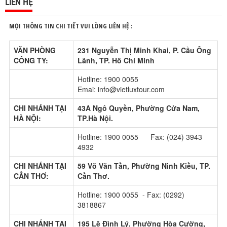
LIÊN HỆ
MỌI THÔNG TIN CHI TIẾT VUI LÒNG LIÊN HỆ :
VĂN PHÒNG
231 Nguyễn Thị Minh Khai, P. Cầu Ông
CÔNG TY:
Lãnh, TP. Hồ Chí Minh
Hotline: 1900 0055
Emai: info@vietluxtour.com
CHI NHÁNH TẠI
43A Ngô Quyền, Phường Cửa Nam,
HÀ NỘI:
TP.Hà Nội.
Hotline: 1900 0055 Fax: (024) 3943
4932
CHI NHÁNH TẠI
59 Võ Văn Tần, Phường Ninh Kiều, TP.
CẦN THƠ:
Cần Thơ.
Hotline: 1900 0055 - Fax: (0292)
3818867
CHI NHÁNH TẠI
195 Lê Đình Lý, Phường Hòa Cường,