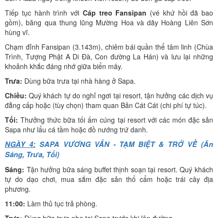
Tiếp tục hành trình với
Cáp treo Fansipan
(vé khứ hồi đã bao
gồm), băng qua thung lũng Mường Hoa và dãy Hoàng Liên Sơn
hùng vĩ.
Chạm đỉnh Fansipan (3.143m), chiêm bái quần thể tâm linh (Chùa
Trình, Tượng Phật A Di Đà, Con đường La Hán) và lưu lại những
khoảnh khắc đáng nhớ giữa biển mây.
Trưa:
Dùng bữa trưa tại nhà hàng ở Sapa.
Chiều:
Quý khách tự do nghỉ ngơi tại resort, tận hưởng các dịch vụ
đẳng cấp hoặc (tùy chọn) tham quan Bản Cát Cát (chi phí tự túc).
Tối:
Thưởng thức bữa tối ấm cúng tại resort với các món đặc sản
Sapa như lẩu cá tầm hoặc đồ nướng trứ danh.
NGÀY 4:
SAPA VƯƠNG VẤN - TẠM BIỆT & TRỞ VỀ (Ăn
Sáng, Trưa, Tối)
Sáng:
Tận hưởng bữa sáng buffet thịnh soạn tại resort. Quý khách
tự do dạo chơi, mua sắm đặc sản thổ cẩm hoặc trái cây địa
phương.
11:00:
Làm thủ tục trả phòng.