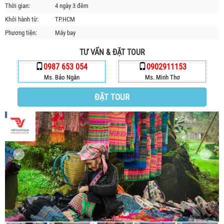
Thời gian:
4 ngày 3 đêm
HỘP THƯ GÓP Ý
Khởi hành từ:
TP.HCM
PROFILE HƯỚNG DẪN VIÊN
Phương tiện:
Máy bay
TUYỂN DỤNG
TƯ VẤN & ĐẶT TOUR
LIÊN HỆ
0987 653 054
0902911153
Ms. Bảo Ngân
Ms. Minh Thơ
ĐẶT TOUR