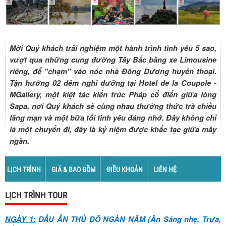
Mời Quý khách trải nghiệm một hành trình tình yêu 5 sao,
vượt qua những cung đường Tây Bắc bằng xe Limousine
riêng, để "chạm" vào nóc nhà Đông Dương huyền thoại.
Tận hưởng 02 đêm nghỉ dưỡng tại Hotel de la Coupole -
MGallery, một kiệt tác kiến trúc Pháp cổ điển giữa lòng
Sapa, nơi Quý khách sẽ cùng nhau thưởng thức trà chiều
lãng mạn và một bữa tối tình yêu đáng nhớ. Đây không chỉ
là một chuyến đi, đây là kỷ niệm được khắc tạc giữa mây
ngàn.
LỊCH TRÌNH
GIÁ & BAO GỒM
ĐIỀU KHOẢN
LIÊN HỆ
LỊCH TRÌNH TOUR
NGÀY 1:
DẤU ẤN THỦ ĐÔ NGÀN NĂM (Ăn Sáng nhẹ, Trưa,