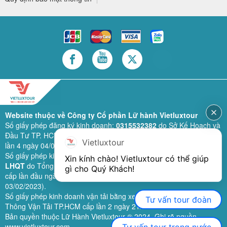
Website thuộc về Công ty Cổ phần Lữ hành Vietluxtour
Số giấy phép đăng ký kinh doanh:
0315532382
do Sở Kế Hoạch và
Đầu Tư TP. HCM cấp lần đầu ngày 28/02/2019 (sửa đổi bổ sung
Vietluxtour
lần 4 ngày 04/06/2024).
Số giấy phép kinh doanh lữ hành quốc tế:
79-1111/2019/TCDL-GP
Xin kính chào! Vietluxtour có thể giúp 
LHQT
do Tổng Cục Du Lịch (nay là Cục Du lịch quốc gia Việt Nam)
gì cho Quý Khách!
cấp lần đầu ngày 26/09/2019 (sửa đổi, bổ sung lần 3 ngày
03/02/2023).
Số giấy phép kinh doanh vận tải bằng xe ô tô:
11924
do Sở Giao
Tư vấn tour đoàn
Thông Vận Tải TP.HCM cấp lần 2 ngày 21/02/2023.
Bản quyền thuộc Lữ Hành Vietluxtour ® 2024. Ghi rõ nguồn
www.vietluxtour.com
Tư vấn tour trong nước