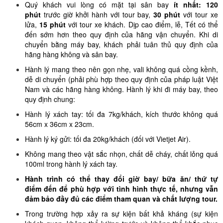
Quý khách vui lòng có mặt tại sân bay
ít nhất: 120
phút
trước giờ khởi hành với tour bay,
30 phút
với tour xe
lửa,
15 phút
với tour xe khách. Dịp cao điểm, lễ, Tết có thể
đến sớm hơn theo quy định của hãng vận chuyển. Khi di
chuyển bằng máy bay, khách phải tuân thủ quy định của
hãng hàng không và sân bay.
Hành lý mang theo nên gọn nhẹ, vali không quá cồng kềnh,
dễ di chuyển (phải phù hợp theo quy định của pháp luật Việt
Nam và các hãng hàng không. Hành lý khi đi máy bay, theo
quy định chung:
Hành lý xách tay: tối đa 7kg/khách, kích thước không quá
56cm x 36cm x 23cm.
Hành lý ký gửi: tối đa 20kg/khách (đối với Vietjet Air).
Không mang theo vật sắc nhọn, chất dễ cháy, chất lỏng quá
100ml trong hành lý xách tay.
Hành trình có thể thay đổi giờ bay/ bữa ăn/ thứ tự
điểm đến để phù hợp với tình hình thực tế, nhưng vẫn
đảm bảo đầy đủ các điểm tham quan và chất lượng tour.
Trong trường hợp xảy ra sự kiện bất khả kháng (sự kiện