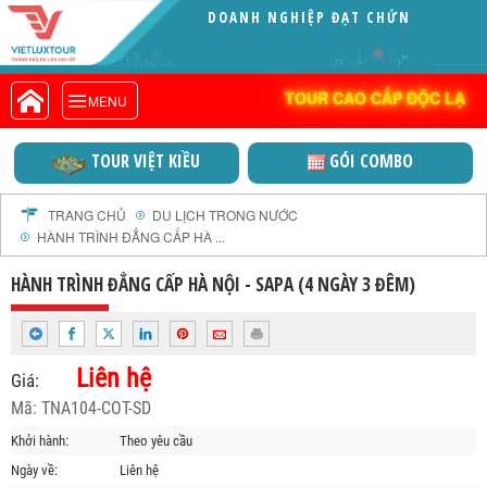
DOANH NGHIỆP ĐẠT CHỨNG
VIETLUXTOUR.COM
NHẬN VITA GR
TOUR CAO CẤP ĐỘC LẠ
TOUR CAO CẤP ĐỘC LẠ
MENU
TOUR TRONG NƯỚC
TOUR NƯỚC NGOÀI
GÓI COMBO
VIỆT NAM THỜI ĐẠI MỚ
TOUR KHỞI HÀNH TỪ HÀ NỘI
TOUR KHỞI HÀNH TỪ ĐÀ NẴNG
TRANG CHỦ
DU LỊCH TRONG NƯỚC
HÀNH TRÌNH ĐẲNG CẤP HÀ ...
TOUR KHỞI HÀNH TỪ CẦN THƠ
TOUR ĐOÀN - M.I.C.E
HÀNH TRÌNH ĐẲNG CẤP HÀ NỘI - SAPA (4 NGÀY 3 ĐÊM)
TOUR COMBO
DỊCH VỤ
Liên hệ
GIỚI THIỆU
Giá:
Mã: TNA104-COT-SD
HỒ SƠ NĂNG LỰC
PROFILE EN
Khởi hành:
Theo yêu cầu
Ngày về:
Liên hệ
THƯ KHEN VIETLUXTOUR