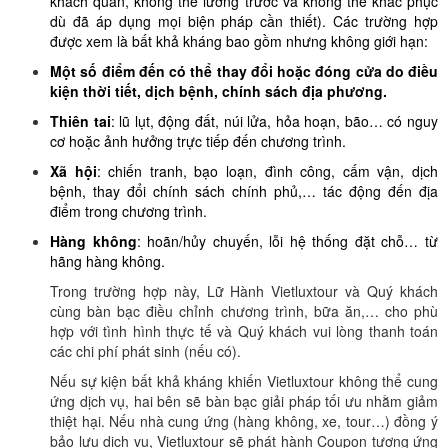
khách quan, không thể lường trước và không thể khắc phục
dù đã áp dụng mọi biện pháp cần thiết). Các trường hợp
được xem là bất khả kháng bao gồm nhưng không giới hạn:
Một số điểm đến có thể thay đổi hoặc đóng cửa do điều
kiện thời tiết, dịch bệnh, chính sách địa phương.
Thiên tai
: lũ lụt, động đất, núi lửa, hỏa hoạn, bão… có nguy
cơ hoặc ảnh hưởng trực tiếp đến chương trình.
Xã hội
: chiến tranh, bạo loạn, đình công, cấm vận, dịch
bệnh, thay đổi chính sách chính phủ,… tác động đến địa
điểm trong chương trình.
Hàng không
: hoãn/hủy chuyến, lỗi hệ thống đặt chỗ… từ
hãng hàng không.
Trong trường hợp này, Lữ Hành Vietluxtour và Quý khách
cùng bàn bạc điều chỉnh chương trình, bữa ăn,… cho phù
hợp với tình hình thực tế và Quý khách vui lòng thanh toán
các chi phí phát sinh (nếu có).
Nếu sự kiện bất khả kháng khiến Vietluxtour không thể cung
ứng dịch vụ, hai bên sẽ bàn bạc giải pháp tối ưu nhằm giảm
thiệt hại. Nếu nhà cung ứng (hàng không, xe, tour…) đồng ý
bảo lưu dịch vụ, Vietluxtour sẽ phát hành Coupon tương ứng