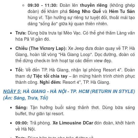
09:30 - 11:30:
Đoàn lên
thuyền riêng
(không ghép
đoàn) để khám phá
Sông Nho Quế
và
Hẻm Tu Sản
hùng vĩ. Tận hưởng sự riêng tư tuyệt đối, thoải mái tạo
dáng "sống ảo" giữa kỳ quan thiên nhiên.
Trưa:
Dùng bữa trưa tại Mèo Vạc. Có thể ghé thăm Làng văn
hóa Pả Vi gần đó.
Chiều (The Victory Lap):
Xe Jeep đưa đoàn quay về TP. Hà
Giang, hoàn tất vòng "Hà Giang Loop". Dọc đường, đoàn có
thể dừng check-in linh hoạt tại các điểm view đẹp.
Tối:
Về đến TP. Hà Giang, nhận lại phòng Resort 4*. Đoàn
tham dự
Tiệc tối chia tay
– ăn mừng hành trình chinh phục
thành công.
Nghỉ đêm:
Resort 4*, TP. Hà Giang.
NGÀY 5:
HÀ GIANG - HÀ NỘI - TP. HCM (RETURN IN STYLE)
(Ăn: Sáng, Trưa, Tối)
Sáng:
Tận hưởng buổi sáng thảnh thơi. Dùng bữa sáng
buffet, thư giãn tại resort.
09:00:
Trả phòng.
Xe Limousine DCar
đón đoàn, khởi hành
về Hà Nội.