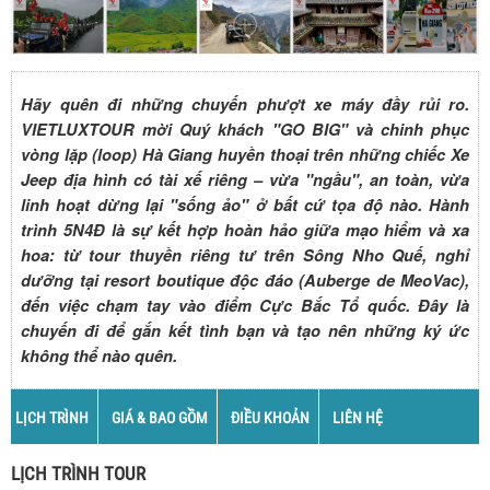
Hãy quên đi những chuyến phượt xe máy đầy rủi ro.
VIETLUXTOUR mời Quý khách "GO BIG" và chinh phục
vòng lặp (loop) Hà Giang huyền thoại trên những chiếc Xe
Jeep địa hình có tài xế riêng – vừa "ngầu", an toàn, vừa
linh hoạt dừng lại "sống ảo" ở bất cứ tọa độ nào. Hành
trình 5N4Đ là sự kết hợp hoàn hảo giữa mạo hiểm và xa
hoa: từ tour thuyền riêng tư trên Sông Nho Quế, nghỉ
dưỡng tại resort boutique độc đáo (Auberge de MeoVac),
đến việc chạm tay vào điểm Cực Bắc Tổ quốc. Đây là
chuyến đi để gắn kết tình bạn và tạo nên những ký ức
không thể nào quên.
LỊCH TRÌNH
GIÁ & BAO GỒM
ĐIỀU KHOẢN
LIÊN HỆ
LỊCH TRÌNH TOUR