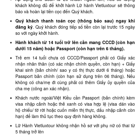
khách không đủ để khởi hành Lữ hành Vietluxtour sẽ thông
báo và hoàn lại tiền cọc đến Quý khách.
Quý khách thanh toán cọc (thông báo sau) ngay khi
đăng ký
. Quý khách đóng tiếp số tiền còn lại trước 15 ngày
so với ngày khởi hành.
Hành khách từ 14 tuổi trở lên cần mang CCCD (còn hạn
dưới 15 năm) hoặc Passport (còn hạn trên 6 tháng).
Trẻ em 14 tuổi chưa có CCCD/Passport phải có Giấy xác
nhận nhân thân (có xác nhận chính quyền, còn hạn) + Giấy
khai sinh (bản chính/ sao y có thị thực dưới 6 tháng) hoặc
Passport bản chính (còn hạn sử dụng trên 06 tháng). Nếu
không có cha/mẹ đi cùng phải có thêm Giấy ủy quyền của
cha mẹ (công an xác nhận).
Khách nước ngoài/Việt Kiều cần Passport (bản chính) kèm
visa nhập cảnh hoặc thẻ xanh có visa hợp lệ (visa dán vào
hộ chiếu/ tờ rời hoặc cuốn miễn thị thực, dấu nhập cảnh còn
hạn) để làm thủ tục theo quy định hàng không.
Lữ Hành Vietluxtour không nhận hồ sơ với phụ nữ có thai từ
5 tháng trở lên