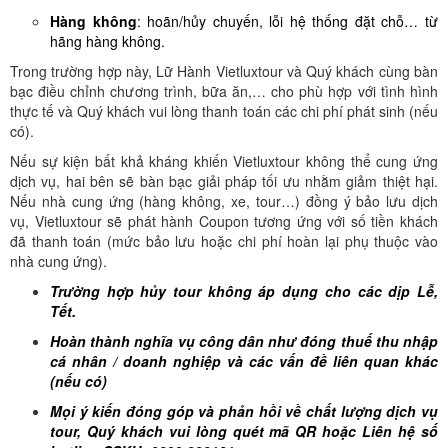
Hàng không
: hoãn/hủy chuyến, lỗi hệ thống đặt chỗ… từ
hãng hàng không.
Trong trường hợp này, Lữ Hành Vietluxtour và Quý khách cùng bàn
bạc điều chỉnh chương trình, bữa ăn,… cho phù hợp với tình hình
thực tế và Quý khách vui lòng thanh toán các chi phí phát sinh (nếu
có).
Nếu sự kiện bất khả kháng khiến Vietluxtour không thể cung ứng
dịch vụ, hai bên sẽ bàn bạc giải pháp tối ưu nhằm giảm thiệt hại.
Nếu nhà cung ứng (hàng không, xe, tour…) đồng ý bảo lưu dịch
vụ, Vietluxtour sẽ phát hành Coupon tương ứng với số tiền khách
đã thanh toán (mức bảo lưu hoặc chi phí hoàn lại phụ thuộc vào
nhà cung ứng).
Trường hợp hủy tour không áp dụng cho các dịp Lễ,
Tết.
Hoàn thành nghĩa vụ công dân như đóng thuế thu nhập
cá nhân / doanh nghiệp và các vấn đề liên quan khác
(nếu có)
Mọi ý kiến đóng góp và phản hồi về chất lượng dịch vụ
tour, Quý khách vui lòng quét mã QR hoặc Liên hệ số