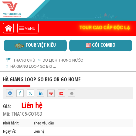
DOANH NGHIỆP ĐẠ
VIETLUXTOUR.COM
TOUR CAO CẤP ĐỘC LẠ
TOUR CAO CẤP ĐỘC LẠ
MENU
TOUR TRONG NƯỚC
TOUR NƯỚC NGOÀI
TOUR VIỆT KIỀU
GÓI COMBO
TOUR KHỞI HÀNH TỪ HÀ NỘI
TOUR KHỞI HÀNH TỪ ĐÀ NẴNG
TRANG CHỦ
DU LỊCH TRONG NƯỚC
HÀ GIANG LOOP GO BIG ...
TOUR KHỞI HÀNH TỪ CẦN THƠ
TOUR ĐOÀN - M.I.C.E
HÀ GIANG LOOP GO BIG OR GO HOME
TOUR COMBO
DỊCH VỤ
Liên hệ
GIỚI THIỆU
Giá:
Mã: TNA105-COT-SD
HỒ SƠ NĂNG LỰC
PROFILE EN
Khởi hành:
Theo yêu cầu
Ngày về:
Liên hệ
THƯ KHEN VIETLUXTOUR