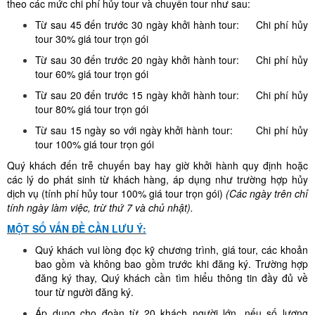
theo các mức chi phí hủy tour và chuyển tour như sau:
Từ sau 45 đến trước 30 ngày khởi hành tour: Chi phí hủy
tour 30% giá tour trọn gói
Từ sau 30 đến trước 20 ngày khởi hành tour: Chi phí hủy
tour 60% giá tour trọn gói
Từ sau 20 đến trước 15 ngày khởi hành tour: Chi phí hủy
tour 80% giá tour trọn gói
Từ sau 15 ngày so với ngày khởi hành tour: Chi phí hủy
tour 100% giá tour trọn gói
Quý khách đến trễ chuyến bay hay giờ khởi hành quy định hoặc
các lý do phát sinh từ khách hàng, áp dụng như trường hợp hủy
dịch vụ (tính phí hủy tour 100% giá tour trọn gói)
(Các ngày trên chỉ
tính ngày làm việc, trừ thứ 7 và chủ nhật).
MỘT SỐ VẤN ĐỀ CẦN LƯU Ý:
Quý khách vui lòng đọc kỹ chương trình, giá tour, các khoản
bao gồm và không bao gồm trước khi đăng ký. Trường hợp
đăng ký thay, Quý khách cần tìm hiểu thông tin đầy đủ về
tour từ người đăng ký.
Áp dụng cho đoàn từ 20 khách người lớn, nếu số lượng