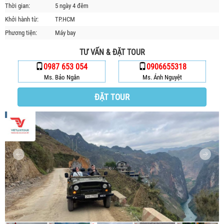
Thời gian:
5 ngày 4 đêm
HỘP THƯ GÓP Ý
Khởi hành từ:
TP.HCM
PROFILE HƯỚNG DẪN VIÊN
Phương tiện:
Máy bay
TUYỂN DỤNG
TƯ VẤN & ĐẶT TOUR
LIÊN HỆ
0987 653 054
0906655318
Ms. Bảo Ngân
Ms. Ánh Nguyệt
ĐẶT TOUR