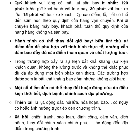
Quý khách vui lòng có mặt tại sân bay
ít nhất: 120
phút
trước giờ khởi hành với tour bay,
30 phút
với tour xe
lửa,
15 phút
với tour xe khách. Dịp cao điểm, lễ, Tết có thể
đến sớm hơn theo quy định của hãng vận chuyển. Khi di
chuyển bằng máy bay, khách phải tuân thủ quy định của
hãng hàng không và sân bay.
Hành trình có thể thay đổi giờ bay/ bữa ăn/ thứ tự
điểm đến để phù hợp với tình hình thực tế, nhưng vẫn
đảm bảo đầy đủ các điểm tham quan và chất lượng tour.
Trong trường hợp xảy ra sự kiện bất khả kháng (sự kiện
khách quan, không thể lường trước và không thể khắc phục
dù đã áp dụng mọi biện pháp cần thiết). Các trường hợp
được xem là bất khả kháng bao gồm nhưng không giới hạn:
Một số điểm đến có thể thay đổi hoặc đóng cửa do điều
kiện thời tiết, dịch bệnh, chính sách địa phương.
Thiên tai
: lũ lụt, động đất, núi lửa, hỏa hoạn, bão… có nguy
cơ hoặc ảnh hưởng trực tiếp đến chương trình.
Xã hội
: chiến tranh, bạo loạn, đình công, cấm vận, dịch
bệnh, thay đổi chính sách chính phủ,… tác động đến địa
điểm trong chương trình.