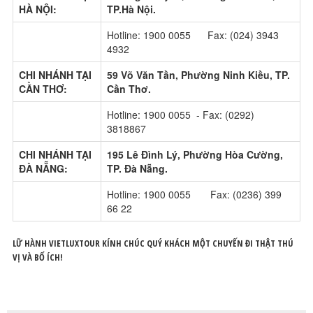
HÀ NỘI:
TP.Hà Nội.
Hotline: 1900 0055 Fax: (024) 3943
4932
CHI NHÁNH TẠI
59 Võ Văn Tần, Phường Ninh Kiều, TP.
CẦN THƠ:
Cần Thơ.
Hotline: 1900 0055 - Fax: (0292)
3818867
CHI NHÁNH TẠI
195 Lê Đình Lý, Phường Hòa Cường,
ĐÀ NẴNG:
TP. Đà Nẵng.
Hotline: 1900 0055 Fax: (0236) 399
66 22
LỮ HÀNH VIETLUXTOUR KÍNH CHÚC QUÝ KHÁCH MỘT CHUYẾN ĐI THẬT THÚ
VỊ VÀ BỔ ÍCH!