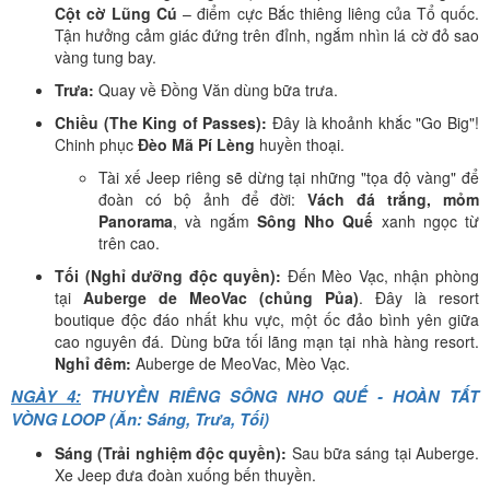
Cột cờ Lũng Cú
– điểm cực Bắc thiêng liêng của Tổ quốc.
Tận hưởng cảm giác đứng trên đỉnh, ngắm nhìn lá cờ đỏ sao
vàng tung bay.
Trưa:
Quay về Đồng Văn dùng bữa trưa.
Chiều (The King of Passes):
Đây là khoảnh khắc "Go Big"!
Chinh phục
Đèo Mã Pí Lèng
huyền thoại.
Tài xế Jeep riêng sẽ dừng tại những "tọa độ vàng" để
đoàn có bộ ảnh để đời:
Vách đá trắng, mỏm
Panorama
, và ngắm
Sông Nho Quế
xanh ngọc từ
trên cao.
Tối (Nghỉ dưỡng độc quyền):
Đến Mèo Vạc, nhận phòng
tại
Auberge de MeoVac (chủng Pủa)
. Đây là resort
boutique độc đáo nhất khu vực, một ốc đảo bình yên giữa
cao nguyên đá. Dùng bữa tối lãng mạn tại nhà hàng resort.
Nghỉ đêm:
Auberge de MeoVac, Mèo Vạc.
NGÀY 4:
THUYỀN RIÊNG SÔNG NHO QUẾ - HOÀN TẤT
VÒNG LOOP (Ăn: Sáng, Trưa, Tối)
Sáng (Trải nghiệm độc quyền):
Sau bữa sáng tại Auberge.
Xe Jeep đưa đoàn xuống bến thuyền.