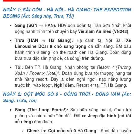
NGÀY 1:
SÀI GÒN - HÀ NỘI - HÀ GIANG: THE EXPEDITION
BEGINS (Ăn: Sáng nhẹ, Trưa, Tối)
Sáng (SGN → HAN):
HDV đón đoàn tại Tân Sơn Nhất, khởi
động hành trình trên chuyến bay
Vietnam Airlines (VN242)
.
Trưa (HAN → Hà Giang):
Hạ cánh tại Nội Bài.
Xe
Limousine DCar 9 chỗ sang trọng
đã sẵn sàng. Bắt đầu
hành trình 6 tiếng "on the road" đến Hà Giang. Đoàn dùng
bữa trưa đặc sản (thịt dê, cá sông) trên đường.
Tối:
Đến TP. Hà Giang. Nhận phòng tại
Resort 4 (Trường
Xuân / Phoenix Hotel)
*. Đoàn dùng bữa tối thượng hạng tại
nhà hàng resort. Đây là đêm nghỉ ngơi, nạp năng lượng
trước khi "vào loop".
Nghỉ đêm:
Resort 4* tại TP. Hà Giang.
NGÀY 2:
CỘT MỐC SỐ 0 - CỔNG TRỜI - ĐỒNG VĂN (Ăn:
Sáng, Trưa, Tối)
Sáng (The Loop Starts!):
Sau bữa sáng buffet, đoàn trả
phòng và chính thức "lên đồ". Đội
xe Jeep địa hình (có tài
xế riêng)
đón đoàn.
Check-in:
Cột mốc số 0 Hà Giang
- Khởi đầu huyền