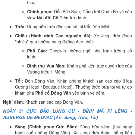
thoại.
Chinh phục:
Dốc Bắc Sum, Cổng trời Quản Bạ và săn
view
Núi đôi Cô Tiên
trứ danh.
Trưa:
Dùng bữa trưa đặc sản tại thị trấn Yên Minh.
Chiều (Hành trình Cao nguyên đá):
Xe Jeep đưa đoàn
"phiêu" qua những cung đường đẹp nhất:
Phố Cáo:
Check-in những ngôi nhà trình tường cổ
kính.
Dinh thự Vua Mèo:
Khám phá kiến trúc quyền lực của
Vương triều H'Mông.
Tối:
Đến Đồng Văn. Nhận phòng khách sạn cao cấp (Hoa
Cương Hotel / Boutique Hotel). Thưởng thức bữa tối và tự do
khám phá
Phố cổ Đồng Văn
yên bình về đêm.
Nghỉ đêm:
Khách sạn cao cấp Đồng Văn.
NGÀY 3:
CỰC BẮC LŨNG CÚ - ĐỈNH MÃ PÍ LÈNG -
AUBERGE DE MEOVAC (Ăn: Sáng, Trưa, Tối)
Sáng (Chinh phục Cực Bắc):
Dùng bữa sáng (thử ngay
bánh cuốn nóng Đồng Văn). Xe Jeep đưa đoàn thẳng tiến