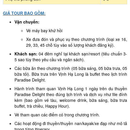
GIÁ TOUR BAO GỒM:
Vận chuyển:
Vé máy bay khứ hồi
Xe đưa đón và phục vụ theo chương trình (loại xe 16,
29, 33, 45 chỗ tùy vào số lượng khách đăng ký).
Khách sạn:
04 đêm nghỉ tại khách sạn/resort (tiêu chuẩn 3-
5 sao tùy theo yêu cầu và ngân sách).
Các bữa ăn theo chương trình (05 bữa sáng, 05 bữa trưa, 05
bữa tối). Bữa trưa trên Vịnh Hạ Long là buffet theo lịch trình
Paradise Delight.
Hành trình tham quan Vịnh Hạ Long 1 ngày trên du thuyền
Paradise Delight theo đúng lịch trình và dịch vụ như file đính
kèm (bao gồm vé tàu, welcome drink, bữa sáng, bữa trưa
buffet, trà chiều, Happy Hour).
Vé tham quan các điểm có trong chương trình.
Các hoạt động đi thuyền/thuyền nan/kayak/xe đạp như mô tả
trong từng itinerary.