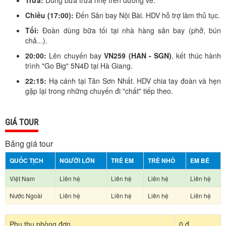
Trưa:
Dùng bữa trưa nhẹ trên đường về.
Chiều (17:00):
Đến Sân bay Nội Bài. HDV hỗ trợ làm thủ tục.
Tối:
Đoàn dùng bữa tối tại nhà hàng sân bay (phở, bún
chả...).
20:00:
Lên chuyến bay
VN259 (HAN - SGN)
, kết thúc hành
trình "Go Big" 5N4Đ tại Hà Giang.
22:15:
Hạ cánh tại Tân Sơn Nhất. HDV chia tay đoàn và hẹn
gặp lại trong những chuyến đi "chất" tiếp theo.
GIÁ TOUR
Bảng giá tour
QUỐC TỊCH
NGƯỜI LỚN
TRẺ EM
TRẺ NHỎ
EM BÉ
Việt Nam
Liên hệ
Liên hệ
Liên hệ
Liên hệ
Nước Ngoài
Liên hệ
Liên hệ
Liên hệ
Liên hệ
Phụ thu phòng đơn
0 đ