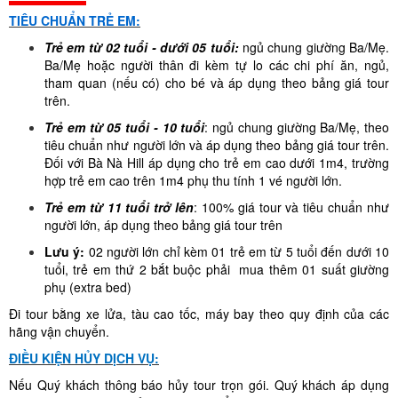
TIÊU CHUẨN TRẺ EM:
Trẻ em từ 02 tuổi - dưới 05 tuổi:
ngủ chung giường Ba/Mẹ.
Ba/Mẹ hoặc người thân đi kèm tự lo các chi phí ăn, ngủ,
tham quan (nếu có) cho bé và áp dụng theo bảng giá tour
trên.
Trẻ em từ 05 tuổi - 10 tuổi
: ngủ chung giường Ba/Mẹ, theo
tiêu chuẩn như người lớn và áp dụng theo bảng giá tour trên.
Đối với Bà Nà Hill áp dụng cho trẻ em cao dưới 1m4, trường
hợp trẻ em cao trên 1m4 phụ thu tính 1 vé người lớn.
Trẻ em từ 11 tuổi trở lên
: 100% giá tour và tiêu chuẩn như
người lớn, áp dụng theo bảng giá tour trên
Lưu ý:
02 người lớn chỉ kèm 01 trẻ em từ 5 tuổi đến dưới 10
tuổi, trẻ em thứ 2 bắt buộc phải mua thêm 01 suất giường
phụ (extra bed)
Đi tour bằng xe lửa, tàu cao tốc, máy bay theo quy định của các
hãng vận chuyển.
ĐIỀU KIỆN HỦY DỊCH VỤ:
Nếu Quý khách thông báo hủy tour trọn gói. Quý khách áp dụng