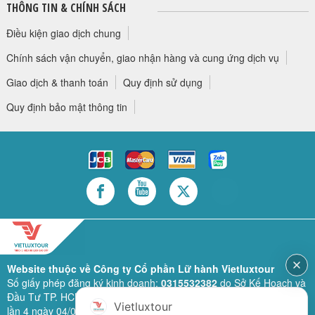
THÔNG TIN & CHÍNH SÁCH
Điều kiện giao dịch chung
Chính sách vận chuyển, giao nhận hàng và cung ứng dịch vụ
Giao dịch & thanh toán
Quy định sử dụng
Quy định bảo mật thông tin
Website thuộc về Công ty Cổ phần Lữ hành Vietluxtour
Số giấy phép đăng ký kinh doanh:
0315532382
do Sở Kế Hoạch và
Đầu Tư TP. HCM cấp lần đầu ngày 28/02/2019 (sửa đổi bổ sung
Vietluxtour
lần 4 ngày 04/06/2024).