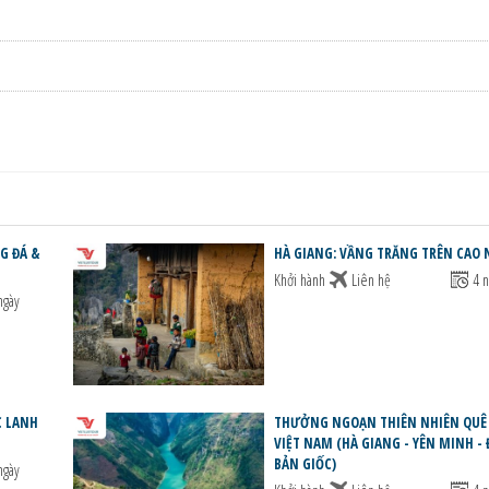
G ĐÁ &
HÀ GIANG: VẦNG TRĂNG TRÊN CAO 
Khởi hành
Liên hệ
4 n
ngày
C LANH
THƯỞNG NGOẠN THIÊN NHIÊN QU
VIỆT NAM (HÀ GIANG - YÊN MINH -
BẢN GIỐC)
ngày