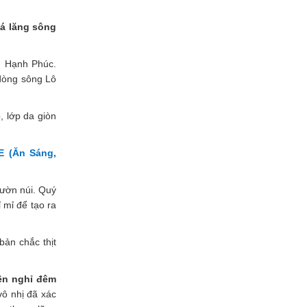
á lăng sông
g Hạnh Phúc.
dòng sông Lô
, lớp da giòn
 (Ăn Sáng,
ườn núi. Quý
ỉ mỉ để tạo ra
bản chắc thịt
ền nghỉ đêm
vô nhị đã xác