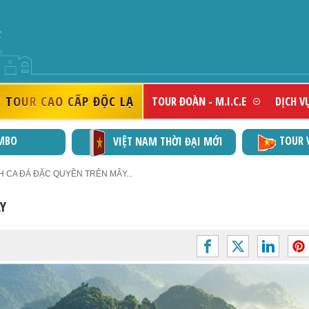
DOANH NGHIỆP 
TOUR CAO CẤP ĐỘC LẠ
TOUR ĐOÀN - M.I.C.E
DỊCH V
MBO
TOUR 
VIỆT NAM THỜI ĐẠI MỚI
NH CA ĐÁ ĐẶC QUYỀN TRÊN MÂY...
Y