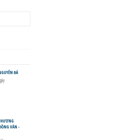
NGUYÊN ĐÁ
gày
Ê HƯƠNG
 ĐỒNG VĂN -