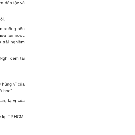
ền dân tộc và
ói.
n xuống bến
giữa làn nước
 trải nghiệm
 Nghỉ đêm tại
ự hùng vĩ của
ở hoa".
an, lạ vị của
ề lại TP.HCM.