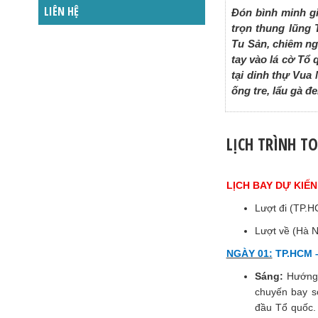
LIÊN HỆ
Đón bình minh g
trọn thung lũng
Tu Sản, chiêm n
tay vào lá cờ Tổ
tại dinh thự Vua
ống tre, lẩu gà 
LỊCH TRÌNH T
LỊCH BAY DỰ KIẾN
Lượt đi (TP.H
Lượt về (Hà N
NGÀY 01:
TP.HCM –
Sáng:
Hướng 
chuyến bay 
đầu Tổ quốc.