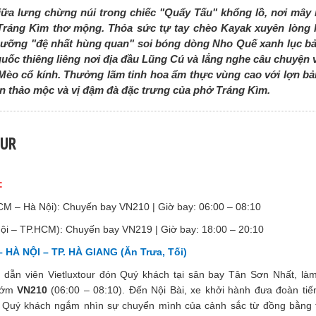
iữa lưng chừng núi trong chiếc "Quẩy Tấu" khổng lồ, nơi mây
 Tráng Kìm thơ mộng. Thỏa sức tự tay chèo Kayak xuyên lòng
gưỡng "đệ nhất hùng quan" soi bóng dòng Nho Quế xanh lục b
 quốc thiêng liêng nơi địa đầu Lũng Cú và lắng nghe câu chuyện
 Mèo cổ kính. Thưởng lãm tinh hoa ẩm thực vùng cao với lợn b
đen thảo mộc và vị đậm đà đặc trưng của phở Tráng Kìm.
OUR
:
CM – Hà Nội): Chuyến bay VN210 | Giờ bay: 06:00 – 08:10
ội – TP.HCM): Chuyến bay VN219 | Giờ bay: 18:00 – 20:10
 HÀ NỘI – TP. HÀ GIANG (Ăn Trưa, Tối)
dẫn viên Vietluxtour đón Quý khách tại sân bay Tân Sơn Nhất, làm
sớm
VN210
(06:00 – 08:10). Đến Nội Bài, xe khởi hành đưa đoàn tiế
 Quý khách ngắm nhìn sự chuyển mình của cảnh sắc từ đồng bằng 