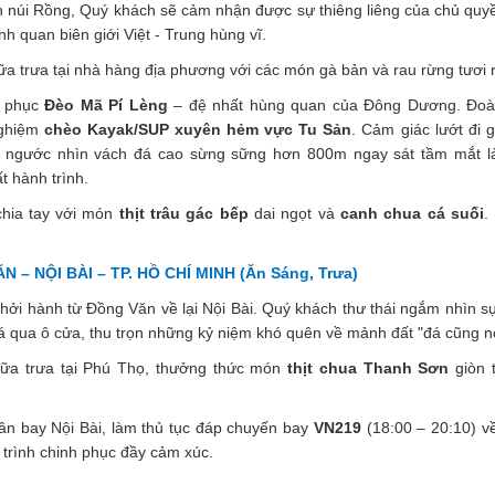
h núi Rồng, Quý khách sẽ cảm nhận được sự thiêng liêng của chủ quy
h quan biên giới Việt - Trung hùng vĩ.
 trưa tại nhà hàng địa phương với các món gà bản và rau rừng tươi r
 phục
Đèo Mã Pí Lèng
– đệ nhất hùng quan của Đông Dương. Đoà
nghiệm
chèo Kayak/SUP xuyên hẻm vực Tu Sản
. Cảm giác lướt đi 
, ngước nhìn vách đá cao sừng sững hơn 800m ngay sát tầm mắt là
t hành trình.
chia tay với món
thịt trâu gác bếp
dai ngọt và
canh chua cá suối
.
 – NỘI BÀI – TP. HỒ CHÍ MINH (Ăn Sáng, Trưa)
ởi hành từ Đồng Văn về lại Nội Bài. Quý khách thư thái ngắm nhìn s
 qua ô cửa, thu trọn những kỷ niệm khó quên về mảnh đất "đá cũng n
a trưa tại Phú Thọ, thưởng thức món
thịt chua Thanh Sơn
giòn t
n bay Nội Bài, làm thủ tục đáp chuyến bay
VN219
(18:00 – 20:10) v
 trình chinh phục đầy cảm xúc.