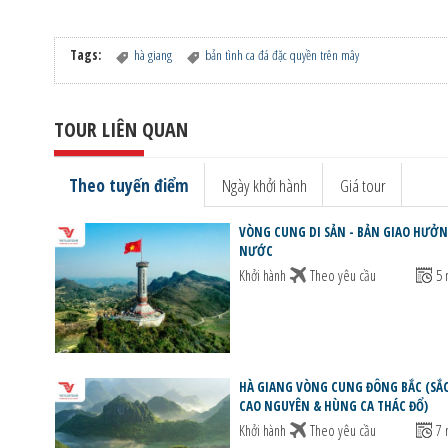
Tags:
hà giang
bản tình ca đá đặc quyền trên mây
TOUR LIÊN QUAN
Theo tuyến điểm
Ngày khởi hành
Giá tour
VÒNG CUNG DI SẢN - BẢN GIAO HƯỞN
NƯỚC
Khởi hành
Theo yêu cầu
5 
HÀ GIANG VÒNG CUNG ĐÔNG BẮC (SẮ
CAO NGUYÊN & HÙNG CA THÁC ĐỔ)
Khởi hành
Theo yêu cầu
7 