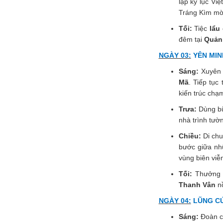
lập kỷ lục Vi
Tráng Kìm mờ
Tối:
Tiệc
lẩu
đêm tại
Quản
NGÀY 03:
YÊN MINH
Sáng:
Xuyên 
Mã
. Tiếp tụ
kiến trúc chạ
Trưa:
Dùng bữ
nhà trình tườ
Chiều:
Di ch
bước giữa nh
vùng biên viễ
Tối:
Thưởng t
Thanh Vân
nồ
NGÀY 04:
LŨNG CÚ 
Sáng:
Đoàn c