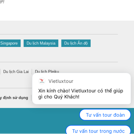
gày
 Singapore
Du lịch Malaysia
Du lịch Ấn độ
Du lịch Gia Lai
Du lịch Pleiku
Vietluxtour
Xin kính chào! Vietluxtour có thể giúp 
gì cho Quý Khách!
y định sử dụng
Quy định bảo mật thông tin
Tư vấn tour đoàn
Tư vấn tour trong nước