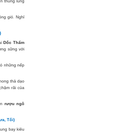
ìn thung lũng
ng gió. Nghỉ
)
ại
Dốc Thẩm
ừng sững với
có những nếp
hong thả dạo
chậm rãi của
én
rượu ngô
a, Tối)
tung bay kiêu