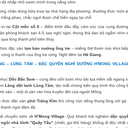
i đá nhấp nhô vươn mình trong nắng sớm.
ng chân dùng bữa trưa tại nhà hàng địa phương, thưởng thức món
c
t trắng phao, chắc ngọt được chế biến ngay tại chỗ.
in tại
Cột mốc số 0
– điểm khởi đầu đầy cảm xúc của cung đườn
ận phòng khách sạn 4-5 sao nghỉ ngơi, thong thả dạo bộ ngắm nhìn 
 qua lòng thành phố biên thùy.
hức đặc sản
lợn bản nướng ống tre
– miếng thịt thơm mùi khói bếp
 cùng vị thanh của ống tre rừng. Nghỉ đêm tại
Hà Giang
.
G – LÙNG TÁM – ĐẶC QUYỀN NGHỈ DƯỠNG H'MONG VILLAGE
phục
Dốc Bắc Sum
– cung đèo uốn lượn như dải lụa mềm vắt ngang s
hăm
Làng dệt lanh Lùng Tám
, tận mắt chứng kiến quy trình thủ công t
tinh xảo – một di sản văn hóa truyền đời của người Mông.
 thức đặc sản
phở Tráng Kìm
thủ công nức tiếng thung lũng với gà 
 thanh ngọt đậm đà.
di chuyển sớm về
H’Mong Village
. Quý khách trải nghiệm
đặc quy
 ngôi nhà hình "Quẩy Tấu"
(chiếc gùi thồ hàng) khổng lồ độc nhất 