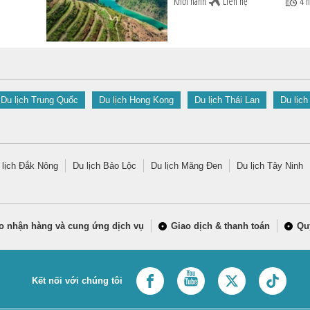
Khởi hành
Liên hệ
4 n
Du lịch Trung Quốc
Du lịch Hong Kong
Du lịch Thái Lan
Du lịch
 lịch Đắk Nông
Du lịch Bảo Lộc
Du lịch Măng Đen
Du lịch Tây Ninh
o nhận hàng và cung ứng dịch vụ
Giao dịch & thanh toán
Qu
Kết nối với chúng tôi