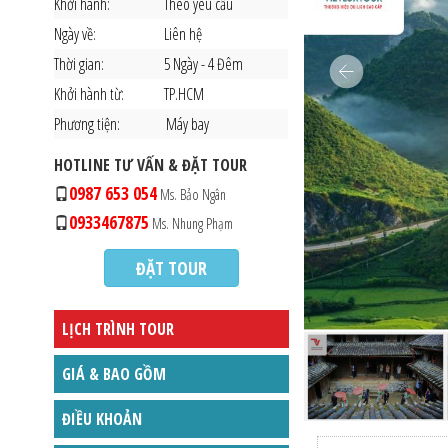
Khởi hành:
Theo yêu cầu
Ngày về:
Liên hệ
Thời gian:
5 Ngày - 4 Đêm
Khởi hành từ:
TP.HCM
Phương tiện:
Máy bay
HOTLINE TƯ VẤN & ĐẶT TOUR
0987 653 054
Ms. Bảo Ngân
0933467875
Ms. Nhung Phạm
ĐẶT TOUR
LỊCH TRÌNH TOUR
GIÁ & BAO GỒM
ĐIỀU KHOẢN