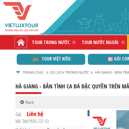
TOUR TRONG NƯỚC
TOUR NƯỚC NGOÀI
TOUR VIỆT KIỀU
GÓI CO
TRANG CHỦ
DU LỊCH TRONG NƯỚC
HÀ GIANG - BẢN TÌ
HÀ GIANG - BẢN TÌNH CA ĐÁ ĐẶC QUYỀN TRÊN MÂ
Liên hệ
Giá:
Mã: TNA19595-COT-SD