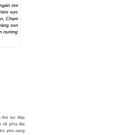
 ngàn ôm
 hẻm vực
ảo. Chạm
 vàng son
ản nướng
 thủ tục đáp
n về phía địa
trù phú sang