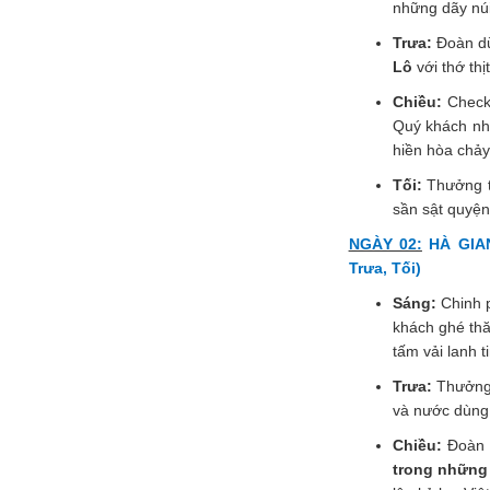
những dãy nú
Trưa:
Đoàn dừ
Lô
với thớ thị
Chiều:
Check-
Quý khách nh
hiền hòa chảy
Tối:
Thưởng t
sần sật quyện
NGÀY 02:
HÀ GIAN
Trưa, Tối)
Sáng:
Chinh 
khách ghé t
tấm vải lanh 
Trưa:
Thưởng
và nước dùng
Chiều:
Đoàn 
trong những