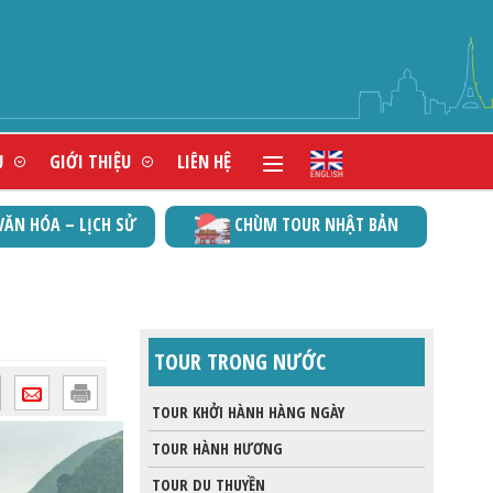
ĐẠT CHỨ
Ụ
GIỚI THIỆU
LIÊN HỆ
VĂN HÓA – LỊCH SỬ
CHÙM TOUR NHẬT BẢN
TOUR TRONG NƯỚC
TOUR KHỞI HÀNH HÀNG NGÀY
TOUR HÀNH HƯƠNG
TOUR DU THUYỀN