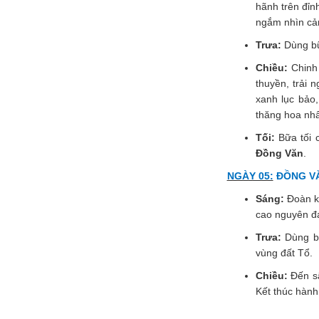
hãnh trên đỉn
ngắm nhìn cản
Trưa:
Dùng bữa
Chiều:
Chinh
thuyền, trải 
xanh lục bảo
thăng hoa nhấ
Tối:
Bữa tối 
Đồng Văn
.
NGÀY 05:
ĐỒNG VĂN
Sáng:
Đoàn kh
cao nguyên đá
Trưa:
Dùng bữ
vùng đất Tổ.
Chiều:
Đến sâ
Kết thúc hành