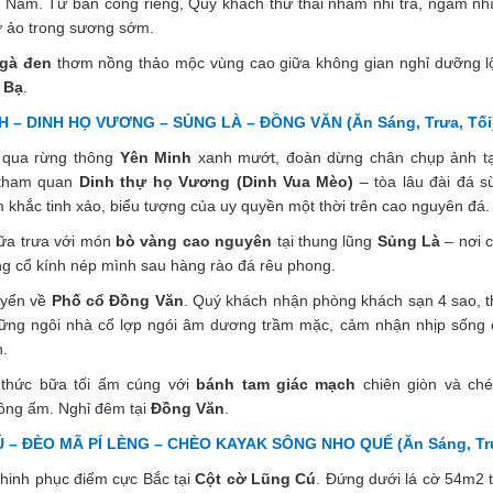
ệt Nam. Từ ban công riêng, Quý khách thư thái nhâm nhi trà, ngắm nh
 ảo trong sương sớm.
 gà đen
thơm nồng thảo mộc vùng cao giữa không gian nghỉ dưỡng lộ
 Bạ
.
 – DINH HỌ VƯƠNG – SỦNG LÀ – ĐỒNG VĂN (Ăn Sáng, Trưa, Tối
qua rừng thông
Yên Minh
xanh mướt, đoàn dừng chân chụp ảnh t
c tham quan
Dinh thự họ Vương (Dinh Vua Mèo)
– tòa lâu đài đá s
m khắc tinh xảo, biểu tượng của uy quyền một thời trên cao nguyên đá.
a trưa với món
bò vàng cao nguyên
tại thung lũng
Sủng Là
– nơi 
ng cổ kính nép mình sau hàng rào đá rêu phong.
uyển về
Phố cổ Đồng Văn
. Quý khách nhận phòng khách sạn 4 sao, t
ững ngôi nhà cổ lợp ngói âm dương trầm mặc, cảm nhận nhịp sống 
n.
hức bữa tối ấm cúng với
bánh tam giác mạch
chiên giòn và ch
ng ấm. Nghỉ đêm tại
Đồng Văn
.
– ĐÈO MÃ PÍ LÈNG – CHÈO KAYAK SÔNG NHO QUẾ (Ăn Sáng, Trư
hinh phục điểm cực Bắc tại
Cột cờ Lũng Cú
. Đứng dưới lá cờ 54m2 