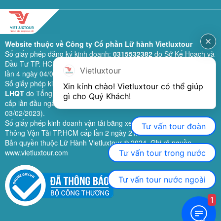
Website thuộc về Công ty Cổ phần Lữ hành Vietluxtour
Số giấy phép đăng ký kinh doanh:
0315532382
do Sở Kế Hoạch và
Đầu Tư TP. HCM cấp lần đầu ngày 28/02/2019 (sửa đổi bổ sung
Vietluxtour
lần 4 ngày 04/06/2024).
Số giấy phép kinh doanh lữ hành quốc tế:
79-1111/2019/TCDL-GP
Xin kính chào! Vietluxtour có thể giúp 
LHQT
do Tổng Cục Du Lịch (nay là Cục Du lịch quốc gia Việt Nam)
gì cho Quý Khách!
cấp lần đầu ngày 26/09/2019 (sửa đổi, bổ sung lần 3 ngày
03/02/2023).
Số giấy phép kinh doanh vận tải bằng xe ô tô:
11924
do Sở Giao
Tư vấn tour đoàn
Thông Vận Tải TP.HCM cấp lần 2 ngày 21/02/2023.
Bản quyền thuộc Lữ Hành Vietluxtour ® 2024. Ghi rõ nguồn
www.vietluxtour.com
Tư vấn tour trong nước
Tư vấn tour nước ngoài
1