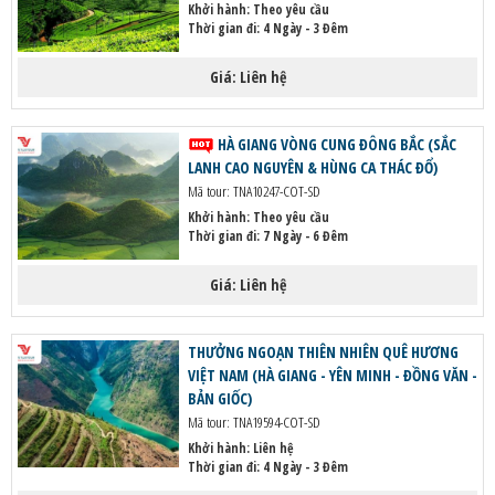
Khởi hành:
Theo yêu cầu
Bản Giốc.
Thời gian đi: 4 Ngày - 3 Đêm
Tìm hiểu văn hóa dân tộc Tày, Nùng qua các làng bản cổ
kính.
Giá: Liên hệ
Tham gia chợ phiên vùng cao, nơi giao lưu văn hóa và mua
sắm đặc sản.
HÀ GIANG VÒNG CUNG ĐÔNG BẮC (SẮC
Khám phá ẩm thực địa phương tại các quán ăn truyền thống.
LANH CAO NGUYÊN & HÙNG CA THÁC ĐỔ)
Trekking khám phá những cung đường tuyệt đẹp trong Công
Mã tour: TNA10247-COT-SD
viên địa chất.
Khởi hành:
Theo yêu cầu
Thời gian đi: 7 Ngày - 6 Đêm
Để làm quà tặng người thân,
Giá: Liên hệ
bạn không thể bỏ qua:
Hạt dẻ Trùng Khánh:
Đặc sản nổi tiếng của Cao Bằng,
THƯỞNG NGOẠN THIÊN NHIÊN QUÊ HƯƠNG
thơm bùi và bổ dưỡng.
VIỆT NAM (HÀ GIANG - YÊN MINH - ĐỒNG VĂN -
Lạp xưởng hun khói Cao Bằng:
Hương vị đặc trưng của
BẢN GIỐC)
núi rừng.
Mã tour: TNA19594-COT-SD
Bánh khảo:
Món bánh truyền thống ngọt ngào, thơm ngon.
Khởi hành:
Liên hệ
Thời gian đi: 4 Ngày - 3 Đêm
Măng khô, nấm hương rừng:
Sản vật quý từ rừng núi.