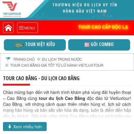
THƯƠNG HIỆU DU LỊCH UY TÍN
VIETLUXTOUR.COM
HÀNG ĐẦU VIỆT NAM
TOUR CAO CẤP ĐỘC LẠ
TOUR CAO CẤP ĐỘC LẠ
MENU
TOUR TRONG NƯỚC
TOUR NƯỚC NGOÀI
TOUR VIỆT KIỀU
GÓI COMBO
TOUR KHỞI HÀNH TỪ HÀ NỘI
TOUR KHỞI HÀNH TỪ ĐÀ NẴNG
TRANG CHỦ
DU LỊCH TRONG NƯỚC
TOUR CAO BẰNG GIÁ TỐT TỪ LỮ HÀNH VIETLUXTOUR
TOUR KHỞI HÀNH TỪ CẦN THƠ
TOUR ĐOÀN - M.I.C.E
TOUR CAO BẰNG - DU LỊCH CAO BẰNG
TOUR COMBO
Chào mừng bạn đến với hành trình khám phá vùng đất huyền thoại
DỊCH VỤ
– Cao Bằng cùng
tour du lịch Cao Bằng
độc đáo từ Vietluxtour!
GIỚI THIỆU
Cao Bằng, với những cảnh quan thiên nhiên hùng vĩ, lịch sử cách
mạng hào hùng và bản sắc văn hóa đa dạng, luôn là điểm đến hấp
HỒ SƠ NĂNG LỰC
dẫn du khách. Đặc biệt, năm 2026 Cao Bằng tiếp tục phát triển các
PROFILE EN
tuyến điểm mới, mang đến những trải nghiệm
du lịch
phong phú
Xem nhiều hơn
hơn. Vietluxtour tự hào mang đến cho bạn
chùm tour
du lịch Cao
THƯ KHEN VIETLUXTOUR