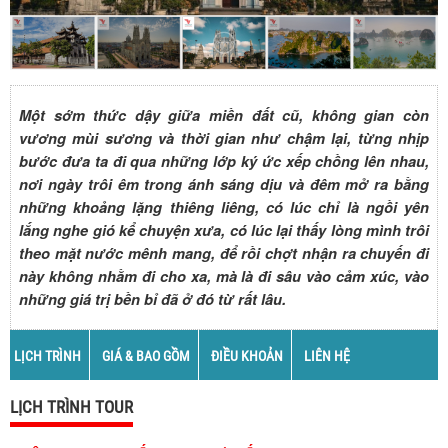
Một sớm thức dậy giữa miền đất cũ, không gian còn
vương mùi sương và thời gian như chậm lại, từng nhịp
bước đưa ta đi qua những lớp ký ức xếp chồng lên nhau,
nơi ngày trôi êm trong ánh sáng dịu và đêm mở ra bằng
những khoảng lặng thiêng liêng, có lúc chỉ là ngồi yên
lắng nghe gió kể chuyện xưa, có lúc lại thấy lòng mình trôi
theo mặt nước mênh mang, để rồi chợt nhận ra chuyến đi
này không nhằm đi cho xa, mà là đi sâu vào cảm xúc, vào
những giá trị bền bỉ đã ở đó từ rất lâu.
LỊCH TRÌNH
GIÁ & BAO GỒM
ĐIỀU KHOẢN
LIÊN HỆ
LỊCH TRÌNH TOUR