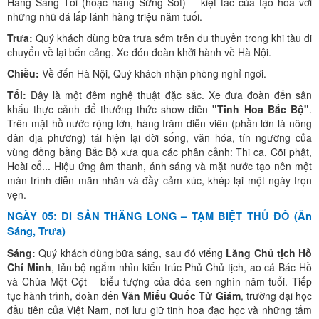
Hang Sáng Tối (hoặc hang Sửng Sốt) – kiệt tác của tạo hóa với
những nhũ đá lấp lánh hàng triệu năm tuổi.
Trưa:
Quý khách dùng bữa trưa sớm trên du thuyền trong khi tàu di
chuyển về lại bến cảng. Xe đón đoàn khởi hành về Hà Nội.
Chiều:
Về đến Hà Nội, Quý khách nhận phòng nghỉ ngơi.
Tối:
Đây là một đêm nghệ thuật đặc sắc. Xe đưa đoàn đến sân
khấu thực cảnh để thưởng thức show diễn
"Tinh Hoa Bắc Bộ"
.
Trên mặt hồ nước rộng lớn, hàng trăm diễn viên (phần lớn là nông
dân địa phương) tái hiện lại đời sống, văn hóa, tín ngưỡng của
vùng đồng bằng Bắc Bộ xưa qua các phân cảnh: Thi ca, Cõi phật,
Hoài cổ... Hiệu ứng âm thanh, ánh sáng và mặt nước tạo nên một
màn trình diễn mãn nhãn và đầy cảm xúc, khép lại một ngày trọn
vẹn.
NGÀY 05:
DI SẢN THĂNG LONG – TẠM BIỆT THỦ ĐÔ (Ăn
Sáng, Trưa)
Sáng:
Quý khách dùng bữa sáng, sau đó viếng
Lăng Chủ tịch Hồ
Chí Minh
, tản bộ ngắm nhìn kiến trúc Phủ Chủ tịch, ao cá Bác Hồ
và Chùa Một Cột – biểu tượng của đóa sen nghìn năm tuổi. Tiếp
tục hành trình, đoàn đến
Văn Miếu Quốc Tử Giám
, trường đại học
đầu tiên của Việt Nam, nơi lưu giữ tinh hoa đạo học và những tấm