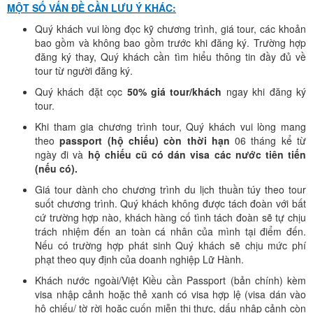
MỘT SỐ VẤN ĐỀ CẦN LƯU Ý KHÁC:
Quý khách vui lòng đọc kỹ chương trình, giá tour, các khoản
bao gồm và không bao gồm trước khi đăng ký. Trường hợp
đăng ký thay, Quý khách cần tìm hiểu thông tin đầy đủ về
tour từ người đăng ký.
Quý khách đặt cọc
50% giá tour/khách
ngay khi đăng ký
tour.
Khi tham gia chương trình tour, Quý khách vui lòng mang
theo
passport (hộ chiếu) còn thời hạn
06 tháng kể từ
ngày đi và
hộ chiếu cũ có dán visa các nước tiên tiến
(nếu có).
Giá tour dành cho chương trình du lịch thuần túy theo tour
suốt chương trình. Quý khách không được tách đoàn với bất
cứ trường hợp nào, khách hàng cố tình tách đoàn sẽ tự chịu
trách nhiệm đến an toàn cá nhân của mình tại điểm đến.
Nếu có trường hợp phát sinh Quý khách sẽ chịu mức phí
phạt theo quy định của doanh nghiệp Lữ Hành.
Khách nước ngoài/Việt Kiều cần Passport (bản chính) kèm
visa nhập cảnh hoặc thẻ xanh có visa hợp lệ (visa dán vào
hộ chiếu/ tờ rời hoặc cuốn miễn thị thực, dấu nhập cảnh còn