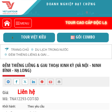
DOANH NGHIỆP ĐẠT CHỨNG
VIETLUXTOUR.COM
NHẬN VITA GREEN (
TOUR CAO CẤP ĐỘC LẠ
TOUR CAO CẤP ĐỘC LẠ
MENU
TOUR TRONG NƯỚC
TOUR NƯỚC NGOÀI
GÓI COMBO
VIỆT NAM THỜI ĐẠI MỚI
TOUR KHỞI HÀNH TỪ HÀ NỘI
TOUR KHỞI HÀNH TỪ ĐÀ NẴNG
TRANG CHỦ
DU LỊCH TRONG NƯỚC
ĐÊM THIÊNG LIÊNG & GIAI ...
TOUR KHỞI HÀNH TỪ CẦN THƠ
TOUR ĐOÀN - M.I.C.E
ĐÊM THIÊNG LIÊNG & GIAI THOẠI KINH KỲ (HÀ NỘI - NINH
BÌNH - HẠ LONG)
TOUR COMBO
DỊCH VỤ
GIỚI THIỆU
Liên hệ
Giá:
HỒ SƠ NĂNG LỰC
Mã: TNA12293-COT-SD
PROFILE EN
Khởi hành:
Theo yêu cầu
THƯ KHEN VIETLUXTOUR