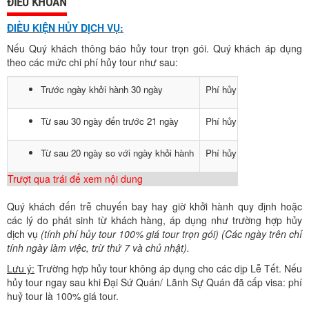
ĐIỀU KHOẢN
ĐIỀU KIỆN HỦY DỊCH VỤ:
Nếu Quý khách thông báo hủy tour trọn gói. Quý khách áp dụng
theo các mức chi phí hủy tour như sau:
Trước ngày khởi hành 30 ngày
Phí hủy tour là 50% giá t
Từ sau 30 ngày đến trước 21 ngày
Phí hủy tour là 80% giá t
Từ sau 20 ngày so với ngày khỏi hành
Phí hủy tour là 100% giá 
Trượt qua trái để xem nội dung
Quý khách đến trễ chuyến bay hay giờ khởi hành quy định hoặc
các lý do phát sinh từ khách hàng, áp dụng như trường hợp hủy
dịch vụ
(tính phí hủy tour 100% giá tour trọn gói) (Các ngày trên chỉ
tính ngày làm việc, trừ thứ 7 và chủ nhật).
Lưu ý:
Trường hợp hủy tour không áp dụng cho các dịp Lễ Tết. Nếu
hủy tour ngay sau khi Đại Sứ Quán/ Lãnh Sự Quán đã cấp visa: phí
huỷ tour là 100% giá tour.