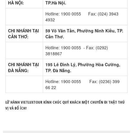
HÀ NỘI:
TP.Hà Nội.
Hotline: 1900 0055 Fax: (024) 3943
4932
CHI NHÁNH TẠI
59 Võ Văn Tần, Phường Ninh Kiều, TP.
CẦN THƠ:
Cần Thơ.
Hotline: 1900 0055 - Fax: (0292)
3818867
CHI NHÁNH TẠI
195 Lê Đình Lý, Phường Hòa Cường,
ĐÀ NẴNG:
TP. Đà Nẵng.
Hotline: 1900 0055 Fax: (0236) 399
66 22
LỮ HÀNH VIETLUXTOUR KÍNH CHÚC QUÝ KHÁCH MỘT CHUYẾN ĐI THẬT THÚ
VỊ VÀ BỔ ÍCH!