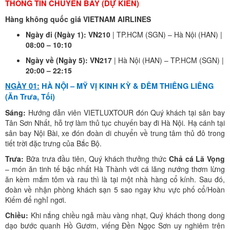
THÔNG TIN CHUYẾN BAY (DỰ KIẾN)
Hàng không quốc giá VIETNAM AIRLINES
Ngày đi (Ngày 1): VN210
| TP.HCM (SGN) – Hà Nội (HAN) |
08:00 – 10:10
Ngày về (Ngày 5): VN217
| Hà Nội (HAN) – TP.HCM (SGN) |
20:00 – 22:15
NGÀY 01:
HÀ NỘI – MỸ VỊ KINH KỲ & ĐÊM THIÊNG LIÊNG
(Ăn Trưa, Tối)
Sáng:
Hướng dẫn viên VIETLUXTOUR đón Quý khách tại sân bay
Tân Sơn Nhất, hỗ trợ làm thủ tục chuyến bay đi Hà Nội. Hạ cánh tại
sân bay Nội Bài, xe đón đoàn di chuyển về trung tâm thủ đô trong
tiết trời đặc trưng của Bắc Bộ.
Trưa:
Bữa trưa đầu tiên, Quý khách thưởng thức
Chả cá Lã Vọng
– món ăn tinh tế bậc nhất Hà Thành với cá lăng nướng thơm lừng
ăn kèm mắm tôm và rau thì là tại một nhà hàng cổ kính. Sau đó,
đoàn về nhận phòng khách sạn 5 sao ngay khu vực phố cổ/Hoàn
Kiếm để nghỉ ngơi.
Chiều:
Khi nắng chiều ngả màu vàng nhạt, Quý khách thong dong
dạo bước quanh Hồ Gươm, viếng Đền Ngọc Sơn uy nghiêm trên