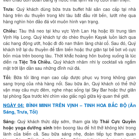
Trưa:
Quý khách dùng bữa trưa buffet hải sản cao cấp tại nhà
hàng trên du thuyền trong khi tàu bắt đầu rời bến, lướt nhẹ qua
hàng nghìn hòn đảo đá vôi muôn hình vạn trạng.
Chiều:
Tàu thả neo tại khu vực Vịnh Lan Hạ hoặc lõi trung tâm
Vịnh Hạ Long. Quý khách tự do chèo thuyền Kayak luồn lách qua
các hang động ướt, hoặc đi đò nan thăm làng chài cổ. Sau đó, Quý
khách trở lại du thuyền để tắm biển hoặc thư giãn tại bể bơi vô cực
bốn mùa trên boong tàu. Thời khắc hoàng hôn buông xuống là lúc
diễn ra
Tiệc Trà Chiều.
Quý khách nhâm nhi ly cocktail và ngắm
mặt trời lặn dần sau những đỉnh núi đá.
Tối:
Bữa tối lãng mạn cao cấp được phục vụ trong không gian
sang trọng của nhà hàng nổi. Sau bữa ăn, Quý khách có thể thử
vận may câu mực đêm, nghe nhạc sống tại Sky Bar hoặc thư giãn
tại phòng Spa trước khi chìm vào giấc ngủ giữa kỳ quan thế giới.
NGÀY 04:
BÌNH MINH TRÊN VỊNH – TINH HOA BẮC BỘ (Ăn
Sáng, Trưa, Tối)
Sáng:
Quý khách thức dậy sớm, tham gia lớp
Thái Cực Quyền
hoặc yoga dưỡng sinh
trên boong tàu để hít thở không khí trong
lành của biển cả. Sau bữa sáng nhẹ, đoàn tiếp tục tham quan