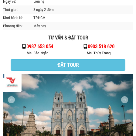
Ngày về:
Liên hệ
HỘP THƯ GÓP Ý
Thời gian:
3 ngày 2 đêm
PROFILE HƯỚNG DẪN VIÊN
Khởi hành từ:
TP.HCM
TUYỂN DỤNG
Phương tiện:
Máy bay
LIÊN HỆ
TƯ VẤN & ĐẶT TOUR
0987 653 054
0903 518 620
Ms. Bảo Ngân
Ms. Thùy Trang
ĐẶT TOUR