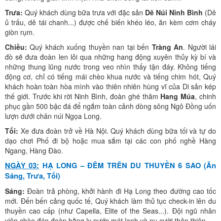
Trưa:
Quý khách dùng bữa trưa với đặc sản
Dê Núi Ninh Bình
(Dê
ủ trấu, dê tái chanh...) được chế biến khéo léo, ăn kèm cơm cháy
giòn rụm.
Chiều:
Quý khách xuống thuyền nan tại bến
Tràng An
. Người lái
đò sẽ đưa đoàn len lỏi qua những hang động xuyên thủy kỳ bí và
những thung lũng nước trong veo nhìn thấy tận đáy. Không tiếng
động cơ, chỉ có tiếng mái chèo khua nước và tiếng chim hót, Quý
khách hoàn toàn hòa mình vào thiên nhiên hùng vĩ của Di sản kép
thế giới. Trước khi rời Ninh Bình, đoàn ghé thăm
Hang Múa
, chinh
phục gần 500 bậc đá để ngắm toàn cảnh dòng sông Ngô Đồng uốn
lượn dưới chân núi Ngọa Long.
Tối:
Xe đưa đoàn trở về Hà Nội. Quý khách dùng bữa tối và tự do
dạo chơi Phố đi bộ hoặc mua sắm tại các con phố nghề Hàng
Ngang, Hàng Đào.
NGÀY 03:
HẠ LONG – ĐÊM TRÊN DU THUYỀN 6 SAO (Ăn
Sáng, Trưa, Tối)
Sáng:
Đoàn trả phòng, khởi hành đi Hạ Long theo đường cao tốc
mới. Đến bến cảng quốc tế, Quý khách làm thủ tục check-in lên du
thuyền cao cấp (như Capella, Elite of the Seas...). Đội ngũ nhân
viên chào đón đoàn bằng ly nước mát lạnh và nụ cười thân thiện.