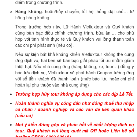
điểm trong chương trình.
Hàng không
: hoãn/hủy chuyến, lỗi hệ thống đặt chỗ… từ
hãng hàng không.
Trong trường hợp này, Lữ Hành Vietluxtour và Quý khách
cùng bàn bạc điều chỉnh chương trình, bữa ăn,… cho phù
hợp với tình hình thực tế và Quý khách vui lòng thanh toán
các chi phí phát sinh (nếu có).
Nếu sự kiện bất khả kháng khiến Vietluxtour không thể cung
ứng dịch vụ, hai bên sẽ bàn bạc giải pháp tối ưu nhằm giảm
thiệt hại. Nếu nhà cung ứng (hàng không, xe, tour…) đồng ý
bảo lưu dịch vụ, Vietluxtour sẽ phát hành Coupon tương ứng
với số tiền khách đã thanh toán (mức bảo lưu hoặc chi phí
hoàn lại phụ thuộc vào nhà cung ứng)
Trường hợp hủy tour không áp dụng cho các dịp Lễ Tết.
Hoàn thành nghĩa vụ công dân như đóng thuế thu nhập
cá nhân / doanh nghiệp và các vấn đề liên quan khác
(nếu có)
Mọi ý kiến đóng góp và phản hồi về chất lượng dịch vụ
tour, Quý khách vui lòng quét mã QR hoặc Liên hệ số
hotline CSKH: 0899 808181