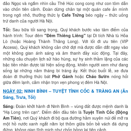
đảo Ngọc và ngắm nhìn cầu Thê Húc cong cong như con tôm dẫn
vào chốn tiên cảnh. Đoàn dừng chân tại một quán cafe ẩn mình
trong ngõ nhỏ, thưởng thức ly
Cafe Trứng
béo ngậy – thức uống
trứ danh của người Hà Nội.
Tối:
Sau bữa tối sang trọng, Quý khách bước vào tâm điểm của
hành trình: Tour đêm
"Đêm Thiêng Liêng"
tại Di tích Nhà tù Hỏa
Lò (hoặc Hoàng Thành Thăng Long). Với lối đi ưu tiên (VIP
Access), Quý khách không cần chờ đợi mà được dẫn dắt ngay vào
một không gian ánh sáng và âm thanh đầy xúc động. Tại đây,
những câu chuyện lịch sử hào hùng, sự hy sinh thầm lặng của các
bậc tiền nhân được tái hiện sống động, khiến người xem như đang
sống lại những năm tháng bi tráng ấy. Kết thúc buổi lễ, xe đưa
đoàn đi thưởng thức bát
Phở Gánh
hoặc
Cháo Sườn
nóng hổi
giữa đêm lạnh, cảm nhận trọn vẹn phong vị đêm Hà Nội.
NGÀY 02:
NINH BÌNH – TUYỆT TÌNH CỐC & TRÀNG AN (Ăn
Sáng, Trưa, Tối)
Sáng:
Đoàn khởi hành đi Ninh Bình – vùng đất được mệnh danh là
"Hạ Long trên cạn". Điểm đến đầu tiên là
Tuyệt Tình Cốc (Động
Am Tiên)
, nơi Quý khách đi bộ qua đường hầm xuyên núi để mở ra
một hồ nước xanh ngắt nằm lọt thỏm giữa bốn bề vách đá dựng
đứng, không gian tĩnh mịch như chốn bồng lai tiên cảnh.