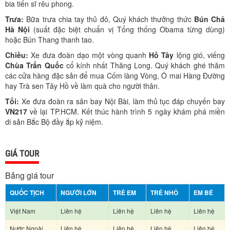
bia tiến sĩ rêu phong.
Trưa:
Bữa trưa chia tay thủ đô, Quý khách thưởng thức
Bún Chả
Hà Nội
(suất đặc biệt chuẩn vị Tổng thống Obama từng dùng)
hoặc Bún Thang thanh tao.
Chiều:
Xe đưa đoàn dạo một vòng quanh
Hồ Tây
lộng gió, viếng
Chùa Trấn Quốc
cổ kính nhất Thăng Long. Quý khách ghé thăm
các cửa hàng đặc sản để mua Cốm làng Vòng, Ô mai Hàng Đường
hay Trà sen Tây Hồ về làm quà cho người thân.
Tối:
Xe đưa đoàn ra sân bay Nội Bài, làm thủ tục đáp chuyến bay
VN217
về lại TP.HCM. Kết thúc hành trình 5 ngày khám phá miền
di sản Bắc Bộ đầy ắp kỷ niệm.
GIÁ TOUR
Bảng giá tour
QUỐC TỊCH
NGƯỜI LỚN
TRẺ EM
TRẺ NHỎ
EM BÉ
Việt Nam
Liên hệ
Liên hệ
Liên hệ
Liên hệ
Nước Ngoài
Liên hệ
Liên hệ
Liên hệ
Liên hệ