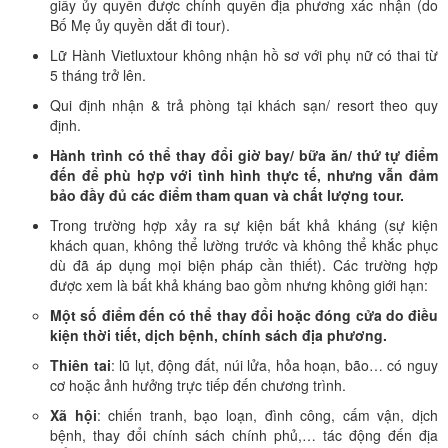
giấy ủy quyền được chính quyền địa phương xác nhận (do
Bố Mẹ ủy quyền dắt đi tour).
Lữ Hành Vietluxtour không nhận hồ sơ với phụ nữ có thai từ
5 tháng trở lên.
Qui định nhận & trả phòng tại khách sạn/ resort theo quy
định.
Hành trình có thể thay đổi giờ bay/ bữa ăn/ thứ tự điểm
đến để phù hợp với tình hình thực tế, nhưng vẫn đảm
bảo đầy đủ các điểm tham quan và chất lượng tour.
Trong trường hợp xảy ra sự kiện bất khả kháng (sự kiện
khách quan, không thể lường trước và không thể khắc phục
dù đã áp dụng mọi biện pháp cần thiết). Các trường hợp
được xem là bất khả kháng bao gồm nhưng không giới hạn:
Một số điểm đến có thể thay đổi hoặc đóng cửa do điều
kiện thời tiết, dịch bệnh, chính sách địa phương.
Thiên tai
: lũ lụt, động đất, núi lửa, hỏa hoạn, bão… có nguy
cơ hoặc ảnh hưởng trực tiếp đến chương trình.
Xã hội
: chiến tranh, bạo loạn, đình công, cấm vận, dịch
bệnh, thay đổi chính sách chính phủ,… tác động đến địa